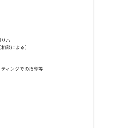
団リハ
（相談による）
ミーティングでの指導等