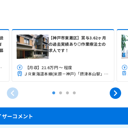
徒
【神戸市東灘区】賞与3.62ヶ月
有
の過去実績あり◎作業療法士の
募
求人です！
給与条件・ご経験を考慮して決定
【月収】21.6万円 ～ 程度
ＪＲ東海道本線(米原－神戸)「摂津本山駅」（徒歩7分）
イザーコメント