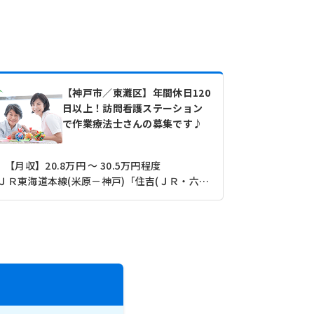
【神戸市／東灘区】年間休日120
日以上！訪問看護ステーション
で作業療法士さんの募集です♪
【月収】20.8万円 ～ 30.5万円程度
【月収】20
ＪＲ東海道本線(米原－神戸)「住吉(ＪＲ・六甲ライナー)駅」（徒歩4分）