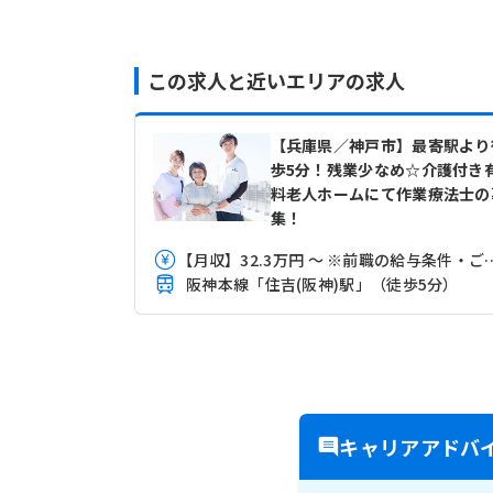
この求人と近いエリアの求人
【兵庫県／神戸市】最寄駅より
歩5分！残業少なめ☆介護付き
料老人ホームにて作業療法士の
集！
【月収】32.3万円 ～ ※前職の
阪神本線「住吉(阪神)駅」（徒歩5分）
キャリアアドバ