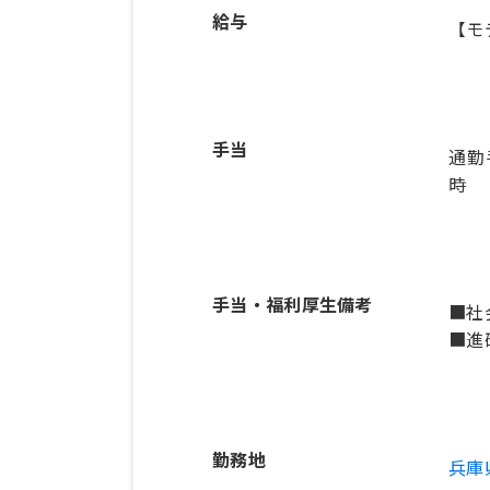
給与
【モ
手当
通勤
時
手当・福利厚生備考
■社
■進
勤務地
兵庫