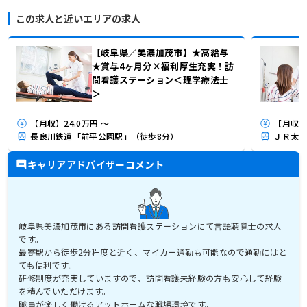
この求人と近いエリアの求人
【岐阜県／美濃加茂市】★高給与
★賞与4ヶ月分×福利厚生充実！訪
問看護ステーション＜理学療法士
＞
【月収】24.0万円 ～
【月収】2
長良川鉄道「前平公園駅」（徒歩8分）
ＪＲ太多
キャリアアドバイザーコメント
岐阜県美濃加茂市にある訪問看護ステーションにて言語聴覚士の求人
です。
最寄駅から徒歩2分程度と近く、マイカー通勤も可能なので通勤にはと
ても便利です。
研修制度が充実していますので、訪問看護未経験の方も安心して経験
を積んでいただけます。
職員が楽しく働けるアットホームな職場環境です。