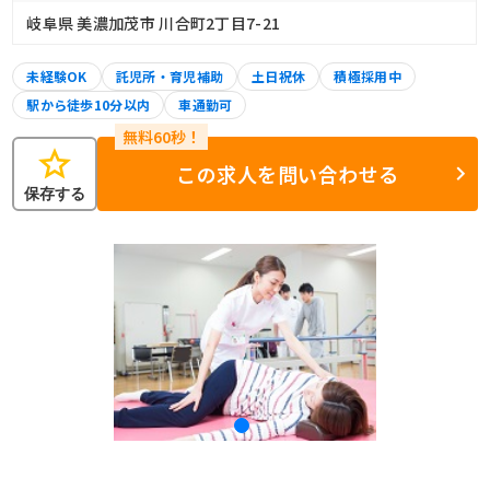
岐阜県 美濃加茂市 川合町2丁目7-21
未経験OK
託児所・育児補助
土日祝休
積極採用中
駅から徒歩10分以内
車通勤可
star
この求人を問い合わせる
保存する