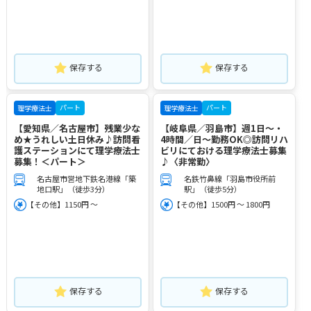
保存する
保存する
パート
パート
理学療法士
理学療法士
【愛知県／名古屋市】残業少な
【岐阜県／羽島市】週1日～・
め★うれしい土日休み♪訪問看
4時間／日～勤務OK◎訪問リハ
護ステーションにて理学療法士
ビリにておける理学療法士募集
募集！＜パート＞
♪〈非常勤〉
名古屋市営地下鉄名港線「築
名鉄竹鼻線「羽島市役所前
地口駅」（徒歩3分）
駅」（徒歩5分）
【その他】1150円 ～
【その他】1500円 ～ 1800円
保存する
保存する