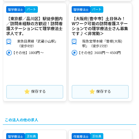
パート
パート
理学療法士
理学療法士
【東京都／品川区】駅徒歩圏内
【大阪府/豊中市】土日休み！
／訪問未経験の方歓迎！訪問看
Wワーク可能の訪問看護ステー
護ステーションにて理学療法士
ションでの理学療法士さん募集
求人です。
です♪＜非常勤＞
東急目黒線「武蔵小山駅」
阪急宝塚本線「曽根(大阪)
（徒歩8分）
駅」（徒歩15分）
【その他】1800円 ～
【その他】3600円 ～ 4500円
保存する
保存する
この法人の他の求人
正社員
正社員
理学療法士
作業療法士