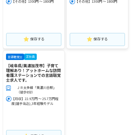
【その他】1300円 ～ 1800円
【その他】1300円 ～ 1800円
保存する
保存する
正社員
言語聴覚士
【岐阜県/美濃加茂市】子育て
理解あり！アットホームな訪問
看護ステーションでの言語聴覚
士求人です。
ＪＲ太多線「美濃川合駅」
（徒歩8分）
【月収】22.9万円 ～ 25.7万円程
度(諸手当込),3年経験モデル