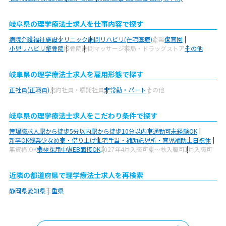
岐阜県の理学療法士求人を仕事内容で探す
病院
介護福祉施設
クリニック
訪問リハビリ(在宅医療)
企業
保育園
小児リハビリ
整骨院
接骨院
訪問マッサージ
薬局・ドラッグストア
その他
岐阜県の理学療法士求人を雇用形態で探す
正社員(正職員)
契約社員・嘱託社員
非常勤・パート
その他
岐阜県の理学療法士求人をこだわり条件で探す
管理職求人
駅から徒歩5分以内
駅から徒歩10分以内
車通勤可
未経験OK
新卒OK
残業少なめ
寮・借り上げ
住宅手当・補助
託児所・育児補助
土日祝休
無資格 OK
積極採用中
WEB面接OK
2027年4月入職可
夏～秋入職可
1月入職可
近隣の都道府県で理学療法士求人を再検索
静岡県
愛知県
三重県