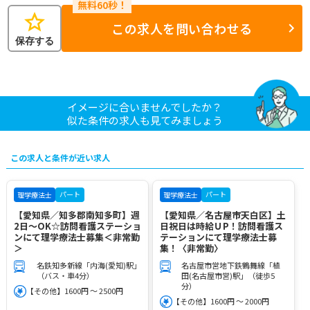
star
この求人を問い合わせる
保存する
イメージに合いませんでしたか？
似た条件の求人も見てみましょう
この求人と条件が近い求人
パート
パート
理学療法士
理学療法士
【愛知県／知多郡南知多町】週
【愛知県／名古屋市天白区】土
2日～OK☆訪問看護ステーショ
日祝日は時給ＵP！訪問看護ス
ンにて理学療法士募集＜非常勤
テーションにて理学療法士募
＞
集！〈非常勤〉
名鉄知多新線「内海(愛知)駅」
名古屋市営地下鉄鶴舞線「植
（バス・車4分）
田(名古屋市営)駅」（徒歩5
分）
【その他】1600円 ～ 2500円
【その他】1600円 ～ 2000円