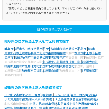
りますか？」
「訪問リハビリの募集を都内で探しています。マイナビコメディカルに載ってい
る○○○○○以外におすすめの求人はありますか？」
他の理学療法士求人を探す
岐阜県の理学療法士求人を市区町村で探す
岐阜市
大垣市
高山市
多治見市
関市
中津川市
美濃市
瑞浪市
羽島市
恵那市
美濃加茂市
土岐市
各務原市
可児市
山県市
瑞穂市
飛騨市
本巣市
郡上市
下呂市
海津市
羽島郡岐南町
羽島郡笠松町
養老郡養老町
不破郡垂井町
不破郡関ケ原町
安八郡神戸町
安八郡輪之内町
安八郡安八町
揖斐郡揖斐川町
揖斐郡大野町
揖斐郡池田町
本巣郡北方町
加茂郡坂祝町
加茂郡富加町
加茂郡川辺町
加茂郡七宗町
加茂郡八百津町
加茂郡白川町
加茂郡東白川村
可児郡御嵩町
大野郡白川村
岐阜県の理学療法士求人を路線で探す
ＪＲ中央本線(名古屋－塩尻)(岐阜県)
ＪＲ高山本線(岐阜－猪谷)(岐阜県)
ＪＲ東海道本線(熱海－米原)(岐阜県)
ＪＲ太多線
名鉄名古屋本線(岐阜県)
名鉄犬山線(岐阜県)
名鉄広見線(岐阜県)
名鉄竹鼻線
名鉄各務原線(岐阜県)
名鉄羽島線
明知鉄道
長良川鉄道
樽見鉄道
養老鉄道養老線(岐阜県)