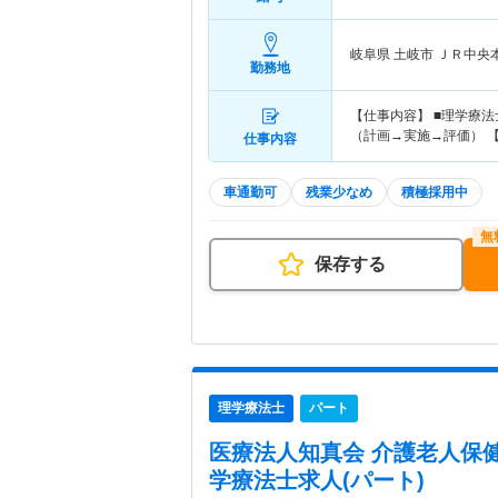
岐阜県 土岐市
ＪＲ中央
勤務地
【仕事内容】 ■理学療
（計画→実施→評価） 【
仕事内容
車通勤可
残業少なめ
積極採用中
保存する
理学療法士
パート
医療法人知真会 介護老人保
学療法士求人(パート)