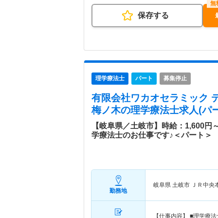
保存する
理学療法士
パート
募集停止
有限会社ワカオセラミック 
梅ノ木
の理学療法士求人(パー
【岐阜県／土岐市】時給：1,600
学療法士のお仕事です♪＜パート＞
岐阜県 土岐市
ＪＲ中央
勤務地
【仕事内容】 ■理学療