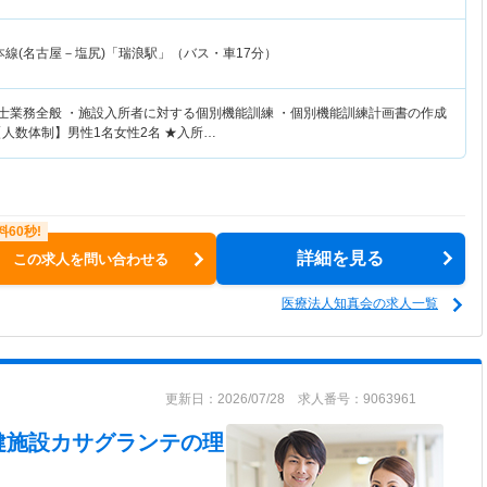
本線(名古屋－塩尻)「瑞浪駅」（バス・車17分）
法士業務全般 ・施設入所者に対する個別機能訓練 ・個別機能訓練計画書の作成
人数体制】男性1名女性2名 ★入所…
詳細を見る
この求人を問い合わせる
医療法人知真会の求人一覧
更新日：2026/07/28 求人番号：9063961
健施設カサグランテ
の理