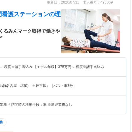
更新日：2026/07/31 求人番号：493069
問看護ステーション
の理
くるみんマーク取得で働きや
＞
～
程度※諸手当込み 【モデル年収】
375
万円～
程度※諸手当込み
本線(名古屋－塩尻)「土岐市駅」（バス・車7分）
業務 ＊訪問時の移動手段：車 ※送迎業務なし
助