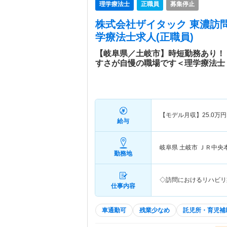
理学療法士
正職員
募集停止
株式会社ザイタック 東濃訪
学療法士求人(正職員)
【岐阜県／土岐市】時短勤務あり！
すさが自慢の職場です＜理学療法士
【モデル月収】
25.0
万円
給与
岐阜県 土岐市
ＪＲ中央
勤務地
◇訪問におけるリハビリ
仕事内容
車通勤可
残業少なめ
託児所・育児補