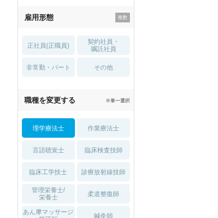
残業少なめ
寮・借り上げ
雇用形態
託児所・
住宅手当・補助
育児補助
契約社員・
正社員(正職員)
土日祝休
無資格 OK
嘱託社員
非常勤・パート
積極採用中
WEB面接OK
その他
2027年4月入職可
夏～秋入職可
職種を変更する
※単一選択
1月入職可
理学療法士
作業療法士
言語聴覚士
臨床検査技師
臨床工学技士
診療放射線技師
管理栄養士/
柔道整復師
栄養士
あん摩マッサージ
鍼灸師