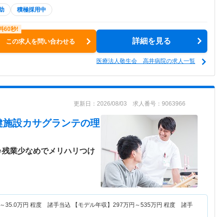
助
積極採用中
詳細を見る
この求人を問い合わせる
医療法人敬生会 高井病院の求人一覧
更新日：2026/08/03 求人番号：9063966
健施設カサグランテ
の理
♪残業少なめでメリハリつけ
～
35.0
万円
程度 諸手当込 【モデル年収】
297
万円～
535
万円
程度 諸手