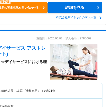
詳細を見る
最新の募集状況を問い合わせる
株式会社ザイタックの求人一覧
更新日：2026/06/02 求人番号：9785069
デイサービス アストレ
ト)
円～☆デイサービスにおける理
本線(名古屋－塩尻)「土岐市駅」（徒歩21分）
法士業務全般