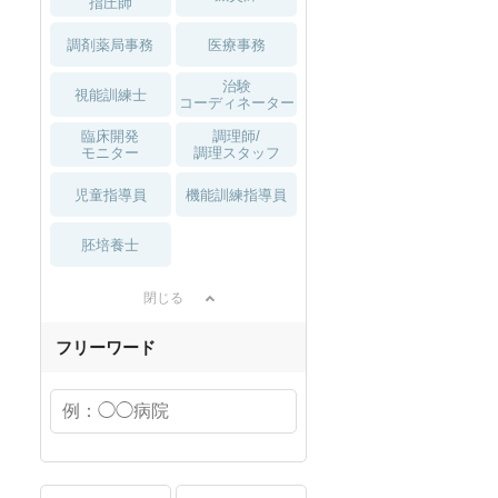
指圧師
調剤薬局事務
医療事務
治験
視能訓練士
コーディネーター
臨床開発
調理師/
モニター
調理スタッフ
児童指導員
機能訓練指導員
胚培養士
閉じる
フリーワード