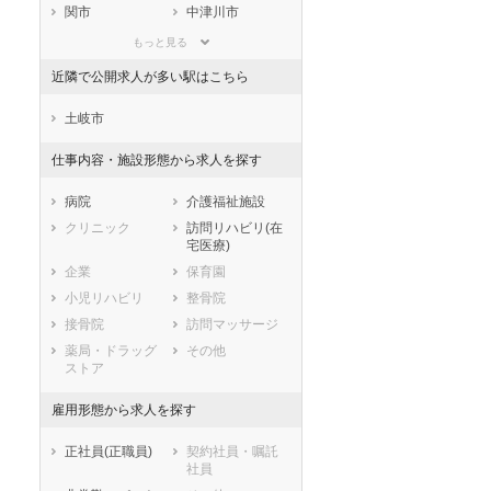
滋賀県
京都府
大阪府
関市
中津川市
兵庫県
奈良県
和歌山県
美濃市
瑞浪市
もっと見る
鳥取県
島根県
岡山県
羽島市
恵那市
近隣で公開求人が多い駅はこちら
広島県
山口県
徳島県
美濃加茂市
土岐市
香川県
愛媛県
高知県
各務原市
可児市
土岐市
福岡県
佐賀県
長崎県
山県市
瑞穂市
仕事内容・施設形態から求人を探す
熊本県
大分県
宮崎県
飛騨市
本巣市
鹿児島県
沖縄県
郡上市
下呂市
病院
介護福祉施設
海津市
羽島郡岐南町
クリニック
訪問リハビリ(在
宅医療)
羽島郡笠松町
養老郡養老町
企業
保育園
不破郡垂井町
不破郡関ケ原町
小児リハビリ
整骨院
安八郡神戸町
安八郡輪之内町
接骨院
訪問マッサージ
安八郡安八町
揖斐郡揖斐川町
薬局・ドラッグ
その他
揖斐郡大野町
揖斐郡池田町
ストア
本巣郡北方町
加茂郡坂祝町
加茂郡富加町
加茂郡川辺町
雇用形態から求人を探す
加茂郡七宗町
加茂郡八百津町
正社員(正職員)
契約社員・嘱託
加茂郡白川町
加茂郡東白川村
社員
可児郡御嵩町
大野郡白川村