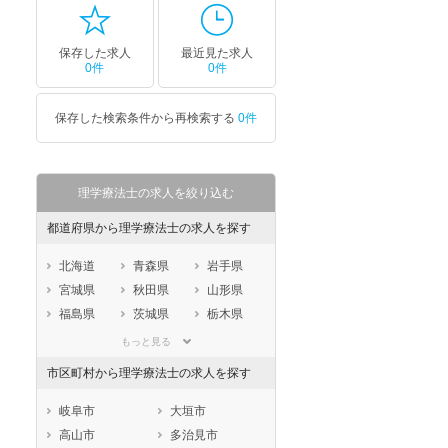
保存した求人
最近見た求人
0件
0件
保存した検索条件から再検索する
0件
理学療法士の求人を絞り込む
都道府県から理学療法士の求人を探す
北海道
青森県
岩手県
宮城県
秋田県
山形県
福島県
茨城県
栃木県
群馬県
埼玉県
千葉県
もっと見る
東京都
神奈川県
新潟県
市区町村から理学療法士の求人を探す
山梨県
長野県
富山県
石川県
福井県
岐阜県
岐阜市
大垣市
静岡県
愛知県
三重県
高山市
多治見市