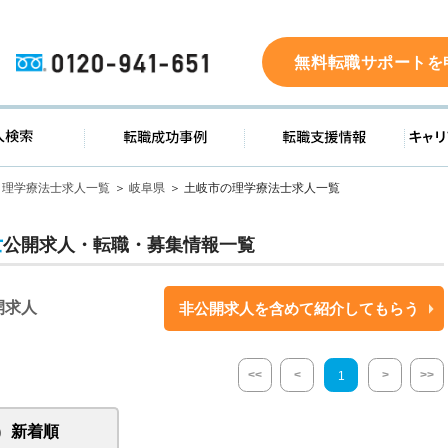
0120-941-651
無料転職サポートを
ド
求人検索
転職成功事例
転職支
理学療法士求人一覧
岐阜県
土岐市の理学療法士求人一覧
士
公開求人・転職・募集情報一覧
開求人
非公開求人を含めて紹介してもらう
<<
<
>
>>
1
新着順