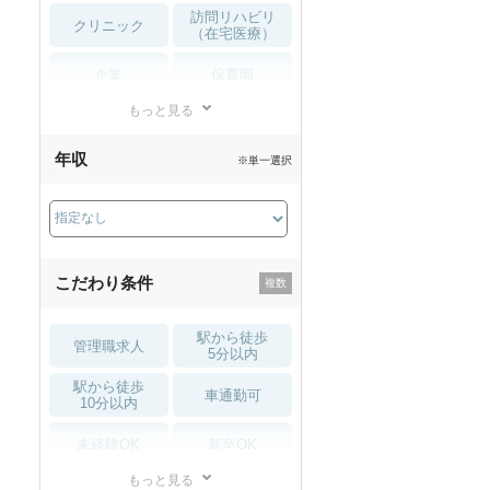
訪問リハビリ
クリニック
（在宅医療）
企業
保育園
もっと見る
小児リハビリ
整骨院
年収
※単一選択
接骨院
訪問マッサージ
薬局・
その他
ドラッグストア
こだわり条件
駅から徒歩
管理職求人
5分以内
駅から徒歩
車通勤可
10分以内
未経験OK
新卒OK
もっと見る