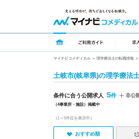
トップページ
ご利用ガイ
マイナビコメディカル
理学療法士の転職情報
土岐市(岐阜県)の理学療法
5
条件に合う公開求人
非公
（4事業所・施設）掲載中
（1～5件目を表示中）
おすすめ順