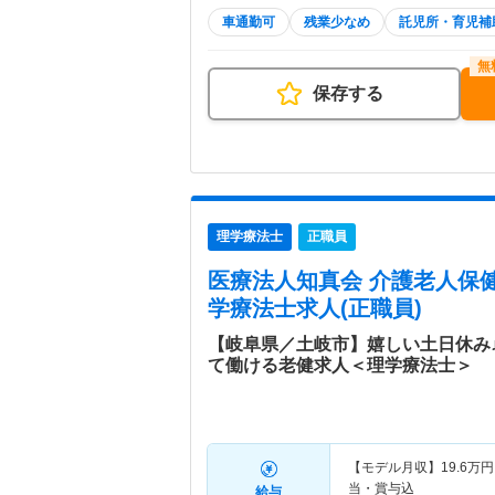
車通勤可
残業少なめ
託児所・育児補
保存する
理学療法士
正職員
医療法人知真会 介護老人保
学療法士求人(正職員)
【岐阜県／土岐市】嬉しい土日休み
て働ける老健求人＜理学療法士＞
【モデル月収】
19.6
万円
当・賞与込
給与