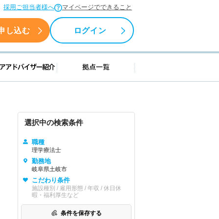
採用ご担当者様へ
マイページでできること
申し込む
ログイン
援情報
キャリアアドバイザー紹介
拠点一覧
選択中の検索条件
職種
理学療法士
勤務地
岐阜県土岐市
こだわり条件
施設種別 / 雇用形態 / 年収 / 休日休
暇・福利厚生など
条件を保存する