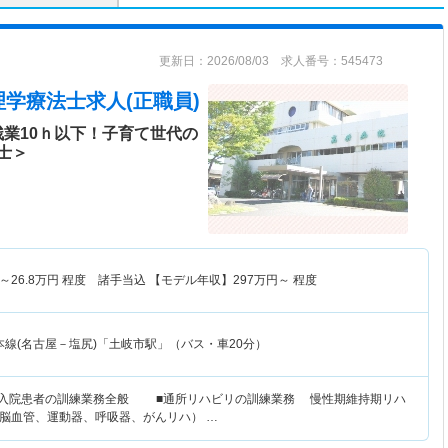
更新日：2026/08/03 求人番号：545473
理学療法士求人(正職員)
業10ｈ以下！子育て世代の
士＞
～
26.8
万円
程度 諸手当込 【モデル年収】
297
万円～
程度
本線(名古屋－塩尻)「土岐市駅」（バス・車20分）
び入院患者の訓練業務全般 ■通所リハビリの訓練業務 慢性期維持期リハ
脳血管、運動器、呼吸器、がんリハ） …