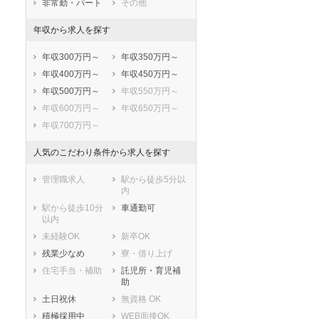
非常勤・パート
その他
年収から求人を探す
年収300万円～
年収350万円～
年収400万円～
年収450万円～
年収500万円～
年収550万円～
年収600万円～
年収650万円～
年収700万円～
人気のこだわり条件から求人を探す
管理職求人
駅から徒歩5分以
内
駅から徒歩10分
車通勤可
以内
未経験OK
新卒OK
残業少なめ
寮・借り上げ
住宅手当・補助
託児所・育児補
助
土日祝休
無資格 OK
積極採用中
WEB面接OK