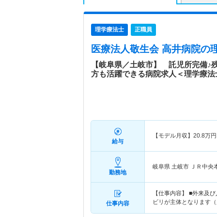
理学療法士
正職員
医療法人敬生会 高井病院
の
【岐阜県／土岐市】 託児所完備♪残
方も活躍できる病院求人＜理学療法
【モデル月収】
20.8
万円
給与
岐阜県 土岐市
ＪＲ中央
勤務地
【仕事内容】 ■外来及
ビリが主体となります（
仕事内容