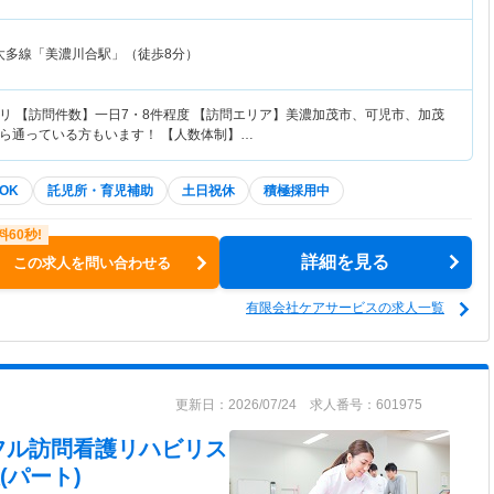
太多線「美濃川合駅」（徒歩8分）
リ 【訪問件数】一日7・8件程度 【訪問エリア】美濃加茂市、可児市、加茂
ら通っている方もいます！ 【人数体制】…
OK
託児所・育児補助
土日祝休
積極採用中
詳細を見る
この求人を問い合わせる
有限会社ケアサービスの求人一覧
更新日：2026/07/24 求人番号：601975
フル訪問看護リハビリス
(パート)