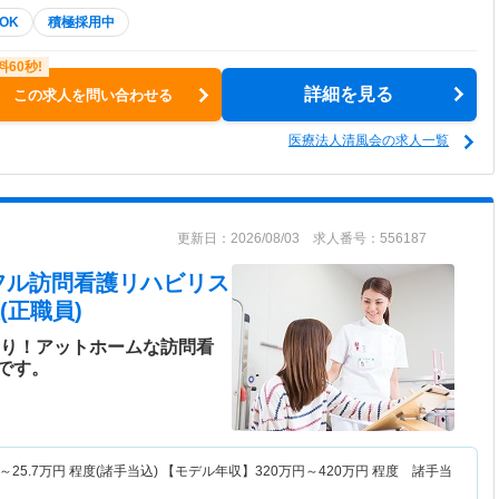
OK
積極採用中
詳細を見る
この求人を問い合わせる
医療法人清風会の求人一覧
更新日：2026/08/03 求人番号：556187
フル訪問看護リハビリス
(正職員)
あり！アットホームな訪問看
です。
～
25.7
万円
程度(諸手当込) 【モデル年収】
320
万円～
420
万円
程度 諸手当