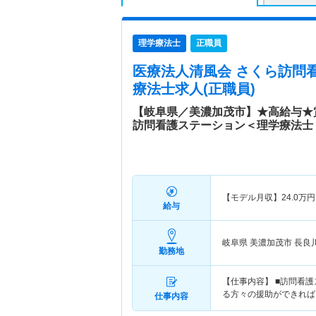
理学療法士
正職員
医療法人清風会 さくら訪問
療法士求人(正職員)
【岐阜県／美濃加茂市】★高給与★
訪問看護ステーション＜理学療法士
【モデル月収】
24.0
万円
給与
岐阜県 美濃加茂市
長良
勤務地
【仕事内容】 ■訪問看
る方々の援助ができれば
仕事内容