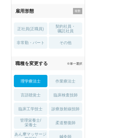
残業少なめ
寮・借り上げ
雇用形態
託児所・
住宅手当・補助
育児補助
契約社員・
正社員(正職員)
土日祝休
無資格 OK
嘱託社員
非常勤・パート
積極採用中
WEB面接OK
その他
2027年4月入職可
夏～秋入職可
職種を変更する
※単一選択
1月入職可
理学療法士
作業療法士
言語聴覚士
臨床検査技師
臨床工学技士
診療放射線技師
管理栄養士/
柔道整復師
栄養士
あん摩マッサージ
鍼灸師