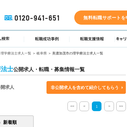
0120-941-651
無料転職サポートを
ド
求人検索
転職成功事例
転職支
理学療法士求人一覧
岐阜県
美濃加茂市の理学療法士求人一覧
療法士
公開求人・転職・募集情報一覧
公開求人
非公開求人を含めて紹介してもらう
<<
<
>
>>
1
新着順