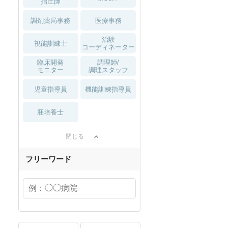
指圧師
調剤薬局事務
医療事務
治験
視能訓練士
コーディネーター
臨床開発
調理師/
モニター
調理スタッフ
児童指導員
機能訓練指導員
胚培養士
閉じる
フリーワード