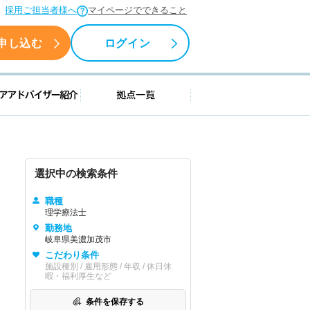
採用ご担当者様へ
マイページでできること
申し込む
ログイン
援情報
キャリアアドバイザー紹介
拠点一覧
選択中の検索条件
職種
理学療法士
勤務地
岐阜県美濃加茂市
こだわり条件
施設種別 / 雇用形態 / 年収 / 休日休
暇・福利厚生など
条件を保存する