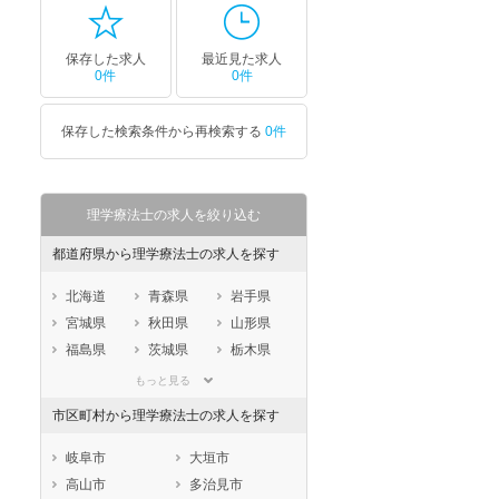
保存した求人
最近見た求人
0件
0件
保存した検索条件から再検索する
0件
理学療法士の求人を絞り込む
都道府県から理学療法士の求人を探す
北海道
青森県
岩手県
宮城県
秋田県
山形県
福島県
茨城県
栃木県
群馬県
埼玉県
千葉県
もっと見る
東京都
神奈川県
新潟県
市区町村から理学療法士の求人を探す
山梨県
長野県
富山県
石川県
福井県
岐阜県
岐阜市
大垣市
静岡県
愛知県
三重県
高山市
多治見市