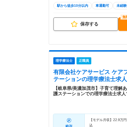
駅から徒歩10分以内
車通勤可
未経験
保存する
理学療法士
正職員
有限会社ケアサービス ケア
テーション
の理学療法士求人
【岐阜県/美濃加茂市】子育て理解
護ステーションでの理学療法士求人
【モデル月収】
22.9
万円
込
給与