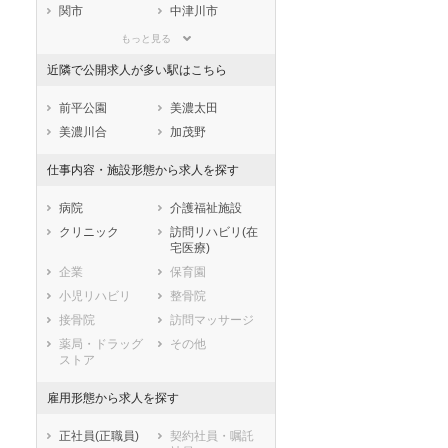
滋賀県
京都府
大阪府
関市
中津川市
兵庫県
奈良県
和歌山県
美濃市
瑞浪市
もっと見る
鳥取県
島根県
岡山県
羽島市
恵那市
近隣で公開求人が多い駅はこちら
広島県
山口県
徳島県
美濃加茂市
土岐市
香川県
愛媛県
高知県
各務原市
可児市
前平公園
美濃太田
福岡県
佐賀県
長崎県
山県市
瑞穂市
美濃川合
加茂野
熊本県
大分県
宮崎県
飛騨市
本巣市
仕事内容・施設形態から求人を探す
鹿児島県
沖縄県
郡上市
下呂市
海津市
羽島郡岐南町
病院
介護福祉施設
羽島郡笠松町
養老郡養老町
クリニック
訪問リハビリ(在
宅医療)
不破郡垂井町
不破郡関ケ原町
企業
保育園
安八郡神戸町
安八郡輪之内町
小児リハビリ
整骨院
安八郡安八町
揖斐郡揖斐川町
接骨院
訪問マッサージ
揖斐郡大野町
揖斐郡池田町
薬局・ドラッグ
その他
本巣郡北方町
加茂郡坂祝町
ストア
加茂郡富加町
加茂郡川辺町
加茂郡七宗町
加茂郡八百津町
雇用形態から求人を探す
加茂郡白川町
加茂郡東白川村
正社員(正職員)
契約社員・嘱託
可児郡御嵩町
大野郡白川村