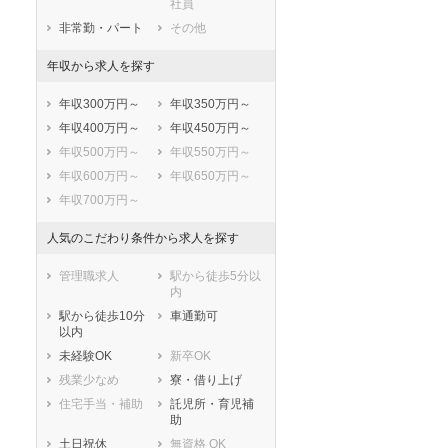
社員
非常勤・パート
その他
年収から求人を探す
年収300万円～
年収350万円～
年収400万円～
年収450万円～
年収500万円～
年収550万円～
年収600万円～
年収650万円～
年収700万円～
人気のこだわり条件から求人を探す
管理職求人
駅から徒歩5分以
内
駅から徒歩10分
車通勤可
以内
未経験OK
新卒OK
残業少なめ
寮・借り上げ
住宅手当・補助
託児所・育児補
助
土日祝休
無資格 OK