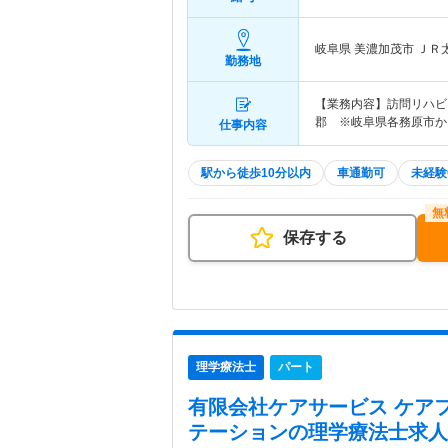
岐阜県 美濃加茂市
ＪＲ
勤務地
【業務内容】訪問リハビ
郡 ※岐阜県各務原市か
仕事内容
駅から徒歩10分以内
車通勤可
未経験
保存する
理学療法士
パート
有限会社ケアサービス ケア
テーション
の理学療法士求人