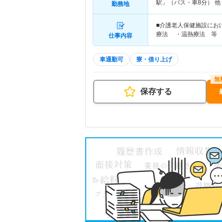
駅」（バス・車8分） 他
勤務地
■介護老人保健施設にお
療法 ・温熱療法 等
仕事内容
車通勤可
寮・借り上げ
保存する