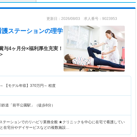
更新日：2026/08/03 求人番号：9023953
看護ステーション
の理学
賞与4ヶ月分×福利厚生充実！
＞
～
【モデル年収】
370
万円～
程度
川鉄道「前平公園駅」（徒歩8分）
護ステーションでのリハビリ業務全般 ★クリニックを中心に在宅で看護してい
と在宅分やデイサービスなどの複数施設…