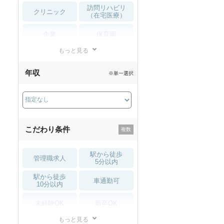
訪問リハビリ
クリニック
（在宅医療）
企業
保育園
もっと見る
小児リハビリ
整骨院
年収
※単一選択
接骨院
訪問マッサージ
薬局・
その他
ドラッグストア
こだわり条件
駅から徒歩
管理職求人
5分以内
駅から徒歩
車通勤可
10分以内
未経験OK
新卒OK
もっと見る