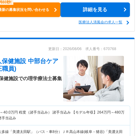
詳細を見る
最新の募集状況を問い合わせる
医療法人清風会の求人一覧
更新日：2026/08/06 求人番号：670768
人保健施設 中部台ケア
職員)
保健施設での理学療法士募集
～
40.0
万円
程度（諸手当込み） 諸手当込み 【モデル年収】
264
万円～
480
万
諸手当込み
太多線「美濃太田駅」（バス・車8分）ＪＲ高山本線(岐阜－猪谷)「美濃太田