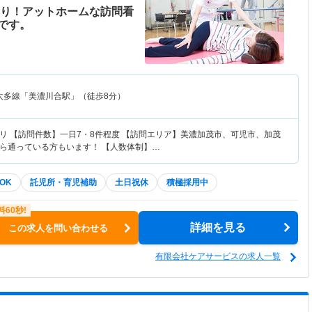
あり！アットホームな訪問看
です。
太多線「美濃川合駅」（徒歩8分）
リ 【訪問件数】一日7・8件程度 【訪問エリア】美濃加茂市、可児市、加茂
ら通っている方もいます！ 【人数体制】…
OK
託児所・育児補助
土日祝休
積極採用中
詳細を見る
この求人を問い合わせる
有限会社ケアサービスの求人一覧