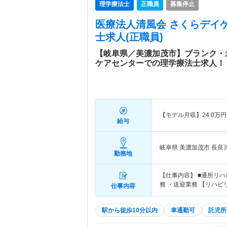
理学療法士
正職員
募集停止
医療法人清風会 さくらデイ
士求人(正職員)
【岐阜県／美濃加茂市】ブランク・
ケアセンターでの理学療法士求人！
【モデル月収】
24.0
万円
給与
岐阜県 美濃加茂市
長良
勤務地
【仕事内容】 ■通所リ
務 ・送迎業務 【リハビリ
仕事内容
駅から徒歩10分以内
車通勤可
託児所