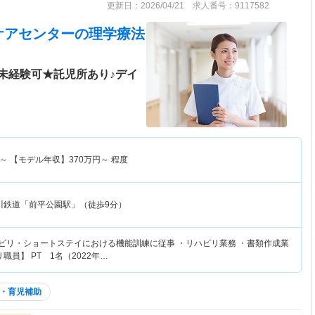
更新日：2026/04/21 求人番号：9117582
ケアセンター
の理学療法
未経験可★託児所あり♪デイ
～
【モデル年収】
370
万円～
程度
川鉄道「前平公園駅」（徒歩9分）
ハビリ・ショートステイにおける機能訓練に従事 ・リハビリ業務 ・書類作成業
職員】 PT 1名（2022年…
・育児補助