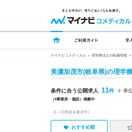
トップページ
ご利用ガイ
マイナビコメディカル
理学療法士の転職情報
美濃加茂市(岐阜県)の理学
11
条件に合う公開求人
非
（4事業所・施設）掲載中
（1～11件目を表示中）
おすすめ順