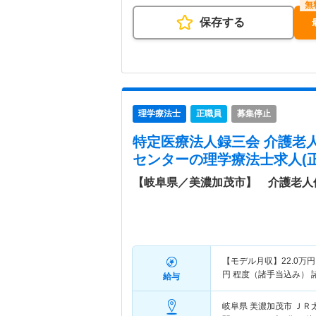
保存する
理学療法士
正職員
募集停止
特定医療法人録三会 介護老
センター
の理学療法士求人(正
【岐阜県／美濃加茂市】 介護老人
【モデル月収】
22.0
万円
円
程度（諸手当込み） 
給与
岐阜県 美濃加茂市
ＪＲ