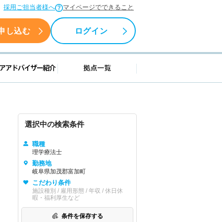
採用ご担当者様へ
マイページでできること
申し込む
ログイン
援情報
キャリアアドバイザー紹介
拠点一覧
選択中の検索条件
職種
理学療法士
勤務地
岐阜県加茂郡富加町
こだわり条件
施設種別 / 雇用形態 / 年収 / 休日休
暇・福利厚生など
条件を保存する