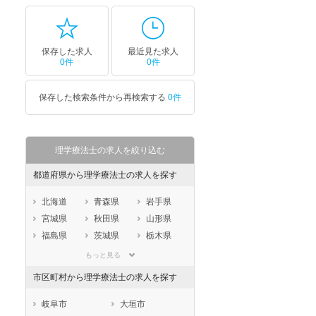
セラピスト
セラピスト
ートダ
世の中の需要の高まりととも
ワークライフバランス重視派
保存した求人
最近見た求人
スト向け
に増加傾向の「介護施設」求
の方へ！なぜ120日が基準？
0件
0件
人をご紹介！
数え方も解説
保存した検索条件から再検索する
0件
理学療法士の求人を絞り込む
都道府県から理学療法士の求人を探す
北海道
青森県
岩手県
宮城県
秋田県
山形県
福島県
茨城県
栃木県
群馬県
埼玉県
千葉県
もっと見る
東京都
神奈川県
新潟県
市区町村から理学療法士の求人を探す
山梨県
長野県
富山県
石川県
福井県
岐阜県
岐阜市
大垣市