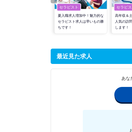
セラピスト
セラピスト
セラピス
転職で高収入を狙う！計画的
夏入職求人増加中！魅力的な
高年収＆
な活動でPTの好条件求人を
セラピスト求人は早いもの勝
人気の訪
見つけるには？
ちです！
します！
最近見た求人
あな