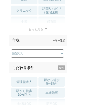
訪問リハビリ
クリニック
（在宅医療）
企業
保育園
もっと見る
小児リハビリ
整骨院
年収
※単一選択
接骨院
訪問マッサージ
薬局・
その他
ドラッグストア
こだわり条件
駅から徒歩
管理職求人
5分以内
駅から徒歩
車通勤可
10分以内
未経験OK
新卒OK