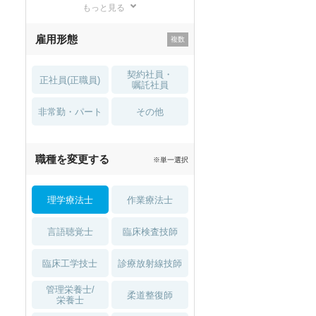
もっと見る
残業少なめ
寮・借り上げ
雇用形態
託児所・
住宅手当・補助
育児補助
契約社員・
正社員(正職員)
土日祝休
無資格 OK
嘱託社員
非常勤・パート
積極採用中
WEB面接OK
その他
2027年4月入職可
夏～秋入職可
職種を変更する
※単一選択
1月入職可
理学療法士
作業療法士
言語聴覚士
臨床検査技師
臨床工学技士
診療放射線技師
管理栄養士/
柔道整復師
栄養士