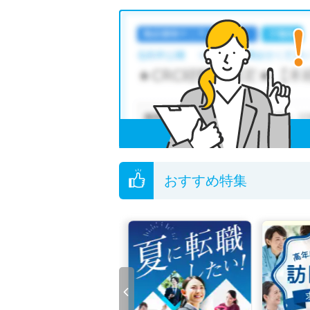
加茂郡富加町の理学療法士求人では以下のよう
・
積極採用中
・
正社員(正職員)
・
非常勤・
他の条件でも人気の求人がございますので、「
全国の理学療法士求人
から検索いただくことも
無料転職支援サービス
にお申し込みいただくと
ご希望条件がまだ定まっていない方は
人気の希
転職支援の他、情報収集や募集状況の確認も、
おすすめ特集