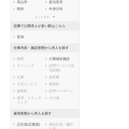
静岡県
愛知県
三重県
高山市
多治見市
滋賀県
京都府
大阪府
関市
中津川市
兵庫県
奈良県
和歌山県
美濃市
瑞浪市
もっと見る
鳥取県
島根県
岡山県
羽島市
恵那市
近隣で公開求人が多い駅はこちら
広島県
山口県
徳島県
美濃加茂市
土岐市
香川県
愛媛県
高知県
各務原市
可児市
富加
福岡県
佐賀県
長崎県
山県市
瑞穂市
仕事内容・施設形態から求人を探す
熊本県
大分県
宮崎県
飛騨市
本巣市
鹿児島県
沖縄県
郡上市
下呂市
病院
介護福祉施設
海津市
羽島郡岐南町
クリニック
訪問リハビリ(在
宅医療)
羽島郡笠松町
養老郡養老町
企業
保育園
不破郡垂井町
不破郡関ケ原町
小児リハビリ
整骨院
安八郡神戸町
安八郡輪之内町
接骨院
訪問マッサージ
安八郡安八町
揖斐郡揖斐川町
薬局・ドラッグ
その他
揖斐郡大野町
揖斐郡池田町
ストア
本巣郡北方町
加茂郡坂祝町
加茂郡富加町
加茂郡川辺町
雇用形態から求人を探す
加茂郡七宗町
加茂郡八百津町
正社員(正職員)
契約社員・嘱託
加茂郡白川町
加茂郡東白川村