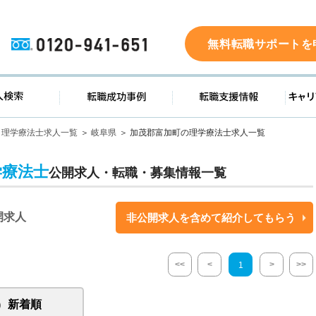
0120-941-651
無料転職サポートを
ド
求人検索
転職成功事例
転職支
理学療法士求人一覧
岐阜県
加茂郡富加町の理学療法士求人一覧
学療法士
公開求人・転職・募集情報一覧
開求人
非公開求人を含めて紹介してもらう
<<
<
>
>>
1
新着順