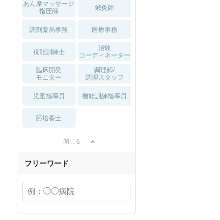
あん摩マッサージ
鍼灸師
指圧師
調剤薬局事務
医療事務
治験
視能訓練士
コーディネーター
臨床開発
調理師/
モニター
調理スタッフ
児童指導員
機能訓練指導員
胚培養士
閉じる
フリーワード