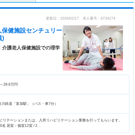
更新日：2026/02/17 求人番号：9734274
人保健施設センチュリー
)
日！介護老人保健施設での理学
～
28.6
万円
良川鉄道「富加駅」（バス・車7分）
ハビリテーションまたは、入所リハビリテーション業務を行ってもらいます。
0名 居室：個室12室 / 2…