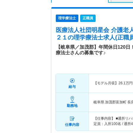
理学療法士
正職員
医療法人社団明星会 介護老
２１
の理学療法士求人(正職員
【岐阜県／加茂郡】年間休日120
療法士さんの募集です♪
【モデル月収】
26.1
万円
給与
岐阜県 加茂郡富加町
長
勤務地
【仕事内容】 ■通所リ
定員：入所100名 / 通所4
仕事内容