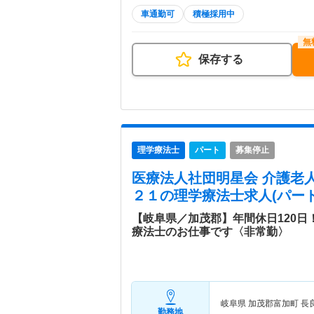
車通勤可
積極採用中
保存する
理学療法士
パート
募集停止
医療法人社団明星会 介護老
２１
の理学療法士求人(パート
【岐阜県／加茂郡】年間休日120
療法士のお仕事です〈非常勤〉
岐阜県 加茂郡富加町
長
勤務地