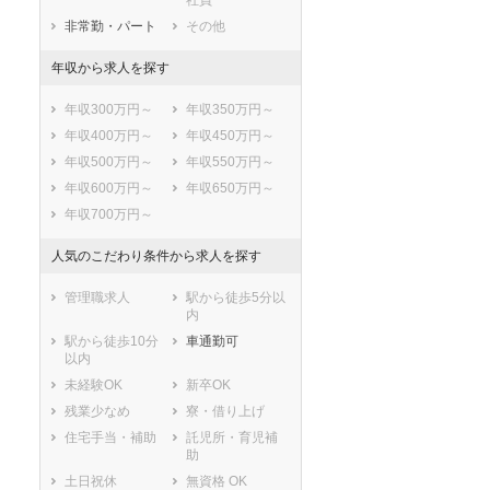
社員
可児郡御嵩町
大野郡白川村
非常勤・パート
その他
年収から求人を探す
年収300万円～
年収350万円～
年収400万円～
年収450万円～
年収500万円～
年収550万円～
年収600万円～
年収650万円～
年収700万円～
人気のこだわり条件から求人を探す
管理職求人
駅から徒歩5分以
内
駅から徒歩10分
車通勤可
以内
未経験OK
新卒OK
残業少なめ
寮・借り上げ
住宅手当・補助
託児所・育児補
助
土日祝休
無資格 OK