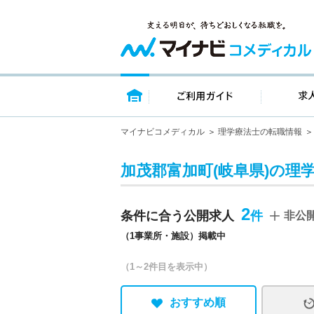
トップページ
ご利用ガイ
マイナビコメディカル
理学療法士の転職情報
加茂郡富加町(岐阜県)の理
2
条件に合う公開求人
非公
（1事業所・施設）掲載中
（1～2件目を表示中）
おすすめ順