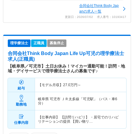
合同会社Think Body Jap
anの求人一覧
更新日：2026/07/02 求人番号：10193417
理学療法士
正職員
募集停止
合同会社Think Body Japan Life Up可児
の理学療法士
求人(正職員)
【岐阜県／可児市】土日お休み！マイカー通勤可能！訪問・地
域・デイサービスで理学療法士さんの募集です♪
【モデル月収】
27.0
万円～
給与
岐阜県 可児市
ＪＲ太多線「可児駅」（バス・車6
分）
勤務地
【仕事内容】 【訪問リハビリ】 ・居宅でのリハビ
リテーションの提供 【買い物リ…
仕事内容