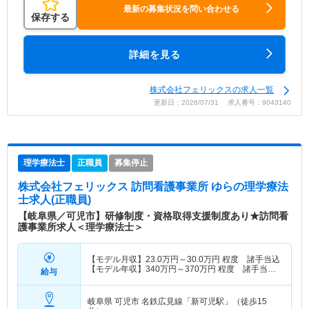
最新の募集状況を問い合わせる
保存する
詳細を見る
株式会社フェリックスの求人一覧
更新日：2026/07/31 求人番号：9043140
理学療法士
正職員
募集停止
株式会社フェリックス 訪問看護事業所 ゆら
の理学療法
士求人(正職員)
【岐阜県／可児市】研修制度・資格取得支援制度あり★訪問看
護事業所求人＜理学療法士＞
【モデル月収】
23.0
万円～
30.0
万円
程度 諸手当込
【モデル年収】
340
万円～
370
万円
程度 諸手当・
給与
賞与込
岐阜県 可児市
名鉄広見線「新可児駅」（徒歩15