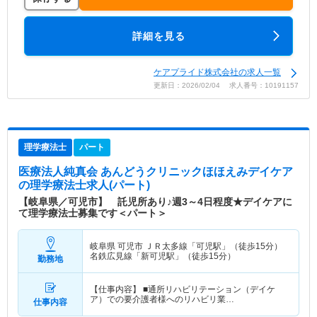
詳細を見る
ケアプライド株式会社の求人一覧
更新日：2026/02/04 求人番号：10191157
理学療法士
パート
医療法人純真会 あんどうクリニックほほえみデイケア
の理学療法士求人(パート)
【岐阜県／可児市】 託児所あり♪週3～4日程度★デイケアに
て理学療法士募集です＜パート＞
岐阜県 可児市
ＪＲ太多線「可児駅」（徒歩15分）
名鉄広見線「新可児駅」（徒歩15分）
勤務地
【仕事内容】 ■通所リハビリテーション（デイケ
ア）での要介護者様へのリハビリ業…
仕事内容