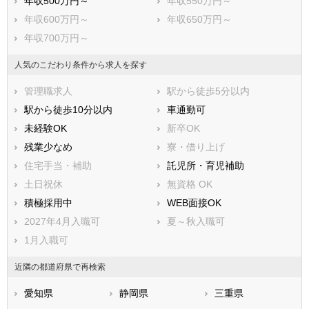
年収500万円～
年収550万円～
年収600万円～
年収650万円～
年収700万円～
人気のこだわり条件から求人を探す
管理職求人
駅から徒歩5分以内
駅から徒歩10分以内
車通勤可
未経験OK
新卒OK
残業少なめ
寮・借り上げ
住宅手当・補助
託児所・育児補助
土日祝休
無資格 OK
積極採用中
WEB面接OK
2027年4月入職可
夏～秋入職可
1月入職可
近隣の都道府県で再検索
愛知県
静岡県
三重県