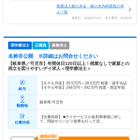
医療法人梶の木会 梶の木内科医院の求
人一覧
更新日：2026/07/21 求人番号：603535
理学療法士
正職員
募集停止
名称非公開
※詳細はお問合せください
【岐阜県／可児市】年間休日120日以上！残業なしで家庭との
両立を図りやすいデイ求人＜理学療法士＞
【モデル月収】
20.5
万円～
28.5
万円
程度・諸手当込
【モデル年収】
246
万円～
342
万円
程度・想定年収
給与
岐阜県 可児市
勤務地
【仕事内容】 ■デイサービスの各利用者様に対し
て、問診やリハビリ指導を行って頂…
仕事内容