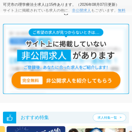
可児市の理学療法士求人は15件あります。（2026年08月07日更新）
サイト上に掲載されている求人の他に、
非公開求人
もございます。
無料
転職支援サービス
にお申し込みいただくと、全求人からご希望条件に合
う求人を提案させていただきます。
可児市の理学療法士求人では以下のような条件が人気です。
・
積極採用中
・
残業少なめ
・
託児所・育児補助あり
・
正社員(正職
員)
・
クリニック
・
介護福祉施設
・
訪問リハビリ(在宅医療)
他の条件でも人気の求人がございますので、「こだわり条件」から検索
いただくか、お気軽にお問い合わせください。
全国の理学療法士求人
から検索いただくことも可能です。
無料転職支援サービス
にお申し込みいただくと、ご希望条件をヒアリン
グした上で求人をご提案いたします。
ご希望条件がまだ定まっていない方は
人気の希望条件をピックアップし
た求人特集
をぜひご活用ください。
転職支援の他、情報収集や募集状況の確認も、お気軽にご相談くださ
い。
おすすめ特集
求人特集一覧