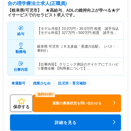
合
の理学療法士求人(正職員)
【岐阜県/可児市】 ★高給与、ADLの維持向上が学べる★デ
イサービスでのセラピスト求人です。
【モデル月収】
23.0
万円～
36.0
万円
程度 諸手当込
【モデル年収】
327
万円～
500
万円
程度 諸手当・
給与
賞与込
岐阜県 可児市
ＪＲ太多線「美濃川合駅」（バス・
車8分）
勤務地
【仕事内容】 クリニック併設のデイケアにてリハビ
リ業務全般 【利用者について】…
仕事内容
車通勤可
残業少なめ
託児所・育児補助
最新の募集状況を問い合わせる
保存する
詳細を見る