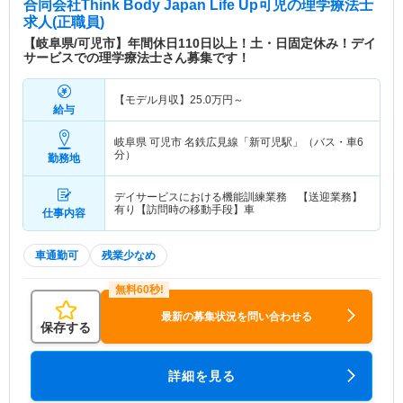
合同会社Think Body Japan Life Up可児
の理学療法士
求人(正職員)
【岐阜県/可児市】年間休日110日以上！土・日固定休み！デイ
サービスでの理学療法士さん募集です！
【モデル月収】
25.0
万円～
給与
岐阜県 可児市
名鉄広見線「新可児駅」（バス・車6
分）
勤務地
デイサービスにおける機能訓練業務 【送迎業務】
有り【訪問時の移動手段】車
仕事内容
車通勤可
残業少なめ
最新の募集状況を問い合わせる
保存する
詳細を見る