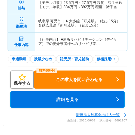
【モデル月収】
23.5
万円～
27.5
万円
程度 諸手当込
【モデル年収】
334
万円～
392
万円
程度 諸手当・
給与
賞与込
岐阜県 可児市
ＪＲ太多線「可児駅」（徒歩15分）
名鉄広見線「新可児駅」（徒歩15分）
勤務地
【仕事内容】 ■通所リハビリテーション（デイケ
ア）での要介護者様へのリハビリ業…
仕事内容
車通勤可
残業少なめ
託児所・育児補助
積極採用中
この求人を問い合わせる
保存する
詳細を見る
医療法人純真会の求人一覧
更新日：2026/06/02 求人番号：9691767