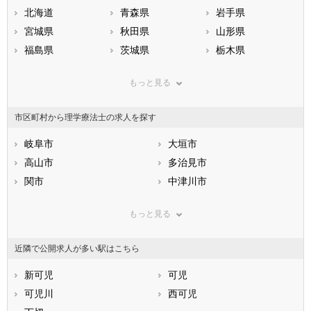
北海道
青森県
岩手県
宮城県
秋田県
山形県
福島県
茨城県
栃木県
群馬県
埼玉県
千葉県
もっと見る
東京都
神奈川県
新潟県
山梨県
長野県
富山県
市区町村から理学療法士の求人を探す
石川県
福井県
岐阜県
静岡県
岐阜市
愛知県
大垣市
三重県
滋賀県
高山市
京都府
多治見市
大阪府
兵庫県
関市
奈良県
中津川市
和歌山県
鳥取県
美濃市
島根県
瑞浪市
岡山県
もっと見る
広島県
羽島市
山口県
恵那市
徳島県
香川県
美濃加茂市
愛媛県
土岐市
高知県
近隣で公開求人が多い駅はこちら
福岡県
各務原市
佐賀県
可児市
長崎県
熊本県
山県市
新可児
大分県
瑞穂市
可児
宮崎県
鹿児島県
飛騨市
可児川
沖縄県
本巣市
西可児