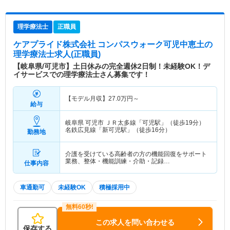
理学療法士
正職員
ケアプライド株式会社 コンパスウォーク可児中恵土
の
理学療法士求人(正職員)
【岐阜県/可児市】土日休みの完全週休2日制！未経験OK！デ
イサービスでの理学療法士さん募集です！
【モデル月収】
27.0
万円～
給与
岐阜県 可児市
ＪＲ太多線「可児駅」（徒歩19分）
名鉄広見線「新可児駅」（徒歩16分）
勤務地
介護を受けている高齢者の方の機能回復をサポート
業務、整体・機能訓練・介助・記録…
仕事内容
車通勤可
未経験OK
積極採用中
この求人を問い合わせる
保存する