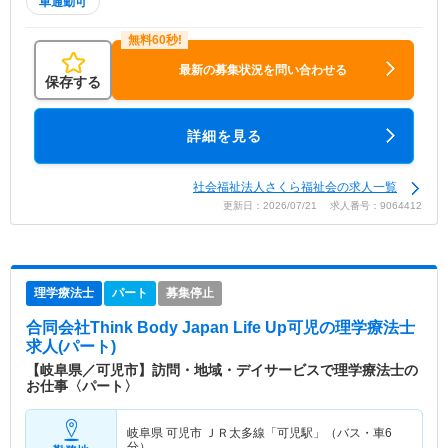
車通勤可
最新の募集状況を問い合わせる
保存する
詳細を見る
社会福祉法人さくら福祉会の求人一覧
更新日：2026/07/21 求人番号：9064412
理学療法士
パート
募集停止
合同会社Think Body Japan Life Up可児
の理学療法士
求人(パート)
【岐阜県／可児市】訪問・地域・デイサービスで理学療法士の
お仕事〈パート〉
岐阜県 可児市
ＪＲ太多線「可児駅」（バス・車6
分）