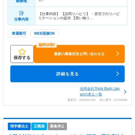
勤務地
【仕事内容】 【訪問リハビリ】 ・居宅でのリハビ
リテーションの提供 【買い物リ…
仕事内容
車通勤可
WEB面接OK
最新の募集状況を問い合わせる
保存する
詳細を見る
合同会社Think Body Jap
anの求人一覧
更新日：2026/07/02 求人番号：9729589
理学療法士
正職員
募集停止