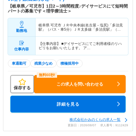
【岐阜県／可児市】1日2～3時間程度♪デイサービスにて短時間
パートの募集です＜理学療法士＞
岐阜県 可児市
ＪＲ中央本線(名古屋－塩尻)「多治見
駅」（バス・車5分）ＪＲ太多線「多治見駅」（バ
勤務地
ス・車5分）
【仕事内容】 ■デイサービスにてご利用者様のリハ
ビリをお願いいたします。 ア…
仕事内容
車通勤可
残業少なめ
積極採用中
この求人を問い合わせる
保存する
詳細を見る
株式会社かみのくらの求人一覧
更新日：2026/08/07 求人番号：9112429