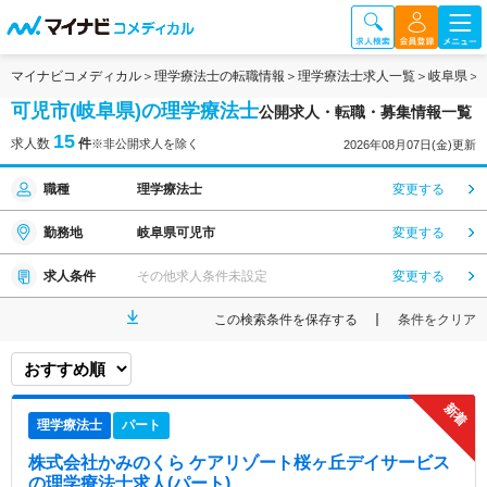
マイナビコメディカル
理学療法士の転職情報
理学療法士求人一覧
岐阜県
可児市(岐阜県)の理学療法士
公開求人・転職・募集情報一覧
15
求人数
件
※非公開求人を除く
2026年08月07日(金)更新
職種
理学療法士
変更する
勤務地
岐阜県可児市
変更する
求人条件
その他求人条件未設定
変更する
この検索条件を保存する
条件をクリア
理学療法士
パート
株式会社かみのくら ケアリゾート桜ヶ丘デイサービス
の理学療法士求人(パート)