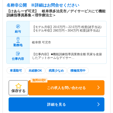
名称非公開
※詳細はお問合せください
【けあらーず可児】 岐阜県多治見市／デイサービスにて機能
訓練指導員募集＜理学療法士＞
【モデル月収】
20.0
万円～
22.0
万円
程度(諸手当込)
【モデル年収】
280
万円～
304
万円
程度(諸手当込)
給与
岐阜県 可児市
勤務地
【仕事内容】 ■機能訓練指導員業務全般 民家を改築
したアットホームなデイサー…
仕事内容
車通勤可
未経験OK
残業少なめ
積極採用中
この求人を問い合わせる
保存する
詳細を見る