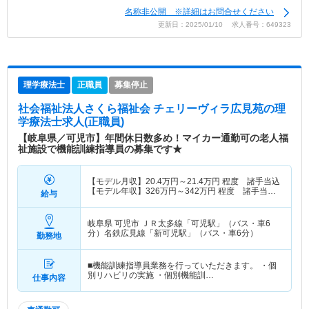
名称非公開 ※詳細はお問合せください
更新日：2025/01/10 求人番号：649323
理学療法士
正職員
募集停止
社会福祉法人さくら福祉会 チェリーヴィラ広見苑
の理
学療法士求人(正職員)
【岐阜県／可児市】年間休日数多め！マイカー通勤可の老人福
祉施設で機能訓練指導員の募集です★
【モデル月収】
20.4
万円～
21.4
万円
程度 諸手当込
【モデル年収】
326
万円～
342
万円
程度 諸手当・
給与
賞与込
岐阜県 可児市
ＪＲ太多線「可児駅」（バス・車6
分）名鉄広見線「新可児駅」（バス・車6分）
勤務地
■機能訓練指導員業務を行っていただきます。 ・個
別リハビリの実施 ・個別機能訓…
仕事内容