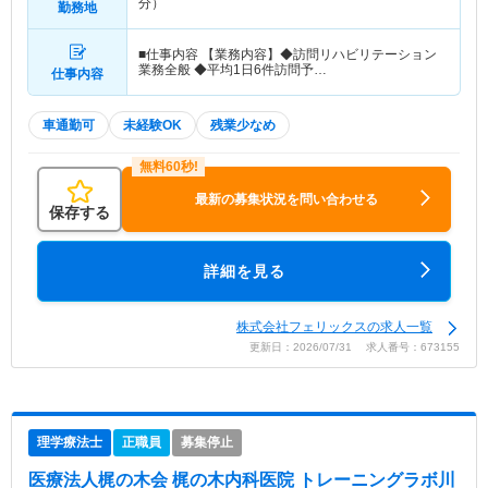
分）
勤務地
■仕事内容 【業務内容】◆訪問リハビリテーション
業務全般 ◆平均1日6件訪問予…
仕事内容
車通勤可
未経験OK
残業少なめ
最新の募集状況を問い合わせる
保存する
詳細を見る
株式会社フェリックスの求人一覧
更新日：2026/07/31 求人番号：673155
理学療法士
正職員
募集停止
医療法人梶の木会 梶の木内科医院 トレーニングラボ川