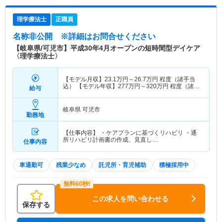
理学療法士
正職員
名称非公開
※詳細はお問合せください
【岐阜県/可児市】平成30年4月オープンの短時間型デイケア
〈理学療法士〉
【モデル月収】
23.1
万円～
26.7
万円
程度（諸手当
込） 【モデル年収】
277
万円～
320
万円
程度（諸手
給与
当込）
岐阜県 可児市
勤務地
【仕事内容】 ・ケアプランに基づくリハビリ ・通
所リハビリ計画書の作成、見直し…
仕事内容
車通勤可
残業少なめ
託児所・育児補助
積極採用中
この求人を問い合わせる
保存する