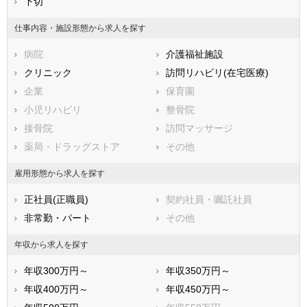
郡上市
下切
下呂市
海津市
羽島郡岐南町
仕事内容・施設形態から求人を探す
羽島郡笠松町
養老郡養老町
病院
介護福祉施設
不破郡垂井町
不破郡関ケ原町
クリニック
訪問リハビリ(在宅医療)
安八郡神戸町
安八郡輪之内町
企業
保育園
安八郡安八町
揖斐郡揖斐川町
小児リハビリ
整骨院
揖斐郡大野町
揖斐郡池田町
接骨院
訪問マッサージ
本巣郡北方町
加茂郡坂祝町
薬局・ドラッグストア
その他
加茂郡富加町
加茂郡川辺町
加茂郡七宗町
加茂郡八百津町
雇用形態から求人を探す
加茂郡白川町
加茂郡東白川村
正社員(正職員)
契約社員・嘱託社員
可児郡御嵩町
大野郡白川村
非常勤・パート
その他
年収から求人を探す
年収300万円～
年収350万円～
年収400万円～
年収450万円～