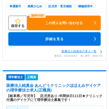
車通勤可
残業少なめ
託児所・育児補助
積極採用中
この求人を問い合わせる
保存する
詳細を見る
医療法人純真会の求人一覧
更新日：2026/06/02 求人番号：9691770
理学療法士
正職員
医療法人純真会 あんどうクリニックほほえみデイケア
の理学療法士求人(正職員)
【岐阜県／可児市】 託児所あり♪年間休日111日★クリニック
付属のデイケアにて理学療法士募集です！