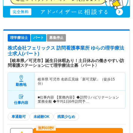
理学療法士
パート
募集停止
株式会社フェリックス 訪問看護事業所 ゆら
の理学療法
士求人(パート)
【岐阜県／可児市】誕生日休暇あり！土日休みの働きやすい訪
問看護ステーションにて理学療法士募〈パート〉
岐阜県 可児市
名鉄広見線「新可児駅」（徒歩15
分）
勤務地
■仕事内容 【業務内容】◆訪問リハビリテーション
業務全般 ◆平均1日6件訪問予…
仕事内容
車通勤可
未経験OK
残業少なめ