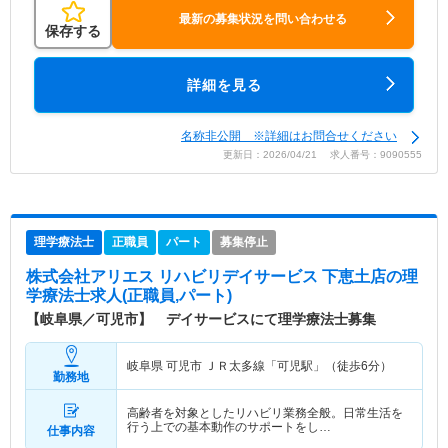
最新の募集状況を問い合わせる
保存する
詳細を見る
名称非公開 ※詳細はお問合せください
更新日：2026/04/21 求人番号：9090555
理学療法士
正職員
パート
募集停止
株式会社アリエス リハビリデイサービス 下恵土店
の理
学療法士求人(正職員,パート)
【岐阜県／可児市】 デイサービスにて理学療法士募集
岐阜県 可児市
ＪＲ太多線「可児駅」（徒歩6分）
勤務地
高齢者を対象としたリハビリ業務全般。日常生活を
行う上での基本動作のサポートをし…
仕事内容