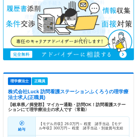
理学療法士
正職員
株式会社Luck 訪問看護ステーションふくろう
の理学療
法士求人(正職員)
【岐阜県／揖斐郡】マイカー通勤・訪問OK！訪問看護ステー
ションにて理学療法士の求人です〈常勤〉
【モデル月収】
26.0
万円～
程度 諸手当込 【モデ
ル年収】
300
万円～
程度 諸手当込・別途賞与支給
給与