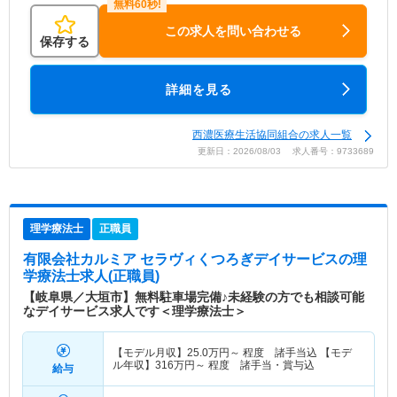
この求人を問い合わせる
保存する
詳細を見る
西濃医療生活協同組合の求人一覧
更新日：2026/08/03 求人番号：9733689
理学療法士
正職員
有限会社カルミア セラヴィくつろぎデイサービス
の理
学療法士求人(正職員)
【岐阜県／大垣市】無料駐車場完備♪未経験の方でも相談可能
なデイサービス求人です＜理学療法士＞
【モデル月収】
25.0
万円～
程度 諸手当込 【モデ
ル年収】
316
万円～
程度 諸手当・賞与込
給与