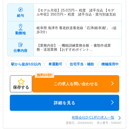
【モデル月収】
25.0
万円～
程度 諸手当込 【モデ
ル年収】
350
万円～
程度 諸手当込・賞与別途支給
給与
岐阜県 海津市
養老鉄道養老線「石津(岐阜)駅」（徒
歩3分）
勤務地
【業務内容】 ・機能訓練業務全般 ・書類作成業
務・送迎業務 【おすすめポイント…
仕事内容
駅から徒歩5分以内
車通勤可
住宅手当・補助
積極採用中
この求人を問い合わせる
保存する
詳細を見る
有限会社D-CLIPの求人一覧
更新日：2026/04/01 求人番号：538297