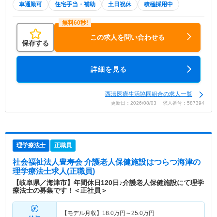
車通勤可
住宅手当・補助
土日祝休
積極採用中
この求人を問い合わせる
保存する
詳細を見る
西濃医療生活協同組合の求人一覧
更新日：2026/08/03 求人番号：587394
理学療法士
正職員
社会福祉法人豊寿会 介護老人保健施設はつらつ海津
の
理学療法士求人(正職員)
【岐阜県／海津市】年間休日120日♪介護老人保健施設にて理学
療法士の募集です！＜正社員＞
【モデル月収】
18.0
万円～
25.0
万円