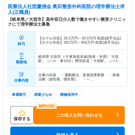
医療法人社団慶洲会 奥田整形外科医院
の理学療法士求
人(正職員)
【岐阜県／大垣市】高年収◎少人数で働きやすい整形クリニッ
クにて理学療法士募集
【モデル月収】
26.0
万円～
30.0
万円
程度(諸手当込)
【モデル年収】
392
万円～
456
万円
程度(諸手当込)
給与
岐阜県 大垣市
ＪＲ東海道本線(熱海－米原)「大垣
駅」（バス・車10分）樽見鉄道「大垣駅」（バス・
勤務地
車10分） 他
仕事の内容 ・運動療法、患者指導業務 ・疼痛
治療（急性期、慢性期） ・一…
仕事内容
車通勤可
残業少なめ
積極採用中
この求人を問い合わせる
保存する
詳細を見る