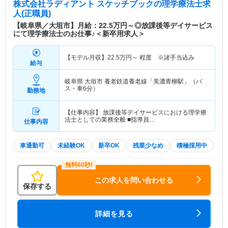
株式会社ラディアント スケッチブック
の理学療法士求
人(正職員)
【岐阜県／大垣市】月給：22.5万円～◎放課後等デイサービス
にて理学療法士のお仕事♪＜新卒用求人＞
【モデル月収】
22.5
万円～
程度 ※諸手当込み
給与
岐阜県 大垣市
養老鉄道養老線「美濃青柳駅」（バ
ス・車6分）
勤務地
【仕事内容】 放課後等デイサービスにおける理学療
法士としての業務全般 ■指導員…
仕事内容
車通勤可
未経験OK
新卒OK
残業少なめ
積極採用中
この求人を問い合わせる
保存する
詳細を見る