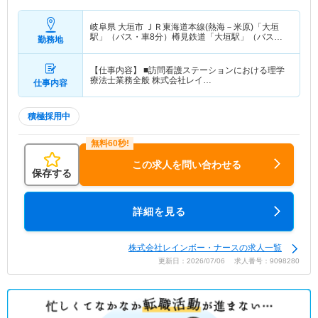
岐阜県 大垣市
ＪＲ東海道本線(熱海－米原)「大垣
駅」（バス・車8分）樽見鉄道「大垣駅」（バス・
勤務地
車8分） 他
【仕事内容】 ■訪問看護ステーションにおける理学
療法士業務全般 株式会社レイ…
仕事内容
積極採用中
この求人を問い合わせる
保存する
詳細を見る
株式会社レインボー・ナースの求人一覧
更新日：2026/07/06 求人番号：9098280