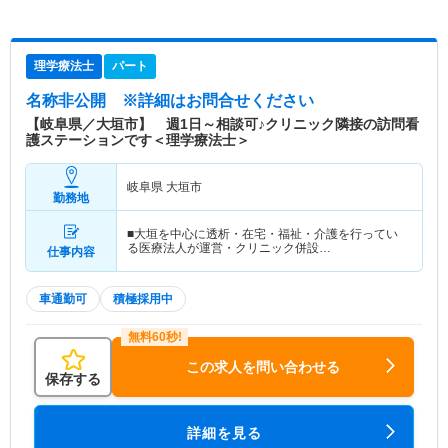
理学療法士
パート
名称非公開
※詳細はお問合せください
【岐阜県／大垣市】 週1日～相談可♪クリニック隣接の訪問看
護ステーションです＜理学療法士＞
岐阜県 大垣市
勤務地
■大垣を中心に透析・在宅・福祉・介護を行ってい
る医療法人が運営・クリニック併設…
仕事内容
車通勤可
積極採用中
この求人を問い合わせる
保存する
詳細を見る