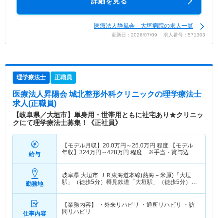
詳細を見る
医療法人静風会 大垣病院の求人一覧
更新日：2026/07/09 求人番号：571303
理学療法士
正職員
医療法人昇陽会 城北整形外科クリニック
の理学療法士
求人(正職員)
【岐阜県／大垣市】単身用・世帯用ともに社宅あり★クリニッ
クにて理学療法士募集！《正社員》
【モデル月収】
20.0
万円～
25.0
万円
程度 【モデル
年収】
324
万円～
428
万円
程度 ※手当・賞与込
給与
岐阜県 大垣市
ＪＲ東海道本線(熱海－米原)「大垣
駅」（徒歩5分）樽見鉄道「大垣駅」（徒歩5分）
勤務地
他
【業務内容】 ・外来リハビリ ・通所リハビリ ・訪
問リハビリ
仕事内容