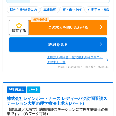
駅から徒歩5分以内
車通勤可
寮・借り上げ
住宅手当・補助
この求人を問い合わせる
保存する
詳細を見る
医療法人昇陽会 城北整形外科クリニッ
クの求人一覧
更新日：2026/07/07 求人番号：9781868
理学療法士
パート
株式会社レインボー・ナース レディーバグ訪問看護ス
テーション大垣
の理学療法士求人(パート)
【岐阜県／大垣市】訪問看護ステーションにて理学療法士の募
集です。（Wワーク可能）