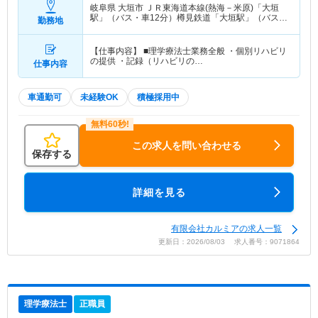
岐阜県 大垣市
ＪＲ東海道本線(熱海－米原)「大垣
駅」（バス・車12分）樽見鉄道「大垣駅」（バス・
勤務地
車12分） 他
【仕事内容】 ■理学療法士業務全般 ・個別リハビリ
の提供 ・記録（リハビリの…
仕事内容
車通勤可
未経験OK
積極採用中
この求人を問い合わせる
保存する
詳細を見る
有限会社カルミアの求人一覧
更新日：2026/08/03 求人番号：9071864
理学療法士
正職員