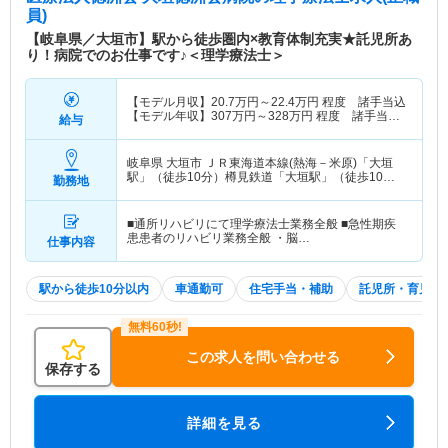
員)
【岐阜県／大垣市】駅から徒歩圏内×教育体制充実★託児所あ
り！病院でのお仕事です♪＜理学療法士＞
【モデル月収】
20.7
万円～
22.4
万円
程度 諸手当込
【モデル年収】
307
万円～
328
万円
程度 諸手当・
給与
賞与込
岐阜県 大垣市
ＪＲ東海道本線(熱海－米原)「大垣
駅」（徒歩10分）樽見鉄道「大垣駅」（徒歩10
勤務地
分） 他
■通所リハビリにて理学療法士業務全般 ■急性期疾
患患者のリハビリ業務全般 ・脳…
仕事内容
駅から徒歩10分以内
車通勤可
住宅手当・補助
託児所・育児補
この求人を問い合わせる
保存する
詳細を見る