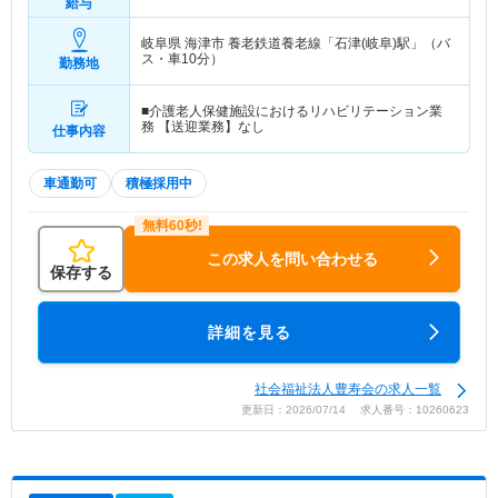
給与
岐阜県 海津市
養老鉄道養老線「石津(岐阜)駅」（バ
ス・車10分）
勤務地
■介護老人保健施設におけるリハビリテーション業
務 【送迎業務】なし
仕事内容
車通勤可
積極採用中
この求人を問い合わせる
保存する
詳細を見る
社会福祉法人豊寿会の求人一覧
更新日：2026/07/14 求人番号：10260623