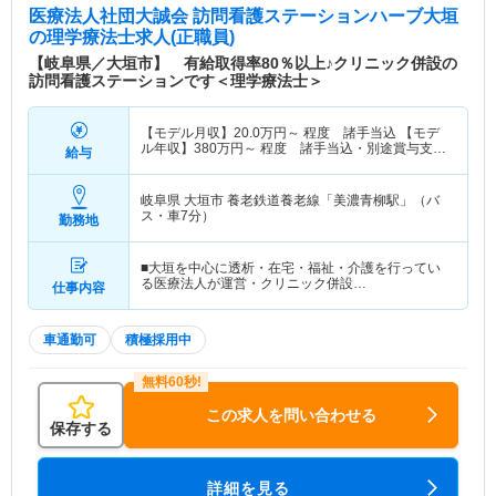
医療法人社団大誠会 訪問看護ステーションハーブ大垣
の理学療法士求人(正職員)
【岐阜県／大垣市】 有給取得率80％以上♪クリニック併設の
訪問看護ステーションです＜理学療法士＞
【モデル月収】
20.0
万円～
程度 諸手当込 【モデ
ル年収】
380
万円～
程度 諸手当込・別途賞与支給
給与
あり
岐阜県 大垣市
養老鉄道養老線「美濃青柳駅」（バ
ス・車7分）
勤務地
■大垣を中心に透析・在宅・福祉・介護を行ってい
る医療法人が運営・クリニック併設…
仕事内容
車通勤可
積極採用中
この求人を問い合わせる
保存する
詳細を見る