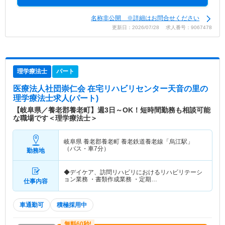
名称非公開 ※詳細はお問合せください
更新日：2026/07/28 求人番号：9067478
理学療法士
パート
医療法人社団崇仁会 在宅リハビリセンター天音の里
の
理学療法士求人(パート)
【岐阜県／養老郡養老町】週3日～OK！短時間勤務も相談可能
な職場です＜理学療法士＞
岐阜県 養老郡養老町
養老鉄道養老線「烏江駅」
（バス・車7分）
勤務地
◆デイケア、訪問リハビリにおけるリハビリテーシ
ョン業務 ・書類作成業務 ・定期…
仕事内容
車通勤可
積極採用中