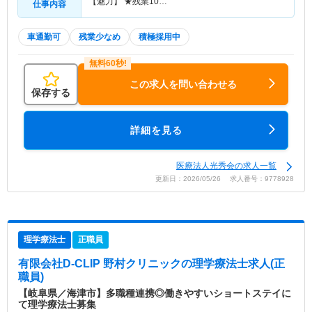
【魅力】 ★残業10…
仕事内容
車通勤可
残業少なめ
積極採用中
この求人を問い合わせる
保存する
詳細を見る
医療法人光秀会の求人一覧
更新日：2026/05/26 求人番号：9778928
理学療法士
正職員
有限会社D-CLIP 野村クリニック
の理学療法士求人(正
職員)
【岐阜県／海津市】多職種連携◎働きやすいショートステイに
て理学療法士募集