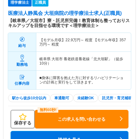
理学療法士
正職員
医療法人静風会 大垣病院
の理学療法士求人(正職員)
【岐阜県／大垣市】寮・託児所完備！教育体制も整っておりス
キルアップを目指せる環境です＜理学療法士＞
【モデル月収】
22.9
万円～
程度 【モデル年収】
357
万円～
程度
給与
岐阜県 大垣市
養老鉄道養老線「北大垣駅」（徒歩
10分）
勤務地
■身体に障害を抱えた方に対するリハビリテーショ
ンの計画と実行をして頂きます。
仕事内容
駅から徒歩10分以内
車通勤可
未経験OK
託児所・育児補助
この求人を問い合わせる
保存する