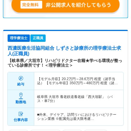
理学療法士
正職員
西濃医療生活協同組合 しずさと診療所
の理学療法士求
人(正職員)
【岐阜県／大垣市】リハビリドクター在籍★学べる環境が整っ
ている診療所です！＜理学療法士＞
【モデル月収】
20.2
万円～
28.6
万円
程度（諸手当
込） 【モデル年収】
350
万円～
480
万円
程度（諸手
給与
当込）
岐阜県 大垣市
養老鉄道養老線「西大垣駅」（バ
ス・車7分）
勤務地
■外来、デイケア、訪問リハにおけるリハビリテー
ション業務 ※配属先は最大限考慮…
仕事内容