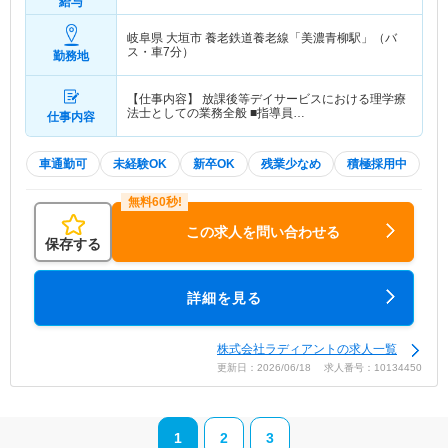
給与
岐阜県 大垣市
養老鉄道養老線「美濃青柳駅」（バ
ス・車7分）
勤務地
【仕事内容】 放課後等デイサービスにおける理学療
法士としての業務全般 ■指導員…
仕事内容
車通勤可
未経験OK
新卒OK
残業少なめ
積極採用中
この求人を問い合わせる
保存する
詳細を見る
株式会社ラディアントの求人一覧
更新日：2026/06/18 求人番号：10134450
1
2
3