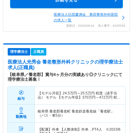
医療法人社団慶洲会 奥田整形外科医院
の求人一覧
更新日：2026/06/19 求人番号：9105528
理学療法士
正職員
医療法人光秀会 養老整形外科クリニック
の理学療法士
求人(正職員)
【岐阜県／養老郡】賞与4ヶ月分の実績あり◎クリニックにて
理学療法士募集！
【モデル月収】
24.5
万円～
25.5
万円
程度（諸手当
込） モデル 【モデル年収】
370
万円～
472
万円
程度
給与
（諸手当込・賞与込）
岐阜県 養老郡養老町
養老鉄道養老線「養老駅」
（バス・車5分）
勤務地
【配属】外来 【人数体制】外来…PT4人 ※2023/6