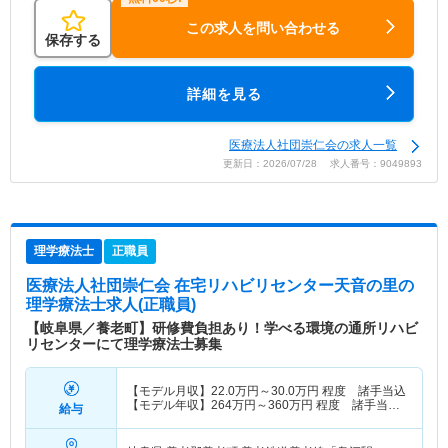
この求人を問い合わせる
保存する
詳細を見る
医療法人社団崇仁会の求人一覧
更新日：2026/07/28 求人番号：9049893
理学療法士
正職員
医療法人社団崇仁会 在宅リハビリセンター天音の里
の
理学療法士求人(正職員)
【岐阜県／養老町】研修費負担あり！学べる環境の通所リハビ
リセンターにて理学療法士募集
【モデル月収】
22.0
万円～
30.0
万円
程度 諸手当込
【モデル年収】
264
万円～
360
万円
程度 諸手当
給与
込・別途賞与支給