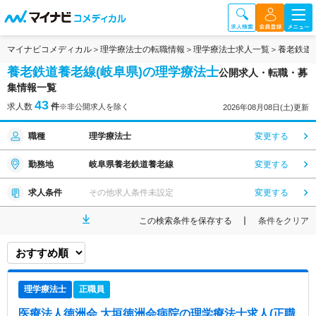
マイナビコメディカル
理学療法士の転職情報
理学療法士求人一覧
養老鉄道
養老鉄道養老線(岐阜県)の理学療法士
公開求人・転職・募
集情報一覧
43
求人数
件
※非公開求人を除く
2026年08月08日(土)更新
職種
理学療法士
変更する
勤務地
岐阜県養老鉄道養老線
変更する
求人条件
その他求人条件未設定
変更する
この検索条件を保存する
条件をクリア
理学療法士
正職員
医療法人徳洲会 大垣徳洲会病院
の理学療法士求人(正職