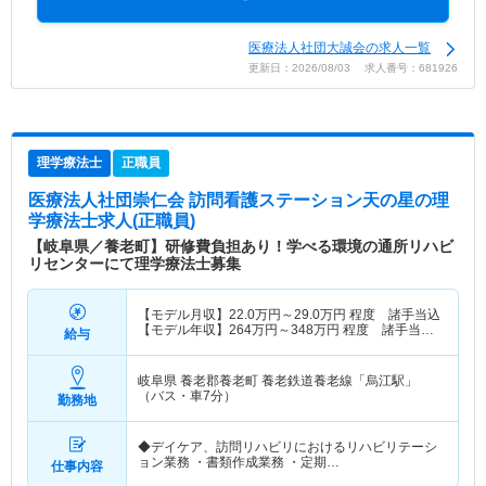
医療法人社団大誠会の求人一覧
更新日：2026/08/03 求人番号：681926
理学療法士
正職員
医療法人社団崇仁会 訪問看護ステーション天の星
の理
学療法士求人(正職員)
【岐阜県／養老町】研修費負担あり！学べる環境の通所リハビ
リセンターにて理学療法士募集
【モデル月収】
22.0
万円～
29.0
万円
程度 諸手当込
【モデル年収】
264
万円～
348
万円
程度 諸手当
給与
込・賞与別途支給
岐阜県 養老郡養老町
養老鉄道養老線「烏江駅」
（バス・車7分）
勤務地
◆デイケア、訪問リハビリにおけるリハビリテーシ
ョン業務 ・書類作成業務 ・定期…
仕事内容