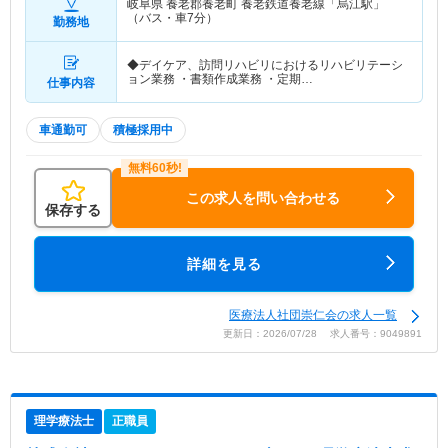
岐阜県 養老郡養老町
養老鉄道養老線「烏江駅」
（バス・車7分）
勤務地
◆デイケア、訪問リハビリにおけるリハビリテーシ
ョン業務 ・書類作成業務 ・定期…
仕事内容
車通勤可
積極採用中
この求人を問い合わせる
保存する
詳細を見る
医療法人社団崇仁会の求人一覧
更新日：2026/07/28 求人番号：9049891
理学療法士
正職員