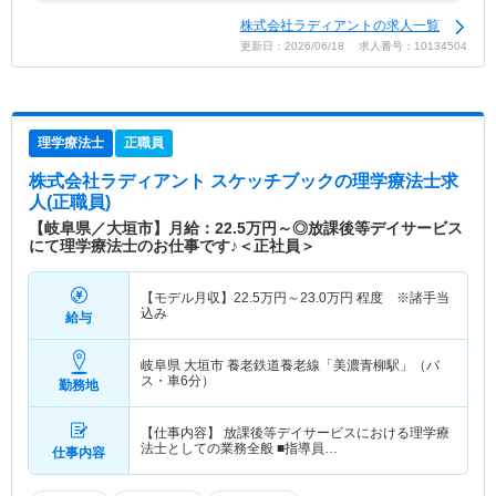
株式会社ラディアントの求人一覧
更新日：2026/06/18 求人番号：10134504
理学療法士
正職員
株式会社ラディアント スケッチブック
の理学療法士求
人(正職員)
【岐阜県／大垣市】月給：22.5万円～◎放課後等デイサービス
にて理学療法士のお仕事です♪＜正社員＞
【モデル月収】
22.5
万円～
23.0
万円
程度 ※諸手当
込み
給与
岐阜県 大垣市
養老鉄道養老線「美濃青柳駅」（バ
ス・車6分）
勤務地
【仕事内容】 放課後等デイサービスにおける理学療
法士としての業務全般 ■指導員…
仕事内容