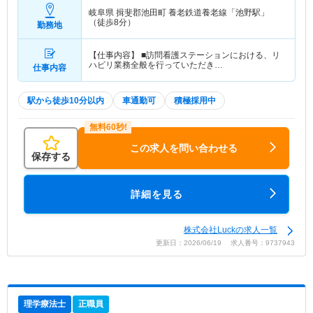
岐阜県 揖斐郡池田町
養老鉄道養老線「池野駅」
（徒歩8分）
勤務地
【仕事内容】 ■訪問看護ステーションにおける、リ
ハビリ業務全般を行っていただき…
仕事内容
駅から徒歩10分以内
車通勤可
積極採用中
この求人を問い合わせる
保存する
詳細を見る
株式会社Luckの求人一覧
更新日：2026/06/19 求人番号：9737943
理学療法士
正職員