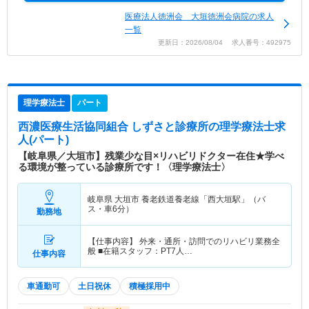
医療法人徳洲会 大垣徳洲会病院の求人
一覧
更新日：2026/08/04 求人番号：492975
理学療法士
パート
西濃医療生活協同組合 しずさと診療所
の理学療法士求
人(パート)
【岐阜県／大垣市】残業少な目×リハビリドクター在住★学べ
る環境が整っている診療所です！〈理学療法士〉
岐阜県 大垣市
養老鉄道養老線「西大垣駅」（バ
ス・車6分）
勤務地
【仕事内容】 外来・通所・訪問でのリハビリ業務全
般 ■在籍スタッフ：PT7人…
仕事内容
車通勤可
土日祝休
積極採用中