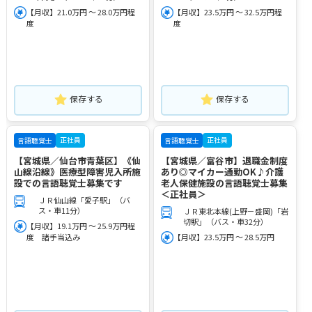
【月収】21.0万円 ～ 28.0万円程
【月収】23.5万円 ～ 32.5万円程
度
度
保存する
保存する
正社員
正社員
言語聴覚士
言語聴覚士
【宮城県／仙台市青葉区】《仙
【宮城県／富谷市】退職金制度
山線沿線》医療型障害児入所施
あり◎マイカー通勤OK♪介護
設での言語聴覚士募集です
老人保健施設の言語聴覚士募集
＜正社員＞
ＪＲ仙山線「愛子駅」（バ
ス・車11分）
ＪＲ東北本線(上野－盛岡)「岩
切駅」（バス・車32分）
【月収】19.1万円 ～ 25.9万円程
度 諸手当込み
【月収】23.5万円 ～ 28.5万円