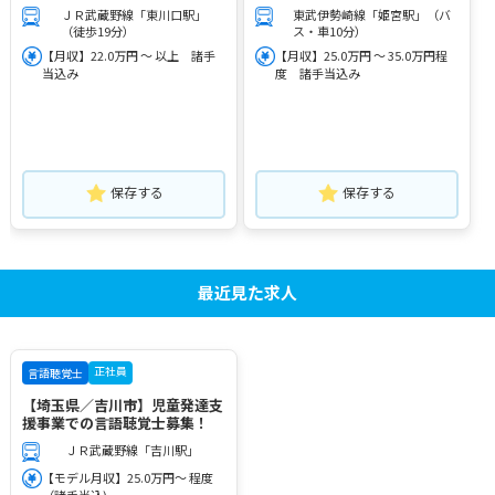
ＪＲ武蔵野線「東川口駅」
東武伊勢崎線「姫宮駅」（バ
（徒歩19分）
ス・車10分）
【月収】22.0万円 ～ 以上 諸手
【月収】25.0万円 ～ 35.0万円程
当込み
度 諸手当込み
保存する
保存する
最近見た求人
正社員
言語聴覚士
【埼玉県／吉川市】児童発達支
援事業での言語聴覚士募集！
ＪＲ武蔵野線「吉川駅」
【モデル月収】25.0万円～ 程度
（諸手当込)