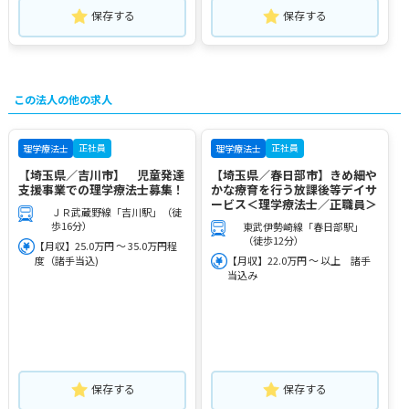
保存する
保存する
この法人の他の求人
正社員
正社員
理学療法士
理学療法士
【埼玉県／吉川市】 児童発達
【埼玉県／春日部市】きめ細や
支援事業での理学療法士募集！
かな療育を行う放課後等デイサ
ービス＜理学療法士／正職員＞
ＪＲ武蔵野線「吉川駅」（徒
歩16分）
東武伊勢崎線「春日部駅」
（徒歩12分）
【月収】25.0万円 ～ 35.0万円程
度（諸手当込)
【月収】22.0万円 ～ 以上 諸手
当込み
保存する
保存する