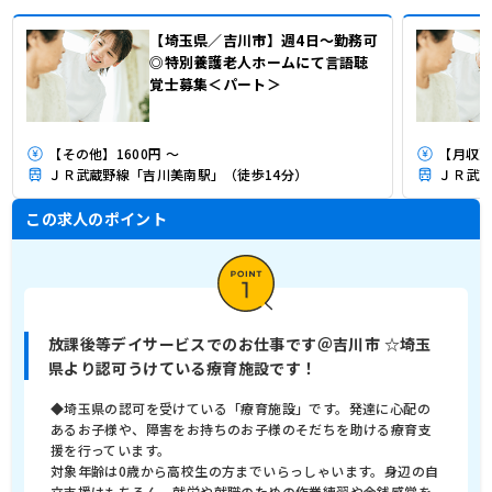
【埼玉県／吉川市】週4日～勤務可
◎特別養護老人ホームにて言語聴
覚士募集＜パート＞
【その他】1600円 ～
【月収】
ＪＲ武蔵野線「吉川美南駅」（徒歩14分）
ＪＲ武蔵
この求人のポイント
放課後等デイサービスでのお仕事です＠吉川市 ☆埼玉
県より認可うけている療育施設です！
◆埼玉県の認可を受けている「療育施設」です。発達に心配の
あるお子様や、障害をお持ちのお子様のそだちを助ける療育支
援を行っています。
対象年齢は0歳から高校生の方までいらっしゃいます。身辺の自
立支援はもちろん、就労や就職のための作業練習や金銭感覚を