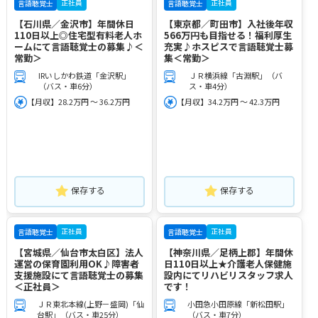
正社員
正社員
言語聴覚士
言語聴覚士
【石川県／金沢市】年間休日
【東京都／町田市】入社後年収
110日以上◎住宅型有料老人ホ
566万円も目指せる！福利厚生
ームにて言語聴覚士の募集♪＜
充実♪ホスピスで言語聴覚士募
常勤＞
集＜常勤＞
IRいしかわ鉄道「金沢駅」
ＪＲ横浜線「古淵駅」（バ
（バス・車6分）
ス・車4分）
【月収】28.2万円 ～ 36.2万円
【月収】34.2万円 ～ 42.3万円
保存する
保存する
正社員
正社員
言語聴覚士
言語聴覚士
【宮城県／仙台市太白区】法人
【神奈川県／足柄上郡】年間休
運営の保育園利用OK♪障害者
日110日以上★介護老人保健施
支援施設にて言語聴覚士の募集
設内にてリハビリスタッフ求人
＜正社員＞
です！
ＪＲ東北本線(上野－盛岡)「仙
小田急小田原線「新松田駅」
台駅」（バス・車25分）
（バス・車7分）