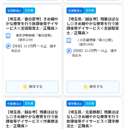
正社員
正社員
言語聴覚士
言語聴覚士
【埼玉県／春日部市】きめ細や
【埼玉県／越谷市】残業ほぼな
かな療育を行う放課後等デイサ
し◎きめ細やかな療育を行う放
ービス＜言語聴覚士／正職員＞
課後等デイサービス＜言語聴覚
士／正職員＞
東武伊勢崎線「春日部駅」
（徒歩12分）
ＪＲ武蔵野線「東川口駅」
（徒歩19分）
【月収】22.0万円 ～ 以上 諸手
当込み
【月収】22.0万円 ～ 以上 諸手
当込み
保存する
保存する
正社員
正社員
作業療法士
理学療法士
【埼玉県／越谷市】残業ほぼな
【埼玉県／北葛飾郡】残業ほぼ
し◎きめ細やかな療育を行う放
なし◎きめ細やかな療育を行う
課後等デイサービス＜作業療法
放課後等デイサービス＜理学療
士／正職員＞
法士／正職員＞