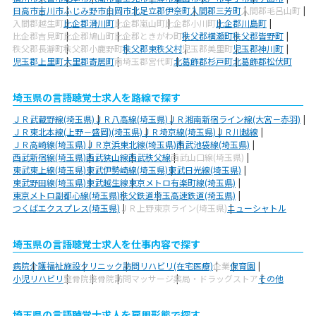
日高市
吉川市
ふじみ野市
白岡市
北足立郡伊奈町
入間郡三芳町
入間郡毛呂山町
入間郡越生町
比企郡滑川町
比企郡嵐山町
比企郡小川町
比企郡川島町
比企郡吉見町
比企郡鳩山町
比企郡ときがわ町
秩父郡横瀬町
秩父郡皆野町
秩父郡長瀞町
秩父郡小鹿野町
秩父郡東秩父村
児玉郡美里町
児玉郡神川町
児玉郡上里町
大里郡寄居町
南埼玉郡宮代町
北葛飾郡杉戸町
北葛飾郡松伏町
埼玉県の言語聴覚士求人を路線で探す
ＪＲ武蔵野線(埼玉県)
ＪＲ八高線(埼玉県)
ＪＲ湘南新宿ライン線(大宮－赤羽)
ＪＲ東北本線(上野－盛岡)(埼玉県)
ＪＲ埼京線(埼玉県)
ＪＲ川越線
ＪＲ高崎線(埼玉県)
ＪＲ京浜東北線(埼玉県)
西武池袋線(埼玉県)
西武新宿線(埼玉県)
西武狭山線
西武秩父線
西武山口線(埼玉県)
東武東上線(埼玉県)
東武伊勢崎線(埼玉県)
東武日光線(埼玉県)
東武野田線(埼玉県)
東武越生線
東京メトロ有楽町線(埼玉県)
東京メトロ副都心線(埼玉県)
秩父鉄道
埼玉高速鉄道(埼玉県)
つくばエクスプレス(埼玉県)
ＪＲ上野東京ライン(埼玉県)
ニューシャトル
埼玉県の言語聴覚士求人を仕事内容で探す
病院
介護福祉施設
クリニック
訪問リハビリ(在宅医療)
企業
保育園
小児リハビリ
整骨院
接骨院
訪問マッサージ
薬局・ドラッグストア
その他
埼玉県の言語聴覚士求人を雇用形態で探す