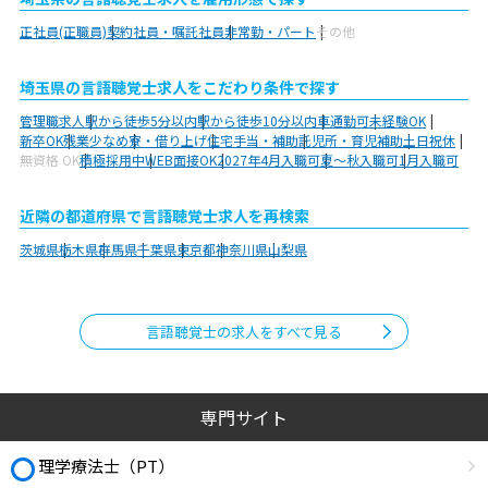
正社員(正職員)
契約社員・嘱託社員
非常勤・パート
その他
埼玉県の言語聴覚士求人をこだわり条件で探す
管理職求人
駅から徒歩5分以内
駅から徒歩10分以内
車通勤可
未経験OK
新卒OK
残業少なめ
寮・借り上げ
住宅手当・補助
託児所・育児補助
土日祝休
無資格 OK
積極採用中
WEB面接OK
2027年4月入職可
夏～秋入職可
1月入職可
近隣の都道府県で言語聴覚士求人を再検索
茨城県
栃木県
群馬県
千葉県
東京都
神奈川県
山梨県
言語聴覚士の求人をすべて見る
専門サイト
理学療法士（PT）