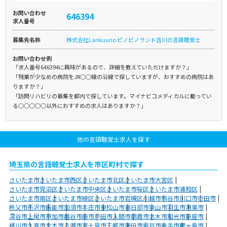
お問い合わせ
646394
求人番号
募集先名称
株式会社Lankuuno ピノピノランド吉川の言語聴覚士
お問い合わせ例
「求人番号646394に興味があるので、詳細を教えていただけますか？」
「残業が少なめの病院をJR○○線の沿線で探していますが、おすすめの病院はあ
りますか？」
「訪問リハビリの募集を都内で探しています。マイナビコメディカルに載ってい
る○○○○○以外におすすめの求人はありますか？」
他の言語聴覚士求人を探す
埼玉県の言語聴覚士求人を市区町村で探す
さいたま市
さいたま市西区
さいたま市北区
さいたま市大宮区
さいたま市見沼区
さいたま市中央区
さいたま市桜区
さいたま市浦和区
さいたま市南区
さいたま市緑区
さいたま市岩槻区
川越市
熊谷市
川口市
行田市
秩父市
所沢市
飯能市
加須市
本庄市
東松山市
春日部市
狭山市
羽生市
鴻巣市
深谷市
上尾市
草加市
越谷市
蕨市
戸田市
入間市
朝霞市
志木市
和光市
新座市
桶川市
久喜市
北本市
八潮市
富士見市
三郷市
蓮田市
坂戸市
幸手市
鶴ヶ島市