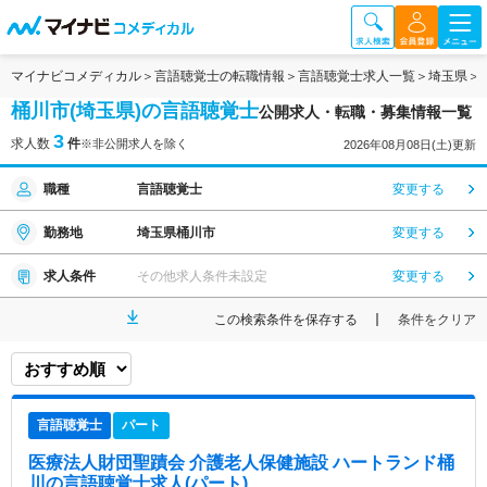
マイナビコメディカル
言語聴覚士の転職情報
言語聴覚士求人一覧
埼玉県
桶川市(埼玉県)の言語聴覚士
公開求人・転職・募集情報一覧
3
求人数
件
※非公開求人を除く
2026年08月08日(土)更新
職種
言語聴覚士
変更する
勤務地
埼玉県桶川市
変更する
求人条件
その他求人条件未設定
変更する
この検索条件を保存する
条件をクリア
言語聴覚士
パート
医療法人財団聖蹟会 介護老人保健施設 ハートランド桶
川
の言語聴覚士求人(パート)