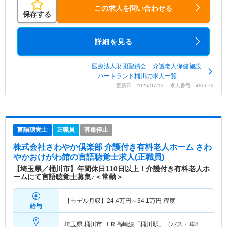
この求人を問い合わせる
保存する
詳細を見る
医療法人財団聖蹟会 介護老人保健施設
ハートランド桶川の求人一覧
更新日：2026/07/13 求人番号：480672
言語聴覚士
正職員
募集停止
株式会社さわやか倶楽部 介護付き有料老人ホーム さわ
やかおけがわ館
の言語聴覚士求人(正職員)
【埼玉県／桶川市】年間休日110日以上！介護付き有料老人ホ
ームにて言語聴覚士募集♪＜常勤＞
【モデル月収】
24.4
万円～
34.1
万円
程度
給与
埼玉県 桶川市
ＪＲ高崎線「桶川駅」（バス・車8