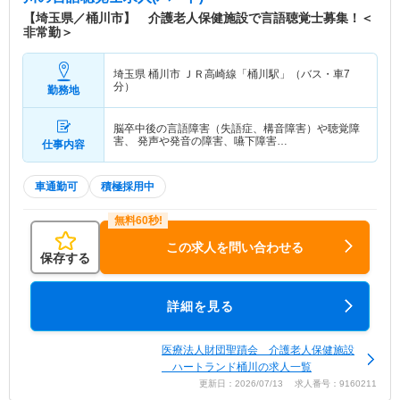
【埼玉県／桶川市】 介護老人保健施設で言語聴覚士募集！＜
非常勤＞
埼玉県 桶川市
ＪＲ高崎線「桶川駅」（バス・車7
分）
勤務地
脳卒中後の言語障害（失語症、構音障害）や聴覚障
害、 発声や発音の障害、嚥下障害…
仕事内容
車通勤可
積極採用中
この求人を問い合わせる
保存する
詳細を見る
医療法人財団聖蹟会 介護老人保健施設
ハートランド桶川の求人一覧
更新日：2026/07/13 求人番号：9160211