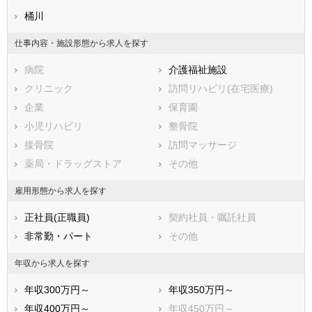
熊本県
川越市
桶川
大分県
熊谷市
宮崎県
鹿児島県
川口市
沖縄県
行田市
仕事内容・施設形態から求人を探す
秩父市
所沢市
病院
介護福祉施設
飯能市
加須市
クリニック
訪問リハビリ(在宅医療)
本庄市
東松山市
企業
保育園
春日部市
狭山市
小児リハビリ
整骨院
羽生市
鴻巣市
接骨院
訪問マッサージ
深谷市
上尾市
薬局・ドラッグストア
その他
草加市
越谷市
蕨市
戸田市
雇用形態から求人を探す
入間市
朝霞市
正社員(正職員)
契約社員・嘱託社員
志木市
和光市
非常勤・パート
その他
新座市
桶川市
久喜市
北本市
年収から求人を探す
八潮市
富士見市
年収300万円～
年収350万円～
三郷市
蓮田市
年収400万円～
年収450万円～