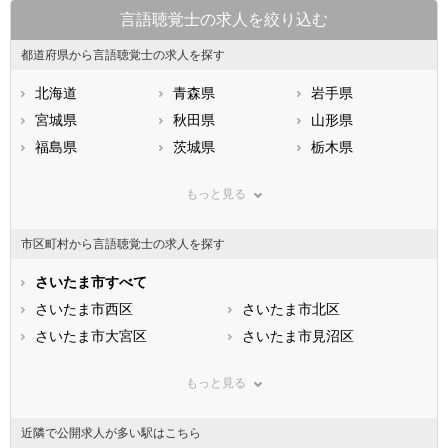
言語聴覚士の求人を絞り込む
都道府県から言語聴覚士の求人を探す
北海道
青森県
岩手県
宮城県
秋田県
山形県
福島県
茨城県
栃木県
群馬県
埼玉県
千葉県
もっと見る
東京都
神奈川県
新潟県
山梨県
長野県
富山県
市区町村から言語聴覚士の求人を探す
石川県
福井県
岐阜県
静岡県
さいたま市すべて
愛知県
三重県
滋賀県
さいたま市西区
京都府
さいたま市北区
大阪府
兵庫県
さいたま市大宮区
奈良県
さいたま市見沼区
和歌山県
鳥取県
さいたま市中央区
島根県
さいたま市桜区
岡山県
もっと見る
広島県
さいたま市浦和区
山口県
さいたま市南区
徳島県
香川県
さいたま市緑区
愛媛県
さいたま市岩槻区
高知県
近隣で公開求人が多い駅はこちら
福岡県
市部
佐賀県
長崎県