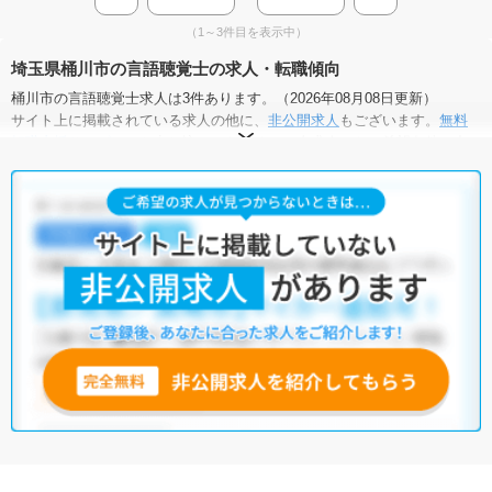
（1～3件目を表示中）
埼玉県桶川市の言語聴覚士の求人・転職傾向
桶川市の言語聴覚士求人は3件あります。（2026年08月08日更新）
サイト上に掲載されている求人の他に、
非公開求人
もございます。
無料
転職支援サービス
にお申し込みいただくと、全求人からご希望条件に合
う求人を提案させていただきます。
桶川市の言語聴覚士求人では以下のような条件が人気です。
・
積極採用中
・
残業少なめ
・
寮・借り上げ住宅あり
・
正社員(正職
員)
・
介護福祉施設
他の条件でも人気の求人がございますので、「こだわり条件」から検索
いただくか、お気軽にお問い合わせください。
全国の言語聴覚士求人
から検索いただくことも可能です。
無料転職支援サービス
にお申し込みいただくと、ご希望条件をヒアリン
グした上で求人をご提案いたします。
ご希望条件がまだ定まっていない方は
人気の希望条件をピックアップし
た求人特集
をぜひご活用ください。
転職支援の他、情報収集や募集状況の確認も、お気軽にご相談くださ