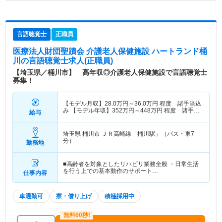
言語聴覚士
正職員
医療法人財団聖蹟会 介護老人保健施設 ハートランド桶
川
の言語聴覚士求人(正職員)
【埼玉県／桶川市】 高年収◎介護老人保健施設で言語聴覚士
募集！
【モデル月収】
28.0
万円～
36.0
万円
程度 諸手当込
み 【モデル年収】
352
万円～
448
万円
程度 諸手当
給与
込み
埼玉県 桶川市
ＪＲ高崎線「桶川駅」（バス・車7
分）
勤務地
■高齢者を対象としたリハビリ業務全般 ・日常生活
を行う上での基本動作のサポート…
仕事内容
車通勤可
寮・借り上げ
積極採用中