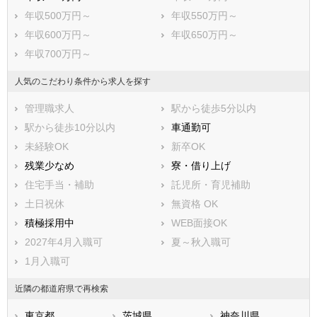
坂戸市
幸手市
年収500万円～
年収550万円～
鶴ヶ島市
日高市
年収600万円～
年収650万円～
吉川市
ふじみ野市
年収700万円～
白岡市
北足立郡伊奈町
入間郡三芳町
入間郡毛呂山町
人気のこだわり条件から求人を探す
入間郡越生町
比企郡滑川町
管理職求人
駅から徒歩5分以内
比企郡嵐山町
比企郡小川町
駅から徒歩10分以内
車通勤可
比企郡川島町
比企郡吉見町
未経験OK
新卒OK
比企郡鳩山町
比企郡ときがわ町
残業少なめ
寮・借り上げ
秩父郡横瀬町
秩父郡皆野町
住宅手当・補助
託児所・育児補助
秩父郡長瀞町
秩父郡小鹿野町
土日祝休
無資格 OK
秩父郡東秩父村
児玉郡美里町
積極採用中
WEB面接OK
児玉郡神川町
児玉郡上里町
2027年4月入職可
夏～秋入職可
大里郡寄居町
南埼玉郡宮代町
1月入職可
北葛飾郡杉戸町
北葛飾郡松伏町
近隣の都道府県で再検索
東京都
茨城県
神奈川県