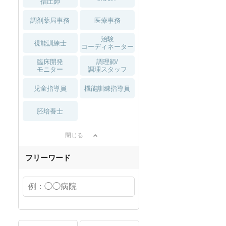
指圧師
調剤薬局事務
医療事務
治験
視能訓練士
コーディネーター
臨床開発
調理師/
モニター
調理スタッフ
児童指導員
機能訓練指導員
胚培養士
閉じる
フリーワード