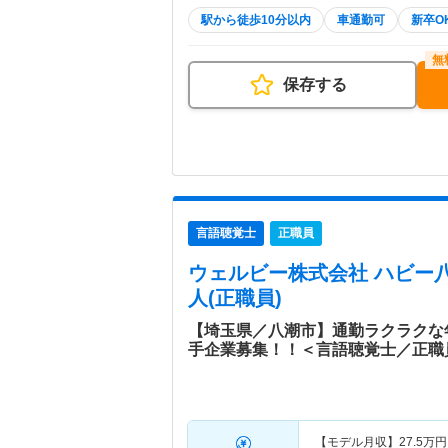
駅から徒歩10分以内
車通勤可
新卒O
保存する
言語聴覚士
正職員
ウェルビー株式会社 ハビー
人(正職員)
【埼玉県／八潮市】通勤ラクラクな
手企業募集！！＜言語聴覚士／正職
【モデル月収】
27.5
万円