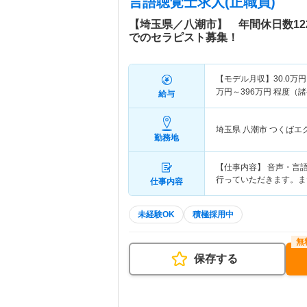
言語聴覚士求人(正職員)
【埼玉県／八潮市】 年間休日数1
でのセラピスト募集！
【モデル月収】
30.0
万円
万円～
396
万円
程度（諸
給与
埼玉県 八潮市
つくばエ
勤務地
【仕事内容】 音声・言
行っていただきます。ま
仕事内容
未経験OK
積極採用中
保存する