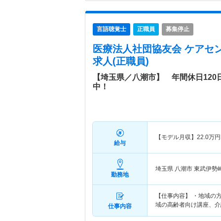
言語聴覚士
正職員
募集停止
医療法人社団協友会 ケアセ
求人(正職員)
【埼玉県／八潮市】 年間休日120
中！
【モデル月収】
22.0
万円
給与
埼玉県 八潮市
東武伊勢
勤務地
【仕事内容】 ・地域の
域の高齢者向け講座、介
仕事内容