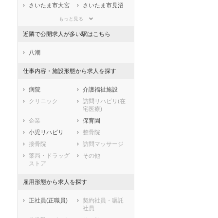
滋賀県
京都府
大阪府
さいたま市大宮
さいたま市見沼
区
区
兵庫県
奈良県
和歌山県
もっと見る
さいたま市中央
さいたま市桜区
鳥取県
島根県
岡山県
区
近隣で公開求人が多い駅はこちら
広島県
山口県
徳島県
さいたま市浦和
さいたま市南区
香川県
愛媛県
高知県
区
八潮
福岡県
佐賀県
長崎県
さいたま市緑区
さいたま市岩槻
仕事内容・施設形態から求人を探す
区
熊本県
大分県
宮崎県
市部
鹿児島県
沖縄県
病院
介護福祉施設
川越市
熊谷市
クリニック
訪問リハビリ(在
川口市
行田市
宅医療)
秩父市
所沢市
企業
保育園
飯能市
加須市
小児リハビリ
整骨院
本庄市
東松山市
接骨院
訪問マッサージ
春日部市
狭山市
薬局・ドラッグ
その他
ストア
羽生市
鴻巣市
深谷市
上尾市
雇用形態から求人を探す
草加市
越谷市
蕨市
戸田市
正社員(正職員)
契約社員・嘱託
社員
入間市
朝霞市