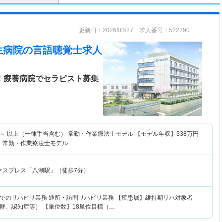
更新日：2026/03/27 求人番号：522290
生病院
の言語聴覚士求人
日！療養病院でセラピスト募集
～
以上（一律手当含む） 常勤・作業療法士モデル 【モデル年収】
338
万円
 常勤・作業療法士モデル
クスプレス「八潮駅」（徒歩7分）
でのリハビリ業務 通所・訪問リハビリ業務 【疾患層】維持期リハ対象者
群、認知症等） 【単位数】18単位目標（…