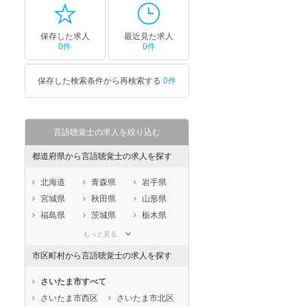
保存した求人
最近見た求人
0件
0件
保存した検索条件から再検索する
0件
言語聴覚士の求人を絞り込む
都道府県から言語聴覚士の求人を探す
北海道
青森県
岩手県
宮城県
秋田県
山形県
福島県
茨城県
栃木県
群馬県
埼玉県
千葉県
もっと見る
東京都
神奈川県
新潟県
市区町村から言語聴覚士の求人を探す
山梨県
長野県
富山県
石川県
福井県
岐阜県
さいたま市すべて
静岡県
愛知県
三重県
さいたま市西区
さいたま市北区