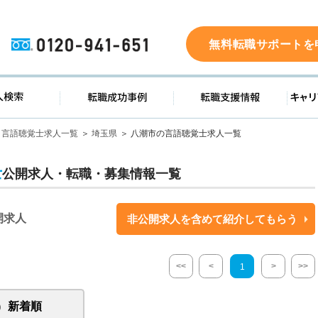
0120-941-651
無料転職サポートを
ド
求人検索
転職成功事例
転職支
言語聴覚士求人一覧
埼玉県
八潮市の言語聴覚士求人一覧
士
公開求人・転職・募集情報一覧
開求人
非公開求人を含めて紹介してもらう
<<
<
>
>>
1
新着順