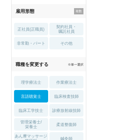
残業少なめ
寮・借り上げ
雇用形態
託児所・
住宅手当・補助
育児補助
契約社員・
正社員(正職員)
土日祝休
無資格 OK
嘱託社員
非常勤・パート
積極採用中
WEB面接OK
その他
2027年4月入職可
夏～秋入職可
職種を変更する
※単一選択
1月入職可
理学療法士
作業療法士
言語聴覚士
臨床検査技師
臨床工学技士
診療放射線技師
管理栄養士/
柔道整復師
栄養士
あん摩マッサージ
鍼灸師