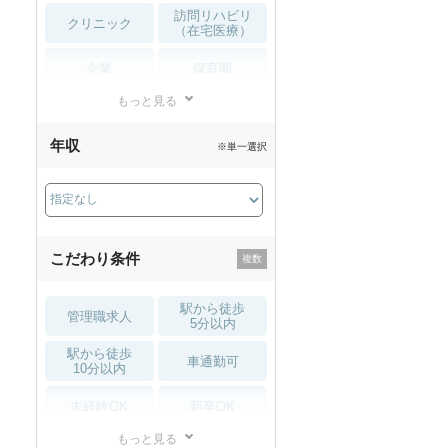
訪問リハビリ
クリニック
（在宅医療）
企業
保育園
もっと見る
小児リハビリ
整骨院
年収
※単一選択
接骨院
訪問マッサージ
薬局・
その他
ドラッグストア
こだわり条件
駅から徒歩
管理職求人
5分以内
駅から徒歩
車通勤可
10分以内
未経験OK
新卒OK
もっと見る