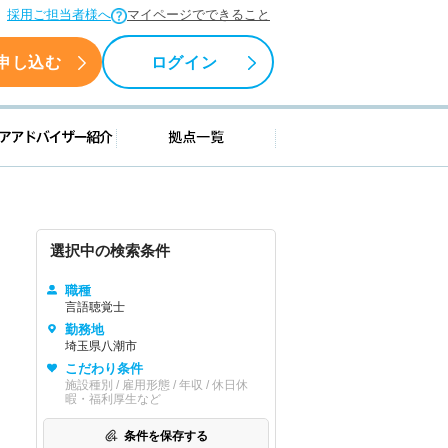
採用ご担当者様へ
マイページでできること
申し込む
ログイン
援情報
キャリアアドバイザー紹介
拠点一覧
選択中の検索条件
職種
言語聴覚士
勤務地
埼玉県八潮市
こだわり条件
施設種別 / 雇用形態 / 年収 / 休日休
暇・福利厚生など
条件を保存する