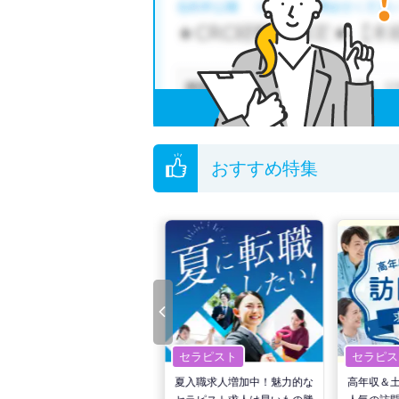
他の条件でも人気の求人がございますので、「
全国の言語聴覚士求人
から検索いただくことも
無料転職支援サービス
にお申し込みいただくと
ご希望条件がまだ定まっていない方は
人気の希
転職支援の他、情報収集や募集状況の確認も、
おすすめ特集
セラピスト
セラピスト
セラピス
転職で高収入を狙う！計画的
夏入職求人増加中！魅力的な
高年収＆