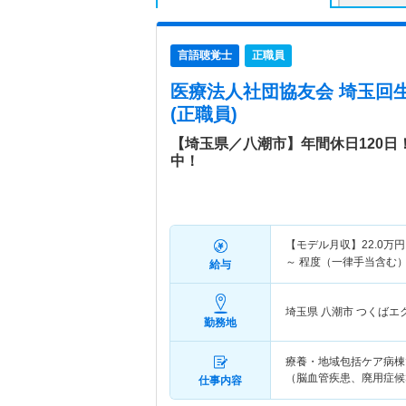
言語聴覚士
正職員
医療法人社団協友会 埼玉回
(正職員)
【埼玉県／八潮市】年間休日120
中！
【モデル月収】
22.0
万円
～
程度（一律手当含む）
給与
埼玉県 八潮市
つくばエ
勤務地
療養・地域包括ケア病棟
（脳血管疾患、廃用症候
仕事内容