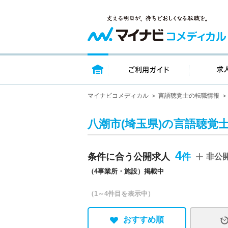
トップページ
ご利用ガイ
マイナビコメディカル
言語聴覚士の転職情報
八潮市(埼玉県)の言語聴覚
4
条件に合う公開求人
非公
（4事業所・施設）掲載中
（1～4件目を表示中）
おすすめ順