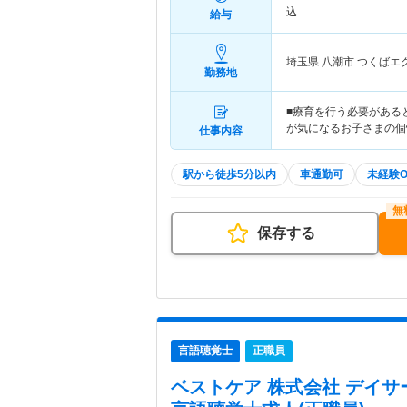
込
給与
埼玉県 八潮市
つくばエ
勤務地
■療育を行う必要がある
が気になるお子さまの個
仕事内容
駅から徒歩5分以内
車通勤可
未経験O
保存する
言語聴覚士
正職員
ベストケア 株式会社 デイ