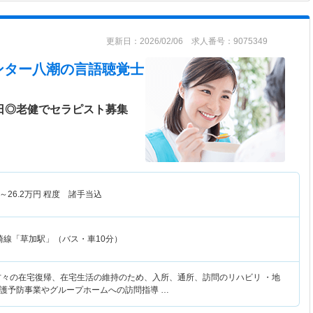
更新日：2026/02/06 求人番号：9075349
ンター八潮
の言語聴覚士
日◎老健でセラピスト募集
～
26.2
万円
程度 諸手当込
崎線「草加駅」（バス・車10分）
方々の在宅復帰、在宅生活の維持のため、入所、通所、訪問のリハビリ ・地
護予防事業やグループホームへの訪問指導 …