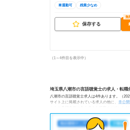
車通勤可
残業少なめ
保存する
（1～4件目を表示中）
埼玉県八潮市の言語聴覚士の求人・転職
八潮市の言語聴覚士求人は4件あります。（2026
サイト上に掲載されている求人の他に、
非公開
からご希望条件に合う求人を提案させていただ
八潮市の言語聴覚士求人では以下のような条件
・
積極採用中
・
新卒OK
・
残業少なめ
・