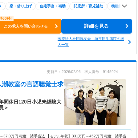
K
寮・借り上げ
住宅手当・補助
託児所・育児補助
積極採用中
詳細を見る
この求人を問い合わせる
医療法人社団協友会 埼玉回生病院の求
人一覧
更新日：2026/02/06 求人番号：9145924
八潮教室
の言語聴覚士求
年間休日120日小児未経験大
員＞
～
37.0
万円
程度 諸手当込 【モデル年収】
331
万円～
452
万円
程度 諸手当