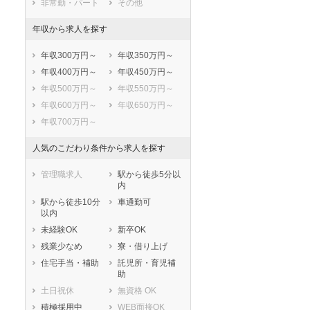
非常勤・パート
その他
志木市
和光市
新座市
桶川市
年収から求人を探す
久喜市
北本市
年収300万円～
年収350万円～
八潮市
富士見市
年収400万円～
年収450万円～
三郷市
蓮田市
年収500万円～
年収550万円～
坂戸市
幸手市
年収600万円～
年収650万円～
鶴ヶ島市
日高市
年収700万円～
吉川市
ふじみ野市
白岡市
北足立郡伊奈町
人気のこだわり条件から求人を探す
入間郡三芳町
入間郡毛呂山町
入間郡越生町
比企郡滑川町
管理職求人
駅から徒歩5分以
内
比企郡嵐山町
比企郡小川町
駅から徒歩10分
車通勤可
比企郡川島町
比企郡吉見町
以内
比企郡鳩山町
比企郡ときがわ
未経験OK
新卒OK
町
残業少なめ
寮・借り上げ
秩父郡横瀬町
秩父郡皆野町
住宅手当・補助
託児所・育児補
秩父郡長瀞町
秩父郡小鹿野町
助
セラピスト
セラピスト
秩父郡東秩父村
児玉郡美里町
土日祝休
無資格 OK
ートダ
世の中の需要の高まりととも
ワークライフバランス重視派
児玉郡神川町
児玉郡上里町
積極採用中
WEB面接OK