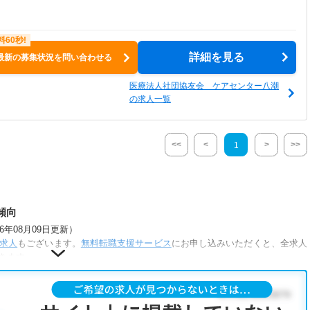
詳細を見る
最新の募集状況を問い合わせる
医療法人社団協友会 ケアセンター八潮
の求人一覧
<<
<
>
>>
1
傾向
年08月09日更新）
求人
もございます。
無料転職支援サービス
にお申し込みいただくと、全求人
きます。
が人気です。
正社員(正職員)
・
病院
・
介護福祉施設
・
小児リハビリ
・
保育園