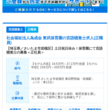
言語聴覚士
正職員
社会福祉法人為成会 東武保育園
の言語聴覚士求人(正職
員)
【埼玉県／さいたま市岩槻区】土日祝日休み！保育園にて言語
聴覚士の募集＜正社員＞
【モデル月収】
19.5
万円～
27.2
万円
程度 【モデル
年収】
234
万円～
326
万円
程度
給与
埼玉県 さいたま市岩槻区
東武野田線「岩槻駅」
（バス・車12分）
勤務地
・園児や通所児童に対する個別、集団支援を通し
て、安心して就学に繋がる的確なアド…
仕事内容
車通勤可
未経験OK
残業少なめ
土日祝休
積極採用中