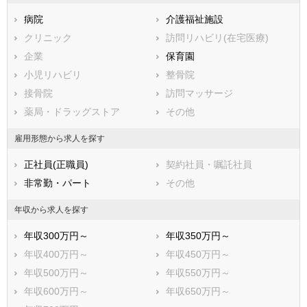
秩父市
所沢市
病院
介護福祉施設
飯能市
加須市
クリニック
訪問リハビリ(在宅医療)
本庄市
東松山市
企業
保育園
春日部市
狭山市
小児リハビリ
整骨院
羽生市
鴻巣市
接骨院
訪問マッサージ
深谷市
上尾市
薬局・ドラッグストア
その他
草加市
越谷市
蕨市
戸田市
雇用形態から求人を探す
入間市
朝霞市
正社員(正職員)
契約社員・嘱託社員
志木市
和光市
非常勤・パート
その他
新座市
桶川市
久喜市
北本市
年収から求人を探す
八潮市
富士見市
年収300万円～
年収350万円～
三郷市
蓮田市
年収400万円～
年収450万円～
坂戸市
幸手市
年収500万円～
年収550万円～
鶴ヶ島市
日高市
年収600万円～
年収650万円～
吉川市
ふじみ野市