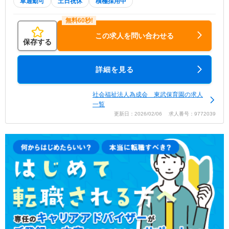
車通勤可
土日祝休
積極採用中
この求人を問い合わせる
保存する
詳細を見る
社会福祉法人為成会 東武保育園の求人
一覧
更新日：2026/02/06 求人番号：9772039