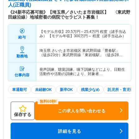
人(正職員)
《24新卒応募可能》【埼玉県／さいたま市岩槻区】 〈東武野
田線沿線〉地域密着の病院でセラピスト募集！
【モデル月収】
20.5
万円～
25.4
万円
程度（諸手当込
み） 【モデル年収】
300
万円～
程度（諸手当込み）
給与
埼玉県 さいたま市岩槻区
東武野田線「豊春駅」
（徒歩23分）東武野田線「東岩槻駅」（徒歩28
勤務地
分）
発声訓練、聴覚訓練、嚥下訓練などにより、日動生
活動作や活動の訓練により、対象者…
仕事内容
車通勤可
未経験OK
新卒OK
残業少なめ
託児所・育児補助
この求人を問い合わせる
保存する
詳細を見る