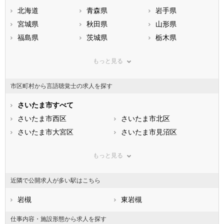
北海道
青森県
岩手県
宮城県
秋田県
山形県
福島県
茨城県
栃木県
群馬県
埼玉県
千葉県
もっと見る
東京都
神奈川県
新潟県
山梨県
長野県
富山県
市区町村から言語聴覚士の求人を探す
石川県
福井県
岐阜県
静岡県
さいたま市すべて
愛知県
三重県
滋賀県
さいたま市西区
京都府
さいたま市北区
大阪府
兵庫県
さいたま市大宮区
奈良県
さいたま市見沼区
和歌山県
鳥取県
さいたま市中央区
島根県
さいたま市桜区
岡山県
もっと見る
広島県
さいたま市浦和区
山口県
さいたま市南区
徳島県
香川県
さいたま市緑区
愛媛県
さいたま市岩槻区
高知県
近隣で公開求人が多い駅はこちら
福岡県
市部
佐賀県
長崎県
熊本県
川越市
岩槻
大分県
熊谷市
東岩槻
宮崎県
鹿児島県
川口市
沖縄県
行田市
仕事内容・施設形態から求人を探す