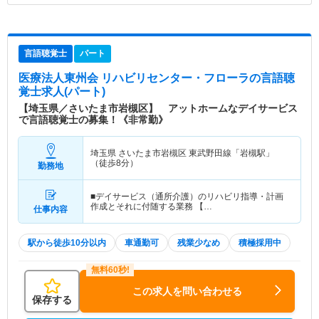
言語聴覚士
パート
医療法人東州会 リハビリセンター・フローラ
の言語聴
覚士求人(パート)
【埼玉県／さいたま市岩槻区】 アットホームなデイサービス
で言語聴覚士の募集！《非常勤》
埼玉県 さいたま市岩槻区
東武野田線「岩槻駅」
（徒歩8分）
勤務地
■デイサービス（通所介護）のリハビリ指導・計画
作成とそれに付随する業務 【…
仕事内容
駅から徒歩10分以内
車通勤可
残業少なめ
積極採用中
この求人を問い合わせる
保存する