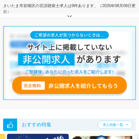
さいたま市岩槻区の言語聴覚士求人は9件あります。（2026年08月09日更
新）
サイト上に掲載されている求人の他に、
非公開求人
もございます。
無料
転職支援サービス
にお申し込みいただくと、全求人からご希望条件に合
う求人を提案させていただきます。
さいたま市岩槻区の言語聴覚士求人では以下のような条件が人気です。
・
土日祝休
・
積極採用中
・
新卒OK
・
正社員(正職員)
・
病院
・
介護福祉施設
・
保育園
他の条件でも人気の求人がございますので、「こだわり条件」から検索
いただくか、お気軽にお問い合わせください。
全国の言語聴覚士求人
から検索いただくことも可能です。
無料転職支援サービス
にお申し込みいただくと、ご希望条件をヒアリン
グした上で求人をご提案いたします。
ご希望条件がまだ定まっていない方は
人気の希望条件をピックアップし
た求人特集
をぜひご活用ください。
転職支援の他、情報収集や募集状況の確認も、お気軽にご相談くださ
い。
おすすめ特集
求人特集一覧