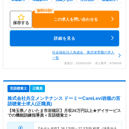
この求人を問い合わせる
保存する
詳細を見る
社会福祉法人為成会 東武保育園の求人
一覧
更新日：2026/02/06 求人番号：9766639
言語聴覚士
正職員
株式会社共立メンテナンス ドーミーCareLevi岩槻
の言
語聴覚士求人(正職員)
【埼玉県／さいたま市岩槻区】月収26万円以上★デイサービス
での機能訓練指導員＜言語聴覚士＞
【モデル月収】
26.1
万円～
27.3
万円
程度（諸手当込