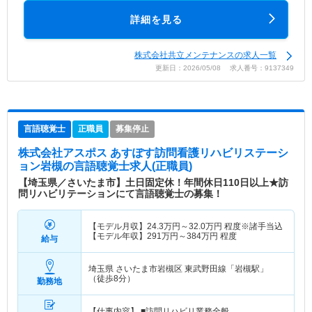
詳細を見る
株式会社共立メンテナンスの求人一覧
更新日：2026/05/08 求人番号：9137349
言語聴覚士
正職員
募集停止
株式会社アスポス あすぽす訪問看護リハビリステーシ
ョン岩槻
の言語聴覚士求人(正職員)
【埼玉県／さいたま市】土日固定休！年間休日110日以上★訪
問リハビリテーションにて言語聴覚士の募集！
【モデル月収】
24.3
万円～
32.0
万円
程度※諸手当込
【モデル年収】
291
万円～
384
万円
程度
給与
埼玉県 さいたま市岩槻区
東武野田線「岩槻駅」
（徒歩8分）
勤務地
【仕事内容】 ■訪問リハビリ業務全般