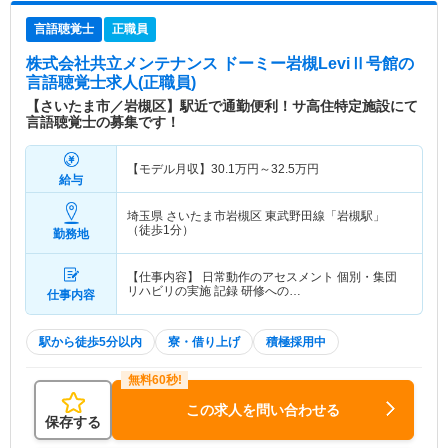
言語聴覚士
正職員
株式会社共立メンテナンス ドーミー岩槻LeviⅡ号館
の
言語聴覚士求人(正職員)
【さいたま市／岩槻区】駅近で通勤便利！サ高住特定施設にて
言語聴覚士の募集です！
【モデル月収】
30.1
万円～
32.5
万円
給与
埼玉県 さいたま市岩槻区
東武野田線「岩槻駅」
（徒歩1分）
勤務地
【仕事内容】 日常動作のアセスメント 個別・集団
リハビリの実施 記録 研修への…
仕事内容
駅から徒歩5分以内
寮・借り上げ
積極採用中
この求人を問い合わせる
保存する