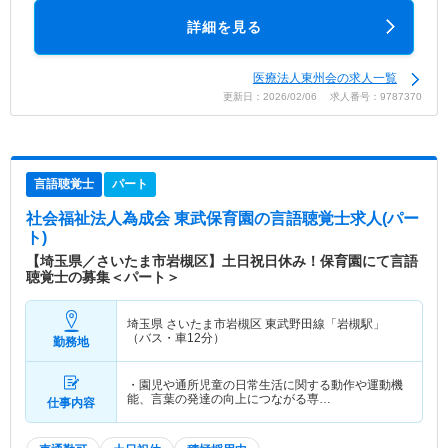
詳細を見る
医療法人東州会の求人一覧
更新日：2026/02/06 求人番号：9787370
言語聴覚士
パート
社会福祉法人為成会 東武保育園
の言語聴覚士求人(パー
ト)
【埼玉県／さいたま市岩槻区】土日祝日休み！保育園にて言語
聴覚士の募集＜パート＞
埼玉県 さいたま市岩槻区
東武野田線「岩槻駅」
（バス・車12分）
勤務地
・園児や通所児童の日常生活に関する動作や運動機
能、言葉の発達の向上につながる専…
仕事内容