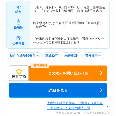
【モデル月収】
25.6
万円～
35.0
万円
程度（諸手当込
み） 【モデル年収】
350
万円～
程度（諸手当込み）
給与
埼玉県 さいたま市岩槻区
東武野田線「東岩槻駅」
（徒歩7分）
勤務地
【仕事内容】 ■介護老人保健施設、通所リハビリテ
ーションのご利用者様に対するリ…
仕事内容
駅から徒歩10分以内
車通勤可
未経験OK
積極採用中
この求人を問い合わせる
保存する
詳細を見る
医療法人社団明雄会 介護老人保健施設
エスポワール岩槻の求人一覧
更新日：2026/02/06 求人番号：10154077