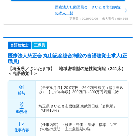
医療法人社団医凰会 さいたま岩槻病院
の求人一覧
更新日：2026/02/06 求人番号：654665
言語聴覚士
正職員
医療法人慈正会 丸山記念総合病院
の言語聴覚士求人(正
職員)
【埼玉県／さいたま市】 地域密着型の急性期病院（241床）
＜言語聴覚士＞
【モデル月収】
20.0
万円～
26.0
万円
程度（諸手当込
み） 【モデル年収】
300
万円～
390
万円
程度（諸手
給与
当込み）
埼玉県 さいたま市岩槻区
東武野田線「岩槻駅」
（徒歩10分）
勤務地
【仕事内容】 ・検査・評価 ・訓練、指導、助言、
その他の援助 ・主に急性期の脳…
仕事内容