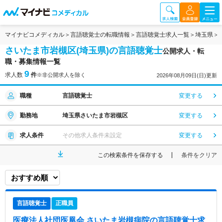
マイナビコメディカル
言語聴覚士の転職情報
言語聴覚士求人一覧
埼玉県
さいたま市岩槻区(埼玉県)の言語聴覚士
公開求人・転
職・募集情報一覧
9
求人数
件
※非公開求人を除く
2026年08月09日(日)更新
職種
言語聴覚士
変更する
勤務地
埼玉県さいたま市岩槻区
変更する
求人条件
その他求人条件未設定
変更する
この検索条件を保存する
条件をクリア
言語聴覚士
正職員
医療法人社団医凰会 さいたま岩槻病院
の言語聴覚士求