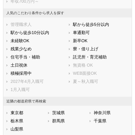
年収700万円～
白岡市
北足立郡伊奈町
入間郡三芳町
入間郡毛呂山町
人気のこだわり条件から求人を探す
入間郡越生町
比企郡滑川町
管理職求人
駅から徒歩5分以内
比企郡嵐山町
比企郡小川町
駅から徒歩10分以内
車通勤可
比企郡川島町
比企郡吉見町
未経験OK
新卒OK
比企郡鳩山町
比企郡ときがわ町
残業少なめ
寮・借り上げ
秩父郡横瀬町
秩父郡皆野町
住宅手当・補助
託児所・育児補助
秩父郡長瀞町
秩父郡小鹿野町
土日祝休
無資格 OK
秩父郡東秩父村
児玉郡美里町
積極採用中
WEB面接OK
児玉郡神川町
児玉郡上里町
2027年4月入職可
夏～秋入職可
大里郡寄居町
南埼玉郡宮代町
1月入職可
北葛飾郡杉戸町
北葛飾郡松伏町
近隣の都道府県で再検索
東京都
茨城県
神奈川県
栃木県
群馬県
千葉県
山梨県