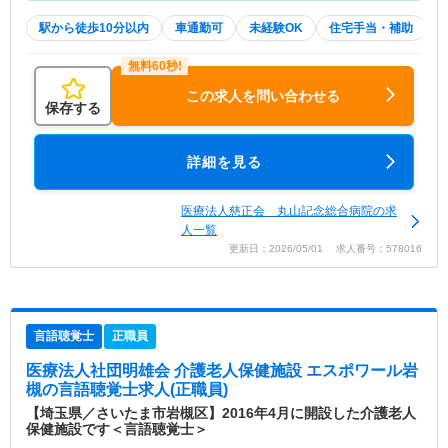
駅から徒歩10分以内
車通勤可
未経験OK
住宅手当・補助
この求人を問い合わせる
保存する
詳細を見る
医療法人慈正会 丸山記念総合病院の求
人一覧
更新日：2026/05/01 求人番号：578016
言語聴覚士
正職員
医療法人社団明雄会 介護老人保健施設 エスポワール岩
槻
の言語聴覚士求人(正職員)
【埼玉県／さいたま市岩槻区】2016年4月に開設した介護老人
保健施設です＜言語聴覚士＞