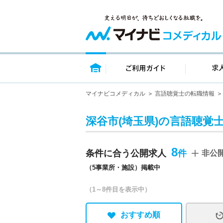
トップページ
ご利用ガイ
マイナビコメディカル
言語聴覚士の転職情報
深谷市(埼玉県)の言語聴覚
8
条件に合う公開求人
非公
（5事業所・施設）掲載中
（1～8件目を表示中）
おすすめ順