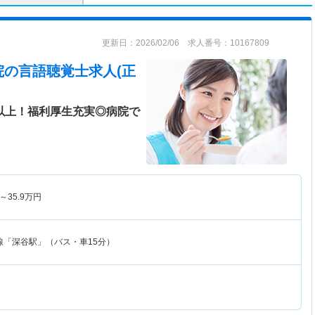
更新日：2026/02/06 求人番号：10167809
院
の言語聴覚士求人(正
日以上！福利厚生充実◎病院で
～
35.9
万円
線「深谷駅」（バス・車15分）