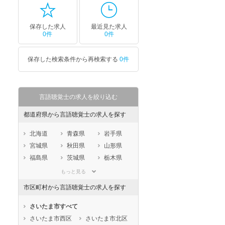
保存した求人
最近見た求人
0件
0件
保存した検索条件から再検索する
0件
言語聴覚士の求人を絞り込む
都道府県から言語聴覚士の求人を探す
北海道
青森県
岩手県
宮城県
秋田県
山形県
福島県
茨城県
栃木県
群馬県
埼玉県
千葉県
もっと見る
東京都
神奈川県
新潟県
市区町村から言語聴覚士の求人を探す
山梨県
長野県
富山県
石川県
福井県
岐阜県
さいたま市すべて
静岡県
愛知県
三重県
さいたま市西区
さいたま市北区