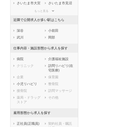
滋賀県
京都府
大阪府
さいたま市大宮
さいたま市見沼
区
区
兵庫県
奈良県
和歌山県
もっと見る
さいたま市中央
さいたま市桜区
鳥取県
島根県
岡山県
区
近隣で公開求人が多い駅はこちら
広島県
山口県
徳島県
さいたま市浦和
さいたま市南区
香川県
愛媛県
高知県
区
深谷
小前田
福岡県
佐賀県
長崎県
さいたま市緑区
さいたま市岩槻
武川
岡部
区
熊本県
大分県
宮崎県
仕事内容・施設形態から求人を探す
市部
鹿児島県
沖縄県
川越市
熊谷市
病院
介護福祉施設
川口市
行田市
クリニック
訪問リハビリ(在
秩父市
所沢市
宅医療)
飯能市
加須市
企業
保育園
本庄市
東松山市
小児リハビリ
整骨院
春日部市
狭山市
接骨院
訪問マッサージ
羽生市
鴻巣市
薬局・ドラッグ
その他
ストア
深谷市
上尾市
草加市
越谷市
雇用形態から求人を探す
蕨市
戸田市
入間市
朝霞市
正社員(正職員)
契約社員・嘱託