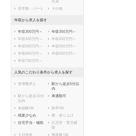
社員
志木市
和光市
非常勤・パート
その他
新座市
桶川市
久喜市
北本市
年収から求人を探す
八潮市
富士見市
年収300万円～
年収350万円～
三郷市
蓮田市
年収400万円～
年収450万円～
坂戸市
幸手市
年収500万円～
年収550万円～
鶴ヶ島市
日高市
年収600万円～
年収650万円～
吉川市
ふじみ野市
年収700万円～
白岡市
北足立郡伊奈町
入間郡三芳町
入間郡毛呂山町
人気のこだわり条件から求人を探す
入間郡越生町
比企郡滑川町
比企郡嵐山町
比企郡小川町
管理職求人
駅から徒歩5分以
内
比企郡川島町
比企郡吉見町
駅から徒歩10分
車通勤可
比企郡鳩山町
比企郡ときがわ
以内
町
未経験OK
新卒OK
秩父郡横瀬町
秩父郡皆野町
残業少なめ
寮・借り上げ
秩父郡長瀞町
秩父郡小鹿野町
住宅手当・補助
託児所・育児補
秩父郡東秩父村
児玉郡美里町
助
児玉郡神川町
児玉郡上里町
土日祝休
無資格 OK