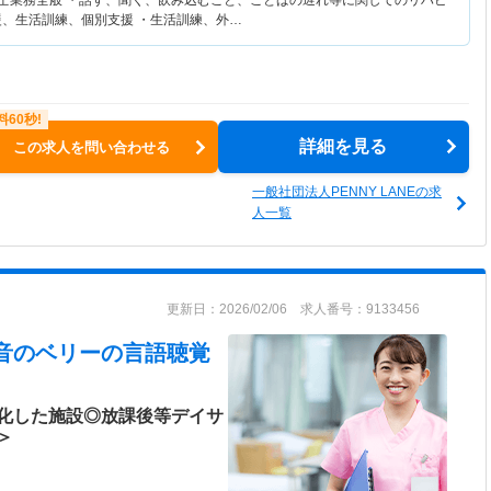
覚士業務全般 ・話す、聞く、飲み込むこと、ことばの遅れ等に関してのリハビ
援、生活訓練、個別支援 ・生活訓練、外…
詳細を見る
この求人を問い合わせる
一般社団法人PENNY LANEの求
人一覧
更新日：2026/02/06 求人番号：9133456
 音のベリー
の言語聴覚
化した施設◎放課後等デイサ
＞