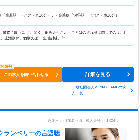
線「籠原駅」（バス・車10分）ＪＲ高崎線「深谷駅」（バス・車10分）
覚士業務全般 ・話す、聞く、飲み込むこと、ことばの遅れ等に関してのリハビ
援、生活訓練、個別支援 ・生活訓練、外…
詳細を見る
この求人を問い合わせる
一般社団法人PENNY LANEの求
人一覧
更新日：2026/02/06 求人番号：9133495
 クランベリー
の言語聴