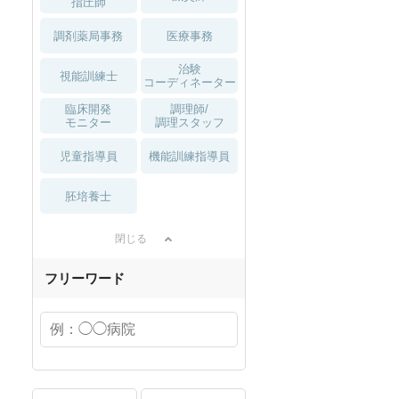
指圧師
調剤薬局事務
医療事務
治験
視能訓練士
コーディネーター
臨床開発
調理師/
モニター
調理スタッフ
児童指導員
機能訓練指導員
胚培養士
閉じる
フリーワード