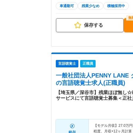
車通勤可
残業少なめ
積極採用中
保存する
言語聴覚士
正職員
一般社団法人PENNY LAN
の言語聴覚士求人(正職員)
【埼玉県／深谷市】残業ほぼ無し☆
サービスにて言語聴覚士募集＜正社
【モデル月収】
27.0
万円
程度、月収×12ヶ月計
給与