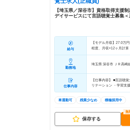
覚士求人(正職員)
【埼玉県／深谷市】資格取得支援制
デイサービスにて言語聴覚士募集＜
【モデル月収】
27.0
万円
程度、月収×12ヶ月計
給与
埼玉県 深谷市
ＪＲ高崎
勤務地
【仕事内容】 ■言語聴
リテーション ・学習支
仕事内容
車通勤可
残業少なめ
積極採用中
保存する