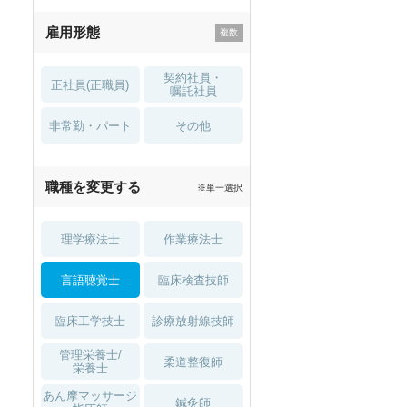
残業少なめ
寮・借り上げ
雇用形態
託児所・
住宅手当・補助
育児補助
契約社員・
正社員(正職員)
土日祝休
無資格 OK
嘱託社員
非常勤・パート
積極採用中
WEB面接OK
その他
2027年4月入職可
夏～秋入職可
職種を変更する
※単一選択
1月入職可
理学療法士
作業療法士
言語聴覚士
臨床検査技師
臨床工学技士
診療放射線技師
管理栄養士/
柔道整復師
栄養士
あん摩マッサージ
鍼灸師