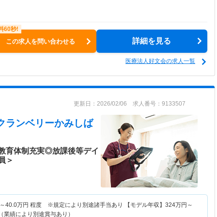
詳細を見る
この求人を問い合わせる
医療法人好文会の求人一覧
更新日：2026/02/06 求人番号：9133507
E クランベリーかみしば
教育体制充実◎放課後等デイ
員＞
～
40.0
万円
程度 ※規定により別途諸手当あり 【モデル年収】
324
万円～
算（業績により別途賞与あり）