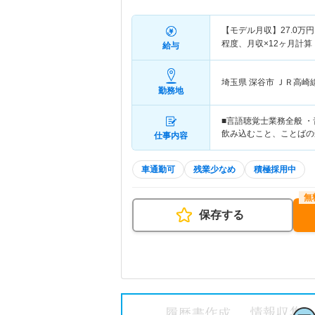
【モデル月収】
27.0
万円
程度、月収×12ヶ月計
給与
埼玉県 深谷市
ＪＲ高崎
勤務地
■言語聴覚士業務全般 
飲み込むこと、ことばの
仕事内容
車通勤可
残業少なめ
積極採用中
保存する