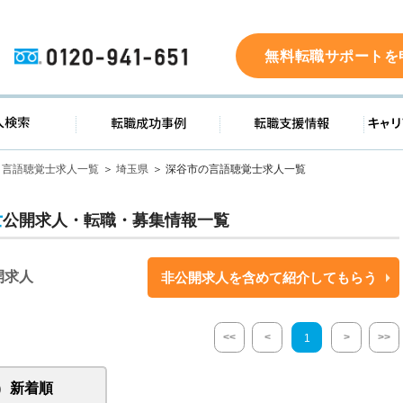
0120-941-651
無料転職サポートを
ド
求人検索
転職成功事例
転職支
言語聴覚士求人一覧
埼玉県
深谷市の言語聴覚士求人一覧
士
公開求人・転職・募集情報一覧
開求人
非公開求人を含めて紹介してもらう
<<
<
>
>>
1
新着順