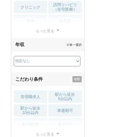
訪問リハビリ
クリニック
（在宅医療）
企業
保育園
もっと見る
小児リハビリ
整骨院
年収
※単一選択
接骨院
訪問マッサージ
薬局・
その他
ドラッグストア
こだわり条件
駅から徒歩
管理職求人
5分以内
駅から徒歩
車通勤可
10分以内
未経験OK
新卒OK
もっと見る