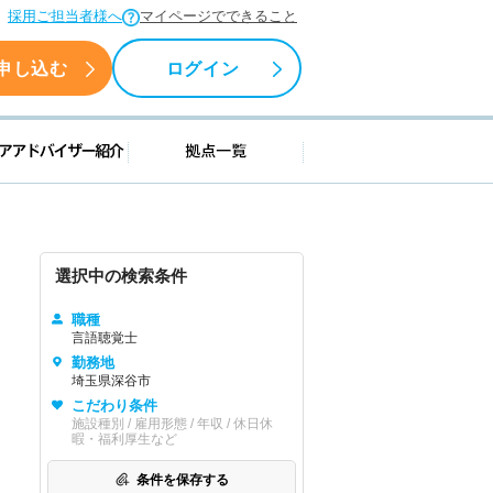
採用ご担当者様へ
マイページでできること
申し込む
ログイン
援情報
キャリアアドバイザー紹介
拠点一覧
選択中の検索条件
職種
言語聴覚士
勤務地
埼玉県深谷市
こだわり条件
施設種別 / 雇用形態 / 年収 / 休日休
暇・福利厚生など
条件を保存する