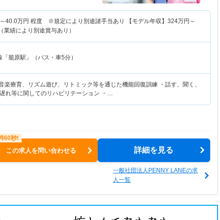
～
40.0
万円
程度 ※規定により別途諸手当あり 【モデル年収】
324
万円～
算（業績により別途賞与あり）
線「籠原駅」（バス・車5分）
・音楽療育、リズム遊び、リトミック等を通じた機能回復訓練 ・話す、聞く、
遅れ等に関してのリハビリテーション ・…
詳細を見る
この求人を問い合わせる
一般社団法人PENNY LANEの求
人一覧