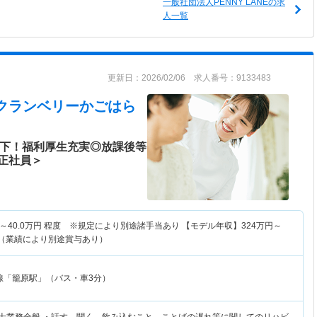
一般社団法人PENNY LANEの求
人一覧
更新日：2026/02/06 求人番号：9133483
E クランベリーかごはら
以下！福利厚生充実◎放課後等
正社員＞
～
40.0
万円
程度 ※規定により別途諸手当あり 【モデル年収】
324
万円～
算（業績により別途賞与あり）
線「籠原駅」（バス・車3分）