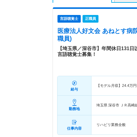
言語聴覚士
正職員
医療法人好文会 あねとす病
職員)
【埼玉県／深谷市】年間休日131
言語聴覚士募集！
【モデル月収】
24.4
万円
給与
埼玉県 深谷市
ＪＲ高崎
勤務地
リハビリ業務全般
仕事内容