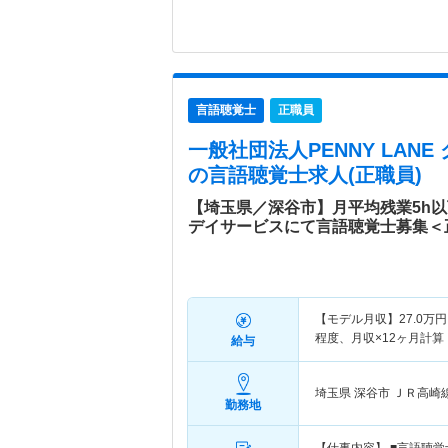
言語聴覚士
正職員
一般社団法人PENNY LAN
の言語聴覚士求人(正職員)
【埼玉県／深谷市】月平均残業5h
デイサービスにて言語聴覚士募集＜
【モデル月収】
27.0
万円
程度、月収×12ヶ月計
給与
埼玉県 深谷市
ＪＲ高崎
勤務地