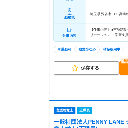
埼玉県 深谷市
ＪＲ高崎
勤務地
【仕事内容】 ■言語聴
リテーション ・学習支
仕事内容
車通勤可
残業少なめ
積極採用中
保存する
言語聴覚士
正職員
一般社団法人PENNY LANE