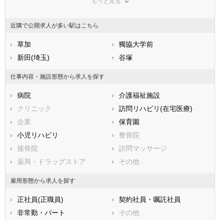
もっと見る
広島県
さいたま市浦和区
山口県
さいたま市南区
徳島県
香川県
さいたま市緑区
愛媛県
さいたま市岩槻区
高知県
近隣で公開求人が多い駅はこちら
福岡県
市部
佐賀県
長崎県
熊本県
川越市
草加
大分県
熊谷市
獨協大学前
宮崎県
鹿児島県
川口市
新田(埼玉)
沖縄県
行田市
谷塚
秩父市
所沢市
仕事内容・施設形態から求人を探す
飯能市
加須市
病院
介護福祉施設
本庄市
東松山市
クリニック
訪問リハビリ(在宅医療)
春日部市
狭山市
企業
保育園
羽生市
鴻巣市
小児リハビリ
整骨院
深谷市
上尾市
接骨院
訪問マッサージ
草加市
越谷市
薬局・ドラッグストア
その他
蕨市
戸田市
入間市
朝霞市
雇用形態から求人を探す
志木市
和光市
正社員(正職員)
契約社員・嘱託社員
新座市
桶川市
非常勤・パート
その他
久喜市
北本市