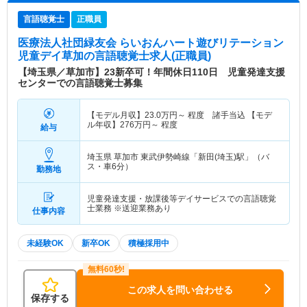
言語聴覚士
正職員
医療法人社団緑友会 らいおんハート遊びリテーション
児童デイ草加
の言語聴覚士求人(正職員)
【埼玉県／草加市】23新卒可！年間休日110日 児童発達支援
センターでの言語聴覚士募集
【モデル月収】
23.0
万円～
程度 諸手当込 【モデ
ル年収】
276
万円～
程度
給与
埼玉県 草加市
東武伊勢崎線「新田(埼玉)駅」（バ
ス・車6分）
勤務地
児童発達支援・放課後等デイサービスでの言語聴覚
士業務 ※送迎業務あり
仕事内容
未経験OK
新卒OK
積極採用中
この求人を問い合わせる
保存する