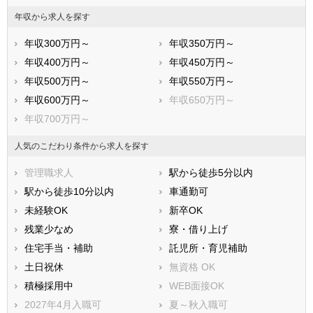
八潮市
富士見市
年収から求人を探す
三郷市
蓮田市
年収300万円～
年収350万円～
坂戸市
幸手市
年収400万円～
年収450万円～
鶴ヶ島市
日高市
年収500万円～
年収550万円～
吉川市
ふじみ野市
年収600万円～
年収650万円～
白岡市
北足立郡伊奈町
年収700万円～
入間郡三芳町
入間郡毛呂山町
入間郡越生町
比企郡滑川町
人気のこだわり条件から求人を探す
比企郡嵐山町
比企郡小川町
管理職求人
駅から徒歩5分以内
比企郡川島町
比企郡吉見町
駅から徒歩10分以内
車通勤可
比企郡鳩山町
比企郡ときがわ町
未経験OK
新卒OK
秩父郡横瀬町
秩父郡皆野町
残業少なめ
寮・借り上げ
秩父郡長瀞町
秩父郡小鹿野町
住宅手当・補助
託児所・育児補助
秩父郡東秩父村
児玉郡美里町
土日祝休
無資格 OK
児玉郡神川町
児玉郡上里町
積極採用中
WEB面接OK
大里郡寄居町
南埼玉郡宮代町
2027年4月入職可
夏～秋入職可