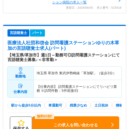
ション病院の求人一覧
更新日：2026/06/05 求人番号：515518
言語聴覚士
パート
医療法人社団和啓会 訪問看護ステーションゆりの木草
加
の言語聴覚士求人(パート)
【埼玉県/草加市】週1日～勤務可◎訪問看護ステーションにて
言語聴覚士募集♪＜非常勤＞
埼玉県 草加市
東武伊勢崎線「草加駅」（徒歩3分）
勤務地
【仕事内容】 訪問看護ステーションにてリハビリ業
務 ※訪問件数：5件前後/日
仕事内容
駅から徒歩5分以内
車通勤可
残業少なめ
土日祝休
積極採
この求人を問い合わせる
保存する