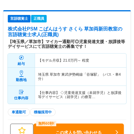
言語聴覚士
正職員
株式会社PSM こぱんはうす さくら 草加両新田教室
の
言語聴覚士求人(正職員)
【埼玉県／草加市】マイカー通勤可◎児童発達支援・放課後等
デイサービスにて言語聴覚士の募集です！
【モデル月収】
21.0
万円～
程度
給与
埼玉県 草加市
東武伊勢崎線「谷塚駅」（バス・車4
分）
勤務地
【仕事内容】 ◇児童発達支援（未就学児）と放課後
等デイサービス（就学児）の療育…
仕事内容
車通勤可
積極採用中
この求人を問い合わせる