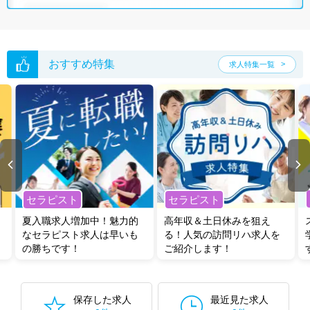
ご希望条件がまだ定まっていない方は
人気の希望条件をピックアップし
た求人特集
をぜひご活用ください。
転職支援の他、情報収集や募集状況の確認も、お気軽にご相談くださ
い。
おすすめ特集
求人特集一覧
セラピスト
セラピスト
夏入職求人増加中！魅力的
高年収＆土日休みを狙え
なセラピスト求人は早いも
る！人気の訪問リハ求人を
の勝ちです！
ご紹介します！
保存した求人
最近見た求人