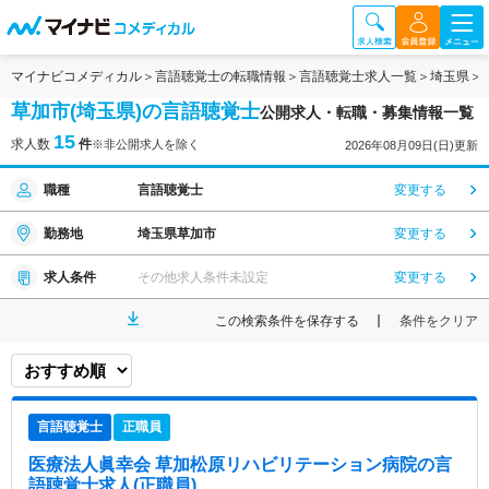
マイナビコメディカル
言語聴覚士の転職情報
言語聴覚士求人一覧
埼玉県
草加市(埼玉県)の言語聴覚士
公開求人・転職・募集情報一覧
15
求人数
件
※非公開求人を除く
2026年08月09日(日)更新
職種
言語聴覚士
変更する
勤務地
埼玉県草加市
変更する
求人条件
その他求人条件未設定
変更する
この検索条件を保存する
条件をクリア
言語聴覚士
正職員
医療法人眞幸会 草加松原リハビリテーション病院
の言
語聴覚士求人(正職員)