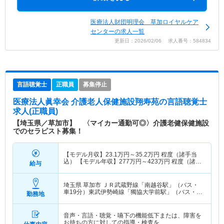
医療法人財団明理会 草加ロイヤルケア
センターの求人一覧
更新日：2026/02/06 求人番号：584834
言語聴覚士
正職員
募集停止
医療法人眞幸会 介護老人保健施設翔寿苑
の言語聴覚士
求人(正職員)
【埼玉県／草加市】 〈マイカー通勤可◎〉介護老健保健施設
でのセラピスト募集！
【モデル月収】
23.1
万円～
35.2
万円
程度（諸手当
込） 【モデル年収】
277
万円～
423
万円
程度（諸手
給与
当込）
埼玉県 草加市
ＪＲ武蔵野線「南越谷駅」（バス・
車19分）東武伊勢崎線「獨協大学前駅」（バス・車
勤務地
17分）
音声・言語・聴覚・嚥下の機能低下または、障害を
お持ちの方に対しての指導・検査を…