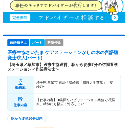
言語聴覚士
パート
募集停止
医療生協さいたま ケアステーションかしの木
の言語聴
覚士求人(パート)
【埼玉県／草加市】医療生協運営、駅から徒歩7分の訪問看護
ステーション＜作業療法士＞
埼玉県 草加市
東武伊勢崎線「獨協大学前駅」（徒
歩7分）
勤務地
【仕事内容】 ■訪問リハビリテーション業務 小児医
療、精神にも幅広く対応してい…
仕事内容
駅から徒歩10分以内