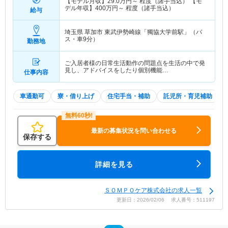
【モデル月収】
29.0
万円～
程度（諸手当込） 【モ
デル年収】
400
万円～
程度（諸手当込）
給与
埼玉県 草加市
東武伊勢崎線「獨協大学前駅」（バ
ス・車9分）
勤務地
ご入居者様の日常生活動作の問題点を生活の中で発
見し、アドバイスをしたり個別機能…
仕事内容
車通勤可
寮・借り上げ
住宅手当・補助
託児所・育児補助
最新の募集状況を問い合わせる
保存する
詳細を見る
ＳＯＭＰＯケア株式会社の求人一覧
更新日：2026/02/06 求人番号：511197