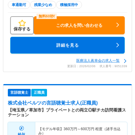
車通勤可
残業少なめ
積極採用中
この求人を問い合わせる
保存する
詳細を見る
医療法人眞幸会の求人一覧
更新日：2026/02/06 求人番号：9051339
言語聴覚士
正職員
株式会社ベルツ
の言語聴覚士求人(正職員)
【埼玉県／草加市】プライベートとの両立◎駅チカ訪問看護ス
テーション
【モデル年収】
360
万円～
600
万円
程度（諸手当込
み）
給与