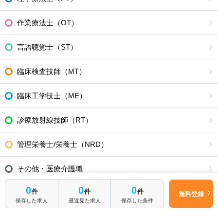
作業療法士（OT）
言語聴覚士（ST）
臨床検査技師（MT）
臨床工学技士（ME）
診療放射線技師（RT）
管理栄養士/栄養士（NRD）
その他・医療介護職
0
0
0
件
件
件
福祉・介護職
無料登録
保存した求人
最近見た求人
保存した条件
全ての利用者の皆さまへ