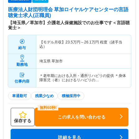
医療法人財団明理会 草加ロイヤルケアセンター
の言語
聴覚士求人(正職員)
【埼玉県／草加市】介護老人保健施設でのお仕事です＜言語聴
覚士＞
【モデル月収】
23.5
万円～
26.1
万円
程度（諸手当
込）
給与
埼玉県 草加市
勤務地
＊老年期における入所・通所リハビリの提供 ＊身体
障害児（者）におけるリハビリの…
仕事内容
車通勤可
残業少なめ
積極採用中
この求人を問い合わせる
保存する
詳細を見る