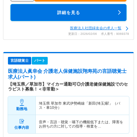
詳細を見る
医療法人社団緑友会の求人一覧
更新日：2026/02/06 求人番号：9069378
言語聴覚士
パート
医療法人眞幸会 介護老人保健施設翔寿苑
の言語聴覚士
求人(パート)
【埼玉県／草加市】マイカー通勤可◎介護老健保健施設でのセ
ラピスト募集！＜非常勤＞
埼玉県 草加市
東武伊勢崎線「新田(埼玉)駅」（バ
ス・車10分）
勤務地
音声・言語・聴覚・嚥下の機能低下または、障害を
お持ちの方に対しての指導・検査を…
仕事内容