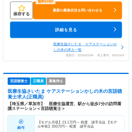
最新の募集状況を問い合わせる
保存する
詳細を見る
医療生協さいたま ケアステーションか
しの木の求人一覧
更新日：2026/05/08 求人番号：9002443
言語聴覚士
正職員
募集停止
医療生協さいたま ケアステーションかしの木
の言語聴
覚士求人(正職員)
【埼玉県／草加市】 医療生協運営、駅から徒歩7分の訪問看
護ステーション＜言語聴覚士＞
【モデル月収】
23.1
万円～
程度 諸手当込 【モデ
ル年収】
350
万円～
程度 諸手当込
給与