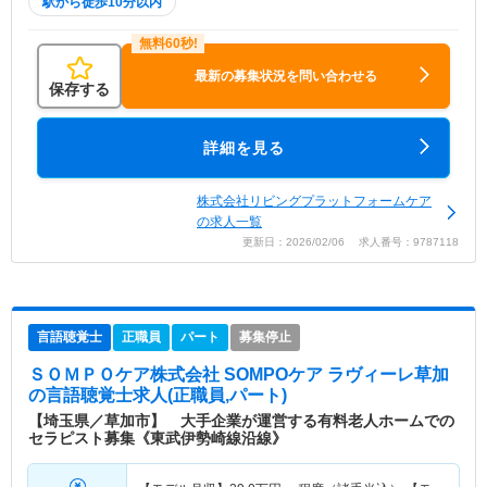
駅から徒歩10分以内
最新の募集状況を問い合わせる
保存する
詳細を見る
株式会社リビングプラットフォームケア
の求人一覧
更新日：2026/02/06 求人番号：9787118
言語聴覚士
正職員
パート
募集停止
ＳＯＭＰＯケア株式会社 SOMPOケア ラヴィーレ草加
の言語聴覚士求人(正職員,パート)
【埼玉県／草加市】 大手企業が運営する有料老人ホームでの
セラピスト募集《東武伊勢崎線沿線》