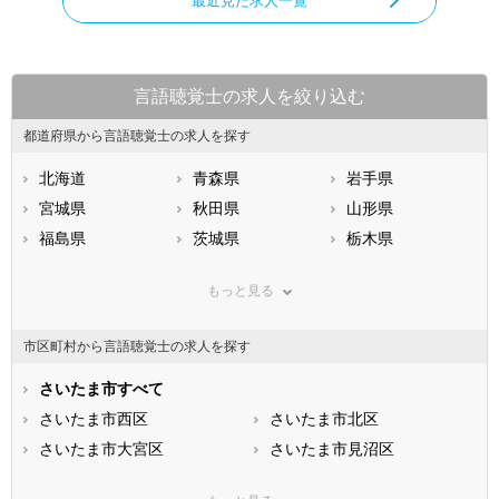
最近見た求人一覧
言語聴覚士の求人を絞り込む
都道府県から言語聴覚士の求人を探す
北海道
青森県
岩手県
宮城県
秋田県
山形県
福島県
茨城県
栃木県
群馬県
埼玉県
千葉県
もっと見る
東京都
神奈川県
新潟県
山梨県
長野県
富山県
市区町村から言語聴覚士の求人を探す
石川県
福井県
岐阜県
静岡県
さいたま市すべて
愛知県
三重県
滋賀県
さいたま市西区
京都府
さいたま市北区
大阪府
兵庫県
さいたま市大宮区
奈良県
さいたま市見沼区
和歌山県
鳥取県
さいたま市中央区
島根県
さいたま市桜区
岡山県