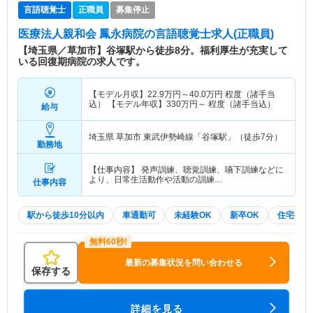
言語聴覚士
正職員
募集停止
医療法人親和会 鳳永病院
の言語聴覚士求人(正職員)
【埼玉県／草加市】谷塚駅から徒歩8分。福利厚生が充実して
いる回復期病院の求人です。
【モデル月収】
22.9
万円～
40.0
万円
程度（諸手当
込） 【モデル年収】
330
万円～
程度（諸手当込）
給与
埼玉県 草加市
東武伊勢崎線「谷塚駅」（徒歩7分）
勤務地
【仕事内容】 発声訓練、聴覚訓練、嚥下訓練などに
より、日常生活動作や活動の訓練…
仕事内容
駅から徒歩10分以内
車通勤可
未経験OK
新卒OK
住宅手当
最新の募集状況を問い合わせる
保存する
詳細を見る