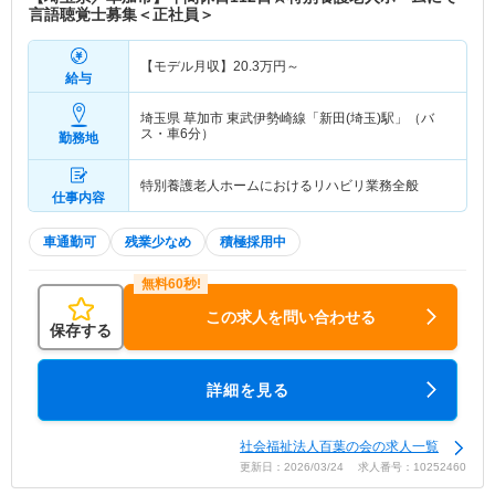
言語聴覚士募集＜正社員＞
【モデル月収】
20.3
万円～
給与
埼玉県 草加市
東武伊勢崎線「新田(埼玉)駅」（バ
ス・車6分）
勤務地
特別養護老人ホームにおけるリハビリ業務全般
仕事内容
車通勤可
残業少なめ
積極採用中
この求人を問い合わせる
保存する
詳細を見る
社会福祉法人百葉の会の求人一覧
更新日：2026/03/24 求人番号：10252460