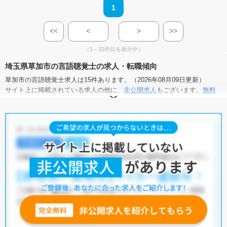
1
<<
<
>
>>
（1～15件目を表示中）
埼玉県草加市の言語聴覚士の求人・転職傾向
草加市の言語聴覚士求人は15件あります。（2026年08月09日更新）
サイト上に掲載されている求人の他に、
非公開求人
もございます。
無料
転職支援サービス
にお申し込みいただくと、全求人からご希望条件に合
う求人を提案させていただきます。
草加市の言語聴覚士求人では以下のような条件が人気です。
・
土日祝休
・
積極採用中
・
新卒OK
・
正社員(正職員)
・
病院
・
介護福祉施設
・
訪問リハビリ(在宅医療)
・
小児リハビリ
・
保育園
他の条件でも人気の求人がございますので、「こだわり条件」から検索
いただくか、お気軽にお問い合わせください。
全国の言語聴覚士求人
から検索いただくことも可能です。
無料転職支援サービス
にお申し込みいただくと、ご希望条件をヒアリン
グした上で求人をご提案いたします。