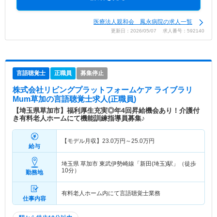
医療法人親和会 鳳永病院の求人一覧
更新日：2026/05/07 求人番号：592140
言語聴覚士
正職員
募集停止
株式会社リビングプラットフォームケア ライブラリ
Mum草加
の言語聴覚士求人(正職員)
【埼玉県草加市】福利厚生充実◎年4回昇給機会あり！介護付
き有料老人ホームにて機能訓練指導員募集♪
【モデル月収】
23.0
万円～
25.0
万円
給与
埼玉県 草加市
東武伊勢崎線「新田(埼玉)駅」（徒歩
10分）
勤務地
有料老人ホーム内にて言語聴覚士業務
仕事内容