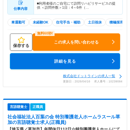
■利用者様のご自宅にて訪問リハビリサービスの提
供 ＜訪問件数＞1日：4～6件（…
仕事内容
車通勤可
未経験OK
住宅手当・補助
土日祝休
積極採用中
この求人を問い合わせる
保存する
詳細を見る
株式会社ドットラインの求人一覧
更新日：2026/04/16 求人番号：10239084
言語聴覚士
正職員
社会福祉法人百葉の会 特別養護老人ホームラスール草
加
の言語聴覚士求人(正職員)
【埼玉県／草加市】年間休日112日☆特別養護老人ホームにて