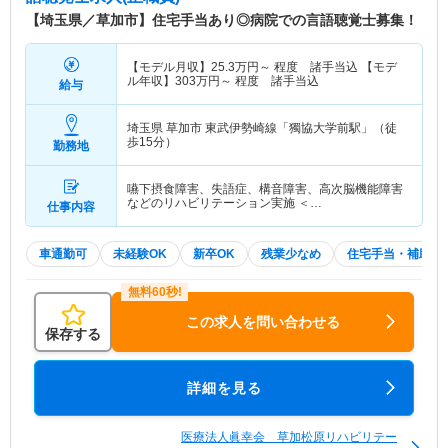
【埼玉県／草加市】住宅手当あり◎病院での言語聴覚士募集！
【モデル月収】
25.3
万円～
程度 諸手当込 【モデ
ル年収】
303
万円～
程度 諸手当込
給与
埼玉県 草加市
東武伊勢崎線「獨協大学前駅」（徒
歩15分）
勤務地
嚥下摂食障害、失語症、構音障害、高次脳機能障害
などのリハビリテーション実施 ＜…
仕事内容
車通勤可
未経験OK
新卒OK
残業少なめ
住宅手当・補助
この求人を問い合わせる
保存する
詳細を見る
医療法人眞幸会 草加松原リハビリテー