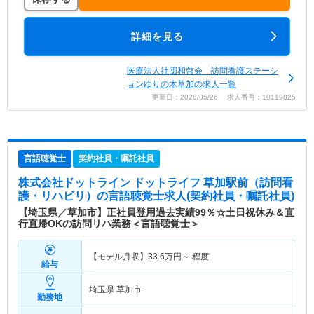
詳細を見る
医療法人社団和啓会 訪問看護ステーシ
ョンゆりの木草加の求人一覧
更新日：2026/05/26 求人番号：10119825
言語聴覚士
契約社員・嘱託社員
株式会社ドットライン ドットライフ 草加駅前（訪問看
護・リハビリ）
の言語聴覚士求人(契約社員・嘱託社員)
【埼玉県／草加市】正社員登用過去実績99％☆土日祝休み＆直
行直帰OKの訪問リハ業務＜言語聴覚士＞
【モデル月収】
33.6
万円～
程度
給与
埼玉県 草加市
勤務地