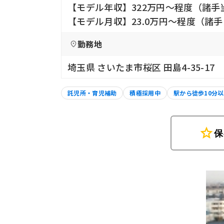
【モデル年収】322万円〜程度（諸手
【モデル月収】23.0万円〜程度（諸
勤務地
埼玉県 さいたま市桜区 田島4-35-17
託児所・育児補助
積極採用中
駅から徒歩10分
star
保