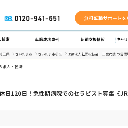
無料転職サポートを
0120-941-651
求人検索
転職成功事例
転職支援
埼玉県
さいたま市
さいたま市桜区
医療法人社団松弘会 三愛病院 の言語
 の求人・転職
休日120日！急性期病院でのセラピスト募集《J