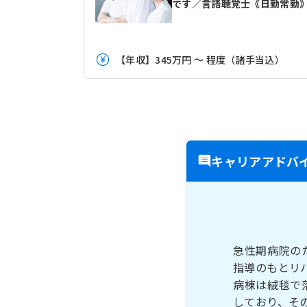
です／言語聴覚士《日勤常勤
【年収】345万円 ～ 程度（諸手当込）
キャリアアドバ
急性期病院の
指導のもとリ
病棟は絨毯で
しており、そ