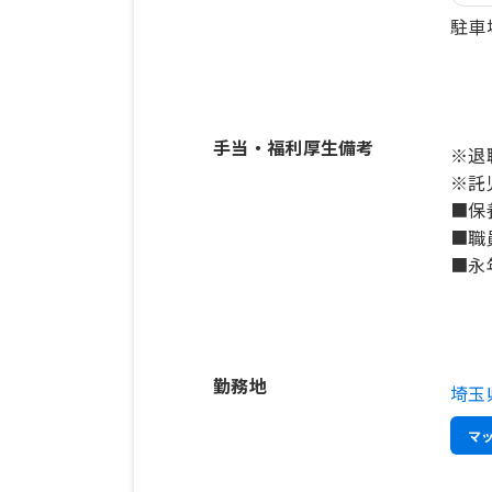
駐車
手当・福利厚生備考
※退
※託
■保
■職
■永
勤務地
埼玉
マ