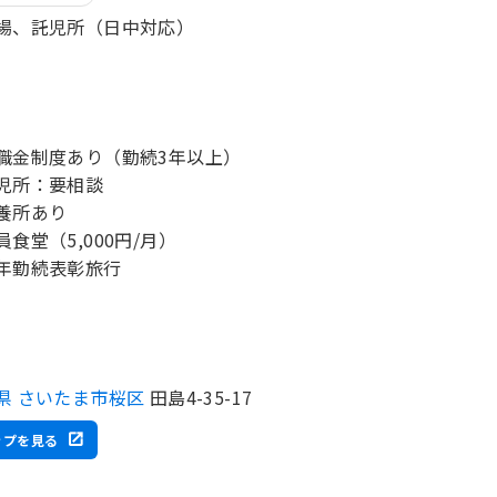
場、託児所（日中対応）
職金制度あり（勤続3年以上）
児所：要相談
養所あり
員食堂（5,000円/月）
年勤続表彰旅行
県 さいたま市桜区
田島4-35-17
ップを見る