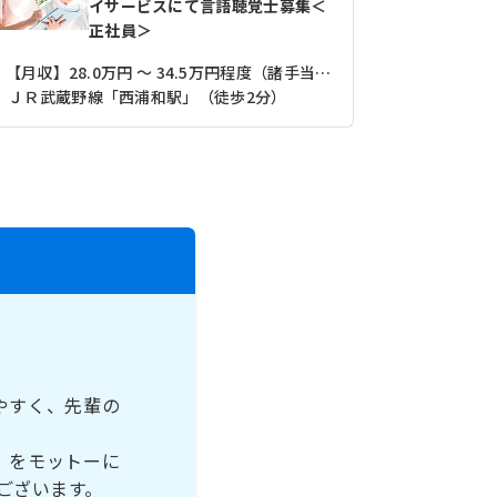
イサービスにて言語聴覚士募集＜
正社員＞
【月収】28.0万円 ～ 34.5万円程度（諸手当込み）
【月収】23
ＪＲ武蔵野線「西浦和駅」（徒歩2分）
ＪＲ武蔵野
やすく、先輩の
」をモットーに
ございます。