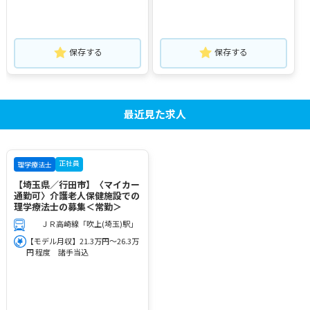
保存する
保存する
最近見た求人
正社員
理学療法士
【埼玉県／行田市】〈マイカー
通勤可〉介護老人保健施設での
理学療法士の募集＜常勤＞
ＪＲ高崎線「吹上(埼玉)駅」
【モデル月収】21.3万円～26.3万
円 程度 諸手当込