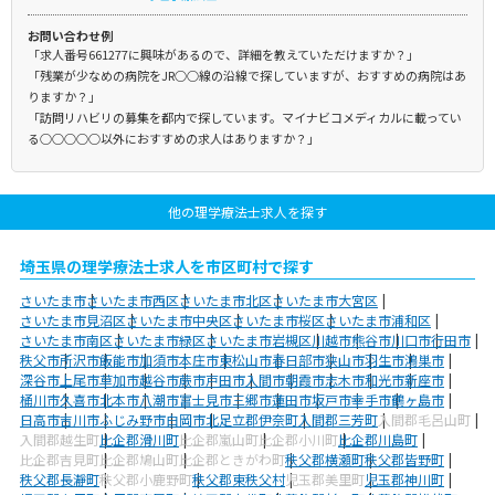
お問い合わせ例
「求人番号661277に興味があるので、詳細を教えていただけますか？」
「残業が少なめの病院をJR○○線の沿線で探していますが、おすすめの病院はあ
りますか？」
「訪問リハビリの募集を都内で探しています。マイナビコメディカルに載ってい
る○○○○○以外におすすめの求人はありますか？」
他の理学療法士求人を探す
埼玉県の理学療法士求人を市区町村で探す
さいたま市
さいたま市西区
さいたま市北区
さいたま市大宮区
さいたま市見沼区
さいたま市中央区
さいたま市桜区
さいたま市浦和区
さいたま市南区
さいたま市緑区
さいたま市岩槻区
川越市
熊谷市
川口市
行田市
秩父市
所沢市
飯能市
加須市
本庄市
東松山市
春日部市
狭山市
羽生市
鴻巣市
深谷市
上尾市
草加市
越谷市
蕨市
戸田市
入間市
朝霞市
志木市
和光市
新座市
桶川市
久喜市
北本市
八潮市
富士見市
三郷市
蓮田市
坂戸市
幸手市
鶴ヶ島市
日高市
吉川市
ふじみ野市
白岡市
北足立郡伊奈町
入間郡三芳町
入間郡毛呂山町
入間郡越生町
比企郡滑川町
比企郡嵐山町
比企郡小川町
比企郡川島町
比企郡吉見町
比企郡鳩山町
比企郡ときがわ町
秩父郡横瀬町
秩父郡皆野町
秩父郡長瀞町
秩父郡小鹿野町
秩父郡東秩父村
児玉郡美里町
児玉郡神川町