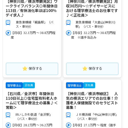
【神奈川県／横浜市鶴見区】ワ
【神奈川県／横浜市鶴見区】月
ークライフバランス◎年間休日
収30万円～☆デイサービスに
113日／有休消化率ほぼ100％
おける理学療法士のお仕事です
デイ求人♪
♪＜正社員＞
東急東横線「綱島駅」（バ
東急東横線「大倉山(神奈川)
ス・車9分）
駅」（バス・車9分）
【月収】32.3万円 ～ 38.8万円程
【月収】32.2万円 ～ 38.8万円程
度
度 ※諸手当込み
保存する
保存する
正社員
正社員
理学療法士
理学療法士
【石川県／金沢市】年間休日
【神奈川県／横浜市緑区】 人
110日以上◎住宅型有料老人ホ
気の横浜エリアでのお仕事！介
ームにて理学療法士の募集♪＜
護老人保健施設でのセラピスト
常勤＞
募集！
IRいしかわ鉄道「金沢駅」
ＪＲ横浜線「中山(神奈川)駅」
（バス・車6分）
（バス・車5分）
【月収】28.2万円 ～ 36.2万円
【月収】27.1万円 ～ 程度（諸手