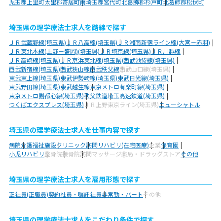
児玉郡上里町
大里郡寄居町
南埼玉郡宮代町
北葛飾郡杉戸町
北葛飾郡松伏町
埼玉県の理学療法士求人を路線で探す
ＪＲ武蔵野線(埼玉県)
ＪＲ八高線(埼玉県)
ＪＲ湘南新宿ライン線(大宮－赤羽)
ＪＲ東北本線(上野－盛岡)(埼玉県)
ＪＲ埼京線(埼玉県)
ＪＲ川越線
ＪＲ高崎線(埼玉県)
ＪＲ京浜東北線(埼玉県)
西武池袋線(埼玉県)
西武新宿線(埼玉県)
西武狭山線
西武秩父線
西武山口線(埼玉県)
東武東上線(埼玉県)
東武伊勢崎線(埼玉県)
東武日光線(埼玉県)
東武野田線(埼玉県)
東武越生線
東京メトロ有楽町線(埼玉県)
東京メトロ副都心線(埼玉県)
秩父鉄道
埼玉高速鉄道(埼玉県)
つくばエクスプレス(埼玉県)
ＪＲ上野東京ライン(埼玉県)
ニューシャトル
埼玉県の理学療法士求人を仕事内容で探す
病院
介護福祉施設
クリニック
訪問リハビリ(在宅医療)
企業
保育園
小児リハビリ
整骨院
接骨院
訪問マッサージ
薬局・ドラッグストア
その他
埼玉県の理学療法士求人を雇用形態で探す
正社員(正職員)
契約社員・嘱託社員
非常勤・パート
その他
埼玉県の理学療法士求人をこだわり条件で探す