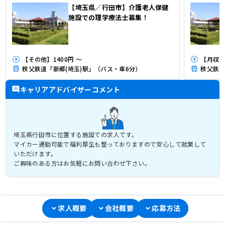
【埼玉県／行田市】介護老人保健
施設での理学療法士募集！
【その他】1400円 ～
【月収】
秩父鉄道「新郷(埼玉)駅」（バス・車6分）
秩父鉄道
キャリアアドバイザーコメント
埼玉県行田市に位置する施設での求人です。
マイカー通勤可能で福利厚生も整っておりますので安心して就業して
いただけます。
ご興味のある方はお気軽にお問い合わせ下さい。
求人概要
会社概要
応募方法