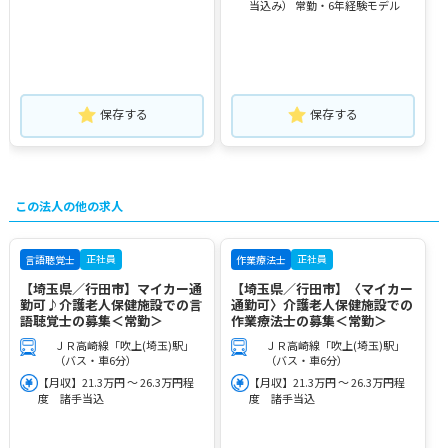
当込み） 常勤・6年経験モデル
保存する
保存する
この法人の他の求人
正社員
正社員
言語聴覚士
作業療法士
【埼玉県／行田市】マイカー通
【埼玉県／行田市】〈マイカー
勤可♪介護老人保健施設での言
通勤可〉介護老人保健施設での
語聴覚士の募集＜常勤＞
作業療法士の募集＜常勤＞
ＪＲ高崎線「吹上(埼玉)駅」
ＪＲ高崎線「吹上(埼玉)駅」
（バス・車6分）
（バス・車6分）
【月収】21.3万円 ～ 26.3万円程
【月収】21.3万円 ～ 26.3万円程
度 諸手当込
度 諸手当込