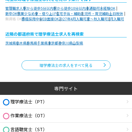
管理職求人
駅から徒歩5分以内
駅から徒歩10分以内
車通勤可
未経験OK
新卒OK
残業少なめ
寮・借り上げ
住宅手当・補助
託児所・育児補助
土日祝休
無資格 OK
積極採用中
WEB面接OK
2027年4月入職可
夏～秋入職可
1月入職可
近隣の都道府県で理学療法士求人を再検索
茨城県
栃木県
群馬県
千葉県
東京都
神奈川県
山梨県
理学療法士の求人をすべて見る
専門サイト
理学療法士（PT）
作業療法士（OT）
言語聴覚士（ST）