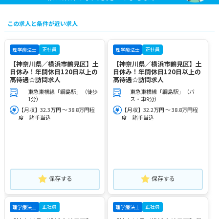
この求人と条件が近い求人
正社員
正社員
理学療法士
理学療法士
【神奈川県／横浜市鶴見区】土
【神奈川県／横浜市鶴見区】土
日休み！年間休日120日以上の
日休み！年間休日120日以上の
高待遇☆訪問求人
高待遇☆訪問求人
東急東横線「綱島駅」（徒歩
東急東横線「綱島駅」（バ
1分）
ス・車9分）
【月収】32.3万円 ～ 38.8万円程
【月収】32.2万円 ～ 38.8万円程
度 諸手当込
度 諸手当込
保存する
保存する
正社員
正社員
理学療法士
理学療法士