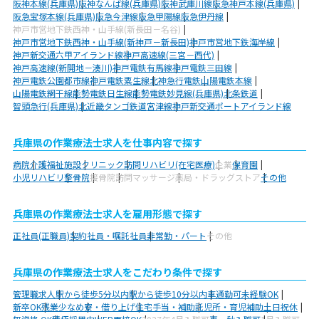
阪神本線(兵庫県)
阪神なんば線(兵庫県)
阪神武庫川線
阪急神戸本線(兵庫県)
阪急宝塚本線(兵庫県)
阪急今津線
阪急甲陽線
阪急伊丹線
神戸市営地下鉄西神・山手線(新長田－名谷)
神戸市営地下鉄西神・山手線(新神戸－新長田)
神戸市営地下鉄海岸線
神戸新交通六甲アイランド線
神戸高速線(三宮－西代)
神戸高速線(新開地－湊川)
神戸電鉄有馬線
神戸電鉄三田線
神戸電鉄公園都市線
神戸電鉄粟生線
北神急行電鉄
山陽電鉄本線
山陽電鉄網干線
能勢電鉄日生線
能勢電鉄妙見線(兵庫県)
北条鉄道
智頭急行(兵庫県)
北近畿タンゴ鉄道宮津線
神戸新交通ポートアイランド線
兵庫県の作業療法士求人を仕事内容で探す
病院
介護福祉施設
クリニック
訪問リハビリ(在宅医療)
企業
保育園
小児リハビリ
整骨院
接骨院
訪問マッサージ
薬局・ドラッグストア
その他
兵庫県の作業療法士求人を雇用形態で探す
正社員(正職員)
契約社員・嘱託社員
非常勤・パート
その他
兵庫県の作業療法士求人をこだわり条件で探す
管理職求人
駅から徒歩5分以内
駅から徒歩10分以内
車通勤可
未経験OK
新卒OK
残業少なめ
寮・借り上げ
住宅手当・補助
託児所・育児補助
土日祝休