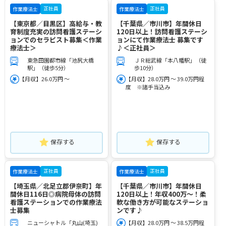
正社員
正社員
作業療法士
作業療法士
【東京都／目黒区】高給与・教
【千葉県／市川市】年間休日
育制度充実の訪問看護ステーシ
120日以上！訪問看護ステーシ
ョンでのセラピスト募集＜作業
ョンにて作業療法士 募集です
療法士＞
♪＜正社員＞
東急田園都市線「池尻大橋
ＪＲ総武線「本八幡駅」（徒
駅」（徒歩5分）
歩10分）
【月収】26.0万円 ～
【月収】28.0万円 ～ 39.0万円程
度 ※諸手当込み
保存する
保存する
正社員
正社員
作業療法士
作業療法士
【埼玉県／北足立郡伊奈町】年
【千葉県／市川市】年間休日
間休日116日◎病院母体の訪問
120日以上！年収400万～！柔
看護ステーションでの作業療法
軟な働き方が可能なステーショ
士募集
ンです♪
ニューシャトル「丸山(埼玉)
【月収】28.0万円 ～ 38.5万円程