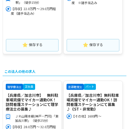
駅」（徒歩15分）
度 ※諸手当込み
【月収】22.0万円 ～ 29.0万円程
度（諸手当込み）
保存する
保存する
この法人の他の求人
正社員
パート
理学療法士
言語聴覚士
【兵庫県／加古川市】 無料駐
【兵庫県／加古川市】無料駐車
車場完備でマイカー通勤OK！
場完備でマイカー通勤OK！訪
訪問看護ステーションにて理学
問看護ステーションにて募集
療法士の募集♪
♪《ST・非常勤》
ＪＲ山陽本線(神戸－門司)「東
【その他】1600円 ～
加古川駅」（徒歩25分）
【月収】28.0万円 ～ 32.0万円程