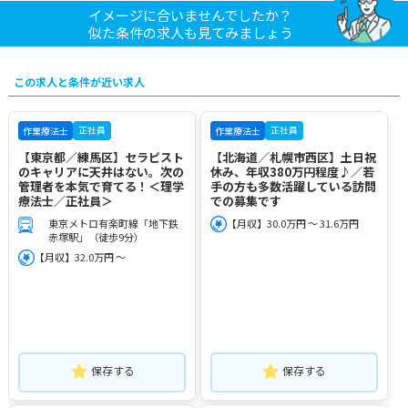
イメージに合いませんでしたか？
似た条件の求人も見てみましょう
この求人と条件が近い求人
正社員
正社員
作業療法士
作業療法士
【東京都／練馬区】セラピスト
【北海道／札幌市西区】土日祝
のキャリアに天井はない。次の
休み、年収380万円程度♪／若
管理者を本気で育てる！＜理学
手の方も多数活躍している訪問
療法士／正社員＞
での募集です
東京メトロ有楽町線「地下鉄
【月収】30.0万円 ～ 31.6万円
赤塚駅」（徒歩9分）
【月収】32.0万円 ～
保存する
保存する