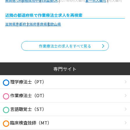
無資格 OK
積極採用中
WEB面接OK
2027年4月入職可
夏～秋入職可
1月入職可
近隣の都道府県で作業療法士求人を再検索
滋賀県
京都府
大阪府
奈良県
和歌山県
作業療法士の求人をすべて見る
専門サイト
理学療法士（PT）
作業療法士（OT）
言語聴覚士（ST）
臨床検査技師（MT）