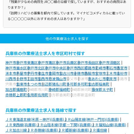
「残業が少なめの病院をJR○○線の沿線で探していますが、おすすめの病院はあ
りますか？」
「訪問リハビリの募集を都内で探しています。マイナビコメディカルに載ってい
る○○○○○以外におすすめの求人はありますか？」
他の作業療法士求人を探す
兵庫県の作業療法士求人を市区町村で探す
神戸市
神戸市東灘区
神戸市灘区
神戸市兵庫区
神戸市長田区
神戸市須磨区
神戸市垂水区
神戸市北区
神戸市中央区
神戸市西区
姫路市
尼崎市
明石市
西宮市
洲本市
芦屋市
伊丹市
相生市
豊岡市
加古川市
赤穂市
西脇市
宝塚市
三木市
高砂市
川西市
小野市
三田市
加西市
丹波篠山市
養父市
丹波市
南あわじ市
朝来市
淡路市
宍粟市
加東市
たつの市
川辺郡猪名川町
多可郡多可町
加古郡稲美町
加古郡播磨町
神崎郡市川町
神崎郡福崎町
神崎郡神河町
揖保郡太子町
赤穂郡上郡町
佐用郡佐用町
美方郡香美町
美方郡新温泉町
兵庫県の作業療法士求人を路線で探す
ＪＲ東海道本線(米原－神戸)(兵庫県)
ＪＲ山陽本線(神戸－門司)(兵庫県)
ＪＲ東西線(兵庫県)
ＪＲ山陰本線(京都－下関)(兵庫県)
ＪＲ福知山線(兵庫県)
ＪＲ加古川線
ＪＲ赤穂線(兵庫県)
ＪＲ姫新線(兵庫県)
ＪＲ播但線