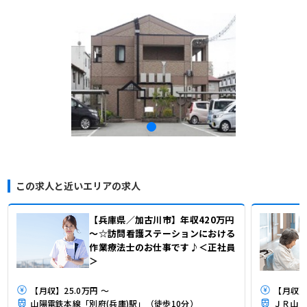
この求人と近いエリアの求人
【兵庫県／加古川市】年収420万円
～☆訪問看護ステーションにおける
作業療法士のお仕事です♪＜正社員
＞
【月収】25.0万円 ～
【月収】2
山陽電鉄本線「別府(兵庫)駅」（徒歩10分）