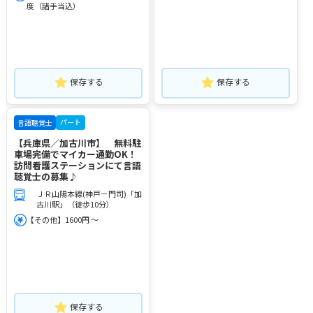
度（諸手当込）
保存する
保存する
パート
言語聴覚士
【兵庫県／加古川市】 無料駐
車場完備でマイカー通勤OK！
訪問看護ステーションにて言語
聴覚士の募集♪
ＪＲ山陽本線(神戸－門司)「加
古川駅」（徒歩10分）
【その他】1600円 ～
保存する