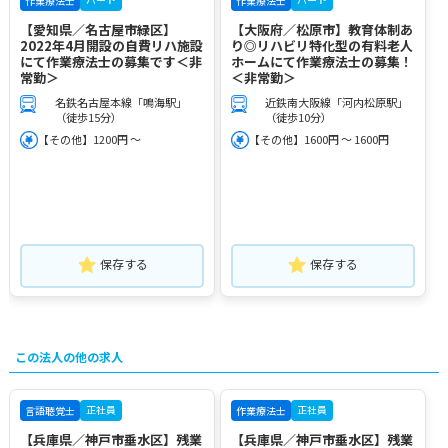
作業療法士
作業療法士
【愛知県／名古屋市緑区】
【大阪府／松原市】教育体制あ
2022年4月開設の自費リハ施設
り◎リハビリ特化型の有料老人
にて作業療法士の募集です＜非
ホームにて作業療法士の募集！
常勤＞
＜非常勤＞
名鉄名古屋本線「鳴海駅」
近鉄南大阪線「河内松原駅」
（徒歩15分）
（徒歩10分）
【その他】1200円 ～
【その他】1600円 ～ 1600円
保存する
保存する
この法人の他の求人
正社員
正社員
言語聴覚士
作業療法士
【兵庫県／神戸市垂水区】残業
【兵庫県／神戸市垂水区】残業