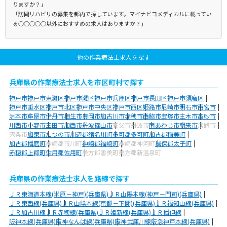
りますか？」
「訪問リハビリの募集を都内で探しています。マイナビコメディカルに載ってい
る○○○○○以外におすすめの求人はありますか？」
他の作業療法士求人を探す
兵庫県の作業療法士求人を市区町村で探す
神戸市
神戸市東灘区
神戸市灘区
神戸市兵庫区
神戸市長田区
神戸市須磨区
神戸市垂水区
神戸市北区
神戸市中央区
神戸市西区
姫路市
尼崎市
明石市
西宮市
洲本市
芦屋市
伊丹市
相生市
豊岡市
加古川市
赤穂市
西脇市
宝塚市
三木市
高砂市
川西市
小野市
三田市
加西市
丹波篠山市
養父市
丹波市
南あわじ市
朝来市
淡路市
宍粟市
加東市
たつの市
川辺郡猪名川町
多可郡多可町
加古郡稲美町
加古郡播磨町
神崎郡市川町
神崎郡福崎町
神崎郡神河町
揖保郡太子町
赤穂郡上郡町
佐用郡佐用町
美方郡香美町
美方郡新温泉町
兵庫県の作業療法士求人を路線で探す
ＪＲ東海道本線(米原－神戸)(兵庫県)
ＪＲ山陽本線(神戸－門司)(兵庫県)
ＪＲ東西線(兵庫県)
ＪＲ山陰本線(京都－下関)(兵庫県)
ＪＲ福知山線(兵庫県)
ＪＲ加古川線
ＪＲ赤穂線(兵庫県)
ＪＲ姫新線(兵庫県)
ＪＲ播但線
阪神本線(兵庫県)
阪神なんば線(兵庫県)
阪神武庫川線
阪急神戸本線(兵庫県)