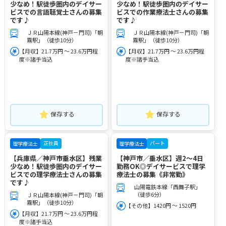
少なめ！駅徒歩圏内のデイサー
少なめ！駅徒歩圏内のデイサー
ビスでの言語聴覚士さんの募集
ビスでの作業療法士さんの募集
です♪
です♪
ＪＲ山陽本線(神戸－門司)「朝
ＪＲ山陽本線(神戸－門司)「朝
霧駅」（徒歩10分）
霧駅」（徒歩10分）
【月収】21.7万円 ～ 23.6万円程
【月収】21.7万円 ～ 23.6万円程
度※諸手当込
度※諸手当込
保存する
保存する
正社員
パート
理学療法士
理学療法士
【兵庫県／神戸市垂水区】残業
【神戸市／垂水区】週2～4日
少なめ！駅徒歩圏内のデイサー
勤務OK◎デイサービスで理学
ビスでの理学療法士さんの募集
療法士の募集《非常勤》
です♪
山陽電鉄本線「西舞子駅」
（徒歩6分）
ＪＲ山陽本線(神戸－門司)「朝
霧駅」（徒歩10分）
【その他】1420円 ～ 1520円
【月収】21.7万円 ～ 23.6万円程
度※諸手当込