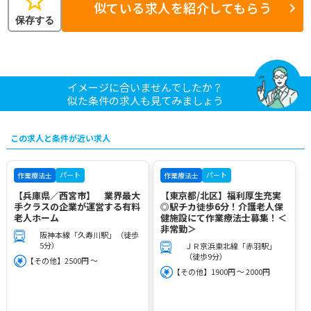
star
似ている求人を紹介してもらう
保存する
イメージに合いませんでしたか？
似た条件の求人も見てみましょう
この求人と条件が近い求人
パート
パート
作業療法士
作業療法士
【兵庫県／西宮市】 業界最大
【東京都/北区】福利厚生充実
手クラスの企業が運営する有料
◎駅チカ徒歩6分！介護老人保
老人ホーム
健施設にて作業療法士募集！＜
非常勤＞
阪神本線「久寿川駅」（徒歩
5分）
ＪＲ京浜東北線「赤羽駅」
（徒歩9分）
【その他】2500円 ～
【その他】1900円 ～ 2000円