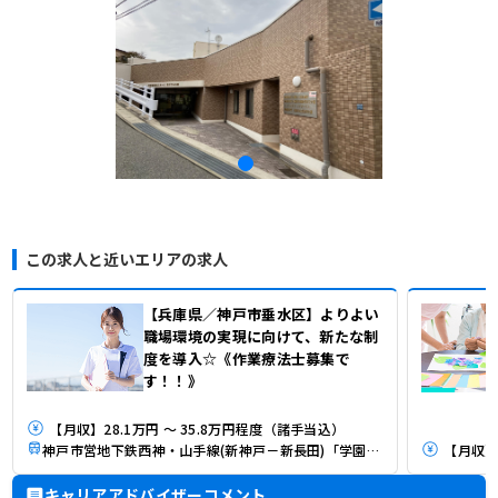
この求人と近いエリアの求人
【兵庫県／神戸市垂水区】よりよい
職場環境の実現に向けて、新たな制
度を導入☆《作業療法士募集で
す！！》
【月収】28.1万円 ～ 35.8万円程度（諸手当込）
神戸市営地下鉄西神・山手線(新神戸－新長田)「学園都市駅」（バス・車11分）
【月収】
キャリアアドバイザーコメント