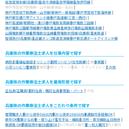
阪急宝塚本線(兵庫県)
阪急今津線
阪急甲陽線
阪急伊丹線
神戸市営地下鉄西神・山手線(新長田－名谷)
神戸市営地下鉄西神・山手線(新神戸－新長田)
神戸市営地下鉄海岸線
神戸新交通六甲アイランド線
神戸高速線(三宮－西代)
神戸高速線(新開地－湊川)
神戸電鉄有馬線
神戸電鉄三田線
神戸電鉄公園都市線
神戸電鉄粟生線
北神急行電鉄
山陽電鉄本線
山陽電鉄網干線
能勢電鉄日生線
能勢電鉄妙見線(兵庫県)
北条鉄道
智頭急行(兵庫県)
北近畿タンゴ鉄道宮津線
神戸新交通ポートアイランド線
兵庫県の作業療法士求人を仕事内容で探す
病院
介護福祉施設
クリニック
訪問リハビリ(在宅医療)
企業
保育園
小児リハビリ
整骨院
接骨院
訪問マッサージ
薬局・ドラッグストア
その他
兵庫県の作業療法士求人を雇用形態で探す
正社員(正職員)
契約社員・嘱託社員
非常勤・パート
その他
兵庫県の作業療法士求人をこだわり条件で探す
管理職求人
駅から徒歩5分以内
駅から徒歩10分以内
車通勤可
未経験OK
新卒OK
残業少なめ
寮・借り上げ
住宅手当・補助
託児所・育児補助
土日祝休
無資格 OK
積極採用中
WEB面接OK
2027年4月入職可
夏～秋入職可
1月入職可