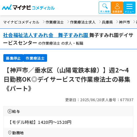
マイナビコメディカル
作業療法士
作業療法士求人
兵庫県
神戸市
社会福祉法人すみれ会 舞子すみれ園
舞子すみれ園デイサ
ービスセンター
の作業療法士 の求人・転職
募集停止
作業療法士
【神戸市／垂水区（山陽電鉄本線）】週2～4
日勤務OK◎デイサービスで作業療法士の募集
《パート》
更新日：2025/06/20
求人番号：677037
給与
【モデル時給】1420円〜1520円
勤務地