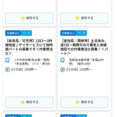
保存する
保存する
パート
パート
作業療法士
作業療法士
【岐阜県／可児市】1日2～3時
【愛知県／岡崎市】土日休み、
間程度♪デイサービスにて短時
週3日～勤務可の介護老人保健
間パートの募集です＜作業療法
施設での作業療法士募集！＜パ
士＞
ート＞
ＪＲ中央本線(名古屋－塩尻)
名鉄名古屋本線「名電山中
「多治見駅」（バス・車5分）
駅」（徒歩10分）
【その他】1900円 ～
【その他】1350円 ～
保存する
保存する
パート
パート