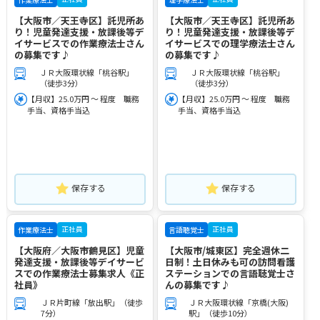
【大阪市／天王寺区】託児所あ
【大阪市／天王寺区】託児所あ
り！児童発達支援・放課後等デ
り！児童発達支援・放課後等デ
イサービスでの作業療法士さん
イサービスでの理学療法士さん
の募集です♪
の募集です♪
ＪＲ大阪環状線「桃谷駅」
ＪＲ大阪環状線「桃谷駅」
（徒歩3分）
（徒歩3分）
【月収】25.0万円 ～ 程度 職務
【月収】25.0万円 ～ 程度 職務
手当、資格手当込
手当、資格手当込
保存する
保存する
正社員
正社員
作業療法士
言語聴覚士
【大阪府／大阪市鶴見区】児童
【大阪市/城東区】完全週休二
発達支援・放課後等デイサービ
日制！土日休みも可の訪問看護
スでの作業療法士募集求人《正
ステーションでの言語聴覚士さ
社員》
んの募集です♪
ＪＲ片町線「放出駅」（徒歩
ＪＲ大阪環状線「京橋(大阪)
7分）
駅」（徒歩10分）