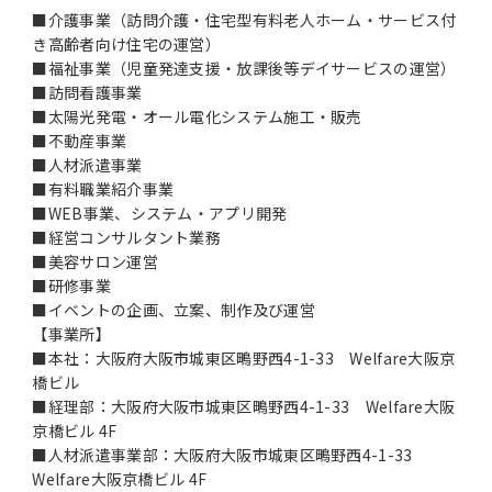
■介護事業（訪問介護・住宅型有料老人ホーム・サービス付
き高齢者向け住宅の運営）
■福祉事業（児童発達支援・放課後等デイサービスの運営）
■訪問看護事業
■太陽光発電・オール電化システム施工・販売
■不動産事業
■人材派遣事業
■有料職業紹介事業
■WEB事業、システム・アプリ開発
■経営コンサルタント業務
■美容サロン運営
■研修事業
■イベントの企画、立案、制作及び運営
【事業所】
■本社：大阪府大阪市城東区鴫野西4-1-33 Welfare大阪京
橋ビル
■経理部：大阪府大阪市城東区鴫野西4-1-33 Welfare大阪
京橋ビル 4F
■人材派遣事業部：大阪府大阪市城東区鴫野西4-1-33
Welfare大阪京橋ビル 4F