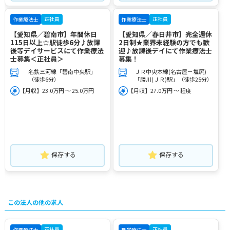
正社員
正社員
作業療法士
作業療法士
【愛知県／碧南市】年間休日
【愛知県／春日井市】完全週休
115日以上☆駅徒歩6分♪放課
2日制★業界未経験の方でも歓
後等デイサービスにて作業療法
迎♪放課後デイにて作業療法士
士募集＜正社員＞
募集！
名鉄三河線「碧南中央駅」
ＪＲ中央本線(名古屋－塩尻)
（徒歩6分）
「勝川(ＪＲ)駅」（徒歩25分）
【月収】23.0万円 ～ 25.0万円
【月収】27.0万円 ～ 程度
保存する
保存する
この法人の他の求人
正社員
正社員
作業療法士
理学療法士