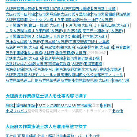
大阪市営御堂筋線
大阪市営谷町線
大阪市営四つ橋線
大阪市営中央線
大阪市営千日前線
大阪市営堺筋線
大阪市営今里筋線
大阪市営長堀鶴見緑地線
大阪市営南港ポートタウン線
ＪＲ東海道本線(米原－神戸)(大阪府)
ＪＲ関西本線(亀山－難波)(大阪府)
ＪＲ片町線(大阪府)
ＪＲ福知山線(大阪府)
ＪＲ大阪環状線
ＪＲ東西線(大阪府)
ＪＲ阪和線(天王寺－和歌山)(大阪府)
ＪＲ関西空港線
ＪＲ桜島線
ＪＲおおさか東線
阪神本線(大阪府)
阪神なんば線(大阪府)
京阪本線(大阪府)
京阪交野線
京阪中之島線
阪急神戸本線(大阪府)
阪急宝塚本線(大阪府)
阪急京都本線(大阪府)
阪急箕面線
阪急千里線
近鉄大阪線(大阪府)
近鉄奈良線(大阪府)
近鉄難波線
近鉄南大阪線(大阪府)
近鉄道明寺線
近鉄信貴線
近鉄長野線
近鉄けいはんな線(大阪府)
南海電気鉄道(大阪府)
南海空港線
南海高野線(大阪府)
南海多奈川線
南海高師浜線
北大阪急行電鉄
水間鉄道
大阪高速鉄道大阪モノレール
大阪高速鉄道国際文化公園都市モノレール
阪堺電気軌道上町線
阪堺電気軌道阪堺線
能勢電鉄妙見線(大阪府)
南海泉北線
大阪府の作業療法士求人を仕事内容で探す
病院
介護福祉施設
クリニック
訪問リハビリ(在宅医療)
企業
保育園
小児リハビリ
整骨院
接骨院
訪問マッサージ
薬局・ドラッグストア
その他
大阪府の作業療法士求人を雇用形態で探す
正社員(正職員)
契約社員・嘱託社員
非常勤・パート
その他