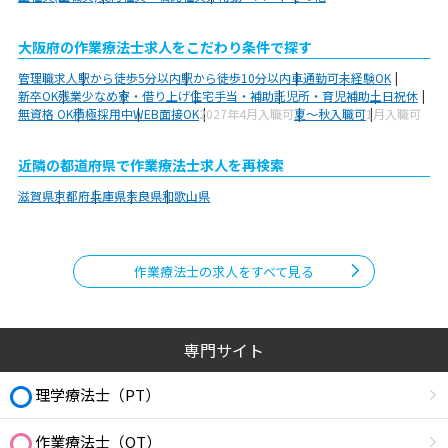
大阪府の作業療法士求人をこだわり条件で探す
管理職求人
駅から徒歩5分以内
駅から徒歩10分以内
車通勤可
未経験OK
新卒OK
残業少なめ
寮・借り上げ
住宅手当・補助
託児所・育児補助
土日祝休
無資格 OK
積極採用中
WEB面接OK
2027年4月入職可
夏～秋入職可
1月入職可
近隣の都道府県で作業療法士求人を再検索
滋賀県
京都府
兵庫県
奈良県
和歌山県
作業療法士の求人をすべて見る
専門サイト
理学療法士（PT）
作業療法士（OT）