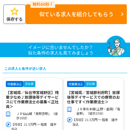
star
似ている求人を紹介してもらう
保存する
イメージに合いませんでしたか？
似た条件の求人も見てみましょう
この求人と条件が近い求人
正社員
正社員
作業療法士
作業療法士
【宮城県／仙台市宮城野区】残
【宮城県／宮城郡利府町】放課
業少なめ♪放課後等デイサービ
後等デイサービスでの療育のお
スにて作業療法士の募集＜正社
仕事です＜作業療法士＞
員＞
ＪＲ東北本線(上野－盛岡)「塩
釜駅」（徒歩23分）
ＪＲ仙山線「東照宮駅」（徒
歩16分）
【月収】21.5万円 ～ 程度 諸手
【月収】21.5万円 ～ 程度 諸手
当込
当込