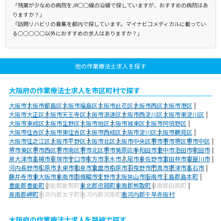
「残業が少なめの病院をJR○○線の沿線で探していますが、おすすめの病院はあ
りますか？」
「訪問リハビリの募集を都内で探しています。マイナビコメディカルに載ってい
る○○○○○以外におすすめの求人はありますか？」
他の作業療法士求人を探す
大阪府の作業療法士求人を市区町村で探す
大阪市
大阪市都島区
大阪市福島区
大阪市此花区
大阪市西区
大阪市港区
大阪市大正区
大阪市天王寺区
大阪市浪速区
大阪市西淀川区
大阪市東淀川区
大阪市東成区
大阪市生野区
大阪市旭区
大阪市城東区
大阪市阿倍野区
大阪市住吉区
大阪市東住吉区
大阪市西成区
大阪市淀川区
大阪市鶴見区
大阪市住之江区
大阪市平野区
大阪市北区
大阪市中央区
堺市
堺市堺区
堺市中区
堺市東区
堺市西区
堺市南区
堺市北区
堺市美原区
岸和田市
豊中市
池田市
吹田市
泉大津市
高槻市
貝塚市
守口市
枚方市
茨木市
八尾市
泉佐野市
富田林市
寝屋川市
河内長野市
松原市
大東市
和泉市
箕面市
柏原市
羽曳野市
門真市
摂津市
高石市
藤井寺市
東大阪市
泉南市
四條畷市
交野市
大阪狭山市
阪南市
三島郡島本町
豊能郡豊能町
豊能郡能勢町
泉北郡忠岡町
泉南郡熊取町
泉南郡田尻町
泉南郡岬町
南河内郡太子町
南河内郡河南町
南河内郡千早赤阪村
大阪府の作業療法士求人を路線で探す