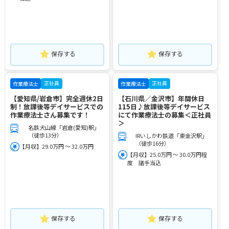
保存する
保存する
正社員
正社員
作業療法士
作業療法士
【愛知県/岩倉市】完全週休2日
【石川県／金沢市】年間休日
制！放課後等デイサービスでの
115日♪放課後等デイサービス
作業療法士さん募集です！
にて作業療法士の募集＜正社員
＞
名鉄犬山線「岩倉(愛知)駅」
（徒歩13分）
IRいしかわ鉄道「東金沢駅」
（徒歩16分）
【月収】29.0万円 ～ 32.0万円
【月収】25.0万円 ～ 30.0万円程
度 諸手当込
保存する
保存する