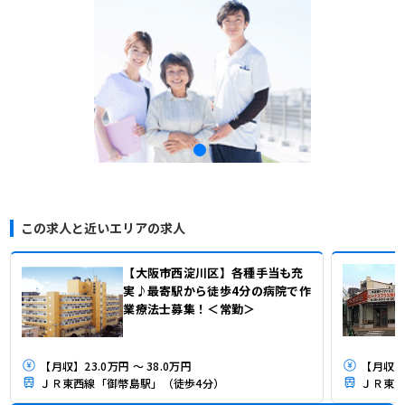
この求人と近いエリアの求人
【大阪市西淀川区】各種手当も充
実♪最寄駅から徒歩4分の病院で作
業療法士募集！＜常勤＞
【月収】23.0万円 ～ 38.0万円
【月収】3
ＪＲ東西線「御幣島駅」（徒歩4分）
ＪＲ東海