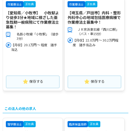
正社員
正社員
作業療法士
作業療法士
【愛知県／小牧市】 小牧駅よ
【埼玉県／戸田市】内科・整形
り徒歩3分★地域に根ざした亜
外科中心の地域包括医療病棟で
急性期一般病院にて作業療法士
作業療法士募集中！
募集！
ＪＲ京浜東北線「西川口駅」
（バス・車15分）
名鉄小牧線「小牧駅」（徒歩
3分）
【月収】22.0万円 ～ 30.2万円程
【月収】20.1万円 ～ 程度 諸手
度 諸手当込み
当込
保存する
保存する
この法人の他の求人
正社員
正社員
理学療法士
臨床検査技師