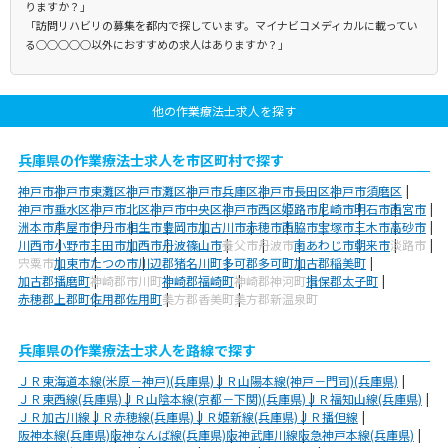
りますか？」
「訪問リハビリの募集を都内で探しています。マイナビコメディカルに載ってい
る○○○○○以外におすすめの求人はありますか？」
他の作業療法士求人を探す
兵庫県の作業療法士求人を市区町村で探す
神戸市
神戸市東灘区
神戸市灘区
神戸市兵庫区
神戸市長田区
神戸市須磨区
神戸市垂水区
神戸市北区
神戸市中央区
神戸市西区
姫路市
尼崎市
明石市
西宮市
洲本市
芦屋市
伊丹市
相生市
豊岡市
加古川市
赤穂市
西脇市
宝塚市
三木市
高砂市
川西市
小野市
三田市
加西市
丹波篠山市
養父市
丹波市
南あわじ市
朝来市
淡路市
宍粟市
加東市
たつの市
川辺郡猪名川町
多可郡多可町
加古郡稲美町
加古郡播磨町
神崎郡市川町
神崎郡福崎町
神崎郡神河町
揖保郡太子町
赤穂郡上郡町
佐用郡佐用町
美方郡香美町
美方郡新温泉町
兵庫県の作業療法士求人を路線で探す
ＪＲ東海道本線(米原－神戸)(兵庫県)
ＪＲ山陽本線(神戸－門司)(兵庫県)
ＪＲ東西線(兵庫県)
ＪＲ山陰本線(京都－下関)(兵庫県)
ＪＲ福知山線(兵庫県)
ＪＲ加古川線
ＪＲ赤穂線(兵庫県)
ＪＲ姫新線(兵庫県)
ＪＲ播但線
阪神本線(兵庫県)
阪神なんば線(兵庫県)
阪神武庫川線
阪急神戸本線(兵庫県)