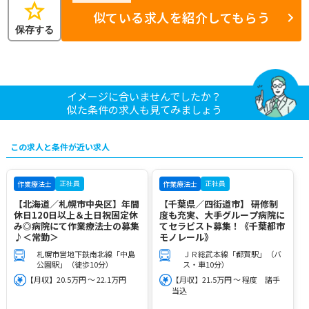
star
似ている求人を紹介してもらう
保存する
イメージに合いませんでしたか？
似た条件の求人も見てみましょう
この求人と条件が近い求人
正社員
正社員
作業療法士
作業療法士
【北海道／札幌市中央区】年間
【千葉県／四街道市】 研修制
休日120日以上＆土日祝固定休
度も充実、大手グループ病院に
み◎病院にて作業療法士の募集
てセラピスト募集！《千葉都市
♪＜常勤＞
モノレール》
札幌市営地下鉄南北線「中島
ＪＲ総武本線「都賀駅」（バ
公園駅」（徒歩10分）
ス・車10分）
【月収】20.5万円 ～ 22.1万円
【月収】21.5万円 ～ 程度 諸手
当込