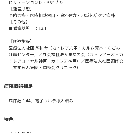
ビリテーション科・神経内科
【運営形態】
予防診療・医療相談窓口・院外処方・地域包括ケア病棟
【その他】
■看護基準 ：13:1
【関連施設】
医療法人社団 恕和会（カトレア六甲・カルム箕谷・なごみ
介護センター）／社会福祉法人まなの会（カトレア三木・カ
トレアロイヤル神戸・カトレア神戸）／医療法人社団顕修会
病院情報補足
病床数：44、電子カルテ導入済み
特色