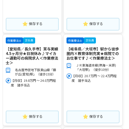
保存する
保存する
正社員
正社員
作業療法士
作業療法士
【愛知県／長久手市】賞与実績
【岐阜県／大垣市】駅から徒歩
4.5ヶ月分★日祝休み♪マイカ
圏内×教育体制充実★病院での
ー通勤可の病院求人＜作業療法
お仕事です♪＜作業療法士＞
士＞
ＪＲ東海道本線(熱海－米原)
「大垣駅」（徒歩10分）
名古屋市営地下鉄東山線「藤
が丘(愛知)駅」（徒歩15分）
【月収】20.7万円 ～ 22.4万円程
【月収】19.8万円 ～ 24.0万円程
度 諸手当込
度 諸手当込
保存する
保存する