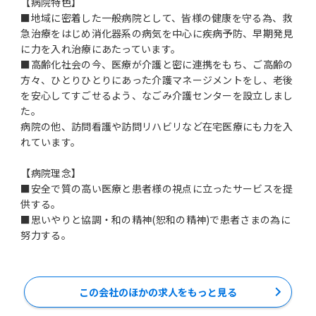
【病院特色】
■地域に密着した一般病院として、皆様の健康を守る為、救
急治療をはじめ消化器系の病気を中心に疾病予防、早期発見
に力を入れ治療にあたっています。
■高齢化社会の今、医療が介護と密に連携をもち、ご高齢の
方々、ひとりひとりにあった介護マネージメントをし、老後
を安心してすごせるよう、なごみ介護センターを設立しまし
た。
病院の他、訪問看護や訪問リハビリなど在宅医療にも力を入
れています。
【病院理念】
■安全で質の高い医療と患者様の視点に立ったサービスを提
供する。
■思いやりと協調・和の精神(恕和の精神)で患者さまの為に
努力する。
この会社のほかの求人をもっと見る