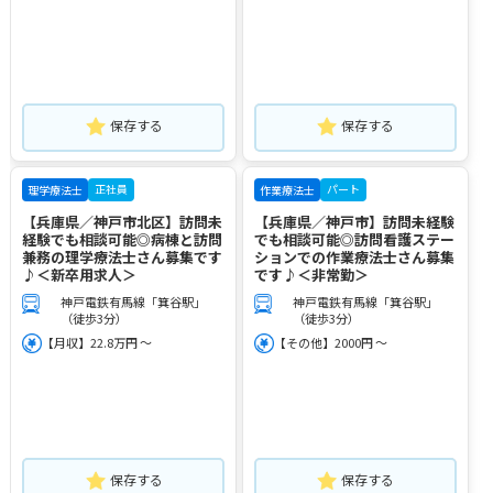
保存する
保存する
正社員
パート
理学療法士
作業療法士
【兵庫県／神戸市北区】訪問未
【兵庫県／神戸市】訪問未経験
経験でも相談可能◎病棟と訪問
でも相談可能◎訪問看護ステー
兼務の理学療法士さん募集です
ションでの作業療法士さん募集
♪＜新卒用求人＞
です♪＜非常勤＞
神戸電鉄有馬線「箕谷駅」
神戸電鉄有馬線「箕谷駅」
（徒歩3分）
（徒歩3分）
【月収】22.8万円 ～
【その他】2000円 ～
保存する
保存する