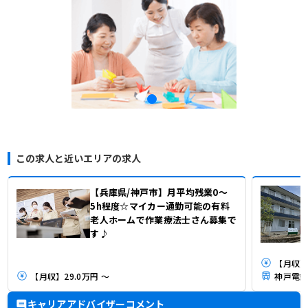
この求人と近いエリアの求人
【兵庫県/神戸市】月平均残業0～
5h程度☆マイカー通勤可能の有料
老人ホームで作業療法士さん募集で
す♪
【月収】3
【月収】29.0万円 ～
神戸電鉄
キャリアアドバイザーコメント