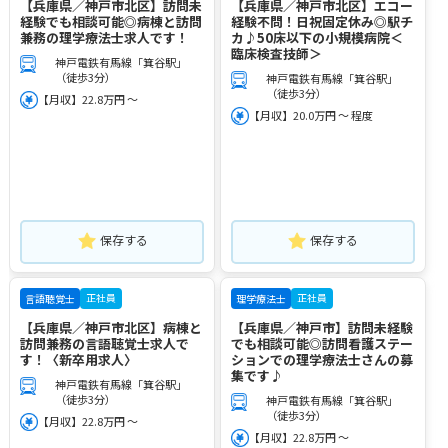
【兵庫県／神戸市北区】訪問未
【兵庫県／神戸市北区】エコー
経験でも相談可能◎病棟と訪問
経験不問！日祝固定休み◎駅チ
兼務の理学療法士求人です！
カ♪50床以下の小規模病院＜
臨床検査技師＞
神戸電鉄有馬線「箕谷駅」
（徒歩3分）
神戸電鉄有馬線「箕谷駅」
（徒歩3分）
【月収】22.8万円 ～
【月収】20.0万円 ～ 程度
保存する
保存する
正社員
正社員
言語聴覚士
理学療法士
【兵庫県／神戸市北区】病棟と
【兵庫県／神戸市】訪問未経験
訪問兼務の言語聴覚士求人で
でも相談可能◎訪問看護ステー
す！〈新卒用求人〉
ションでの理学療法士さんの募
集です♪
神戸電鉄有馬線「箕谷駅」
（徒歩3分）
神戸電鉄有馬線「箕谷駅」
（徒歩3分）
【月収】22.8万円 ～
【月収】22.8万円 ～