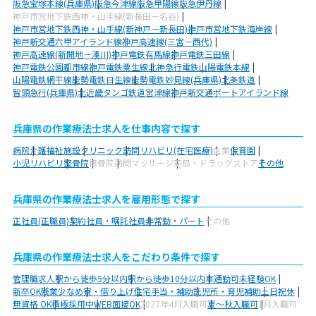
阪急宝塚本線(兵庫県)
阪急今津線
阪急甲陽線
阪急伊丹線
神戸市営地下鉄西神・山手線(新長田－名谷)
神戸市営地下鉄西神・山手線(新神戸－新長田)
神戸市営地下鉄海岸線
神戸新交通六甲アイランド線
神戸高速線(三宮－西代)
神戸高速線(新開地－湊川)
神戸電鉄有馬線
神戸電鉄三田線
神戸電鉄公園都市線
神戸電鉄粟生線
北神急行電鉄
山陽電鉄本線
山陽電鉄網干線
能勢電鉄日生線
能勢電鉄妙見線(兵庫県)
北条鉄道
智頭急行(兵庫県)
北近畿タンゴ鉄道宮津線
神戸新交通ポートアイランド線
兵庫県の作業療法士求人を仕事内容で探す
病院
介護福祉施設
クリニック
訪問リハビリ(在宅医療)
企業
保育園
小児リハビリ
整骨院
接骨院
訪問マッサージ
薬局・ドラッグストア
その他
兵庫県の作業療法士求人を雇用形態で探す
正社員(正職員)
契約社員・嘱託社員
非常勤・パート
その他
兵庫県の作業療法士求人をこだわり条件で探す
管理職求人
駅から徒歩5分以内
駅から徒歩10分以内
車通勤可
未経験OK
新卒OK
残業少なめ
寮・借り上げ
住宅手当・補助
託児所・育児補助
土日祝休
無資格 OK
積極採用中
WEB面接OK
2027年4月入職可
夏～秋入職可
1月入職可