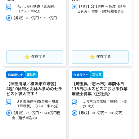
IRいしかわ鉄道「金沢駅」
【月収】27.1万円 ～ 程度（諸手
（バス・車6分）
当込み） 常勤・6年経験モデル
【月収】28.2万円 ～ 36.2万円
保存する
保存する
正社員
正社員
作業療法士
作業療法士
【神奈川県／横浜市戸塚区】
【埼玉県／志木市】年間休日
4週10休制とお休み多めのセラ
115日◎ホスピスにおける作業
ピスト求人です！
療法士募集〈正社員〉
ＪＲ東海道本線(東京－熱海)
ＪＲ京浜東北線「蕨駅」（徒
「戸塚駅」（バス・車15分）
歩10分）
【月収】22.7万円 ～ 24.0万円程
【月収】30.0万円 ～ 38.0万円
度（諸手当込み）