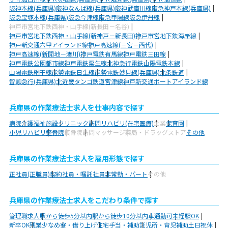
阪神本線(兵庫県)
阪神なんば線(兵庫県)
阪神武庫川線
阪急神戸本線(兵庫県)
阪急宝塚本線(兵庫県)
阪急今津線
阪急甲陽線
阪急伊丹線
神戸市営地下鉄西神・山手線(新長田－名谷)
神戸市営地下鉄西神・山手線(新神戸－新長田)
神戸市営地下鉄海岸線
神戸新交通六甲アイランド線
神戸高速線(三宮－西代)
神戸高速線(新開地－湊川)
神戸電鉄有馬線
神戸電鉄三田線
神戸電鉄公園都市線
神戸電鉄粟生線
北神急行電鉄
山陽電鉄本線
山陽電鉄網干線
能勢電鉄日生線
能勢電鉄妙見線(兵庫県)
北条鉄道
智頭急行(兵庫県)
北近畿タンゴ鉄道宮津線
神戸新交通ポートアイランド線
兵庫県の作業療法士求人を仕事内容で探す
病院
介護福祉施設
クリニック
訪問リハビリ(在宅医療)
企業
保育園
小児リハビリ
整骨院
接骨院
訪問マッサージ
薬局・ドラッグストア
その他
兵庫県の作業療法士求人を雇用形態で探す
正社員(正職員)
契約社員・嘱託社員
非常勤・パート
その他
兵庫県の作業療法士求人をこだわり条件で探す
管理職求人
駅から徒歩5分以内
駅から徒歩10分以内
車通勤可
未経験OK
新卒OK
残業少なめ
寮・借り上げ
住宅手当・補助
託児所・育児補助
土日祝休