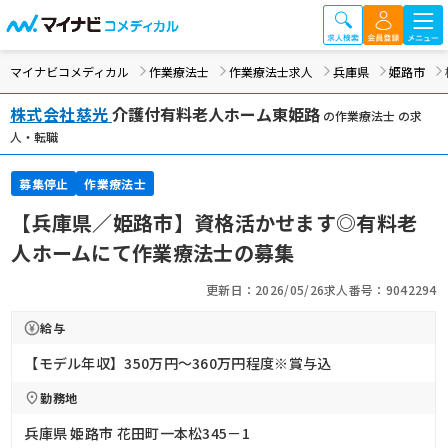
マイナビコメディカル
作業療法士
作業療法士求人
兵庫県
姫路市
株式会社慈光
介護付有料老人ホーム東姫路
の作業療法士 の求
人・転職
募集停止
作業療法士
【兵庫県／姫路市】資格活かせます◎有料老
人ホームにて作業療法士の募集
更新日：2026/05/26
求人番号：9042294
給与
【モデル年収】350万円〜360万円程度※賞与込
勤務地
兵庫県 姫路市 花田町一本松345－1