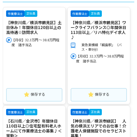
正社員
正社員
作業療法士
作業療法士
【神奈川県／横浜市鶴見区】土
【神奈川県／横浜市鶴見区】ワ
日休み！年間休日120日以上の
ークライフバランス◎年間休日
高待遇☆訪問求人
113日以上／リハ特化デイ求人
♪
【月収】32.3万円 ～ 38.8万円程
度 諸手当込
東急東横線「綱島駅」（バ
ス・車9分）
【月収】32.3万円 ～ 38.8万円程
度 諸手当込
保存する
保存する
正社員
正社員
作業療法士
作業療法士
【石川県／金沢市】年間休日
【神奈川県／横浜市緑区】 人
110日以上◎住宅型有料老人ホ
気の横浜エリアでのお仕事！介
ームにて作業療法士の募集♪＜
護老人保健施設でのセラピスト
常勤＞
募集！