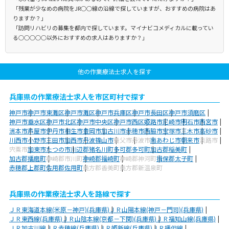
「残業が少なめの病院をJR○○線の沿線で探していますが、おすすめの病院はあ
りますか？」
「訪問リハビリの募集を都内で探しています。マイナビコメディカルに載ってい
る○○○○○以外におすすめの求人はありますか？」
他の作業療法士求人を探す
兵庫県の作業療法士求人を市区町村で探す
神戸市
神戸市東灘区
神戸市灘区
神戸市兵庫区
神戸市長田区
神戸市須磨区
神戸市垂水区
神戸市北区
神戸市中央区
神戸市西区
姫路市
尼崎市
明石市
西宮市
洲本市
芦屋市
伊丹市
相生市
豊岡市
加古川市
赤穂市
西脇市
宝塚市
三木市
高砂市
川西市
小野市
三田市
加西市
丹波篠山市
養父市
丹波市
南あわじ市
朝来市
淡路市
宍粟市
加東市
たつの市
川辺郡猪名川町
多可郡多可町
加古郡稲美町
加古郡播磨町
神崎郡市川町
神崎郡福崎町
神崎郡神河町
揖保郡太子町
赤穂郡上郡町
佐用郡佐用町
美方郡香美町
美方郡新温泉町
兵庫県の作業療法士求人を路線で探す
ＪＲ東海道本線(米原－神戸)(兵庫県)
ＪＲ山陽本線(神戸－門司)(兵庫県)
ＪＲ東西線(兵庫県)
ＪＲ山陰本線(京都－下関)(兵庫県)
ＪＲ福知山線(兵庫県)
ＪＲ加古川線
ＪＲ赤穂線(兵庫県)
ＪＲ姫新線(兵庫県)
ＪＲ播但線