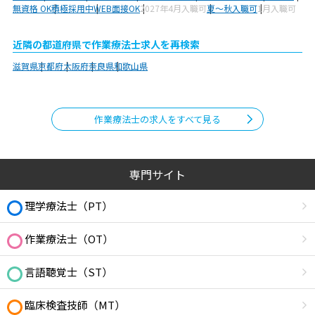
無資格 OK
積極採用中
WEB面接OK
2027年4月入職可
夏～秋入職可
1月入職可
近隣の都道府県で作業療法士求人を再検索
滋賀県
京都府
大阪府
奈良県
和歌山県
作業療法士の求人をすべて見る
専門サイト
理学療法士（PT）
作業療法士（OT）
言語聴覚士（ST）
臨床検査技師（MT）