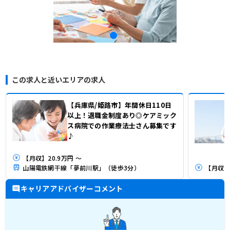
この求人と近いエリアの求人
【兵庫県/姫路市】年間休日110日
以上！退職金制度あり◎ケアミック
ス病院での作業療法士さん募集です
♪
【月収】20.9万円 ～
山陽電鉄網干線「夢前川駅」（徒歩3分）
【月収】2
キャリアアドバイザーコメント