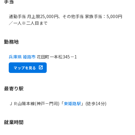
手当
通勤手当 月上限25,000円、その他手当 家族手当：5,000円
／一人※二人目まで
勤務地
兵庫県 姫路市
花田町一本松345－1
マップを見る
最寄り駅
ＪＲ山陽本線(神戸－門司)「
東姫路駅
」(徒歩14分)
就業時間