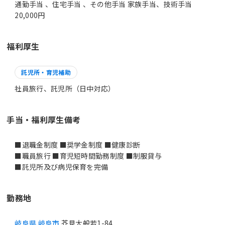
通勤手当 、住宅手当 、その他手当 家族手当、技術手当
20,000円
福利厚生
託児所・育児補助
社員旅行、託児所（日中対応）
手当・福利厚生備考
■退職金制度 ■奨学金制度 ■健康診断
■職員旅行 ■育児短時間勤務制度 ■制服貸与
■託児所及び病児保育を完備
勤務地
岐阜県 岐阜市
芥見大般若1-84