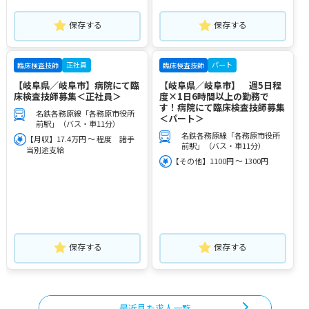
保存する
保存する
正社員
パート
臨床検査技師
臨床検査技師
【岐阜県／岐阜市】病院にて臨
【岐阜県／岐阜市】 週5日程
床検査技師募集＜正社員＞
度×1日6時間以上の勤務で
す！病院にて臨床検査技師募集
名鉄各務原線「各務原市役所
＜パート＞
前駅」（バス・車11分）
名鉄各務原線「各務原市役所
【月収】17.4万円 ～ 程度 諸手
前駅」（バス・車11分）
当別途支給
【その他】1100円 ～ 1300円
保存する
保存する
最近見た求人一覧