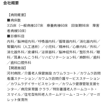
会社概要
【病院概要】
■病床数
315床（一般病棟107床 療養病棟60床 回復期98床 障害
者病棟50床）
■診療科目
内科／脳神経内科／呼吸器内科／循環器内科／消化器内科／
腎臓内科（人工透析）／小児科／精神科／心療内科／外科／
消化器外科／皮膚科／泌尿器科／脳神経外科／整形外科／眼
科／耳鼻いんこう科／リハビリテーション科／麻酔科／歯科
／歯科口腔外科
【関連施設】
河村病院／介護老人保健施設 カワムラコート／カワムラ訪問
看護ステーション／カワムラ訪問介護サービスステーション
／カワムラデイサービスセンター／カワムラ健康管理支援セ
ンター／病児保育園 クララ／特別養護老人ホームコート・
スマイル／住宅型有料老人ホームドリーム・コート／マーガ
レット保育所