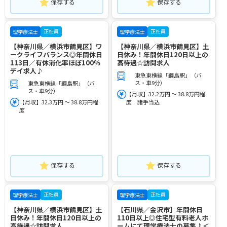
保存する
保存する
正社員
正社員
理学療法士
理学療法士
【神奈川県／横浜市鶴見区】ワ
【神奈川県／横浜市鶴見区】土
ークライフバランス◎年間休日
日休み！年間休日120日以上の
113日／有休消化率ほぼ100％
高待遇☆訪問求人
デイ求人♪
東急東横線「綱島駅」（バ
ス・車9分）
東急東横線「綱島駅」（バ
ス・車9分）
【月収】32.2万円 ～ 38.8万円程
【月収】32.3万円 ～ 38.8万円程
度 諸手当込
度
保存する
保存する
正社員
正社員
理学療法士
理学療法士
【神奈川県／横浜市鶴見区】土
【石川県／金沢市】年間休日
日休み！年間休日120日以上の
110日以上◎住宅型有料老人ホ
高待遇☆訪問求人
ームにて理学療法士の募集♪＜