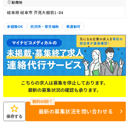
勤務地
岐阜県 岐阜市 芥見大般若1-84
未経験OK
託児所・育児補助
車通勤可
こちらの求人は募集を停止しております。
最新の募集状況の確認も承ります。
star
最新の募集状況を問い合わせる
保存する