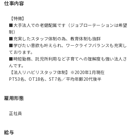
仕事内容
【特徴】
■大手法人での老健配属です（ジョブローテーションは希望
制）
■充実したスタッフ体制の為、教育体制も抜群
■学びたい意欲も叶えられ、ワークライフバランスも充実し
ております。
■時短勤務、託児所利用など子育てへの理解度も強い法人さ
んです。
【法人リハビリスタッフ体制】※2020年1月現在
PT53名、OT18名、ST7名／平均年齢20代後半
雇用形態
正社員
給与