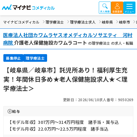
マイナビコメディカル
理学療法士
理学療法士求人
岐阜県
岐阜市
医療法人社団カワムラヤスオメディカルソサエティ 河村
病院
介護老人保健施設カワムラコート
の理学療法士 の求人・転職
募集停止
理学療法士
【岐阜県／岐阜市】託児所あり！福利厚生充
実！年間休日多め★老人保健施設求人★＜理
学療法士＞
更新日：2026/06/10
求人番号：9050269
給与
【モデル年収】307万円〜314万円程度 諸手当・賞与込
【モデル月収】22.0万円〜22.5万円程度 諸手当込