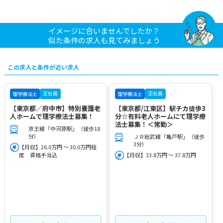
イメージに合いませんでしたか？
似た条件の求人も見てみましょう
この求人と条件が近い求人
正社員
正社員
理学療法士
理学療法士
【東京都／府中市】特別養護老
【東京都/江東区】駅チカ徒歩3
人ホームで理学療法士募集！
分☆有料老人ホームにて理学療
法士募集！＜常勤＞
京王線「中河原駅」（徒歩18
分）
ＪＲ総武線「亀戸駅」（徒歩
3分）
【月収】26.0万円 ～ 30.0万円程
度 資格手当込
【月収】33.8万円 ～ 37.8万円