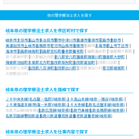
他の理学療法士求人を探す
岐阜県の理学療法士求人を市区町村で探す
岐阜市
大垣市
高山市
多治見市
関市
中津川市
美濃市
瑞浪市
羽島市
恵那市
美濃加茂市
土岐市
各務原市
可児市
山県市
瑞穂市
飛騨市
本巣市
郡上市
下呂市
海津市
羽島郡岐南町
羽島郡笠松町
養老郡養老町
不破郡垂井町
不破郡関ケ原町
安八郡神戸町
安八郡輪之内町
安八郡安八町
揖斐郡揖斐川町
揖斐郡大野町
揖斐郡池田町
本巣郡北方町
加茂郡坂祝町
加茂郡富加町
加茂郡川辺町
加茂郡七宗町
加茂郡八百津町
加茂郡白川町
加茂郡東白川村
可児郡御嵩町
大野郡白川村
岐阜県の理学療法士求人を路線で探す
ＪＲ中央本線(名古屋－塩尻)(岐阜県)
ＪＲ高山本線(岐阜－猪谷)(岐阜県)
ＪＲ東海道本線(熱海－米原)(岐阜県)
ＪＲ太多線
名鉄名古屋本線(岐阜県)
名鉄犬山線(岐阜県)
名鉄広見線(岐阜県)
名鉄竹鼻線
名鉄各務原線(岐阜県)
名鉄羽島線
明知鉄道
長良川鉄道
樽見鉄道
養老鉄道養老線(岐阜県)
岐阜県の理学療法士求人を仕事内容で探す