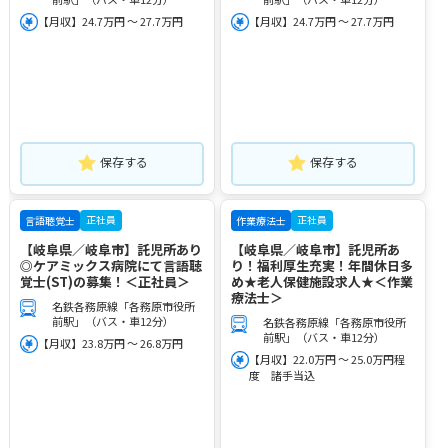
【月収】24.7万円 ～ 27.7万円
【月収】24.7万円 ～ 27.7万円
保存する
保存する
正社員
正社員
言語聴覚士
作業療法士
【岐阜県／岐阜市】託児所あり
【岐阜県／岐阜市】託児所あ
◎ケアミックス病院にて言語聴
り！福利厚生充実！年間休日多
覚士(ST)の募集！＜正社員＞
め★老人保健施設求人★＜作業
療法士＞
名鉄各務原線「各務原市役所
前駅」（バス・車12分）
名鉄各務原線「各務原市役所
前駅」（バス・車12分）
【月収】23.8万円 ～ 26.8万円
【月収】22.0万円 ～ 25.0万円程
度 諸手当込