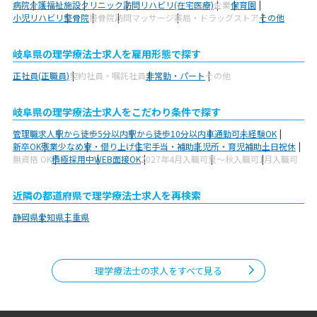
病院
介護福祉施設
クリニック
訪問リハビリ(在宅医療)
企業
保育園
小児リハビリ
整骨院
接骨院
訪問マッサージ
薬局・ドラッグストア
その他
岐阜県の理学療法士求人を雇用形態で探す
正社員(正職員)
契約社員・嘱託社員
非常勤・パート
その他
岐阜県の理学療法士求人をこだわり条件で探す
管理職求人
駅から徒歩5分以内
駅から徒歩10分以内
車通勤可
未経験OK
新卒OK
残業少なめ
寮・借り上げ
住宅手当・補助
託児所・育児補助
土日祝休
無資格 OK
積極採用中
WEB面接OK
2027年4月入職可
夏～秋入職可
1月入職可
近隣の都道府県で理学療法士求人を再検索
静岡県
愛知県
三重県
理学療法士の求人をすべて見る