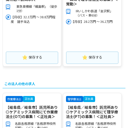
常勤＞
東急東横線「綱島駅」（徒歩
1分）
IRいしかわ鉄道「金沢駅」
（バス・車6分）
【月収】32.3万円 ～ 38.8万円程
度 諸手当込
【月収】28.2万円 ～ 36.2万円
保存する
保存する
この法人の他の求人
正社員
正社員
作業療法士
理学療法士
【岐阜県／岐阜市】託児所あり
【岐阜県／岐阜市】託児所あり
◎ケアミックス病院にて作業療
◎ケアミックス病院にて理学療
法士(OT)の募集！＜正社員＞
法士(PT)の募集！＜正社員＞
名鉄各務原線「各務原市役所
名鉄各務原線「各務原市役所
前駅」（バス・車12分）
前駅」（バス・車12分）