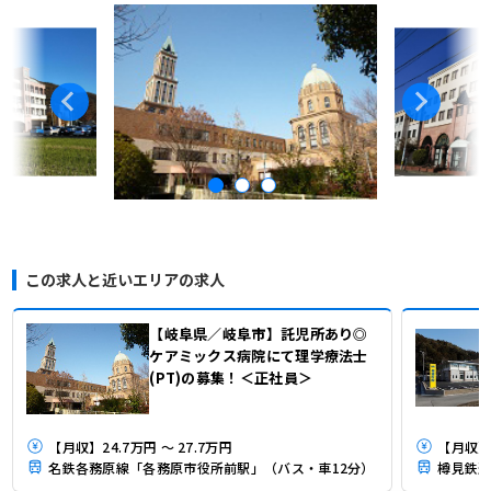
この求人と近いエリアの求人
【岐阜県／岐阜市】託児所あり◎
ケアミックス病院にて理学療法士
(PT)の募集！＜正社員＞
【月収】24.7万円 ～ 27.7万円
【月収】2
名鉄各務原線「各務原市役所前駅」（バス・車12分）
樽見鉄道