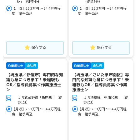
駅」（徒歩4分）
（徒歩5分）
【月収】25.3万円 ～ 34.4万円程
【月収】25.3万円 ～ 34.4万円程
度 諸手当込
度 諸手当込
保存する
保存する
正社員
正社員
作業療法士
作業療法士
【埼玉県／新座市】専門的な知
【埼玉県／さいたま市南区】専
識も身につきます！未経験も
門的な知識も身につきます！未
OK／指導員募集＜作業療法士
経験もOK／指導員募集＜作業
＞
療法士＞
ＪＲ武蔵野線「新座駅」（徒
ＪＲ埼京線「中浦和駅」（徒
歩1分）
歩2分）
【月収】25.3万円 ～ 34.4万円程
【月収】25.3万円 ～ 34.4万円程
度 諸手当込
度 諸手当込