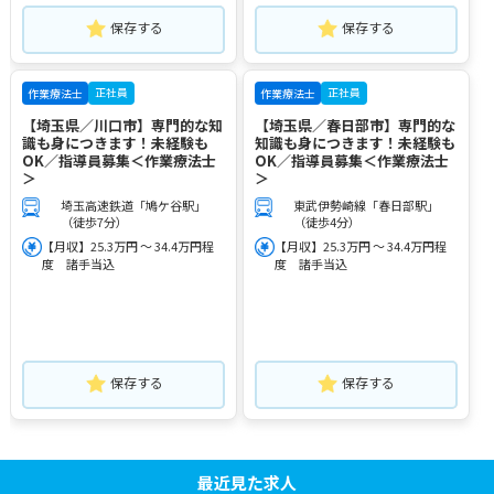
保存する
保存する
正社員
正社員
作業療法士
作業療法士
【埼玉県／川口市】専門的な知
【埼玉県／春日部市】専門的な
識も身につきます！未経験も
知識も身につきます！未経験も
OK／指導員募集＜作業療法士
OK／指導員募集＜作業療法士
＞
＞
埼玉高速鉄道「鳩ケ谷駅」
東武伊勢崎線「春日部駅」
（徒歩7分）
（徒歩4分）
【月収】25.3万円 ～ 34.4万円程
【月収】25.3万円 ～ 34.4万円程
度 諸手当込
度 諸手当込
保存する
保存する
最近見た求人