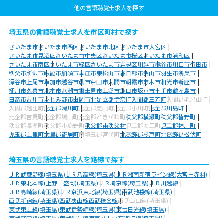
他の言語聴覚士求人を探す
埼玉県の言語聴覚士求人を市区町村で探す
さいたま市
さいたま市西区
さいたま市北区
さいたま市大宮区
さいたま市見沼区
さいたま市中央区
さいたま市桜区
さいたま市浦和区
さいたま市南区
さいたま市緑区
さいたま市岩槻区
川越市
熊谷市
川口市
行田市
秩父市
所沢市
飯能市
加須市
本庄市
東松山市
春日部市
狭山市
羽生市
鴻巣市
深谷市
上尾市
草加市
越谷市
蕨市
戸田市
入間市
朝霞市
志木市
和光市
新座市
桶川市
久喜市
北本市
八潮市
富士見市
三郷市
蓮田市
坂戸市
幸手市
鶴ヶ島市
日高市
吉川市
ふじみ野市
白岡市
北足立郡伊奈町
入間郡三芳町
入間郡毛呂山町
入間郡越生町
比企郡滑川町
比企郡嵐山町
比企郡小川町
比企郡川島町
比企郡吉見町
比企郡鳩山町
比企郡ときがわ町
秩父郡横瀬町
秩父郡皆野町
秩父郡長瀞町
秩父郡小鹿野町
秩父郡東秩父村
児玉郡美里町
児玉郡神川町
児玉郡上里町
大里郡寄居町
南埼玉郡宮代町
北葛飾郡杉戸町
北葛飾郡松伏町
埼玉県の言語聴覚士求人を路線で探す
ＪＲ武蔵野線(埼玉県)
ＪＲ八高線(埼玉県)
ＪＲ湘南新宿ライン線(大宮－赤羽)
ＪＲ東北本線(上野－盛岡)(埼玉県)
ＪＲ埼京線(埼玉県)
ＪＲ川越線
ＪＲ高崎線(埼玉県)
ＪＲ京浜東北線(埼玉県)
西武池袋線(埼玉県)
西武新宿線(埼玉県)
西武狭山線
西武秩父線
西武山口線(埼玉県)
東武東上線(埼玉県)
東武伊勢崎線(埼玉県)
東武日光線(埼玉県)
東武野田線(埼玉県)
東武越生線
東京メトロ有楽町線(埼玉県)