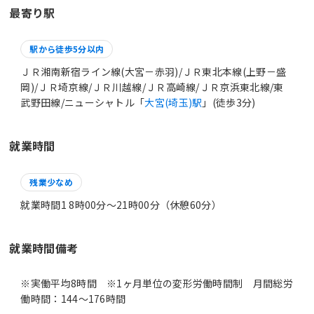
最寄り駅
駅から徒歩5分以内
ＪＲ湘南新宿ライン線(大宮－赤羽)/ＪＲ東北本線(上野－盛
岡)/ＪＲ埼京線/ＪＲ川越線/ＪＲ高崎線/ＪＲ京浜東北線/東
武野田線/ニューシャトル「
大宮(埼玉)駅
」(徒歩3分)
就業時間
残業少なめ
就業時間1 8時00分〜21時00分（休憩60分）
就業時間備考
※実働平均8時間 ※1ヶ月単位の変形労働時間制 月間総労