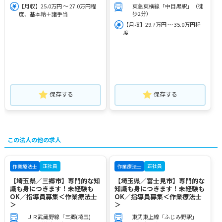
【月収】25.0万円 ～ 27.0万円程
東急東横線「中目黒駅」（徒
歩2分）
度、基本給＋諸手当
【月収】29.7万円 ～ 35.0万円程
度
保存する
保存する
この法人の他の求人
正社員
正社員
作業療法士
作業療法士
【埼玉県／三郷市】専門的な知
【埼玉県／富士見市】専門的な
識も身につきます！未経験も
知識も身につきます！未経験も
OK／指導員募集＜作業療法士
OK／指導員募集＜作業療法士
＞
＞
ＪＲ武蔵野線「三郷(埼玉)
東武東上線「ふじみ野駅」