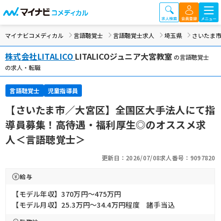
マイナビコメディカル
言語聴覚士
言語聴覚士求人
埼玉県
さいたま
株式会社LITALICO
LITALICOジュニア大宮教室
の言語聴覚士
の求人・転職
言語聴覚士
児童指導員
【さいたま市／大宮区】全国区大手法人にて指
導員募集！高待遇・福利厚生◎のオススメ求
人＜言語聴覚士＞
更新日：2026/07/08
求人番号：9097820
給与
【モデル年収】370万円〜475万円
【モデル月収】25.3万円〜34.4万円程度 諸手当込