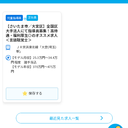
正社員
児童指導員
他
【さいたま市／大宮区】全国区
大手法人にて指導員募集！高待
遇・福利厚生◎のオススメ求人
＜言語聴覚士＞
ＪＲ京浜東北線「大宮(埼玉)
駅」
【モデル月収】25.3万円～34.4万
円 程度 諸手当込
【モデル年収】370万円～475万
円
保存する
最近見た求人一覧