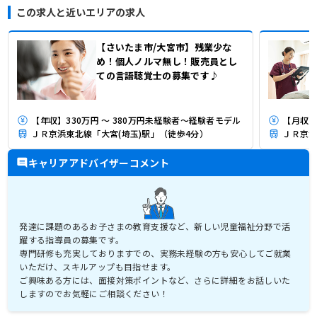
この求人と近いエリアの求人
【さいたま市/大宮市】残業少な
め！個人ノルマ無し！販売員とし
ての言語聴覚士の募集です♪
【年収】330万円 ～ 380万円未経験者～経験者モデル
【月収】2
ＪＲ京浜東北線「大宮(埼玉)駅」（徒歩4分）
ＪＲ京浜
キャリアアドバイザーコメント
発達に課題のあるお子さまの教育支援など、新しい児童福祉分野で活
躍する指導員の募集です。
専門研修も充実しておりますでの、実務未経験の方も安心してご就業
いただけ、スキルアップも目指せます。
ご興味ある方には、面接対策ポイントなど、さらに詳細をお話しいた
しますのでお気軽にご相談ください！