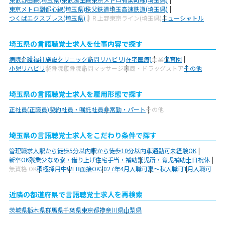
東京メトロ副都心線(埼玉県)
秩父鉄道
埼玉高速鉄道(埼玉県)
つくばエクスプレス(埼玉県)
ＪＲ上野東京ライン(埼玉県)
ニューシャトル
埼玉県の言語聴覚士求人を仕事内容で探す
病院
介護福祉施設
クリニック
訪問リハビリ(在宅医療)
企業
保育園
小児リハビリ
整骨院
接骨院
訪問マッサージ
薬局・ドラッグストア
その他
埼玉県の言語聴覚士求人を雇用形態で探す
正社員(正職員)
契約社員・嘱託社員
非常勤・パート
その他
埼玉県の言語聴覚士求人をこだわり条件で探す
管理職求人
駅から徒歩5分以内
駅から徒歩10分以内
車通勤可
未経験OK
新卒OK
残業少なめ
寮・借り上げ
住宅手当・補助
託児所・育児補助
土日祝休
無資格 OK
積極採用中
WEB面接OK
2027年4月入職可
夏～秋入職可
1月入職可
近隣の都道府県で言語聴覚士求人を再検索
茨城県
栃木県
群馬県
千葉県
東京都
神奈川県
山梨県