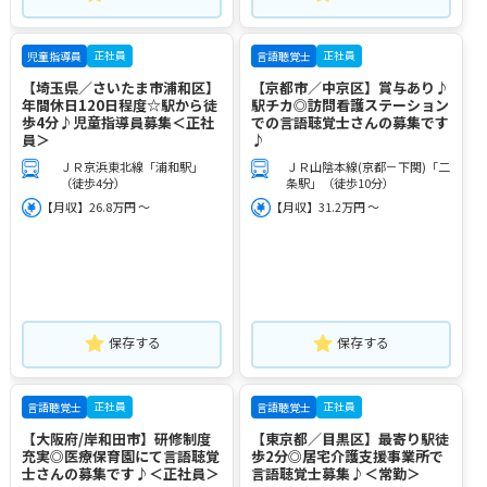
正社員
正社員
児童指導員
言語聴覚士
【埼玉県／さいたま市浦和区】
【京都市／中京区】賞与あり♪
年間休日120日程度☆駅から徒
駅チカ◎訪問看護ステーション
歩4分♪児童指導員募集＜正社
での言語聴覚士さんの募集です
員＞
♪
ＪＲ京浜東北線「浦和駅」
ＪＲ山陰本線(京都－下関)「二
（徒歩4分）
条駅」（徒歩10分）
【月収】26.8万円 ～
【月収】31.2万円 ～
保存する
保存する
正社員
正社員
言語聴覚士
言語聴覚士
【大阪府/岸和田市】研修制度
【東京都／目黒区】最寄り駅徒
充実◎医療保育園にて言語聴覚
歩2分◎居宅介護支援事業所で
士さんの募集です♪＜正社員＞
言語聴覚士募集♪＜常勤＞