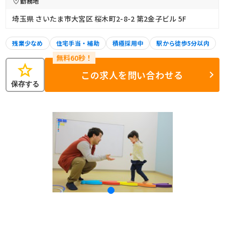
勤務地
埼玉県 さいたま市大宮区 桜木町2-8-2 第2金子ビル 5F
残業少なめ
住宅手当・補助
積極採用中
駅から徒歩5分以内
star
この求人を問い合わせる
保存する