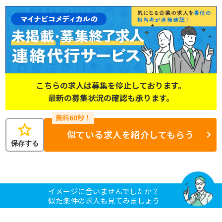
こちらの求人は募集を停止しております。
最新の募集状況の確認も承ります。
star
似ている求人を紹介してもらう
保存する
イメージに合いませんでしたか？
似た条件の求人も見てみましょう