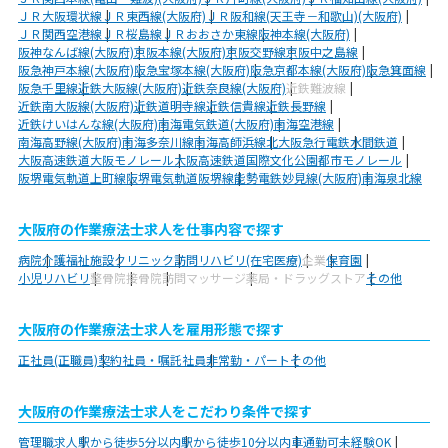
ＪＲ大阪環状線
ＪＲ東西線(大阪府)
ＪＲ阪和線(天王寺－和歌山)(大阪府)
ＪＲ関西空港線
ＪＲ桜島線
ＪＲおおさか東線
阪神本線(大阪府)
阪神なんば線(大阪府)
京阪本線(大阪府)
京阪交野線
京阪中之島線
阪急神戸本線(大阪府)
阪急宝塚本線(大阪府)
阪急京都本線(大阪府)
阪急箕面線
阪急千里線
近鉄大阪線(大阪府)
近鉄奈良線(大阪府)
近鉄難波線
近鉄南大阪線(大阪府)
近鉄道明寺線
近鉄信貴線
近鉄長野線
近鉄けいはんな線(大阪府)
南海電気鉄道(大阪府)
南海空港線
南海高野線(大阪府)
南海多奈川線
南海高師浜線
北大阪急行電鉄
水間鉄道
大阪高速鉄道大阪モノレール
大阪高速鉄道国際文化公園都市モノレール
阪堺電気軌道上町線
阪堺電気軌道阪堺線
能勢電鉄妙見線(大阪府)
南海泉北線
大阪府の作業療法士求人を仕事内容で探す
病院
介護福祉施設
クリニック
訪問リハビリ(在宅医療)
企業
保育園
小児リハビリ
整骨院
接骨院
訪問マッサージ
薬局・ドラッグストア
その他
大阪府の作業療法士求人を雇用形態で探す
正社員(正職員)
契約社員・嘱託社員
非常勤・パート
その他
大阪府の作業療法士求人をこだわり条件で探す
管理職求人
駅から徒歩5分以内
駅から徒歩10分以内
車通勤可
未経験OK