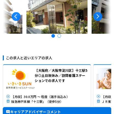
この求人と近いエリアの求人
【大阪府／大阪市淀川区】十三駅5
分◎土日祝休み／訪問看護ステー
ションでの求人です
【月収】30.0万円 ～ 程度（諸手当込み）
【月収】2
阪急神戸本線「十三駅」（徒歩5分）
ＪＲ東海
キャリアアドバイザーコメント