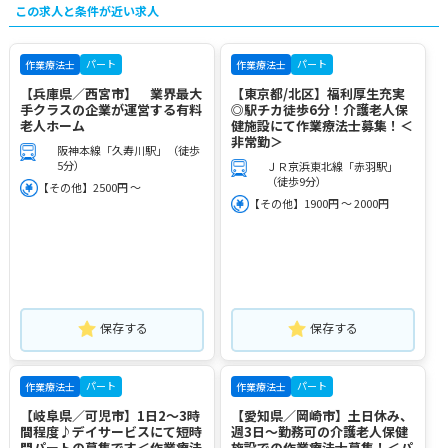
この求人と条件が近い求人
パート
パート
作業療法士
作業療法士
【兵庫県／西宮市】 業界最大
【東京都/北区】福利厚生充実
手クラスの企業が運営する有料
◎駅チカ徒歩6分！介護老人保
老人ホーム
健施設にて作業療法士募集！＜
非常勤＞
阪神本線「久寿川駅」（徒歩
5分）
ＪＲ京浜東北線「赤羽駅」
（徒歩9分）
【その他】2500円 ～
【その他】1900円 ～ 2000円
保存する
保存する
パート
パート
作業療法士
作業療法士
【岐阜県／可児市】1日2～3時
【愛知県／岡崎市】土日休み、
間程度♪デイサービスにて短時
週3日～勤務可の介護老人保健
間パートの募集です＜作業療法
施設での作業療法士募集！＜パ