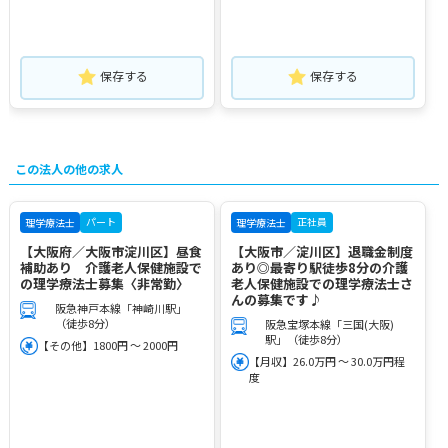
保存する
保存する
この法人の他の求人
パート
正社員
理学療法士
理学療法士
【大阪府／大阪市淀川区】昼食
【大阪市／淀川区】退職金制度
補助あり 介護老人保健施設で
あり◎最寄り駅徒歩8分の介護
の理学療法士募集〈非常勤〉
老人保健施設での理学療法士さ
んの募集です♪
阪急神戸本線「神崎川駅」
（徒歩8分）
阪急宝塚本線「三国(大阪)
駅」（徒歩8分）
【その他】1800円 ～ 2000円
【月収】26.0万円 ～ 30.0万円程
度