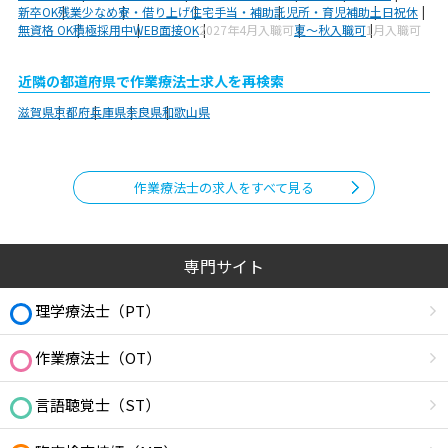
新卒OK
残業少なめ
寮・借り上げ
住宅手当・補助
託児所・育児補助
土日祝休
無資格 OK
積極採用中
WEB面接OK
2027年4月入職可
夏～秋入職可
1月入職可
近隣の都道府県で作業療法士求人を再検索
滋賀県
京都府
兵庫県
奈良県
和歌山県
作業療法士の求人をすべて見る
専門サイト
理学療法士（PT）
作業療法士（OT）
言語聴覚士（ST）