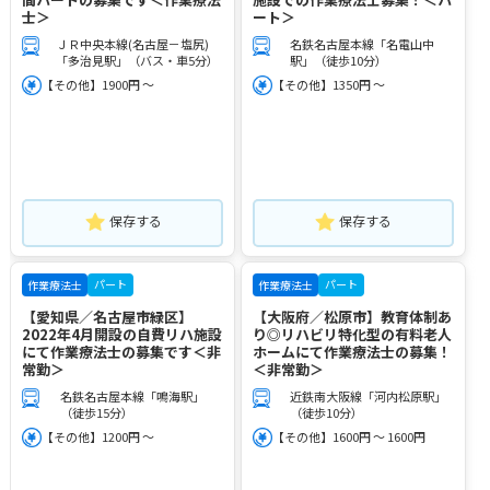
士＞
ート＞
ＪＲ中央本線(名古屋－塩尻)
名鉄名古屋本線「名電山中
「多治見駅」（バス・車5分）
駅」（徒歩10分）
【その他】1900円 ～
【その他】1350円 ～
保存する
保存する
パート
パート
作業療法士
作業療法士
【愛知県／名古屋市緑区】
【大阪府／松原市】教育体制あ
2022年4月開設の自費リハ施設
り◎リハビリ特化型の有料老人
にて作業療法士の募集です＜非
ホームにて作業療法士の募集！
常勤＞
＜非常勤＞
名鉄名古屋本線「鳴海駅」
近鉄南大阪線「河内松原駅」
（徒歩15分）
（徒歩10分）
【その他】1200円 ～
【その他】1600円 ～ 1600円