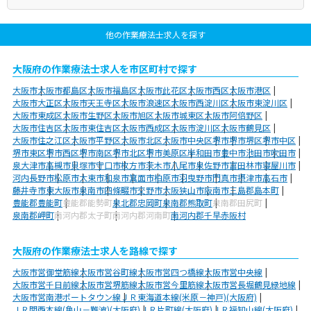
他の作業療法士求人を探す
大阪府の作業療法士求人を市区町村で探す
大阪市
大阪市都島区
大阪市福島区
大阪市此花区
大阪市西区
大阪市港区
大阪市大正区
大阪市天王寺区
大阪市浪速区
大阪市西淀川区
大阪市東淀川区
大阪市東成区
大阪市生野区
大阪市旭区
大阪市城東区
大阪市阿倍野区
大阪市住吉区
大阪市東住吉区
大阪市西成区
大阪市淀川区
大阪市鶴見区
大阪市住之江区
大阪市平野区
大阪市北区
大阪市中央区
堺市
堺市堺区
堺市中区
堺市東区
堺市西区
堺市南区
堺市北区
堺市美原区
岸和田市
豊中市
池田市
吹田市
泉大津市
高槻市
貝塚市
守口市
枚方市
茨木市
八尾市
泉佐野市
富田林市
寝屋川市
河内長野市
松原市
大東市
和泉市
箕面市
柏原市
羽曳野市
門真市
摂津市
高石市
藤井寺市
東大阪市
泉南市
四條畷市
交野市
大阪狭山市
阪南市
三島郡島本町
豊能郡豊能町
豊能郡能勢町
泉北郡忠岡町
泉南郡熊取町
泉南郡田尻町
泉南郡岬町
南河内郡太子町
南河内郡河南町
南河内郡千早赤阪村
大阪府の作業療法士求人を路線で探す
大阪市営御堂筋線
大阪市営谷町線
大阪市営四つ橋線
大阪市営中央線
大阪市営千日前線
大阪市営堺筋線
大阪市営今里筋線
大阪市営長堀鶴見緑地線
大阪市営南港ポートタウン線
ＪＲ東海道本線(米原－神戸)(大阪府)
ＪＲ関西本線(亀山－難波)(大阪府)
ＪＲ片町線(大阪府)
ＪＲ福知山線(大阪府)