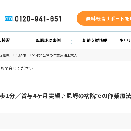
無料転職サポートを
0120-941-651
ド
求人検索
転職成功事例
転職支
兵庫県
尼崎市
名称非公開の作業療法士求人
はお問合せください
歩1分／賞与4ヶ月実績♪尼崎の病院での作業療