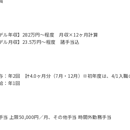
員
デル年収】282万円〜程度 月収×12ヶ月計算
デル月収】23.5万円〜程度 諸手当込
与：年2回 計4.0ヶ月分（7月・12月）※初年度は、4/1入職
給：年1回
手当 上限50,000円／月、その他手当 時間外勤務手当