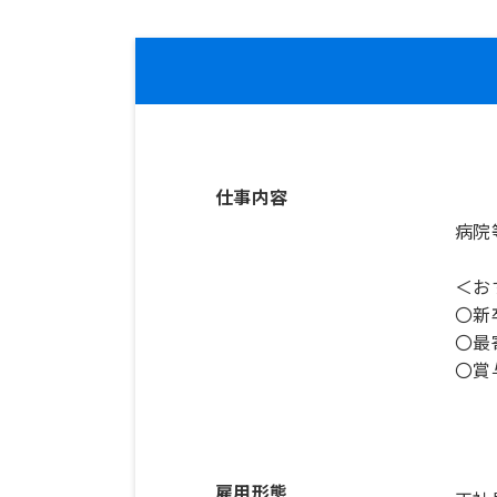
仕事内容
病院
＜お
〇新
〇最
〇賞
雇用形態