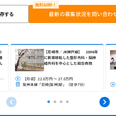
最新の募集状況を問い合わ
存する
0
【尼崎市／JR神戸線】 2006年
護
に新築移転した整形外科・脳神
ん
経外科を中心とした総合病院
【月収】26.9万円 ～ 33.6万円程度 ※実務経験3年以上
【月収】22.0万円 ～ 27.0万円
阪神本線「尼崎(阪神)駅」（徒歩7分）