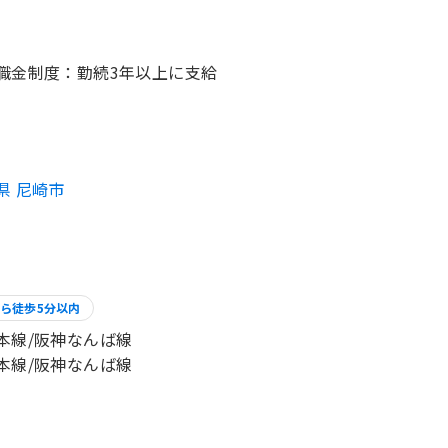
職金制度：勤続3年以上に支給
県 尼崎市
ら徒歩5分以内
本線/阪神なんば線
本線/阪神なんば線