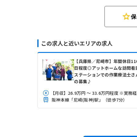
star
保
この求人と近いエリアの求人
【兵庫県／尼崎市】年間休日11
日程度◎アットホームな訪問看
ステーションでの作業療法士さ
の募集♪
阪神本線「尼崎(阪神)駅」（徒歩7分）