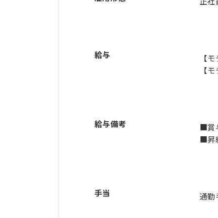
正社
給与
【モ
【モ
給与備考
■賞
■昇
手当
通勤