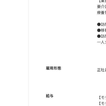
【業
要介
療養
●訪
●移
●訪
一人
雇用形態
正社
給与
【モ
【モ