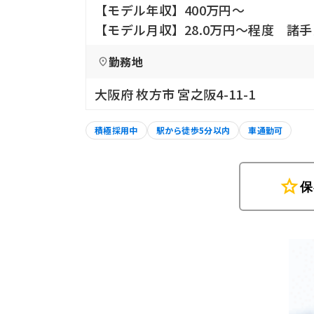
【モデル年収】400万円〜
【モデル月収】28.0万円〜程度 諸
勤務地
大阪府 枚方市 宮之阪4-11-1
積極採用中
駅から徒歩5分以内
車通勤可
star
保