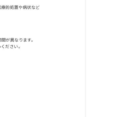
医療的処置や病状など
期間が異なります。
心ください。