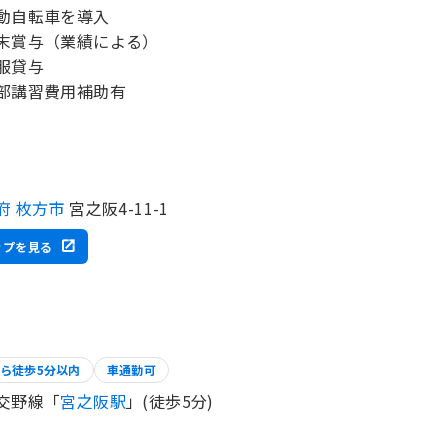
動自転車を導入
末賞与（業績による）
服貸与
部講習費用補助有
府 枚方市
宮之阪4-11-1
ップを見る
ら徒歩5分以内
車通勤可
交野線「
宮之阪駅
」(徒歩5分)