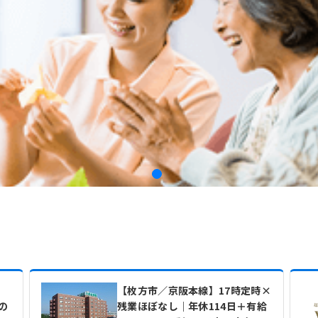
日
【枚方市／京阪本線】17時定時×
の
残業ほぼなし｜年休114日＋有給