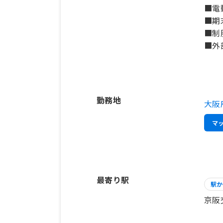
■電
■期
■制
■外
勤務地
大阪
マ
最寄り駅
駅か
京阪