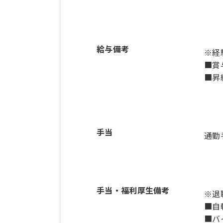
給与備考
※経
■賞
■昇
手当
通勤
手当・福利厚生備考
※退
■自
■バ