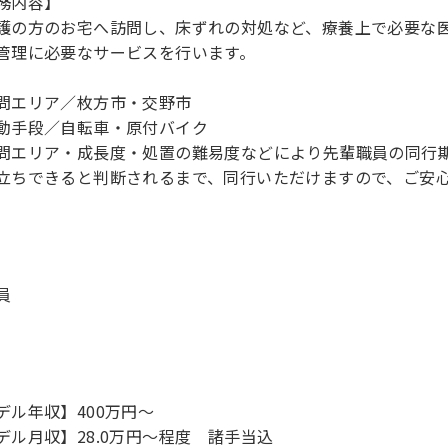
務内容】
護の方のお宅へ訪問し、床ずれの対処など、療養上で必要な
管理に必要なサービスを行います。
問エリア／枚方市・交野市
動手段／自転車・原付バイク
問エリア・成長度・処置の難易度などにより先輩職員の同行
立ちできると判断されるまで、同行いただけますので、ご安
員
デル年収】400万円〜
デル月収】28.0万円〜程度 諸手当込