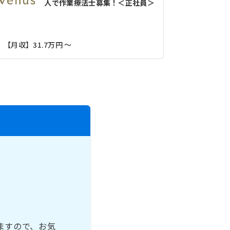
人で作業療法士募集！＜正社員＞
【月収】31
【月収】31.7万円 ～
京阪本線「
ますので、お気