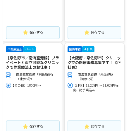
保存する
保存する
パート
正社員
作業療法士
医療事務
【泉佐野市／南海空港線】プラ
【大阪府／泉佐野市】クリニッ
イベートと両立可能なクリニッ
クでの医療事務募集です！《正
クで作業療法士のお仕事！
社員》
南海電気鉄道「泉佐野駅」
南海電気鉄道「泉佐野駅」
（徒歩5分）
（徒歩5分）
【その他】1800円 ～
【月収】18.2万円 ～ 21.0万円程
度、諸手当込み
保存する
保存する