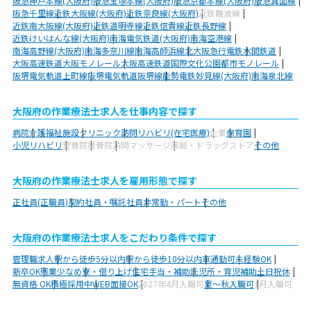
阪急神戸本線(大阪府)
阪急宝塚本線(大阪府)
阪急京都本線(大阪府)
阪急箕面線
阪急千里線
近鉄大阪線(大阪府)
近鉄奈良線(大阪府)
近鉄難波線
近鉄南大阪線(大阪府)
近鉄道明寺線
近鉄信貴線
近鉄長野線
近鉄けいはんな線(大阪府)
南海電気鉄道(大阪府)
南海空港線
南海高野線(大阪府)
南海多奈川線
南海高師浜線
北大阪急行電鉄
水間鉄道
大阪高速鉄道大阪モノレール
大阪高速鉄道国際文化公園都市モノレール
阪堺電気軌道上町線
阪堺電気軌道阪堺線
能勢電鉄妙見線(大阪府)
南海泉北線
大阪府の作業療法士求人を仕事内容で探す
病院
介護福祉施設
クリニック
訪問リハビリ(在宅医療)
企業
保育園
小児リハビリ
整骨院
接骨院
訪問マッサージ
薬局・ドラッグストア
その他
大阪府の作業療法士求人を雇用形態で探す
正社員(正職員)
契約社員・嘱託社員
非常勤・パート
その他
大阪府の作業療法士求人をこだわり条件で探す
管理職求人
駅から徒歩5分以内
駅から徒歩10分以内
車通勤可
未経験OK
新卒OK
残業少なめ
寮・借り上げ
住宅手当・補助
託児所・育児補助
土日祝休
無資格 OK
積極採用中
WEB面接OK
2027年4月入職可
夏～秋入職可
1月入職可