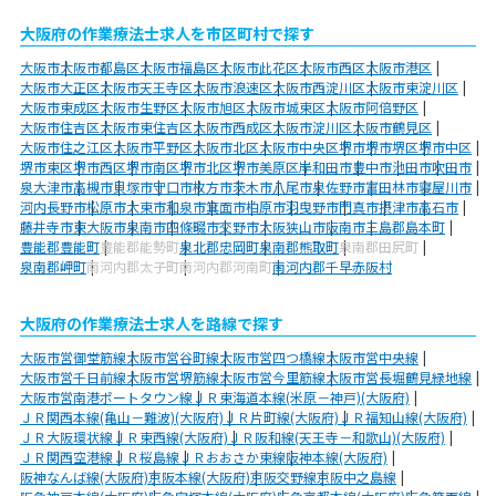
大阪府の作業療法士求人を市区町村で探す
大阪市
大阪市都島区
大阪市福島区
大阪市此花区
大阪市西区
大阪市港区
大阪市大正区
大阪市天王寺区
大阪市浪速区
大阪市西淀川区
大阪市東淀川区
大阪市東成区
大阪市生野区
大阪市旭区
大阪市城東区
大阪市阿倍野区
大阪市住吉区
大阪市東住吉区
大阪市西成区
大阪市淀川区
大阪市鶴見区
大阪市住之江区
大阪市平野区
大阪市北区
大阪市中央区
堺市
堺市堺区
堺市中区
堺市東区
堺市西区
堺市南区
堺市北区
堺市美原区
岸和田市
豊中市
池田市
吹田市
泉大津市
高槻市
貝塚市
守口市
枚方市
茨木市
八尾市
泉佐野市
富田林市
寝屋川市
河内長野市
松原市
大東市
和泉市
箕面市
柏原市
羽曳野市
門真市
摂津市
高石市
藤井寺市
東大阪市
泉南市
四條畷市
交野市
大阪狭山市
阪南市
三島郡島本町
豊能郡豊能町
豊能郡能勢町
泉北郡忠岡町
泉南郡熊取町
泉南郡田尻町
泉南郡岬町
南河内郡太子町
南河内郡河南町
南河内郡千早赤阪村
大阪府の作業療法士求人を路線で探す
大阪市営御堂筋線
大阪市営谷町線
大阪市営四つ橋線
大阪市営中央線
大阪市営千日前線
大阪市営堺筋線
大阪市営今里筋線
大阪市営長堀鶴見緑地線
大阪市営南港ポートタウン線
ＪＲ東海道本線(米原－神戸)(大阪府)
ＪＲ関西本線(亀山－難波)(大阪府)
ＪＲ片町線(大阪府)
ＪＲ福知山線(大阪府)
ＪＲ大阪環状線
ＪＲ東西線(大阪府)
ＪＲ阪和線(天王寺－和歌山)(大阪府)
ＪＲ関西空港線
ＪＲ桜島線
ＪＲおおさか東線
阪神本線(大阪府)
阪神なんば線(大阪府)
京阪本線(大阪府)
京阪交野線
京阪中之島線