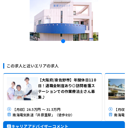
この求人と近いエリアの求人
【大阪府/泉佐野市】年間休日110
日！退職金制度あり◎訪問看護ス
テーションでの作業療法士さん募
集♪
【月収】26.5万円 ～ 31.5万円
【月収】2
南海電気鉄道「井原里駅」（徒歩8分）
南海電気
キャリアアドバイザーコメント