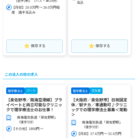
(岩手)駅」（バス・車10分）
当込
【月収】20.0万円 ～ 26.0万円程
度 諸手当込み
保存する
保存する
この法人の他の求人
パート
正社員
理学療法士
理学療法士
【泉佐野市／南海空港線】プラ
【大阪府／泉佐野市】日祝固定
イベートと両立可能なクリニッ
休／駅チカ／車通勤可♪クリニ
クで理学療法士のお仕事！
ックでの理学療法士募集＜常勤
＞
南海電気鉄道「泉佐野駅」
（徒歩5分）
南海電気鉄道「泉佐野駅」
（徒歩5分）
【その他】1800円 ～
【月収】27.6万円 ～ 32.6万円