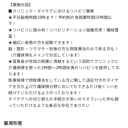
【業務内容】
■クリニック・デイケアにおけるリハビリ業務
★平日勤務時間18時まで！予約制の為残業時間10時間以
下！
★リハビリに強み有！リハビリテーション設備充実！機械豊
富！
★幅広い疾患の方を経験できます！
脳・整形・リウマチ・術後の方も物理療法のみで来る方も！
（介護保険をメインで対応しています）
★理事長が地域の医療に貢献するという目的でクリニックと
介護保険を使った1時間～2時間未満のリハビリを提供してお
ります！
医療保険で物理療法をしている方に関して送迎付きのデイケ
アを立ち上げ介護保険分野においてもできるだけ長くリハを
続けていただけるよう行っております！
デイケアへの切り替えの手続きが多いのでそういった所も頼
っていただけるような身近な存在でありたい
雇用形態