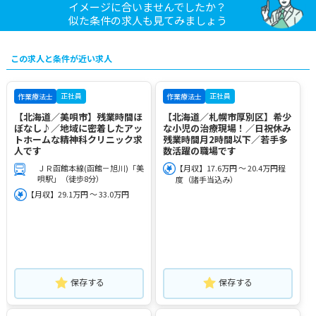
イメージに合いませんでしたか？
似た条件の求人も見てみましょう
この求人と条件が近い求人
正社員
正社員
作業療法士
作業療法士
【北海道／美唄市】残業時間ほ
【北海道／札幌市厚別区】希少
ぼなし♪／地域に密着したアッ
な小児の治療現場！／日祝休み
トホームな精神科クリニック求
残業時間月2時間以下／若手多
人です
数活躍の職場です
ＪＲ函館本線(函館－旭川)「美
【月収】17.6万円 ～ 20.4万円程
唄駅」（徒歩8分）
度（諸手当込み）
【月収】29.1万円 ～ 33.0万円
保存する
保存する