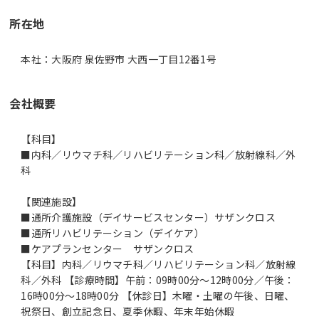
所在地
本社：大阪府 泉佐野市 大西一丁目12番1号
会社概要
【科目】
■内科／リウマチ科／リハビリテーション科／放射線科／外
科
【関連施設】
■通所介護施設（デイサービスセンター）サザンクロス
■通所リハビリテーション（デイケア）
■ケアプランセンター サザンクロス
【科目】内科／リウマチ科／リハビリテーション科／放射線
科／外科 【診療時間】午前：09時00分～12時00分／午後：
16時00分～18時00分 【休診日】木曜・土曜の午後、日曜、
祝祭日、創立記念日、夏季休暇、年末年始休暇