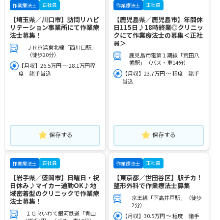
正社員
正社員
作業療法士
作業療法士
【埼玉県／川口市】訪問リハビ
【鹿児島県／鹿児島市】年間休
リテーション事業所にて作業療
日115日♪18時終業◎クリニッ
法士募集！
クにて作業療法士の募集＜正社
員＞
ＪＲ京浜東北線「西川口駅」
（徒歩20分）
鹿児島市電第１期線「荒田八
幡駅」（バス・車14分）
【月収】26.5万円 ～ 28.1万円程
度 諸手当込
【月収】23.7万円 ～ 程度 諸手
当込
保存する
保存する
正社員
正社員
作業療法士
作業療法士
【岩手県／盛岡市】日曜日・祝
【東京都／世田谷区】駅チカ！
日休み♪マイカー通勤OK♪地
整形外科で作業療法士募集
域密着型のクリニックで作業療
京王線「下高井戸駅」（徒歩
法士募集！
2分）
ＩＧＲいわて銀河鉄道「青山
【月収】30.5万円 ～ 程度 諸手