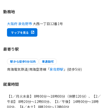
勤務地
大阪府 泉佐野市
大西一丁目12番1号
マップを見る
最寄り駅
駅から徒歩5分以内
車通勤可
南海電気鉄道/南海空港線「
泉佐野駅
」(徒歩5分)
就業時間
【1／月火水金】 8時00分〜18時00分（休憩120分）、【2／
午前】 8時20分〜12時00分、【3／午後】 14時00分〜18時
00分、【4／木土】 8時20分〜12時00分