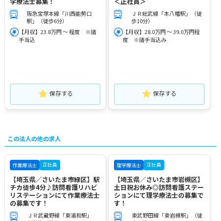
学療法士募集！
＜正社員＞
阪急宝塚本線「川西能勢口
ＪＲ総武線「本八幡駅」（徒
駅」（徒歩6分）
歩10分）
【月収】23.8万円 ～ 程度 ※諸
【月収】28.0万円 ～ 39.0万円程
手当込
度 ※諸手当込み
保存する
保存する
この法人の他の求人
正社員
正社員
作業療法士
理学療法士
【埼玉県／さいたま市緑区】駅
【埼玉県／さいたま市岩槻区】
チカ徒歩4分♪訪問看護リハビ
土日祝お休み◎訪問看護ステー
リステーションにて作業療法士
ションにて理学療法士の募集で
の募集です！
す！
ＪＲ武蔵野線「東浦和駅」
東武野田線「東岩槻駅」（徒