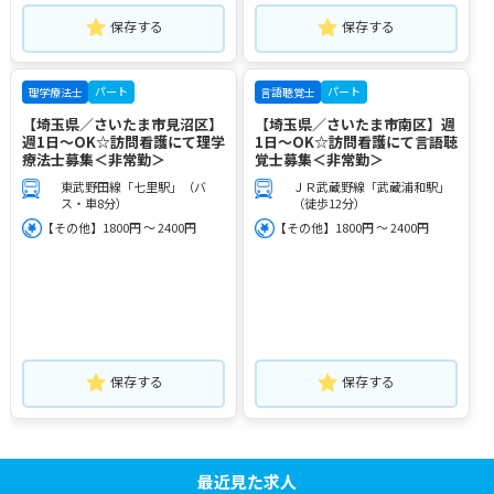
保存する
保存する
パート
パート
理学療法士
言語聴覚士
【埼玉県／さいたま市見沼区】
【埼玉県／さいたま市南区】週
週1日～OK☆訪問看護にて理学
1日～OK☆訪問看護にて言語聴
療法士募集＜非常勤＞
覚士募集＜非常勤＞
東武野田線「七里駅」（バ
ＪＲ武蔵野線「武蔵浦和駅」
ス・車8分）
（徒歩12分）
【その他】1800円 ～ 2400円
【その他】1800円 ～ 2400円
保存する
保存する
最近見た求人