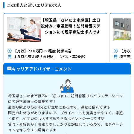
この求人と近いエリアの求人
【埼玉県／さいたま市緑区】土日
祝休み／車通勤可！訪問看護ステ
ーションにて理学療法士求人です
【月収】27.0万円 ～ 程度 諸手当込
【月収】2
ＪＲ京浜東北線「与野駅」（バス・車20分）
埼玉高速
キャリアアドバイザーコメント
埼玉県さいたま市緑区にございます、訪問看護リハビリステーション
にて理学療法士の募集です！
最寄り駅より徒歩4分と好立地にあるので、通勤に便利です♪
固定のお休みがありますので、プライベートも充実させやすく、家庭
と両立しやすいのもおすすめできるポイントの一つです◎
賞与・昇給あり！頑張りをしっかりと評価しているので、モチベーシ
ョンを保ちやすい環境です★