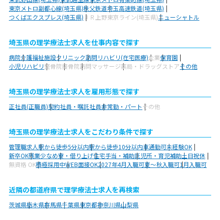
東京メトロ副都心線(埼玉県)
秩父鉄道
埼玉高速鉄道(埼玉県)
つくばエクスプレス(埼玉県)
ＪＲ上野東京ライン(埼玉県)
ニューシャトル
埼玉県の理学療法士求人を仕事内容で探す
病院
介護福祉施設
クリニック
訪問リハビリ(在宅医療)
企業
保育園
小児リハビリ
整骨院
接骨院
訪問マッサージ
薬局・ドラッグストア
その他
埼玉県の理学療法士求人を雇用形態で探す
正社員(正職員)
契約社員・嘱託社員
非常勤・パート
その他
埼玉県の理学療法士求人をこだわり条件で探す
管理職求人
駅から徒歩5分以内
駅から徒歩10分以内
車通勤可
未経験OK
新卒OK
残業少なめ
寮・借り上げ
住宅手当・補助
託児所・育児補助
土日祝休
無資格 OK
積極採用中
WEB面接OK
2027年4月入職可
夏～秋入職可
1月入職可
近隣の都道府県で理学療法士求人を再検索
茨城県
栃木県
群馬県
千葉県
東京都
神奈川県
山梨県