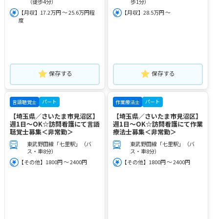
（徒歩4分）
歩1分）
【月収】17.2万円 ～ 25.6万円程
【月収】28.5万円 ～
度
保存する
保存する
パート
パート
言語聴覚士
作業療法士
【埼玉県／さいたま市見沼区】
【埼玉県／さいたま市見沼区】
週1日～OK☆訪問看護にて言語
週1日～OK☆訪問看護にて作業
聴覚士募集＜非常勤＞
療法士募集＜非常勤＞
東武野田線「七里駅」（バ
東武野田線「七里駅」（バ
ス・車8分）
ス・車8分）
【その他】1800円 ～ 2400円
【その他】1800円 ～ 2400円