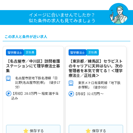
イメージに合いませんでしたか？
似た条件の求人も見てみましょう
この求人と条件が近い求人
正社員
正社員
理学療法士
理学療法士
【名古屋市／中川区】訪問看護
【東京都／練馬区】セラピスト
ステーションにて理学療法士募
のキャリアに天井はない。次の
集
管理者を本気で育てる！＜理学
療法士／正社員＞
名古屋市営地下鉄名港線「日
比野(名古屋市営)駅」（徒歩17
東京メトロ有楽町線「地下鉄
分）
赤塚駅」（徒歩9分）
【月収】28.0万円 ～ 程度 諸手当
【月収】32.0万円 ～
込み
保存する
保存する