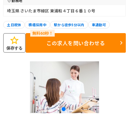
勤務地
埼玉県 さいたま市緑区 東浦和４丁目６番１０号
土日祝休
積極採用中
駅から徒歩5分以内
車通勤可
star
この求人を問い合わせる
保存する