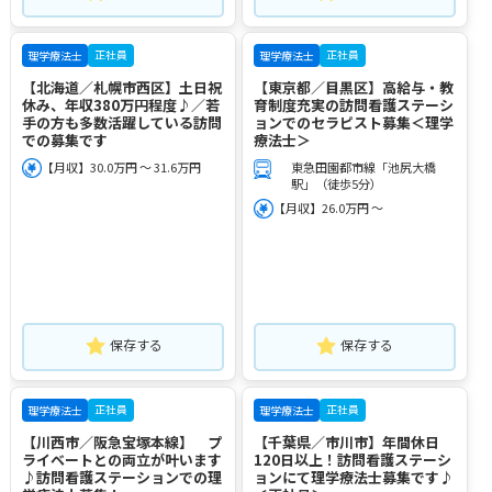
正社員
正社員
理学療法士
理学療法士
【北海道／札幌市西区】土日祝
【東京都／目黒区】高給与・教
休み、年収380万円程度♪／若
育制度充実の訪問看護ステーシ
手の方も多数活躍している訪問
ョンでのセラピスト募集＜理学
での募集です
療法士＞
【月収】30.0万円 ～ 31.6万円
東急田園都市線「池尻大橋
駅」（徒歩5分）
【月収】26.0万円 ～
保存する
保存する
正社員
正社員
理学療法士
理学療法士
【川西市／阪急宝塚本線】 プ
【千葉県／市川市】年間休日
ライベートとの両立が叶います
120日以上！訪問看護ステーシ
♪訪問看護ステーションでの理
ョンにて理学療法士募集です♪