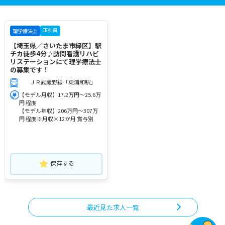
正社員
理学療法士
【埼玉県／さいたま市緑区】駅
チカ徒歩4分♪訪問看護リハビ
リステーションにて理学療法士
の募集です！
ＪＲ武蔵野線「東浦和駅」
【モデル月収】17.2万円～25.6万
円 程度
【モデル年収】206万円～307万
円 程度※月収×12か月 賞与別
保存する
最近見た求人一覧