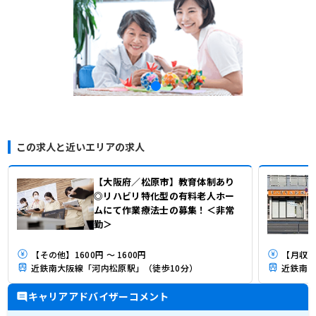
この求人と近いエリアの求人
【大阪府／松原市】教育体制あり
◎リハビリ特化型の有料老人ホー
ムにて作業療法士の募集！＜非常
勤＞
【その他】1600円 ～ 1600円
【月収】3
近鉄南大阪線「河内松原駅」（徒歩10分）
近鉄南大
キャリアアドバイザーコメント