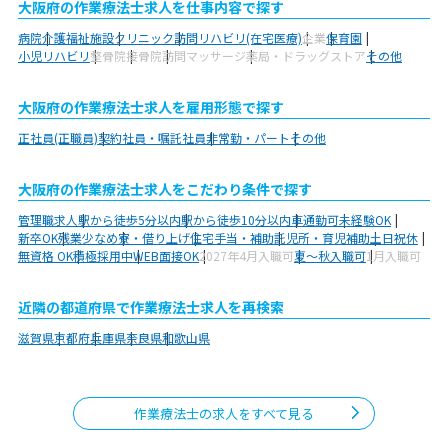
大阪府の作業療法士求人を仕事内容で探す
病院
介護福祉施設
クリニック
訪問リハビリ(在宅医療)
企業
保育園
小児リハビリ
整骨院
接骨院
訪問マッサージ
薬局・ドラッグストア
その他
大阪府の作業療法士求人を雇用形態で探す
正社員(正職員)
契約社員・嘱託社員
非常勤・パート
その他
大阪府の作業療法士求人をこだわり条件で探す
管理職求人
駅から徒歩5分以内
駅から徒歩10分以内
車通勤可
未経験OK
新卒OK
残業少なめ
寮・借り上げ
住宅手当・補助
託児所・育児補助
土日祝休
無資格 OK
積極採用中
WEB面接OK
2027年4月入職可
夏～秋入職可
1月入職可
近隣の都道府県で作業療法士求人を再検索
滋賀県
京都府
兵庫県
奈良県
和歌山県
作業療法士の求人をすべて見る