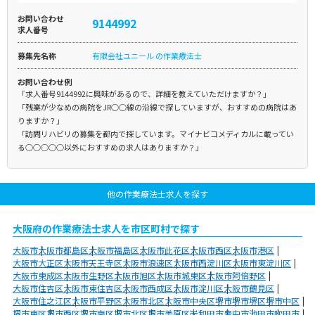
お問い合わせ
9144992
求人番号
募集先名称
有限会社ユニール の作業療法士
お問い合わせ例
「求人番号9144992に興味があるので、詳細を教えていただけますか？」
「残業が少なめの病院をJR○○線の沿線で探していますが、おすすめの病院はあ
りますか？」
「訪問リハビリの募集を都内で探しています。マイナビコメディカルに載ってい
る○○○○○以外におすすめの求人はありますか？」
他の作業療法士求人を探す
大阪府の作業療法士求人を市区町村で探す
大阪市
大阪市都島区
大阪市福島区
大阪市此花区
大阪市西区
大阪市港区
大阪市大正区
大阪市天王寺区
大阪市浪速区
大阪市西淀川区
大阪市東淀川区
大阪市東成区
大阪市生野区
大阪市旭区
大阪市城東区
大阪市阿倍野区
大阪市住吉区
大阪市東住吉区
大阪市西成区
大阪市淀川区
大阪市鶴見区
大阪市住之江区
大阪市平野区
大阪市北区
大阪市中央区
堺市
堺市堺区
堺市中区
堺市東区
堺市西区
堺市南区
堺市北区
堺市美原区
岸和田市
豊中市
池田市
吹田市