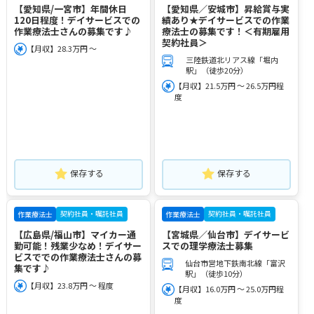
【愛知県/一宮市】年間休日
【愛知県／安城市】昇給賞与実
120日程度！デイサービスでの
績あり★デイサービスでの作業
作業療法士さんの募集です♪
療法士の募集です！＜有期雇用
契約社員＞
【月収】28.3万円 ～
三陸鉄道北リアス線「堀内
駅」（徒歩20分）
【月収】21.5万円 ～ 26.5万円程
度
保存する
保存する
契約社員・嘱託社員
契約社員・嘱託社員
作業療法士
作業療法士
【広島県/福山市】マイカー通
【宮城県／仙台市】デイサービ
勤可能！残業少なめ！デイサー
スでの理学療法士募集
ビスででの作業療法士さんの募
仙台市営地下鉄南北線「富沢
集です♪
駅」（徒歩10分）
【月収】23.8万円 ～ 程度
【月収】16.0万円 ～ 25.0万円程
度