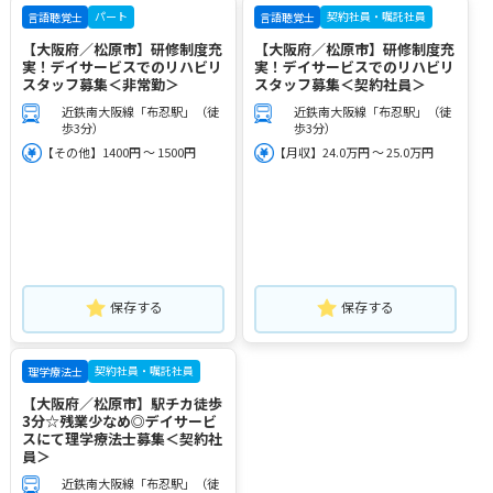
パート
契約社員・嘱託社員
言語聴覚士
言語聴覚士
【大阪府／松原市】研修制度充
【大阪府／松原市】研修制度充
実！デイサービスでのリハビリ
実！デイサービスでのリハビリ
スタッフ募集＜非常勤＞
スタッフ募集＜契約社員＞
近鉄南大阪線「布忍駅」（徒
近鉄南大阪線「布忍駅」（徒
歩3分）
歩3分）
【その他】1400円 ～ 1500円
【月収】24.0万円 ～ 25.0万円
保存する
保存する
契約社員・嘱託社員
理学療法士
【大阪府／松原市】駅チカ徒歩
3分☆残業少なめ◎デイサービ
スにて理学療法士募集＜契約社
員＞
近鉄南大阪線「布忍駅」（徒