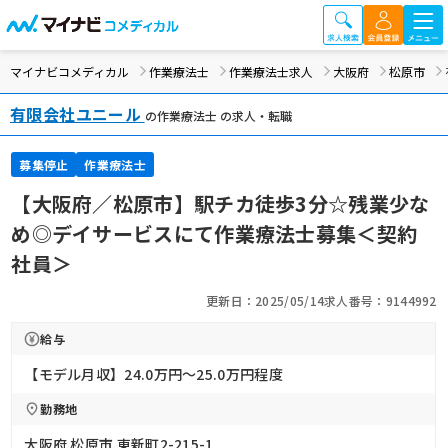
マイナビコメディカル
作業療法士
作業療法士求人
大阪府
松原市
有限会社ユニール
の作業療法士 の求人・転職
募集停止
作業療法士
【大阪府／松原市】駅チカ徒歩3分☆残業少な
め◎デイサービスにて作業療法士募集＜契約
社員＞
更新日：2025/05/14
求人番号：9144992
給与
【モデル月収】24.0万円〜25.0万円程度
勤務地
大阪府 松原市 東新町2-215-1