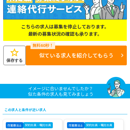
こちらの求人は募集を停止しております。
最新の募集状況の確認も承ります。
star
似ている求人を紹介してもらう
保存する
イメージに合いませんでしたか？
似た条件の求人も見てみましょう
この求人と条件が近い求人
契約社員・嘱託社員
契約社員・嘱託社員
作業療法士
作業療法士