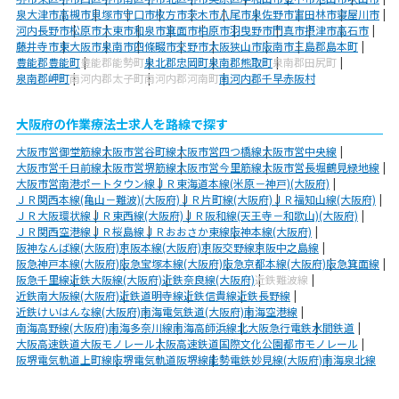
泉大津市
高槻市
貝塚市
守口市
枚方市
茨木市
八尾市
泉佐野市
富田林市
寝屋川市
河内長野市
松原市
大東市
和泉市
箕面市
柏原市
羽曳野市
門真市
摂津市
高石市
藤井寺市
東大阪市
泉南市
四條畷市
交野市
大阪狭山市
阪南市
三島郡島本町
豊能郡豊能町
豊能郡能勢町
泉北郡忠岡町
泉南郡熊取町
泉南郡田尻町
泉南郡岬町
南河内郡太子町
南河内郡河南町
南河内郡千早赤阪村
大阪府の作業療法士求人を路線で探す
大阪市営御堂筋線
大阪市営谷町線
大阪市営四つ橋線
大阪市営中央線
大阪市営千日前線
大阪市営堺筋線
大阪市営今里筋線
大阪市営長堀鶴見緑地線
大阪市営南港ポートタウン線
ＪＲ東海道本線(米原－神戸)(大阪府)
ＪＲ関西本線(亀山－難波)(大阪府)
ＪＲ片町線(大阪府)
ＪＲ福知山線(大阪府)
ＪＲ大阪環状線
ＪＲ東西線(大阪府)
ＪＲ阪和線(天王寺－和歌山)(大阪府)
ＪＲ関西空港線
ＪＲ桜島線
ＪＲおおさか東線
阪神本線(大阪府)
阪神なんば線(大阪府)
京阪本線(大阪府)
京阪交野線
京阪中之島線
阪急神戸本線(大阪府)
阪急宝塚本線(大阪府)
阪急京都本線(大阪府)
阪急箕面線
阪急千里線
近鉄大阪線(大阪府)
近鉄奈良線(大阪府)
近鉄難波線
近鉄南大阪線(大阪府)
近鉄道明寺線
近鉄信貴線
近鉄長野線
近鉄けいはんな線(大阪府)
南海電気鉄道(大阪府)
南海空港線
南海高野線(大阪府)
南海多奈川線
南海高師浜線
北大阪急行電鉄
水間鉄道
大阪高速鉄道大阪モノレール
大阪高速鉄道国際文化公園都市モノレール
阪堺電気軌道上町線
阪堺電気軌道阪堺線
能勢電鉄妙見線(大阪府)
南海泉北線