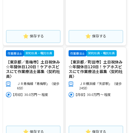
保存する
保存する
契約社員・嘱託社員
契約社員・嘱託社員
作業療法士
作業療法士
【東京都／青梅市】土日祝休み
【東京都／町田市】土日祝休み
☆年間休日120日！ケアホスピ
☆年間休日120日！ケアホスピ
スにて作業療法士募集〈契約社
スにて作業療法士募集〈契約社
員〉
員〉
ＪＲ青梅線「青梅駅」（徒歩
ＪＲ横浜線「矢部駅」（徒歩
6分）
24分）
【月収】30.0万円 ～ 程度
【月収】30.0万円 ～ 程度
保存する
保存する