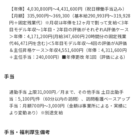
【年俸】4,030,800円～4,431,600円（祝日稼働手当込み）
【月額】335,900円～369,300（基本給290,993円～319,928
円＋固定残業代）※月収は年俸を12ヶ月で割って支給＜3年
目モデル年収～1年目・2年目の評価がそれぞれA評価ケース
＞年俸：4,171,200円(月給347,600円 20時間分の固定残業
代46,471円を含む)＜5年目モデル年収～4回の評価がA評価
＆主任昇格ケース＞年収4,551,600円（年俸：4,311,600円
＋主任手当：240,000円）■年俸更改 年1回（評価による）
手当
通勤手当 上限31,000円／月まで、その他手当 土日出勤手
当：5,100円/件（60分以内の訪問）、訪問看護ベースアップ
手当：月額700円～3,000円（金額は事業所による・実績に
より変動あり）※別途支給
手当・福利厚生備考