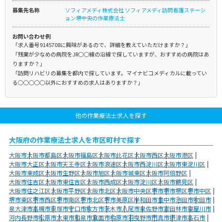
募集先名称
ソフィアメディ株式会社 ソフィアメディ訪問看護ステーシ
ョン堺中央の作業療法士
お問い合わせ例
「求人番号9145708に興味があるので、詳細を教えていただけますか？」
「残業が少なめの病院をJR○○線の沿線で探していますが、おすすめの病院はあ
りますか？」
「訪問リハビリの募集を都内で探しています。マイナビコメディカルに載ってい
る○○○○○以外におすすめの求人はありますか？」
他の作業療法士求人を探す
大阪府の作業療法士求人を市区町村で探す
大阪市
大阪市都島区
大阪市福島区
大阪市此花区
大阪市西区
大阪市港区
大阪市大正区
大阪市天王寺区
大阪市浪速区
大阪市西淀川区
大阪市東淀川区
大阪市東成区
大阪市生野区
大阪市旭区
大阪市城東区
大阪市阿倍野区
大阪市住吉区
大阪市東住吉区
大阪市西成区
大阪市淀川区
大阪市鶴見区
大阪市住之江区
大阪市平野区
大阪市北区
大阪市中央区
堺市
堺市堺区
堺市中区
堺市東区
堺市西区
堺市南区
堺市北区
堺市美原区
岸和田市
豊中市
池田市
吹田市
泉大津市
高槻市
貝塚市
守口市
枚方市
茨木市
八尾市
泉佐野市
富田林市
寝屋川市
河内長野市
松原市
大東市
和泉市
箕面市
柏原市
羽曳野市
門真市
摂津市
高石市