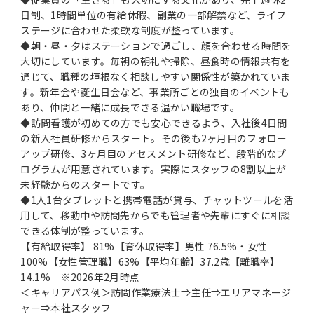
日制、1時間単位の有給休暇、副業の一部解禁など、ライフ
ステージに合わせた柔軟な制度が整っています。
◆朝・昼・夕はステーションで過ごし、顔を合わせる時間を
大切にしています。毎朝の朝礼や掃除、昼食時の情報共有を
通じて、職種の垣根なく相談しやすい関係性が築かれていま
す。新年会や誕生日会など、事業所ごとの独自のイベントも
あり、仲間と一緒に成長できる温かい職場です。
◆訪問看護が初めての方でも安心できるよう、入社後4日間
の新入社員研修からスタート。その後も2ヶ月目のフォロー
アップ研修、3ヶ月目のアセスメント研修など、段階的なプ
ログラムが用意されています。実際にスタッフの8割以上が
未経験からのスタートです。
◆1人1台タブレットと携帯電話が貸与、チャットツールを活
用して、移動中や訪問先からでも管理者や先輩にすぐに相談
できる体制が整っています。
【有給取得率】 81%【育休取得率】男性 76.5%・女性
100%【女性管理職】63%【平均年齢】37.2歳【離職率】
14.1% ※2026年2月時点
＜キャリアパス例＞訪問作業療法士⇒主任⇒エリアマネージ
ャー⇒本社スタッフ