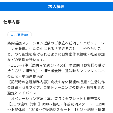
求人概要
仕事内容
WEB面接OK
訪問看護ステーション近隣のご家庭へ訪問しリハビリテーシ
ョンを提供。生活の中にある「できること」「やりたいこ
と」の可能性を広げられるように日常動作や趣味・社会参加
などの支援を行います。
・1日5～7件（訪問時間30分・45分）の訪問（お客様の受け
持ち方法：担当制）・担当者会議、退院時カンファレンスへ
の出席・地域連携活動
【訪問時の各種業務内容】病状や身体機能の把握・生活動作
の訓練・セルフケア、自主トレーニングの指導・福祉用具の
選定とアドバイス
※オペレーション方法：車、貸与：タブレットと携帯電話
【1日の流れ（例）】9:00～朝礼・午前訪問スタート 12:00
～お昼休憩 13:10～午後訪問スタート 17:45～記録・情報