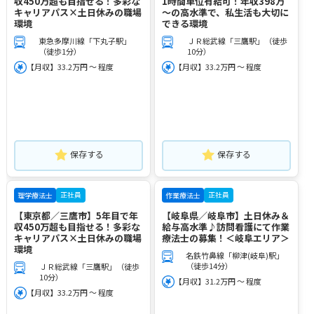
収450万超も目指せる！多彩な
1時間単位有給可！年収398万
キャリアパス×土日休みの職場
～の高水準で、私生活も大切に
環境
できる環境
東急多摩川線「下丸子駅」
ＪＲ総武線「三鷹駅」（徒歩
（徒歩1分）
10分）
【月収】33.2万円 ～ 程度
【月収】33.2万円 ～ 程度
保存する
保存する
正社員
正社員
理学療法士
作業療法士
【東京都／三鷹市】5年目で年
【岐阜県／岐阜市】土日休み＆
収450万超も目指せる！多彩な
給与高水準♪訪問看護にて作業
キャリアパス×土日休みの職場
療法士の募集！＜岐阜エリア＞
環境
名鉄竹鼻線「柳津(岐阜)駅」
（徒歩14分）
ＪＲ総武線「三鷹駅」（徒歩
10分）
【月収】31.2万円 ～ 程度
【月収】33.2万円 ～ 程度