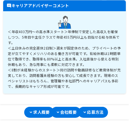
キャリアアドバイザーコメント
＜年収403万円～の高水準スタート＞年俸制で安定した高収入を確保
しつつ、5年目や主任クラスで年収455万円以上も目指せる給与体系で
す。
＜土日休みの完全週休2日制＞週末が固定休のため、プライベートの予
定が立てやすくメリハリのある働き方が可能です。有給休暇は1時間単
位で取得でき、取得率も80%以上と高水準。入社直後から使える特別
休暇もあり、急な用事にも柔軟に対応できます。
＜8割が未経験からのスタート＞同行訪問や動画研修など教育体制が充
実しており、訪問看護未経験の方も安心して成長できます。現場のス
ペシャリストはもちろん、管理職や本社部門へのキャリアパスも多彩
で、長期的なキャリア形成が可能です。
求人概要
会社概要
応募方法