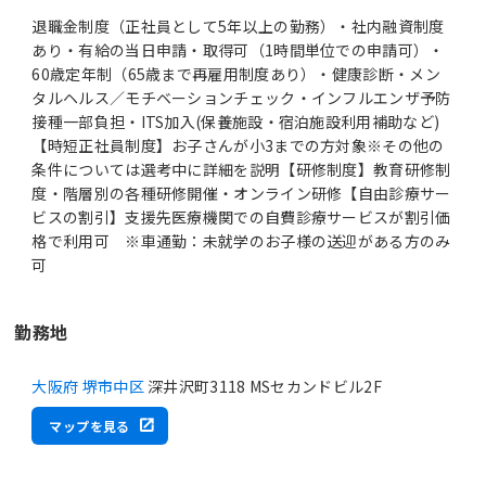
退職金制度（正社員として5年以上の勤務）・社内融資制度
あり・有給の当日申請・取得可（1時間単位での申請可）・
60歳定年制（65歳まで再雇用制度あり）・健康診断・メン
タルヘルス／モチベーションチェック・インフルエンザ予防
接種一部負担・ITS加入(保養施設・宿泊施設利用補助など)
【時短正社員制度】お子さんが小3までの方対象※その他の
条件については選考中に詳細を説明【研修制度】教育研修制
度・階層別の各種研修開催・オンライン研修【自由診療サー
ビスの割引】支援先医療機関での自費診療サービスが割引価
格で利用可 ※車通勤：未就学のお子様の送迎がある方のみ
可
勤務地
大阪府 堺市中区
深井沢町3118 MSセカンドビル2F
マップを見る