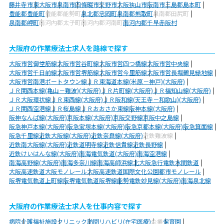
藤井寺市
東大阪市
泉南市
四條畷市
交野市
大阪狭山市
阪南市
三島郡島本町
豊能郡豊能町
豊能郡能勢町
泉北郡忠岡町
泉南郡熊取町
泉南郡田尻町
泉南郡岬町
南河内郡太子町
南河内郡河南町
南河内郡千早赤阪村
大阪府の作業療法士求人を路線で探す
大阪市営御堂筋線
大阪市営谷町線
大阪市営四つ橋線
大阪市営中央線
大阪市営千日前線
大阪市営堺筋線
大阪市営今里筋線
大阪市営長堀鶴見緑地線
大阪市営南港ポートタウン線
ＪＲ東海道本線(米原－神戸)(大阪府)
ＪＲ関西本線(亀山－難波)(大阪府)
ＪＲ片町線(大阪府)
ＪＲ福知山線(大阪府)
ＪＲ大阪環状線
ＪＲ東西線(大阪府)
ＪＲ阪和線(天王寺－和歌山)(大阪府)
ＪＲ関西空港線
ＪＲ桜島線
ＪＲおおさか東線
阪神本線(大阪府)
阪神なんば線(大阪府)
京阪本線(大阪府)
京阪交野線
京阪中之島線
阪急神戸本線(大阪府)
阪急宝塚本線(大阪府)
阪急京都本線(大阪府)
阪急箕面線
阪急千里線
近鉄大阪線(大阪府)
近鉄奈良線(大阪府)
近鉄難波線
近鉄南大阪線(大阪府)
近鉄道明寺線
近鉄信貴線
近鉄長野線
近鉄けいはんな線(大阪府)
南海電気鉄道(大阪府)
南海空港線
南海高野線(大阪府)
南海多奈川線
南海高師浜線
北大阪急行電鉄
水間鉄道
大阪高速鉄道大阪モノレール
大阪高速鉄道国際文化公園都市モノレール
阪堺電気軌道上町線
阪堺電気軌道阪堺線
能勢電鉄妙見線(大阪府)
南海泉北線
大阪府の作業療法士求人を仕事内容で探す
病院
介護福祉施設
クリニック
訪問リハビリ(在宅医療)
企業
保育園