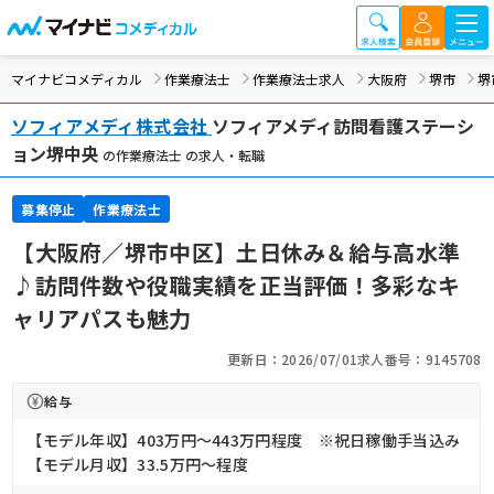
マイナビコメディカル
作業療法士
作業療法士求人
大阪府
堺市
堺
ソフィアメディ株式会社
ソフィアメディ訪問看護ステーシ
ョン堺中央
の作業療法士 の求人・転職
募集停止
作業療法士
【大阪府／堺市中区】土日休み＆給与高水準
♪訪問件数や役職実績を正当評価！多彩なキ
ャリアパスも魅力
更新日：2026/07/01
求人番号：9145708
給与
【モデル年収】403万円〜443万円程度 ※祝日稼働手当込み
【モデル月収】33.5万円〜程度