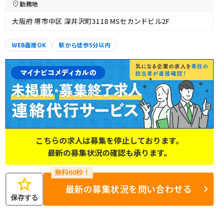
勤務地
大阪府 堺市中区 深井沢町3118 MSセカンドビル2F
WEB面接OK
駅から徒歩5分以内
こちらの求人は募集を停止しております。
最新の募集状況の確認も承ります。
star
最新の募集状況を問い合わせる
保存する