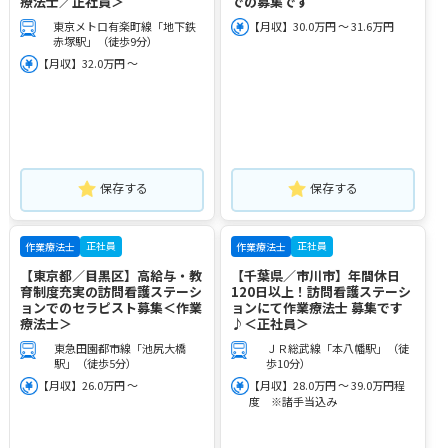
療法士／正社員＞
での募集です
東京メトロ有楽町線「地下鉄
【月収】30.0万円 ～ 31.6万円
赤塚駅」（徒歩9分）
【月収】32.0万円 ～
保存する
保存する
正社員
正社員
作業療法士
作業療法士
【東京都／目黒区】高給与・教
【千葉県／市川市】年間休日
育制度充実の訪問看護ステーシ
120日以上！訪問看護ステーシ
ョンでのセラピスト募集＜作業
ョンにて作業療法士 募集です
療法士＞
♪＜正社員＞
東急田園都市線「池尻大橋
ＪＲ総武線「本八幡駅」（徒
駅」（徒歩5分）
歩10分）
【月収】26.0万円 ～
【月収】28.0万円 ～ 39.0万円程
度 ※諸手当込み