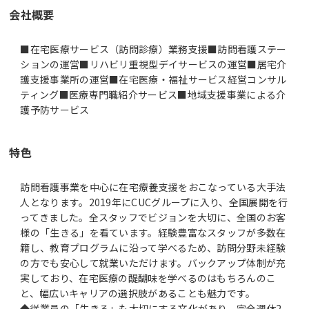
会社概要
■在宅医療サービス（訪問診療）業務支援■訪問看護ステー
ションの運営■リハビリ重視型デイサービスの運営■居宅介
護支援事業所の運営■在宅医療・福祉サービス経営コンサル
ティング■医療専門職紹介サービス■地域支援事業による介
護予防サービス
特色
訪問看護事業を中心に在宅療養支援をおこなっている大手法
人となります。2019年にCUCグループに入り、全国展開を行
ってきました。全スタッフでビジョンを大切に、全国のお客
様の「生きる」を看ています。経験豊富なスタッフが多数在
籍し、教育プログラムに沿って学べるため、訪問分野未経験
の方でも安心して就業いただけます。バックアップ体制が充
実しており、在宅医療の醍醐味を学べるのはもちろんのこ
と、幅広いキャリアの選択肢があることも魅力です。
◆従業員の「生きる」も大切にする文化があり、完全週休2