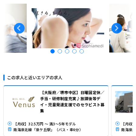
この求人と近いエリアの求人
【大阪府／堺市中区】日曜固定休／
手当・研修制度充実♪放課後等デ
イ・児童発達支援でのセラピスト募
集
【月収】32.5万円 ～ 満3～5年モデル
【月収】
南海泉北線「泉ケ丘駅」（バス・車6分）
南海泉北