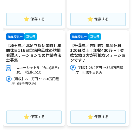
保存する
保存する
正社員
正社員
作業療法士
作業療法士
【埼玉県／北足立郡伊奈町】年
【千葉県／市川市】年間休日
間休日116日◎病院母体の訪問
120日以上！年収400万～！柔
看護ステーションでの作業療法
軟な働き方が可能なステーショ
士募集
ンです♪
ニューシャトル「丸山(埼玉)
【月収】28.0万円 ～ 38.5万円程
駅」（徒歩15分）
度 ※諸手当込み
【月収】22.0万円 ～ 29.0万円程
度（諸手当込み）
保存する
保存する