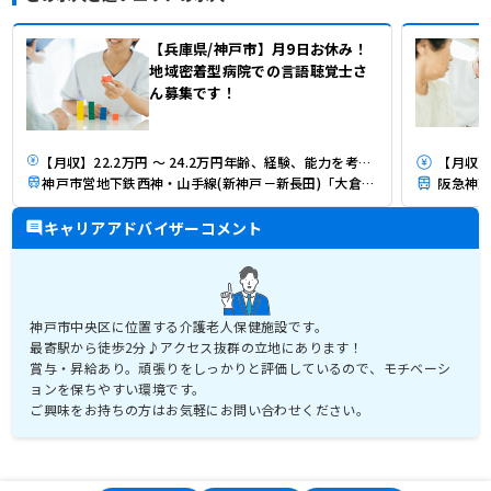
【兵庫県/神戸市】月9日お休み！
地域密着型病院での言語聴覚士さ
ん募集です！
【月収】22.2万円 ～ 24.2万円年齢、経験、能力を考慮のうえ、同院規定により決定します。
【月収】
神戸市営地下鉄西神・山手線(新神戸－新長田)「大倉山(兵庫)駅」（徒歩8分）
阪急神戸
キャリアアドバイザーコメント
神戸市中央区に位置する介護老人保健施設です。
最寄駅から徒歩2分♪アクセス抜群の立地にあります！
賞与・昇給あり。頑張りをしっかりと評価しているので、モチベーシ
ョンを保ちやすい環境です。
ご興味をお持ちの方はお気軽にお問い合わせください。