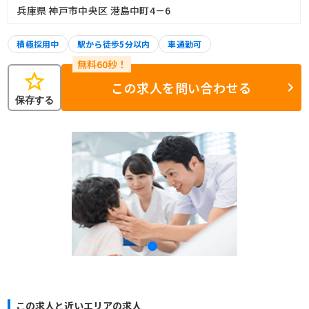
兵庫県 神戸市中央区 港島中町4－6
積極採用中
駅から徒歩5分以内
車通勤可
star
この求人を問い合わせる
保存する
この求人と近いエリアの求人