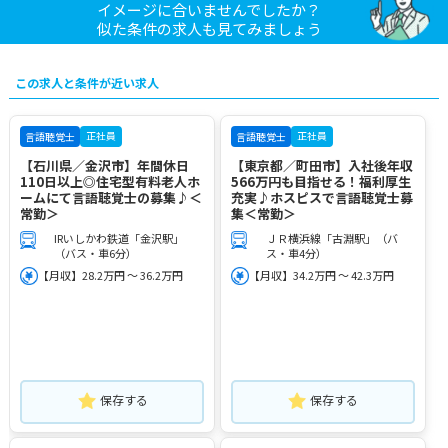
イメージに合いませんでしたか？
似た条件の求人も見てみましょう
この求人と条件が近い求人
正社員
正社員
言語聴覚士
言語聴覚士
【石川県／金沢市】年間休日
【東京都／町田市】入社後年収
110日以上◎住宅型有料老人ホ
566万円も目指せる！福利厚生
ームにて言語聴覚士の募集♪＜
充実♪ホスピスで言語聴覚士募
常勤＞
集＜常勤＞
IRいしかわ鉄道「金沢駅」
ＪＲ横浜線「古淵駅」（バ
（バス・車6分）
ス・車4分）
【月収】28.2万円 ～ 36.2万円
【月収】34.2万円 ～ 42.3万円
保存する
保存する