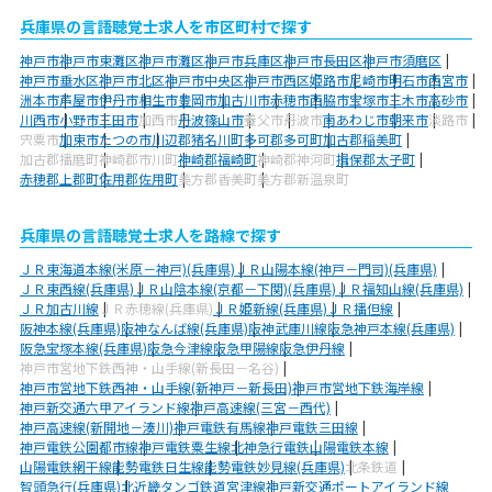
兵庫県の言語聴覚士求人を市区町村で探す
神戸市
神戸市東灘区
神戸市灘区
神戸市兵庫区
神戸市長田区
神戸市須磨区
神戸市垂水区
神戸市北区
神戸市中央区
神戸市西区
姫路市
尼崎市
明石市
西宮市
洲本市
芦屋市
伊丹市
相生市
豊岡市
加古川市
赤穂市
西脇市
宝塚市
三木市
高砂市
川西市
小野市
三田市
加西市
丹波篠山市
養父市
丹波市
南あわじ市
朝来市
淡路市
宍粟市
加東市
たつの市
川辺郡猪名川町
多可郡多可町
加古郡稲美町
加古郡播磨町
神崎郡市川町
神崎郡福崎町
神崎郡神河町
揖保郡太子町
赤穂郡上郡町
佐用郡佐用町
美方郡香美町
美方郡新温泉町
兵庫県の言語聴覚士求人を路線で探す
ＪＲ東海道本線(米原－神戸)(兵庫県)
ＪＲ山陽本線(神戸－門司)(兵庫県)
ＪＲ東西線(兵庫県)
ＪＲ山陰本線(京都－下関)(兵庫県)
ＪＲ福知山線(兵庫県)
ＪＲ加古川線
ＪＲ赤穂線(兵庫県)
ＪＲ姫新線(兵庫県)
ＪＲ播但線
阪神本線(兵庫県)
阪神なんば線(兵庫県)
阪神武庫川線
阪急神戸本線(兵庫県)
阪急宝塚本線(兵庫県)
阪急今津線
阪急甲陽線
阪急伊丹線
神戸市営地下鉄西神・山手線(新長田－名谷)
神戸市営地下鉄西神・山手線(新神戸－新長田)
神戸市営地下鉄海岸線
神戸新交通六甲アイランド線
神戸高速線(三宮－西代)
神戸高速線(新開地－湊川)
神戸電鉄有馬線
神戸電鉄三田線
神戸電鉄公園都市線
神戸電鉄粟生線
北神急行電鉄
山陽電鉄本線
山陽電鉄網干線
能勢電鉄日生線
能勢電鉄妙見線(兵庫県)
北条鉄道
智頭急行(兵庫県)
北近畿タンゴ鉄道宮津線
神戸新交通ポートアイランド線