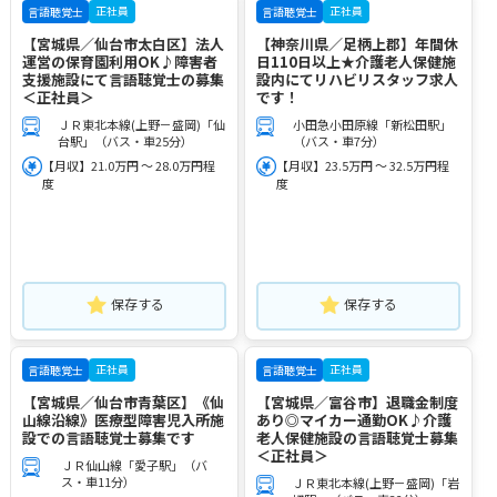
正社員
正社員
言語聴覚士
言語聴覚士
【宮城県／仙台市太白区】法人
【神奈川県／足柄上郡】年間休
運営の保育園利用OK♪障害者
日110日以上★介護老人保健施
支援施設にて言語聴覚士の募集
設内にてリハビリスタッフ求人
＜正社員＞
です！
ＪＲ東北本線(上野－盛岡)「仙
小田急小田原線「新松田駅」
台駅」（バス・車25分）
（バス・車7分）
【月収】21.0万円 ～ 28.0万円程
【月収】23.5万円 ～ 32.5万円程
度
度
保存する
保存する
正社員
正社員
言語聴覚士
言語聴覚士
【宮城県／仙台市青葉区】《仙
【宮城県／富谷市】退職金制度
山線沿線》医療型障害児入所施
あり◎マイカー通勤OK♪介護
設での言語聴覚士募集です
老人保健施設の言語聴覚士募集
＜正社員＞
ＪＲ仙山線「愛子駅」（バ
ス・車11分）
ＪＲ東北本線(上野－盛岡)「岩