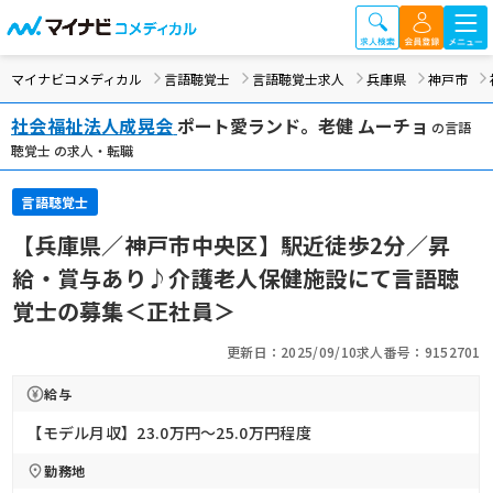
マイナビコメディカル
言語聴覚士
言語聴覚士求人
兵庫県
神戸市
社会福祉法人成晃会
ポート愛ランド。老健 ムーチョ
の言語
聴覚士 の求人・転職
言語聴覚士
【兵庫県／神戸市中央区】駅近徒歩2分／昇
給・賞与あり♪介護老人保健施設にて言語聴
覚士の募集＜正社員＞
更新日：2025/09/10
求人番号：9152701
給与
【モデル月収】23.0万円〜25.0万円程度
勤務地