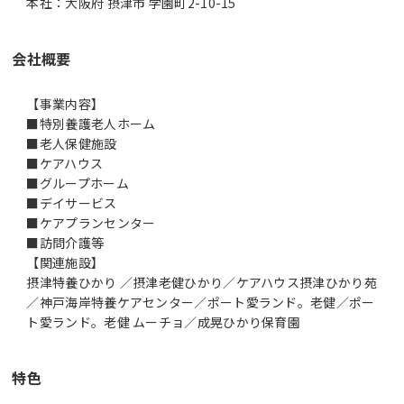
本社：大阪府 摂津市 学園町2-10-15
会社概要
【事業内容】
■特別養護老人ホーム
■老人保健施設
■ケアハウス
■グループホーム
■デイサービス
■ケアプランセンター
■訪問介護等
【関連施設】
摂津特養ひかり ／摂津老健ひかり／ケアハウス摂津ひかり苑
／神戸海岸特養ケアセンター／ポート愛ランド。老健／ポー
ト愛ランド。老健 ムーチョ／成晃ひかり保育園
特色