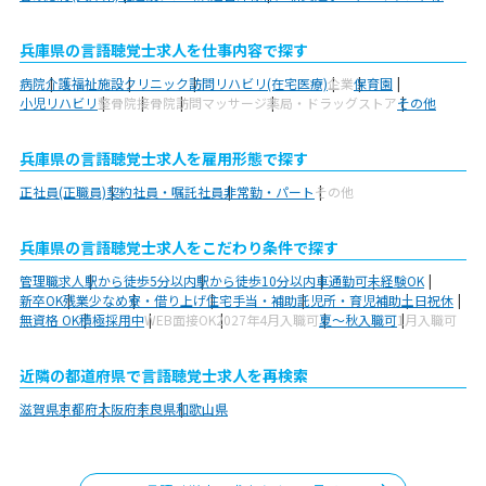
兵庫県の言語聴覚士求人を仕事内容で探す
病院
介護福祉施設
クリニック
訪問リハビリ(在宅医療)
企業
保育園
小児リハビリ
整骨院
接骨院
訪問マッサージ
薬局・ドラッグストア
その他
兵庫県の言語聴覚士求人を雇用形態で探す
正社員(正職員)
契約社員・嘱託社員
非常勤・パート
その他
兵庫県の言語聴覚士求人をこだわり条件で探す
管理職求人
駅から徒歩5分以内
駅から徒歩10分以内
車通勤可
未経験OK
新卒OK
残業少なめ
寮・借り上げ
住宅手当・補助
託児所・育児補助
土日祝休
無資格 OK
積極採用中
WEB面接OK
2027年4月入職可
夏～秋入職可
1月入職可
近隣の都道府県で言語聴覚士求人を再検索
滋賀県
京都府
大阪府
奈良県
和歌山県