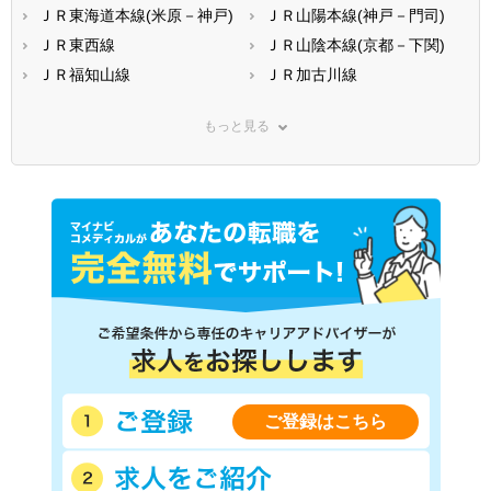
ＪＲ東海道本線(米原－神戸)
ＪＲ山陽本線(神戸－門司)
ＪＲ東西線
ＪＲ山陰本線(京都－下関)
ＪＲ福知山線
ＪＲ加古川線
ＪＲ赤穂線
ＪＲ姫新線
もっと見る
ＪＲ播但線
阪神本線
阪神なんば線
阪神武庫川線
阪急神戸本線
阪急宝塚本線
阪急今津線
阪急甲陽線
阪急伊丹線
神戸市営地下鉄西神・山手線
(新長田－名谷)
神戸市営地下鉄西神・山手線
神戸市営地下鉄海岸線
(新神戸－新長田)
神戸新交通六甲アイランド線
神戸高速線(三宮－西代)
神戸高速線(新開地－湊川)
神戸電鉄有馬線
神戸電鉄三田線
神戸電鉄公園都市線
ご登録はこちら
神戸電鉄粟生線
北神急行電鉄
山陽電鉄本線
山陽電鉄網干線