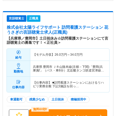
言語聴覚士
正職員
株式会社太陽ライフサポート 訪問看護ステーション 花
うさぎ
の言語聴覚士求人(正職員)
【兵庫県／豊岡市】土日祝休み☆訪問看護ステーションにて言
語聴覚士の募集です！＜正社員＞
【モデル月収】
26.0
万円～
34.0
万円
給与
兵庫県 豊岡市
ＪＲ山陰本線(京都－下関)「豊岡(兵
庫)駅」（バス・車8分）北近畿タンゴ鉄道宮津線
勤務地
「豊岡(兵庫)駅」（バス・車8分）
【仕事内容】 ■訪問看護ステーションにおけるリハ
ビリ業務全般 下記3施設を回っ…
仕事内容
車通勤可
残業少なめ
土日祝休
積極採用中