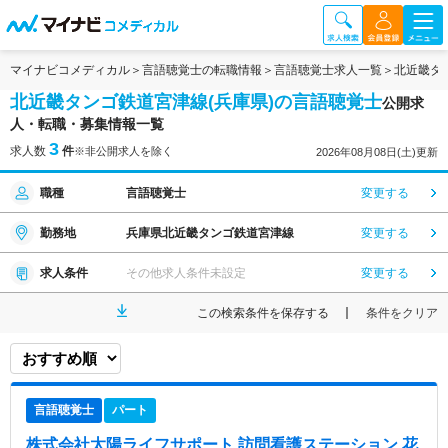
マイナビコメディカル
言語聴覚士の転職情報
言語聴覚士求人一覧
北近畿タ
北近畿タンゴ鉄道宮津線(兵庫県)の言語聴覚士
公開求
人・転職・募集情報一覧
3
求人数
件
※非公開求人を除く
2026年08月08日(土)更新
職種
言語聴覚士
変更する
勤務地
兵庫県北近畿タンゴ鉄道宮津線
変更する
求人条件
その他求人条件未設定
変更する
この検索条件を保存する
条件をクリア
言語聴覚士
パート
株式会社太陽ライフサポート 訪問看護ステーション 花