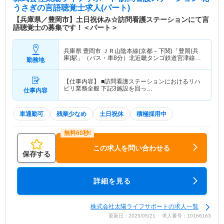
うさぎ
の言語聴覚士求人(パート)
【兵庫県／豊岡市】土日祝休み☆訪問看護ステーションにて言
語聴覚士の募集です！＜パート＞
兵庫県 豊岡市
ＪＲ山陰本線(京都－下関)「豊岡(兵
庫)駅」（バス・車8分）北近畿タンゴ鉄道宮津線
勤務地
「豊岡(兵庫)駅」（バス・車8分）
【仕事内容】 ■訪問看護ステーションにおけるリハ
ビリ業務全般 下記3施設を回っ…
仕事内容
車通勤可
残業少なめ
土日祝休
積極採用中
この求人を問い合わせる
保存する
詳細を見る
株式会社太陽ライフサポートの求人一覧
更新日：2025/05/21 求人番号：10166163