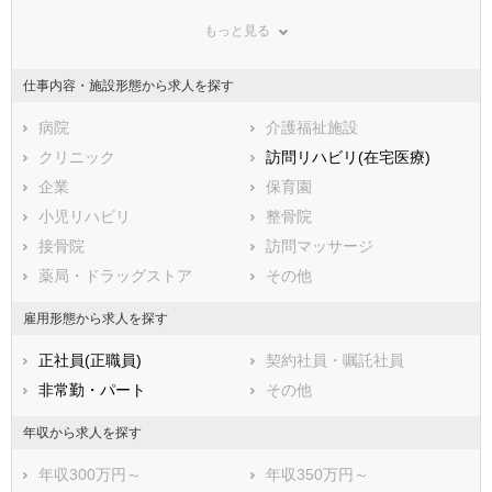
群馬県
埼玉県
千葉県
もっと見る
東京都
神奈川県
新潟県
山梨県
長野県
富山県
仕事内容・施設形態から求人を探す
石川県
福井県
岐阜県
静岡県
病院
愛知県
介護福祉施設
三重県
滋賀県
クリニック
京都府
訪問リハビリ(在宅医療)
大阪府
兵庫県
企業
奈良県
保育園
和歌山県
鳥取県
小児リハビリ
島根県
整骨院
岡山県
広島県
接骨院
山口県
訪問マッサージ
徳島県
香川県
薬局・ドラッグストア
愛媛県
その他
高知県
福岡県
佐賀県
長崎県
雇用形態から求人を探す
熊本県
大分県
宮崎県
正社員(正職員)
契約社員・嘱託社員
鹿児島県
沖縄県
非常勤・パート
その他
年収から求人を探す
年収300万円～
年収350万円～