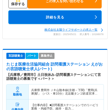
この求人を問い合わせる
保存する
詳細を見る
株式会社太陽ライフサポートの求人一覧
更新日：2025/05/21 求人番号：10166076
言語聴覚士
パート
募集停止
たじま医療生活協同組合 訪問看護ステーション えがお
の言語聴覚士求人(パート)
【兵庫県／豊岡市】土日祝休み♪訪問看護ステーションにて言
語聴覚士の募集です＜パート＞
兵庫県 豊岡市
ＪＲ山陰本線(京都－下関)「豊岡(兵
庫)駅」（バス・車10分）北近畿タンゴ鉄道宮津線
勤務地
「豊岡(兵庫)駅」（バス・車10分）
【仕事内容】 ■訪問看護ステーションでのリハビリ
業務 ・拘縮予防、維持 ・筋力…
仕事内容