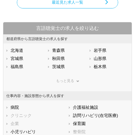
最近見た求人一覧
言語聴覚士の求人を絞り込む
都道府県から言語聴覚士の求人を探す
北海道
青森県
岩手県
宮城県
秋田県
山形県
福島県
茨城県
栃木県
群馬県
埼玉県
千葉県
もっと見る
東京都
神奈川県
新潟県
山梨県
長野県
富山県
仕事内容・施設形態から求人を探す
石川県
福井県
岐阜県
静岡県
病院
愛知県
介護福祉施設
三重県
滋賀県
クリニック
京都府
訪問リハビリ(在宅医療)
大阪府
兵庫県
企業
奈良県
保育園
和歌山県
鳥取県
小児リハビリ
島根県
整骨院
岡山県