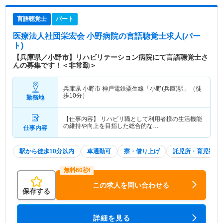
言語聴覚士
パート
医療法人社団栄宏会 小野病院
の言語聴覚士求人(パー
ト)
【兵庫県／小野市】リハビリテーション病院にて言語聴覚士さ
んの募集です！＜非常勤＞
兵庫県 小野市
神戸電鉄粟生線「小野(兵庫)駅」（徒
歩10分）
勤務地
【仕事内容】 リハビリ職として利用者様の生活機能
の維持や向上を目指した総合的な…
仕事内容
駅から徒歩10分以内
車通勤可
寮・借り上げ
託児所・育児補助
この求人を問い合わせる
保存する
詳細を見る