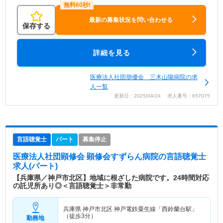
最新の募集状況を問い合わせる
保存する
詳細を見る
医療法人社団朋優会 三木山陽病院の求
人一覧
更新日：2025/04/24 求人番号：657075
言語聴覚士
パート
募集停止
医療法人社団顕修会 顕修会すずらん病院
の言語聴覚士
求人(パート)
【兵庫県／神戸市北区】地域に根ざした病院です。24時間対応
の託児所あり◎＜言語聴覚士＞非常勤
兵庫県 神戸市北区
神戸電鉄粟生線「西鈴蘭台駅」
（徒歩3分）
勤務地