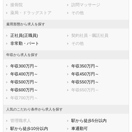
広島県
接骨院
山口県
訪問マッサージ
徳島県
香川県
薬局・ドラッグストア
愛媛県
その他
高知県
福岡県
佐賀県
長崎県
雇用形態から求人を探す
熊本県
大分県
宮崎県
正社員(正職員)
契約社員・嘱託社員
鹿児島県
沖縄県
非常勤・パート
その他
年収から求人を探す
年収300万円～
年収350万円～
年収400万円～
年収450万円～
年収500万円～
年収550万円～
年収600万円～
年収650万円～
年収700万円～
人気のこだわり条件から求人を探す
管理職求人
駅から徒歩5分以内
駅から徒歩10分以内
車通勤可