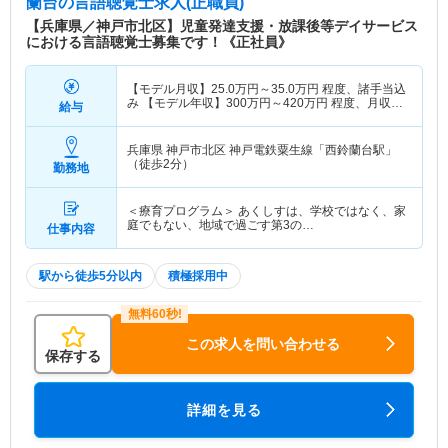
蘭台
の言語聴覚士求人(正職員)
【兵庫県／神戸市北区】児童発達支援・放課後等デイサービス
における言語聴覚士募集です！《正社員》
【モデル月収】
25.0
万円～
35.0
万円
程度、諸手当込
み 【モデル年収】
300
万円～
420
万円
程度、月収
給与
×12ヶ月計算
兵庫県 神戸市北区
神戸電鉄粟生線「西鈴蘭台駅」
（徒歩2分）
勤務地
＜療育プログラム＞ あくしすは、学校ではなく、家
庭でもない、地域で過ごす第3の…
仕事内容
駅から徒歩5分以内
積極採用中
この求人を問い合わせる
保存する
詳細を見る