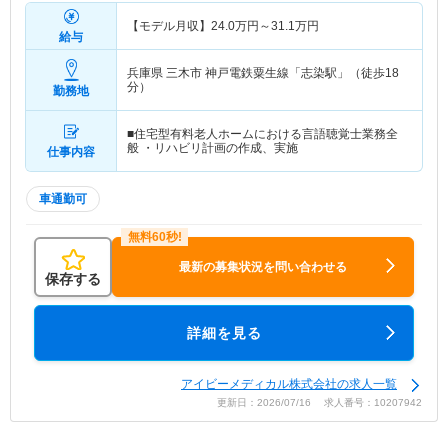
【モデル月収】
24.0
万円～
31.1
万円
給与
兵庫県 三木市
神戸電鉄粟生線「志染駅」（徒歩18
分）
勤務地
■住宅型有料老人ホームにおける言語聴覚士業務全
般 ・リハビリ計画の作成、実施
仕事内容
車通勤可
最新の募集状況を問い合わせる
保存する
詳細を見る
アイビーメディカル株式会社の求人一覧
更新日：2026/07/16 求人番号：10207942