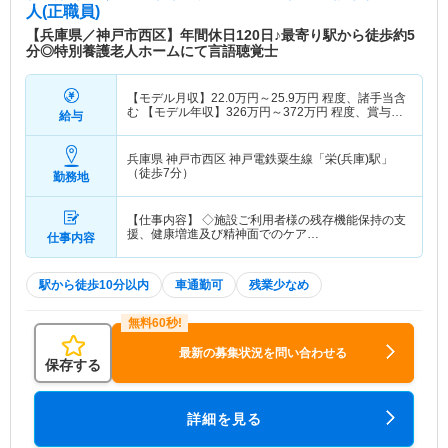
人(正職員)
【兵庫県／神戸市西区】年間休日120日♪最寄り駅から徒歩約5
分◎特別養護老人ホームにて言語聴覚士
【モデル月収】
22.0
万円～
25.9
万円
程度、諸手当含
む 【モデル年収】
326
万円～
372
万円
程度、賞与
給与
3.5ヶ月計算
兵庫県 神戸市西区
神戸電鉄粟生線「栄(兵庫)駅」
（徒歩7分）
勤務地
【仕事内容】 ◇施設ご利用者様の残存機能保持の支
援、健康増進及び精神面でのケア…
仕事内容
駅から徒歩10分以内
車通勤可
残業少なめ
最新の募集状況を問い合わせる
保存する
詳細を見る