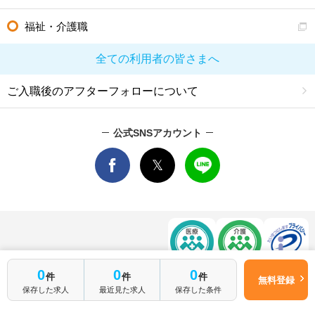
福祉・介護職
全ての利用者の皆さまへ
ご入職後のアフターフォローについて
公式SNSアカウント
0
0
0
関連サイト
件
件
件
無料登録
マイナビDOCTOR
│
マイナビ看護師
│
マイナビ薬剤師
│
マイナビ保育士
保存した求人
最近見た求人
保存した条件
運営会社