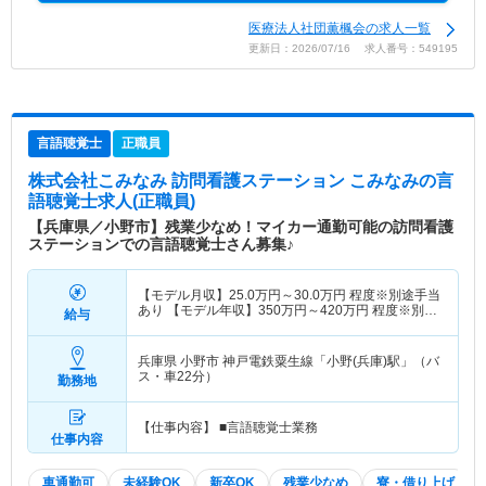
医療法人社団薫楓会の求人一覧
更新日：2026/07/16 求人番号：549195
言語聴覚士
正職員
株式会社こみなみ 訪問看護ステーション こみなみ
の言
語聴覚士求人(正職員)
【兵庫県／小野市】残業少なめ！マイカー通勤可能の訪問看護
ステーションでの言語聴覚士さん募集♪
【モデル月収】
25.0
万円～
30.0
万円
程度※別途手当
あり 【モデル年収】
350
万円～
420
万円
程度※別途
給与
手当あり
兵庫県 小野市
神戸電鉄粟生線「小野(兵庫)駅」（バ
ス・車22分）
勤務地
【仕事内容】 ■言語聴覚士業務
仕事内容
車通勤可
未経験OK
新卒OK
残業少なめ
寮・借り上げ