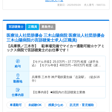
院の求人一覧
更新日：2025/05/29 求人番号：590721
言語聴覚士
正職員
募集停止
医療法人社団朋優会 三木山陽病院 医療法人社団朋優会
三木山陽病院
の言語聴覚士求人(正職員)
【兵庫県／三木市】 駐車場完備でマイカー通勤可能☆ケアミ
ックス病院で言語聴覚士のお仕事です！
【モデル月収】
25.0
万円～
37.7
万円
程度（諸手当
込） 【モデル年収】
400
万円～
603
万円
程度（諸手
給与
当込）
兵庫県 三木市
神戸電鉄粟生線「志染駅」（徒歩16
分）
勤務地
【仕事内容】 ■病院内の言語聴覚士業務
仕事内容
車通勤可
未経験OK
残業少なめ
託児所・育児補助