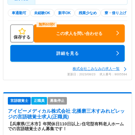
車通勤可
未経験OK
新卒OK
残業少なめ
寮・借り上げ
この求人を問い合わせる
保存する
詳細を見る
株式会社こみなみの求人一覧
更新日：2023/08/23 求人番号：9005594
言語聴覚士
正職員
募集停止
アイビーメディカル株式会社 北播磨三木すみれビレッ
ジ
の言語聴覚士求人(正職員)
【兵庫県/三木市】年間休日110日以上♪住宅型有料老人ホーム
での言語聴覚士さん募集です！