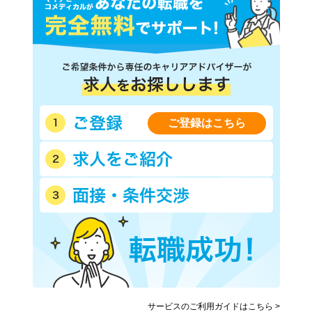
阪急伊丹線
神戸市営地下鉄西神・山手線
(新長田－名谷)
神戸市営地下鉄西神・山手線
神戸市営地下鉄海岸線
(新神戸－新長田)
神戸新交通六甲アイランド線
神戸高速線(三宮－西代)
神戸高速線(新開地－湊川)
神戸電鉄有馬線
神戸電鉄三田線
神戸電鉄公園都市線
ご登録はこちら
北神急行電鉄
山陽電鉄本線
山陽電鉄網干線
能勢電鉄日生線
能勢電鉄妙見線
北条鉄道
智頭急行
北近畿タンゴ鉄道宮津線
神戸新交通ポートアイランド
線
サービスのご利用ガイドはこちら >