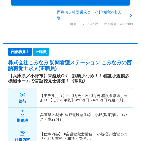
医療法人社団栄宏会 小野病院の求人一
覧
更新日：2025/01/27 求人番号：9862383
言語聴覚士
正職員
株式会社こみなみ 訪問看護ステーション こみなみ
の言
語聴覚士求人(正職員)
【兵庫県／小野市】未経験OK！残業少なめ！！看護小規模多
機能ホームで言語聴覚士募集！《常勤》
【モデル月収】
25.0
万円～
30.0
万円
程度※別途手当
あり 【モデル年収】
350
万円～
420
万円
程度※別途
給与
手当あり
兵庫県 小野市
神戸電鉄粟生線「小野(兵庫)駅」（バ
ス・車22分）
勤務地
【仕事内容】 ■言語聴覚士業務 ・小規模多機能での
リハビリ業務 ・相談・支援 …
仕事内容