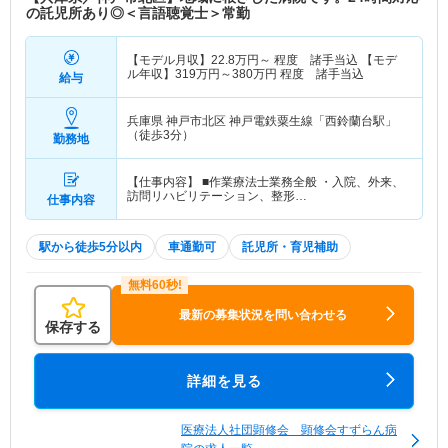
の託児所あり◎＜言語聴覚士＞常勤
【モデル月収】
22.8
万円～
程度 諸手当込 【モデ
ル年収】
319
万円～
380
万円
程度 諸手当込
給与
兵庫県 神戸市北区
神戸電鉄粟生線「西鈴蘭台駅」
（徒歩3分）
勤務地
【仕事内容】 ■作業療法士業務全般 ・入院、外来、
訪問リハビリテーション、整形…
仕事内容
駅から徒歩5分以内
車通勤可
託児所・育児補助
最新の募集状況を問い合わせる
保存する
詳細を見る
医療法人社団顕修会 顕修会すずらん病