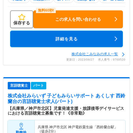
この求人を問い合わせる
保存する
詳細を見る
株式会社こみなみの求人一覧
更新日：2023/06/27 求人番号：9769520
言語聴覚士
パート
株式会社みらいず 子どもみらいサポート あくしす 西鈴
蘭台
の言語聴覚士求人(パート)
【兵庫県／神戸市北区】児童発達支援・放課後等デイサービス
における言語聴覚士募集です！《非常勤》
兵庫県 神戸市北区
神戸電鉄粟生線「西鈴蘭台駅」
（徒歩2分）
勤務地