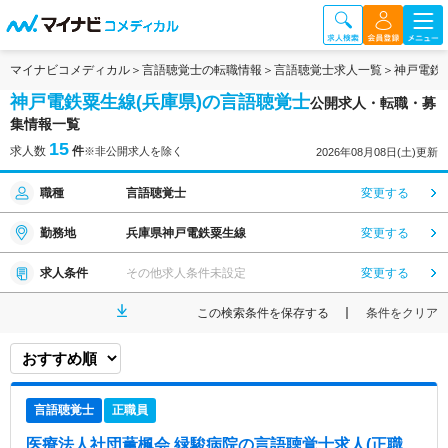
マイナビコメディカル
言語聴覚士の転職情報
言語聴覚士求人一覧
神戸電鉄
神戸電鉄粟生線(兵庫県)の言語聴覚士
公開求人・転職・募
集情報一覧
15
求人数
件
※非公開求人を除く
2026年08月08日(土)更新
職種
言語聴覚士
変更する
勤務地
兵庫県神戸電鉄粟生線
変更する
求人条件
その他求人条件未設定
変更する
この検索条件を保存する
条件をクリア
言語聴覚士
正職員
医療法人社団薫楓会 緑駿病院
の言語聴覚士求人(正職