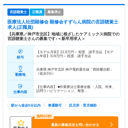
言語聴覚士
正職員
募集停止
医療法人社団顕修会 顕修会すずらん病院
の言語聴覚士
求人(正職員)
【兵庫県／神戸市北区】地域に根ざしたケアミックス病院での
言語聴覚士さんの募集です♪＜新卒用求人＞
【モデル月収】
22.8
万円～
程度 諸手当込 【モデ
ル年収】
319
万円～
程度 諸手当込
給与
兵庫県 神戸市北区
神戸電鉄粟生線「西鈴蘭台駅」
（徒歩3分）
勤務地
【仕事内容】 ■作業療法士業務全般 ・入院、外来、
訪問リハビリテーション、整形…
仕事内容
駅から徒歩5分以内
車通勤可
託児所・育児補助
最新の募集状況を問い合わせる