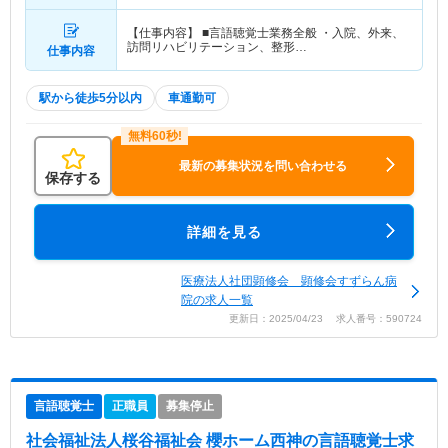
【仕事内容】 ■言語聴覚士業務全般 ・入院、外来、
訪問リハビリテーション、整形…
仕事内容
駅から徒歩5分以内
車通勤可
最新の募集状況を問い合わせる
保存する
詳細を見る
医療法人社団顕修会 顕修会すずらん病
院の求人一覧
更新日：2025/04/23 求人番号：590724
言語聴覚士
正職員
募集停止
社会福祉法人桜谷福祉会 櫻ホーム西神
の言語聴覚士求