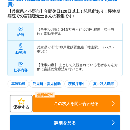
員)
【兵庫県／小野市】年間休日120日以上！託児所あり！慢性期
病院での言語聴覚士さんの募集です♪
【モデル月収】
24.5
万円～
34.0
万円
程度（諸手当
込）常勤モデル
給与
兵庫県 小野市
神戸電鉄粟生線「樫山駅」（バス・
車5分）
勤務地
【仕事内容】 主として入院されている患者さんを対
象に言語聴覚療法を行います。 …
仕事内容
車通勤可
託児所・育児補助
積極採用中
夏～秋入職可
この求人を問い合わせる
保存する
詳細を見る