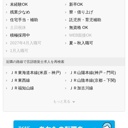
未経験OK
新卒OK
残業少なめ
寮・借り上げ
住宅手当・補助
託児所・育児補助
土日祝休
無資格 OK
積極採用中
WEB面接OK
2027年4月入職可
夏～秋入職可
1月入職可
近隣の路線で言語聴覚士求人を再検索
ＪＲ東海道本線(米原－神戸)
ＪＲ山陽本線(神戸－門司)
ＪＲ東西線
ＪＲ山陰本線(京都－下関)
ＪＲ福知山線
ＪＲ加古川線
ＪＲ赤穂線
ＪＲ姫新線
もっと見る
ＪＲ播但線
阪神本線
阪神なんば線
阪神武庫川線
阪急神戸本線
阪急宝塚本線
阪急今津線
阪急甲陽線