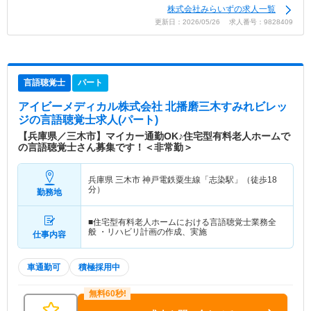
株式会社みらいずの求人一覧
更新日：2026/05/26 求人番号：9828409
言語聴覚士
パート
アイビーメディカル株式会社 北播磨三木すみれビレッ
ジ
の言語聴覚士求人(パート)
【兵庫県／三木市】マイカー通勤OK♪住宅型有料老人ホームで
の言語聴覚士さん募集です！＜非常勤＞
兵庫県 三木市
神戸電鉄粟生線「志染駅」（徒歩18
分）
勤務地
■住宅型有料老人ホームにおける言語聴覚士業務全
般 ・リハビリ計画の作成、実施
仕事内容
車通勤可
積極採用中