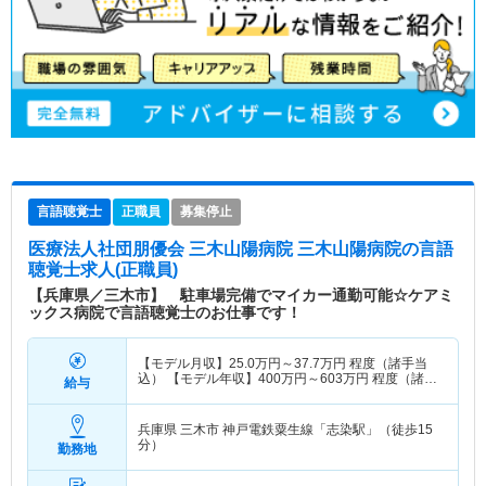
言語聴覚士
正職員
募集停止
医療法人社団朋優会 三木山陽病院 三木山陽病院
の言語
聴覚士求人(正職員)
【兵庫県／三木市】 駐車場完備でマイカー通勤可能☆ケアミ
ックス病院で言語聴覚士のお仕事です！
【モデル月収】
25.0
万円～
37.7
万円
程度（諸手当
込） 【モデル年収】
400
万円～
603
万円
程度（諸手
給与
当込）
兵庫県 三木市
神戸電鉄粟生線「志染駅」（徒歩15
分）
勤務地