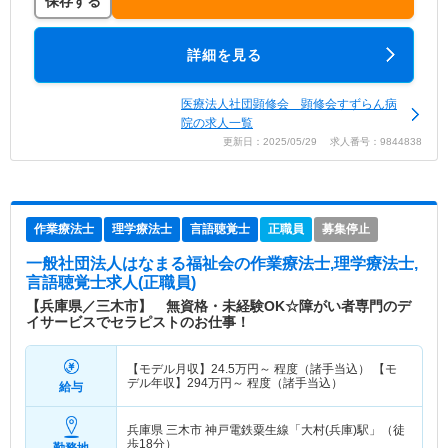
保存する
詳細を見る
医療法人社団顕修会 顕修会すずらん病
院の求人一覧
更新日：2025/05/29 求人番号：9844838
作業療法士
理学療法士
言語聴覚士
正職員
募集停止
一般社団法人はなまる福祉会
の作業療法士,理学療法士,
言語聴覚士求人(正職員)
【兵庫県／三木市】 無資格・未経験OK☆障がい者専門のデ
イサービスでセラピストのお仕事！
【モデル月収】
24.5
万円～
程度（諸手当込） 【モ
デル年収】
294
万円～
程度（諸手当込）
給与
兵庫県 三木市
神戸電鉄粟生線「大村(兵庫)駅」（徒
歩18分）