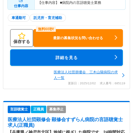
【仕事内容】 ■病院内の言語聴覚士業務
仕事内容
車通勤可
託児所・育児補助
最新の募集状況を問い合わせる
保存する
詳細を見る
医療法人社団朋優会 三木山陽病院の求
人一覧
更新日：2025/12/02 求人番号：685119
言語聴覚士
正職員
募集停止
医療法人社団顕修会 顕修会すずらん病院
の言語聴覚士
求人(正職員)
【兵庫県／神戸市北区】地域に根ざした病院です。24時間対応