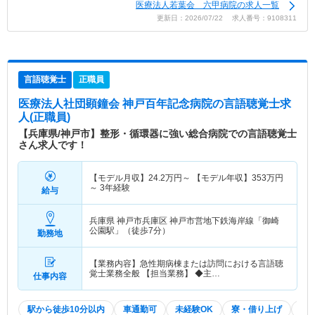
医療法人若葉会 六甲病院の求人一覧
更新日：2026/07/22 求人番号：9108311
言語聴覚士
正職員
医療法人社団顕鐘会 神戸百年記念病院
の言語聴覚士求
人(正職員)
【兵庫県/神戸市】整形・循環器に強い総合病院での言語聴覚士
さん求人です！
【モデル月収】
24.2
万円～
【モデル年収】
353
万円
～
3年経験
給与
兵庫県 神戸市兵庫区
神戸市営地下鉄海岸線「御崎
公園駅」（徒歩7分）
勤務地
【業務内容】急性期病棟または訪問における言語聴
覚士業務全般 【担当業務】 ◆主…
仕事内容
駅から徒歩10分以内
車通勤可
未経験OK
寮・借り上げ
託