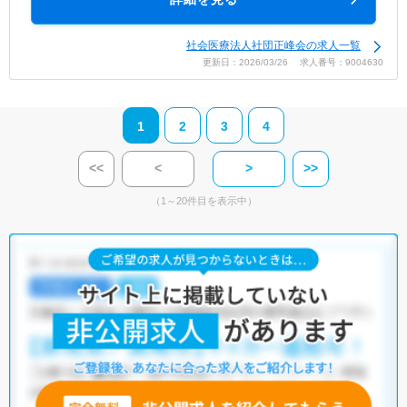
社会医療法人社団正峰会の求人一覧
更新日：2026/03/26 求人番号：9004630
1
2
3
4
<<
<
>
>>
（1～20件目を表示中）