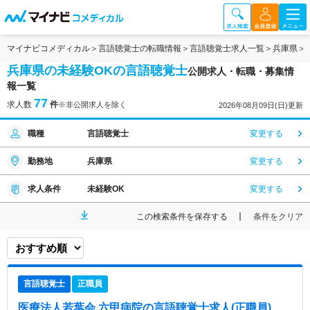
マイナビコメディカル
言語聴覚士の転職情報
言語聴覚士求人一覧
兵庫県
兵庫県の未経験OKの言語聴覚士
公開求人・転職・募集情
報一覧
77
求人数
件
※非公開求人を除く
2026年08月09日(日)更新
職種
言語聴覚士
変更する
勤務地
兵庫県
変更する
求人条件
未経験OK
変更する
この検索条件を保存する
条件をクリア
言語聴覚士
正職員
医療法人若葉会 六甲病院
の言語聴覚士求人(正職員)