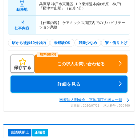
兵庫県 神戸市東灘区
ＪＲ東海道本線(米原－神戸)
「摂津本山駅」（徒歩7分）
勤務地
【仕事内容】 ケアミックス病院内でのリハビリテー
ション業務
仕事内容
駅から徒歩10分以内
未経験OK
残業少なめ
寮・借り上げ
この求人を問い合わせる
保存する
詳細を見る
医療法人明倫会 宮地病院の求人一覧
更新日：2026/07/21 求人番号：520460
言語聴覚士
正職員