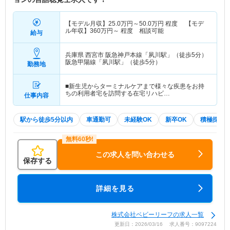
【モデル月収】
25.0
万円～
50.0
万円
程度 【モデ
ル年収】
360
万円～
程度 相談可能
給与
兵庫県 西宮市
阪急神戸本線「夙川駅」（徒歩5分）
阪急甲陽線「夙川駅」（徒歩5分）
勤務地
■新生児からターミナルケアまで様々な疾患をお持
ちの利用者宅を訪問する在宅リハビ…
仕事内容
駅から徒歩5分以内
車通勤可
未経験OK
新卒OK
積極採用
この求人を問い合わせる
保存する
詳細を見る
株式会社ベビーリーフの求人一覧
更新日：2026/03/16 求人番号：9097224