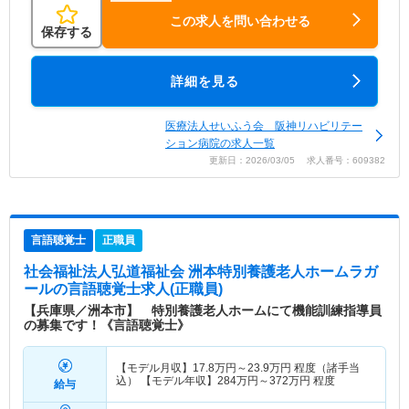
この求人を問い合わせる
保存する
詳細を見る
医療法人せいふう会 阪神リハビリテー
ション病院の求人一覧
更新日：2026/03/05 求人番号：609382
言語聴覚士
正職員
社会福祉法人弘道福祉会 洲本特別養護老人ホームラガ
ール
の言語聴覚士求人(正職員)
【兵庫県／洲本市】 特別養護老人ホームにて機能訓練指導員
の募集です！《言語聴覚士》
【モデル月収】
17.8
万円～
23.9
万円
程度（諸手当
込） 【モデル年収】
284
万円～
372
万円
程度
給与