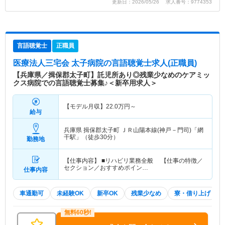
更新日：2026/05/26 求人番号：9774353
言語聴覚士
正職員
医療法人三宅会 太子病院
の言語聴覚士求人(正職員)
【兵庫県／揖保郡太子町】託児所あり◎残業少なめのケアミッ
クス病院での言語聴覚士募集♪＜新卒用求人＞
【モデル月収】
22.0
万円～
給与
兵庫県 揖保郡太子町
ＪＲ山陽本線(神戸－門司)「網
干駅」（徒歩30分）
勤務地
【仕事内容】 ■リハビリ業務全般 【仕事の特徴／
セクション／おすすめポイン…
仕事内容
車通勤可
未経験OK
新卒OK
残業少なめ
寮・借り上げ