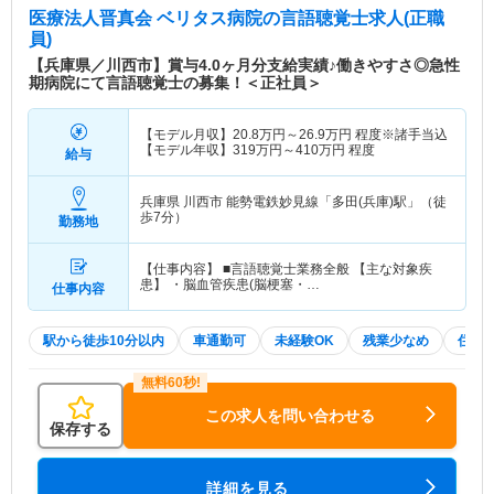
医療法人晋真会 ベリタス病院
の言語聴覚士求人(正職
員)
【兵庫県／川西市】賞与4.0ヶ月分支給実績♪働きやすさ◎急性
期病院にて言語聴覚士の募集！＜正社員＞
【モデル月収】
20.8
万円～
26.9
万円
程度※諸手当込
【モデル年収】
319
万円～
410
万円
程度
給与
兵庫県 川西市
能勢電鉄妙見線「多田(兵庫)駅」（徒
歩7分）
勤務地
【仕事内容】 ■言語聴覚士業務全般 【主な対象疾
患】 ・脳血管疾患(脳梗塞・…
仕事内容
駅から徒歩10分以内
車通勤可
未経験OK
残業少なめ
住宅
この求人を問い合わせる
保存する
詳細を見る