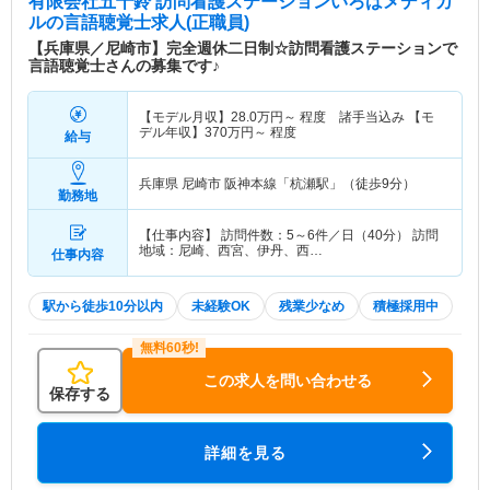
有限会社五十鈴 訪問看護ステーションいろはメディカ
ル
の言語聴覚士求人(正職員)
【兵庫県／尼崎市】完全週休二日制☆訪問看護ステーションで
言語聴覚士さんの募集です♪
【モデル月収】
28.0
万円～
程度 諸手当込み 【モ
デル年収】
370
万円～
程度
給与
兵庫県 尼崎市
阪神本線「杭瀬駅」（徒歩9分）
勤務地
【仕事内容】 訪問件数：5～6件／日（40分） 訪問
地域：尼崎、西宮、伊丹、西…
仕事内容
駅から徒歩10分以内
未経験OK
残業少なめ
積極採用中
この求人を問い合わせる
保存する
詳細を見る