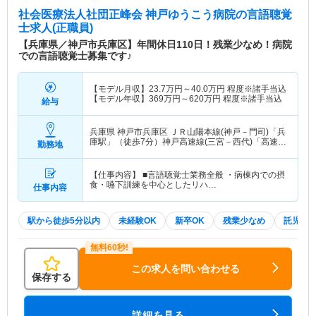
社会医療法人社団正峰会 神戸ゆうこう病院
の言語聴覚
士求人(正職員)
【兵庫県／神戸市兵庫区】年間休日110日！残業少なめ！病院
での言語聴覚士募集です♪
【モデル月収】
23.7
万円～
40.0
万円
程度※諸手当込
【モデル年収】
369
万円～
620
万円
程度※諸手当込
給与
兵庫県 神戸市兵庫区
ＪＲ山陽本線(神戸－門司)「兵
庫駅」（徒歩7分）神戸高速線(三宮－西代)「高速長
勤務地
田駅」（徒歩8分） 他
【仕事内容】 ■言語聴覚士業務全般 ・病棟内での摂
食・嚥下訓練を中心としたリハ…
仕事内容
駅から徒歩5分以内
未経験OK
新卒OK
残業少なめ
託児所
この求人を問い合わせる
保存する
詳細を見る