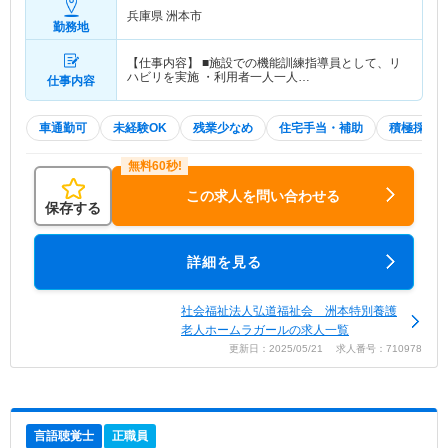
兵庫県 洲本市
勤務地
【仕事内容】 ■施設での機能訓練指導員として、リ
ハビリを実施 ・利用者一人一人…
仕事内容
車通勤可
未経験OK
残業少なめ
住宅手当・補助
積極採用
この求人を問い合わせる
保存する
詳細を見る
社会福祉法人弘道福祉会 洲本特別養護
老人ホームラガールの求人一覧
更新日：2025/05/21 求人番号：710978
言語聴覚士
正職員