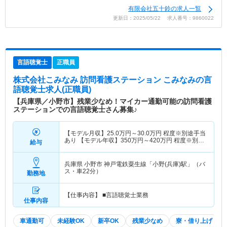
有限会社五十鈴の求人一覧
更新日：2025/05/22 求人番号：9860022
言語聴覚士
正職員
株式会社こみなみ 訪問看護ステーション こみなみ
の言
語聴覚士求人(正職員)
【兵庫県／小野市】残業少なめ！マイカー通勤可能の訪問看護
ステーションでの言語聴覚士さん募集♪
【モデル月収】
25.0
万円～
30.0
万円
程度※別途手当
あり 【モデル年収】
350
万円～
420
万円
程度※別途
給与
手当あり
兵庫県 小野市
神戸電鉄粟生線「小野(兵庫)駅」（バ
ス・車22分）
勤務地
【仕事内容】 ■言語聴覚士業務
仕事内容
車通勤可
未経験OK
新卒OK
残業少なめ
寮・借り上げ