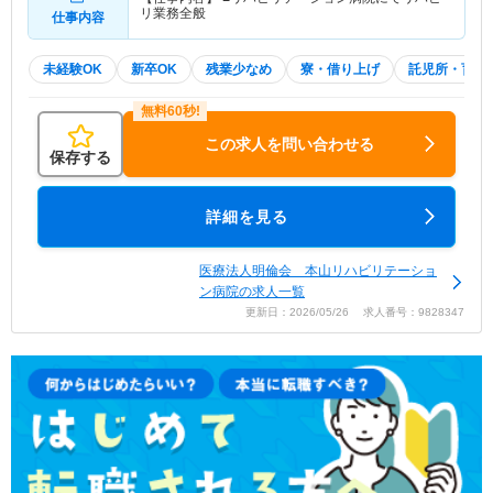
リ業務全般
仕事内容
未経験OK
新卒OK
残業少なめ
寮・借り上げ
託児所・育児
この求人を問い合わせる
保存する
詳細を見る
医療法人明倫会 本山リハビリテーショ
ン病院の求人一覧
更新日：2026/05/26 求人番号：9828347