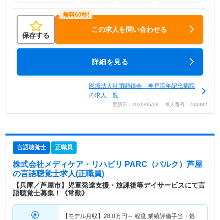
この求人を問い合わせる
保存する
詳細を見る
医療法人社団顕鐘会 神戸百年記念病院
の求人一覧
更新日：2026/06/08 求人番号：704982
言語聴覚士
正職員
株式会社メディケア・リハビリ PARC（パルク）芦屋
の言語聴覚士求人(正職員)
【兵庫／芦屋市】児童発達支援・放課後等デイサービスにて言
語聴覚士募集！《常勤》
【モデル月収】
28.0
万円～
程度 業績評価手当・処