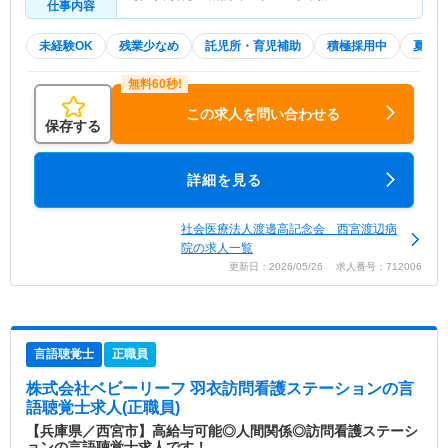
仕事内容
未経験OK
残業少なめ
託児所・育児補助
積極採用中
夏～
この求人を問い合わせる
保存する
詳細を見る
社会医療法人渡邊高記念会 西宮渡辺病
院の求人一覧
更新日：2026/05/26 求人番号：712006
言語聴覚士
正職員
株式会社ベビーリーフ 羽衣訪問看護ステーション
の言
語聴覚士求人(正職員)
【兵庫県／西宮市】高給与可能◎人間関係◎訪問看護ステーシ
ョンの言語聴覚士求人です！