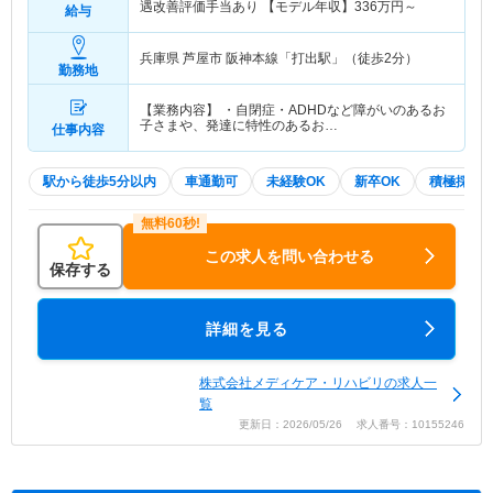
遇改善評価手当あり 【モデル年収】
336
万円～
給与
兵庫県 芦屋市
阪神本線「打出駅」（徒歩2分）
勤務地
【業務内容】 ・自閉症・ADHDなど障がいのあるお
子さまや、発達に特性のあるお…
仕事内容
駅から徒歩5分以内
車通勤可
未経験OK
新卒OK
積極採用
この求人を問い合わせる
保存する
詳細を見る
株式会社メディケア・リハビリの求人一
覧
更新日：2026/05/26 求人番号：10155246