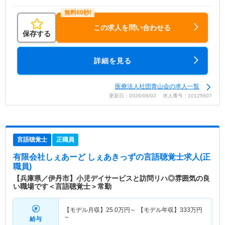
この求人を問い合わせる
保存する
詳細を見る
医療法人社団青山会の求人一覧
更新日：2026/06/02 求人番号：10125607
言語聴覚士
正職員
有限会社しぇあーど しぇあきっず
の言語聴覚士求人(正
職員)
【兵庫県／伊丹市】小児デイサービスと訪問リハ◎雰囲気の良
い職場です＜言語聴覚士＞常勤
【モデル月収】
25.0
万円～
【モデル年収】
333
万円
～
給与