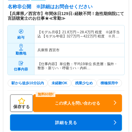
名称非公開
※詳細はお問合せください
【兵庫県／西宮市】年間休日129日♪経験不問！急性期病院にて
言語聴覚士のお仕事★≪常勤≫
【モデル月収】
21.8
万円～
28.4
万円
程度 ※諸手当
込 【モデル年収】
327
万円～
422
万円
程度 ※月収
給与
×12ヵ月＋賞与
兵庫県 西宮市
勤務地
【仕事内容】 単位数：平均19単位 疾患層：脳外・
整形・新リハ・呼吸リハ・内科…
仕事内容
駅から徒歩10分以内
未経験OK
残業少なめ
積極採用中
この求人を問い合わせる
保存する
詳細を見る