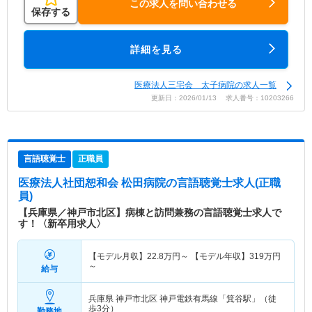
この求人を問い合わせる
保存する
詳細を見る
医療法人三宅会 太子病院の求人一覧
更新日：2026/01/13 求人番号：10203266
言語聴覚士
正職員
医療法人社団恕和会 松田病院
の言語聴覚士求人(正職
員)
【兵庫県／神戸市北区】病棟と訪問兼務の言語聴覚士求人で
す！〈新卒用求人〉
【モデル月収】
22.8
万円～
【モデル年収】
319
万円
～
給与
兵庫県 神戸市北区
神戸電鉄有馬線「箕谷駅」（徒
歩3分）
勤務地