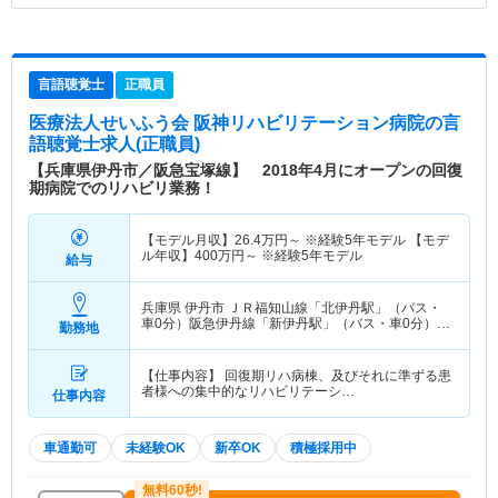
言語聴覚士
正職員
医療法人せいふう会 阪神リハビリテーション病院
の言
語聴覚士求人(正職員)
【兵庫県伊丹市／阪急宝塚線】 2018年4月にオープンの回復
期病院でのリハビリ業務！
【モデル月収】
26.4
万円～
※経験5年モデル 【モデ
ル年収】
400
万円～
※経験5年モデル
給与
兵庫県 伊丹市
ＪＲ福知山線「北伊丹駅」（バス・
車0分）阪急伊丹線「新伊丹駅」（バス・車0分）
勤務地
他
【仕事内容】 回復期リハ病棟、及びそれに準ずる患
者様への集中的なリハビリテーシ…
仕事内容
車通勤可
未経験OK
新卒OK
積極採用中