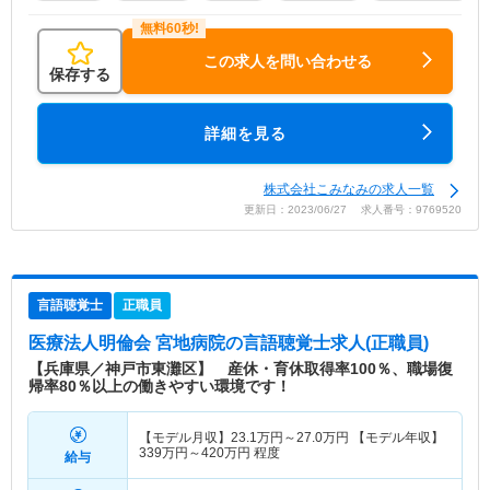
この求人を問い合わせる
保存する
詳細を見る
株式会社こみなみの求人一覧
更新日：2023/06/27 求人番号：9769520
言語聴覚士
正職員
医療法人明倫会 宮地病院
の言語聴覚士求人(正職員)
【兵庫県／神戸市東灘区】 産休・育休取得率100％、職場復
帰率80％以上の働きやすい環境です！
【モデル月収】
23.1
万円～
27.0
万円
【モデル年収】
339
万円～
420
万円
程度
給与