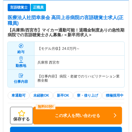
言語聴覚士
正職員
医療法人社団幸泉会 高田上谷病院
の言語聴覚士求人(正
職員)
【兵庫県/西宮市】マイカー通勤可能！退職金制度ありの急性期
病院での言語聴覚士さん募集♪＜新卒用求人＞
【モデル月収】
24.0
万円～
給与
兵庫県 西宮市
勤務地
【仕事内容】 病院・老健でのリハビリテーション業
務全般
仕事内容
車通勤可
未経験OK
新卒OK
寮・借り上げ
積極採用中
この求人を問い合わせる
保存する