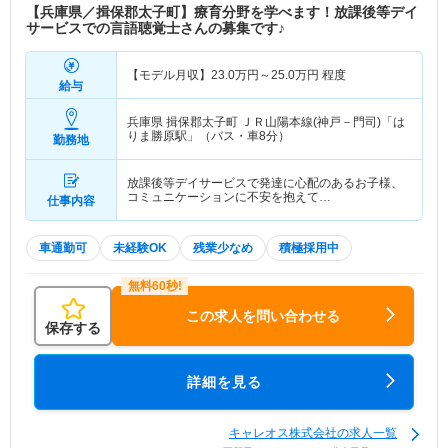
【兵庫県／揖保郡太子町】療育分野を学べます！放課後等デイ
サービスでの言語聴覚士さんの募集です♪
【モデル月収】
23.0
万円～
25.0
万円
程度
給与
兵庫県 揖保郡太子町
ＪＲ山陽本線(神戸－門司)「は
りま勝原駅」（バス・車8分）
勤務地
放課後等デイサービスで発達に心配のあるお子様、
コミュニケーションに不安を抱えて…
仕事内容
車通勤可
未経験OK
残業少なめ
積極採用中
この求人を問い合わせる
保存する
詳細を見る
キャレオス株式会社の求人一覧