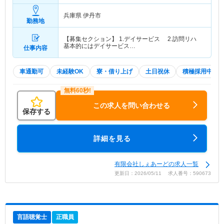
兵庫県 伊丹市
勤務地
【募集セクション】 1.デイサービス 2.訪問リハ
基本的にはデイサービス…
仕事内容
車通勤可
未経験OK
寮・借り上げ
土日祝休
積極採用中
この求人を問い合わせる
保存する
詳細を見る
有限会社しぇあーどの求人一覧
更新日：2026/05/11 求人番号：590673
言語聴覚士
正職員