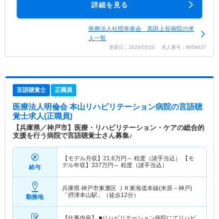
詳細を見る
医療法人社団幸泉会 高田上谷病院の求
人一覧
更新日：2026/05/26 求人番号：9859937
言語聴覚士
正職員
医療法人明倫会 本山リハビリテーション病院
の言語聴
覚士求人(正職員)
【兵庫県／神戸市】医療・リハビリテーション・ケアの総合的
支援を行う病院で言語聴覚士さん募集♪
【モデル月収】
21.6
万円～
程度（諸手当込） 【モ
デル年収】
337
万円～
程度（諸手当込）
給与
兵庫県 神戸市東灘区
ＪＲ東海道本線(米原－神戸)
「摂津本山駅」（徒歩12分）
勤務地
【仕事内容】 ■リハビリテーション病院にてリハビ