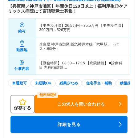
【兵庫県／神戸市灘区】年間休日120日以上！福利厚生◎ケア
ミックス病院にて言語聴覚士募集！
【モデル月収】
26.5
万円～
35.5
万円
【モデル年収】
390
万円～
526
万円
給与
兵庫県 神戸市灘区
阪急神戸本線「六甲駅」（バ
ス・車5分）
勤務地
【勤務時間】 08:30～17:15 【病院情報】 ■診療科
目 内科(循環器…
仕事内容
車通勤可
未経験OK
残業少なめ
住宅手当・補助
積極採用
この求人を問い合わせる
保存する
詳細を見る