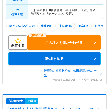
【仕事内容】 ■言語聴覚士業務全般 ・入院、外来、
訪問リハビリテーション、整形…
仕事内容
駅から徒歩5分以内
車通勤可
未経験OK
新卒OK
託児所・
この求人を問い合わせる
保存する
詳細を見る
医療法人社団恕和会 松田病院の求人一
覧
更新日：2025/09/15 求人番号：10123796
言語聴覚士
正職員