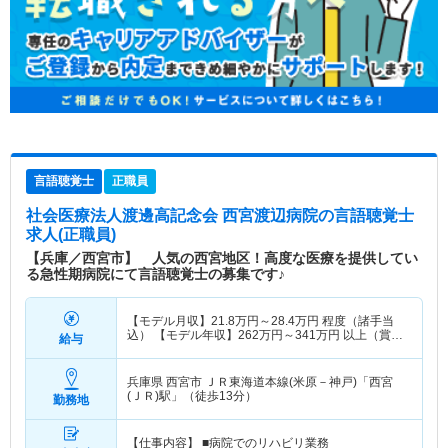
言語聴覚士
正職員
社会医療法人渡邊高記念会 西宮渡辺病院
の言語聴覚士
求人(正職員)
【兵庫／西宮市】 人気の西宮地区！高度な医療を提供してい
る急性期病院にて言語聴覚士の募集です♪
【モデル月収】
21.8
万円～
28.4
万円
程度（諸手当
込） 【モデル年収】
262
万円～
341
万円
以上（賞与
給与
別途支給）
兵庫県 西宮市
ＪＲ東海道本線(米原－神戸)「西宮
(ＪＲ)駅」（徒歩13分）
勤務地
【仕事内容】 ■病院でのリハビリ業務