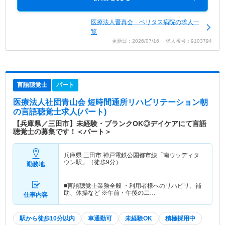
医療法人晋真会 ベリタス病院の求人一
覧
更新日：2026/07/16 求人番号：9103794
言語聴覚士
パート
医療法人社団青山会 短時間通所リハビリテーション朝
の言語聴覚士求人(パート)
【兵庫県／三田市】未経験・ブランクOK◎デイケアにて言語
聴覚士の募集です！＜パート＞
兵庫県 三田市
神戸電鉄公園都市線「南ウッディタ
ウン駅」（徒歩9分）
勤務地
■言語聴覚士業務全般 ・利用者様へのリハビリ、補
助、体操など ※午前・午後の二…
仕事内容
駅から徒歩10分以内
車通勤可
未経験OK
積極採用中