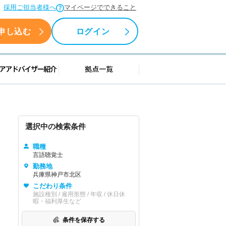
採用ご担当者様へ
マイページでできること
申し込む
ログイン
援情報
キャリアアドバイザー紹介
拠点一覧
選択中の検索条件
職種
言語聴覚士
勤務地
兵庫県神戸市北区
こだわり条件
施設種別 / 雇用形態 / 年収 / 休日休
暇・福利厚生など
条件を保存する