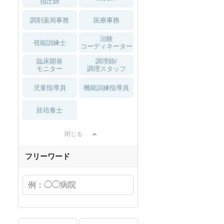
指圧師
調剤薬局事務
医療事務
治験
視能訓練士
コーディネーター
臨床開発
調理師/
モニター
調理スタッフ
児童指導員
機能訓練指導員
胚培養士
閉じる
フリーワード