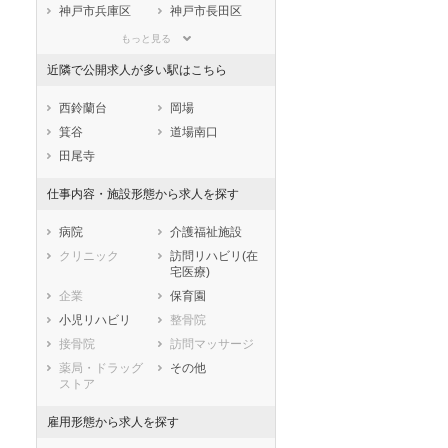
滋賀県
京都府
大阪府
神戸市兵庫区
神戸市長田区
兵庫県
奈良県
和歌山県
神戸市須磨区
神戸市垂水区
もっと見る
鳥取県
島根県
岡山県
神戸市北区
神戸市中央区
近隣で公開求人が多い駅はこちら
広島県
山口県
徳島県
神戸市西区
香川県
愛媛県
高知県
市部
西鈴蘭台
岡場
福岡県
佐賀県
長崎県
姫路市
尼崎市
箕谷
道場南口
熊本県
大分県
宮崎県
明石市
西宮市
田尾寺
鹿児島県
沖縄県
洲本市
芦屋市
仕事内容・施設形態から求人を探す
伊丹市
相生市
豊岡市
加古川市
病院
介護福祉施設
赤穂市
西脇市
クリニック
訪問リハビリ(在
宅医療)
宝塚市
三木市
企業
保育園
高砂市
川西市
小児リハビリ
整骨院
小野市
三田市
接骨院
訪問マッサージ
加西市
丹波篠山市
薬局・ドラッグ
その他
養父市
丹波市
ストア
南あわじ市
朝来市
淡路市
宍粟市
雇用形態から求人を探す
加東市
たつの市