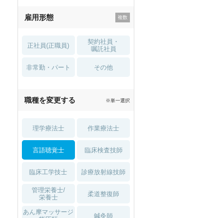
残業少なめ
寮・借り上げ
雇用形態
託児所・
住宅手当・補助
育児補助
契約社員・
正社員(正職員)
土日祝休
無資格 OK
嘱託社員
非常勤・パート
積極採用中
WEB面接OK
その他
2027年4月入職可
夏～秋入職可
職種を変更する
※単一選択
1月入職可
理学療法士
作業療法士
言語聴覚士
臨床検査技師
臨床工学技士
診療放射線技師
管理栄養士/
柔道整復師
栄養士
あん摩マッサージ
鍼灸師