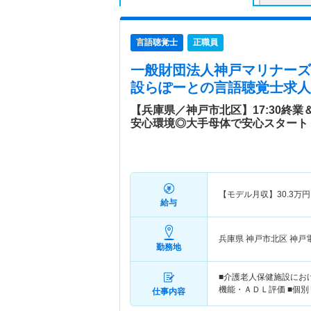
言語聴覚士
正職員
一般財団法人神戸マリナーズ
設らぽーと
の言語聴覚士求人
【兵庫県／神戸市北区】17:30終
安心環境◎大手母体で安心スタート
【モデル月収】
30.3
万円
給与
兵庫県 神戸市北区
神戸
勤務地
■介護老人保健施設にお
機能・ＡＤＬ評価 ■個
仕事内容