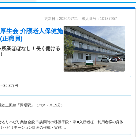
更新日：2026/07/21 求人番号：10187957
厚生会 介護老人保健施
(正職員)
業＆残業ほぼなし！長く働ける
！
～
35.3
万円
電鉄三田線「岡場駅」（バス・車15分）
けるリハビリ業務全般 ※訪問時の移動手段：車 ■入所者様・利用者様の身体
別リハビリテーション計画の作成・実施 …