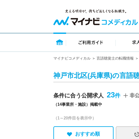
トップページ
ご利用ガイ
マイナビコメディカル
言語聴覚士の転職情報
神戸市北区(兵庫県)の言語
23
条件に合う公開求人
非
（14事業所・施設）掲載中
（1～20件目を表示中）
おすすめ順