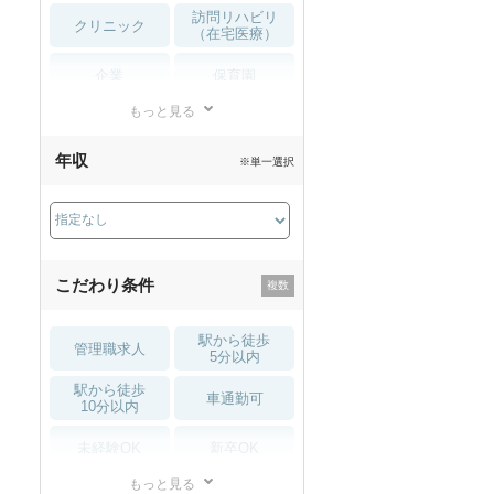
訪問リハビリ
クリニック
（在宅医療）
企業
保育園
もっと見る
小児リハビリ
整骨院
年収
※単一選択
接骨院
訪問マッサージ
薬局・
その他
ドラッグストア
こだわり条件
駅から徒歩
管理職求人
5分以内
駅から徒歩
車通勤可
10分以内
未経験OK
新卒OK
もっと見る