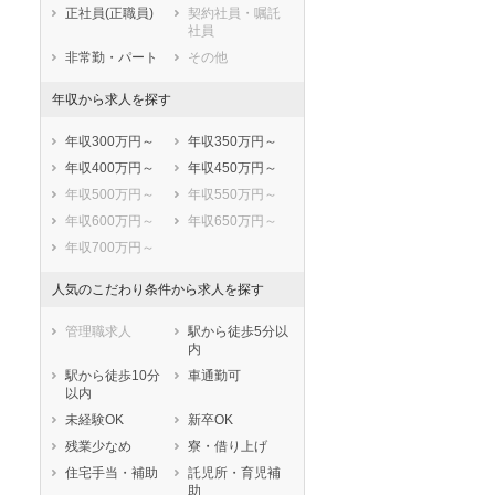
正社員(正職員)
契約社員・嘱託
川辺郡猪名川町
多可郡多可町
社員
加古郡稲美町
加古郡播磨町
非常勤・パート
その他
神崎郡市川町
神崎郡福崎町
年収から求人を探す
神崎郡神河町
揖保郡太子町
赤穂郡上郡町
佐用郡佐用町
年収300万円～
年収350万円～
美方郡香美町
美方郡新温泉町
年収400万円～
年収450万円～
年収500万円～
年収550万円～
年収600万円～
年収650万円～
年収700万円～
人気のこだわり条件から求人を探す
管理職求人
駅から徒歩5分以
内
駅から徒歩10分
車通勤可
以内
未経験OK
新卒OK
残業少なめ
寮・借り上げ
住宅手当・補助
託児所・育児補
助