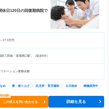
間休日120日の回復期病院で
～
27.3
万円
電鉄三田線「道場南口駅」（徒歩6分）
ビリテーション業務全般
なめ
寮・借り上げ
託児所・育児補助
土日祝休
積極採用中
詳細を見る
この求人を問い合わせる