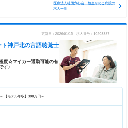
医療法人社団六心会 恒生かのこ病院の
求人一覧
更新日：2026/01/15 求人番号：10203387
ート神戸北
の言語聴覚士
h程度☆マイカー通勤可能の有
です♪
～
【モデル年収】
398
万円～