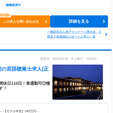
積極採用中
詳細を見る
この求人を問い合わせる
一般財団法人神戸マリナーズ厚生会 介
護老人保健施設らぽーとの求人一覧
更新日：2026/03/19 求人番号：533240
院
の言語聴覚士求人(正
間休日110日！車通勤可◎慢
す！
～
【モデル年収】
340
万円～