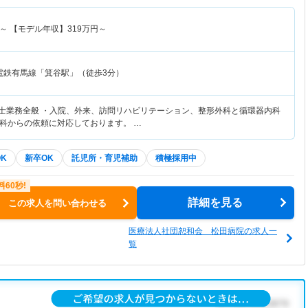
～
【モデル年収】
319
万円～
電鉄有馬線「箕谷駅」（徒歩3分）
覚士業務全般 ・入院、外来、訪問リハビリテーション、整形外科と循環器内科
科からの依頼に対応しております。 …
K
新卒OK
託児所・育児補助
積極採用中
詳細を見る
この求人を問い合わせる
医療法人社団恕和会 松田病院の求人一
覧