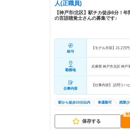
人(正職員)
【神戸市/北区】駅チカ徒歩6分！年
の言語聴覚士さんの募集です♪
【モデル月収】
21.2
万円
給与
兵庫県 神戸市北区
神戸
勤務地
【仕事内容】 訪問リハ
仕事内容
駅から徒歩10分以内
車通勤可
残業少
保存する