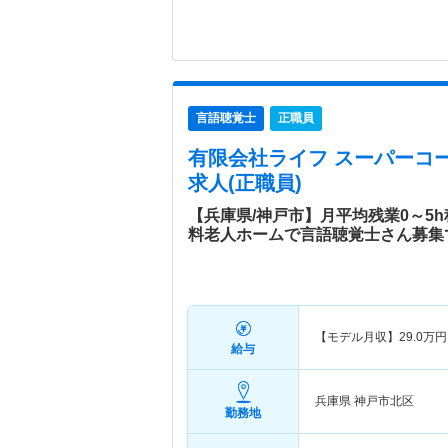
言語聴覚士
正職員
有限会社ライフ スーパーコ
求人(正職員)
【兵庫県/神戸市】月平均残業0～5
料老人ホームで言語聴覚士さん募集
【モデル月収】
29.0
万円
給与
兵庫県 神戸市北区
勤務地