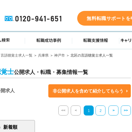
0120-941-651
無料転職サポートを
ド
求人検索
転職成功事例
転職支
言語聴覚士求人一覧
兵庫県
神戸市
北区の言語聴覚士求人一覧
聴覚士
公開求人・転職・募集情報一覧
公開求人
非公開求人を含めて紹介してもらう
<<
<
>
>>
1
2
新着順