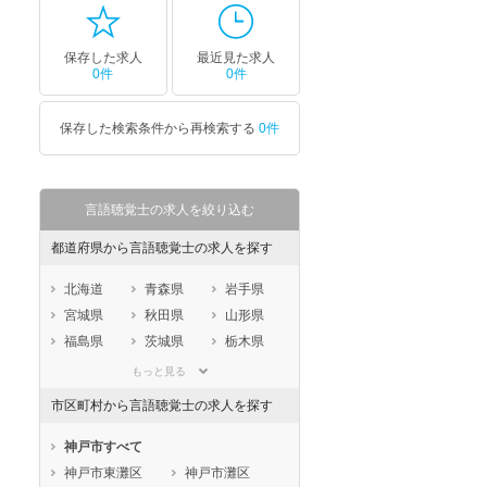
保存した求人
最近見た求人
0件
0件
保存した検索条件から再検索する
0件
言語聴覚士の求人を絞り込む
都道府県から言語聴覚士の求人を探す
北海道
青森県
岩手県
宮城県
秋田県
山形県
福島県
茨城県
栃木県
群馬県
埼玉県
千葉県
もっと見る
東京都
神奈川県
新潟県
市区町村から言語聴覚士の求人を探す
山梨県
長野県
富山県
石川県
福井県
岐阜県
神戸市すべて
静岡県
愛知県
三重県
神戸市東灘区
神戸市灘区