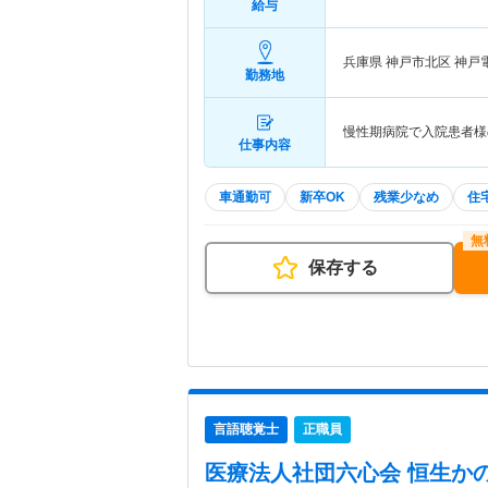
給与
兵庫県 神戸市北区
神戸
勤務地
慢性期病院で入院患者様
仕事内容
車通勤可
新卒OK
残業少なめ
住
保存する
言語聴覚士
正職員
医療法人社団六心会 恒生か