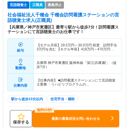
言語聴覚士
正職員
募集停止
社会福祉法人千種会 千種会訪問看護ステーション
の言
語聴覚士求人(正職員)
【兵庫県／神戸市東灘区】最寄り駅から徒歩7分！訪問看護ス
テーションにて言語聴覚士のお仕事です！
【モデル月収】
29.5
万円～
30.0
万円
程度 訪問手当
3万円を含む 【モデル年収】
418
万円～
470
万円
程
給与
度 諸手当込
兵庫県 神戸市東灘区
阪神本線「深江(兵庫)駅」（徒
歩7分）
勤務地
【仕事内容】 ■訪問看護ステーションにて言語聴覚
士業務 ・リハビリプログラムの…
仕事内容
駅から徒歩10分以内
住宅手当・補助
最新の募集状況を問い合わせる
保存する