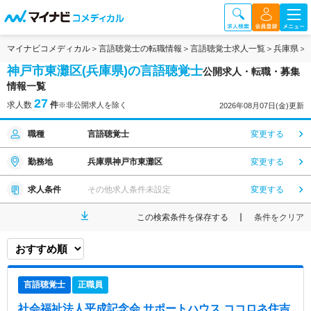
マイナビコメディカル
言語聴覚士の転職情報
言語聴覚士求人一覧
兵庫県
神戸市東灘区(兵庫県)の言語聴覚士
公開求人・転職・募集
情報一覧
27
求人数
件
※非公開求人を除く
2026年08月07日(金)更新
職種
言語聴覚士
変更する
勤務地
兵庫県神戸市東灘区
変更する
求人条件
その他求人条件未設定
変更する
この検索条件を保存する
条件をクリア
言語聴覚士
正職員
社会福祉法人平成記念会 サポートハウス ココロネ住吉