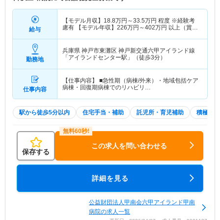
【モデル月収】
18.8
万円～
33.5
万円
程度 ※経験考
慮有 【モデル年収】
226
万円～
402
万円
以上（賞与
給与
別）
兵庫県 神戸市東灘区
神戸新交通六甲アイランド線
「アイランドセンター駅」（徒歩3分）
勤務地
【仕事内容】 ■急性期（病棟/外来）・地域包括ケア
病棟・回復期病棟でのリハビリ…
仕事内容
駅から徒歩5分以内
住宅手当・補助
託児所・育児補助
積極採用
この求人を問い合わせる
保存する
詳細を見る
公益財団法人甲南会六甲アイランド甲南
病院の求人一覧