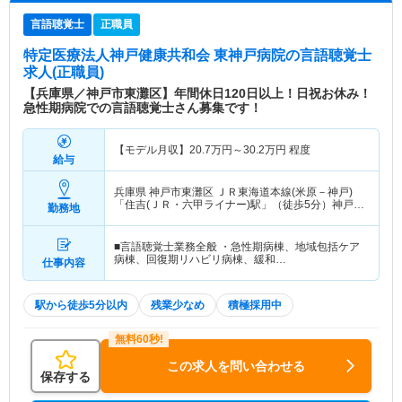
言語聴覚士
正職員
特定医療法人神戸健康共和会 東神戸病院
の言語聴覚士
求人(正職員)
【兵庫県／神戸市東灘区】年間休日120日以上！日祝お休み！
急性期病院での言語聴覚士さん募集です！
【モデル月収】
20.7
万円～
30.2
万円
程度
給与
兵庫県 神戸市東灘区
ＪＲ東海道本線(米原－神戸)
「住吉(ＪＲ・六甲ライナー)駅」（徒歩5分）神戸新
勤務地
交通六甲アイランド線「住吉(ＪＲ・六甲ライナー)
駅」（徒歩5分）
■言語聴覚士業務全般 ・急性期病棟、地域包括ケア
病棟、回復期リハビリ病棟、緩和…
仕事内容
駅から徒歩5分以内
残業少なめ
積極採用中
この求人を問い合わせる
保存する