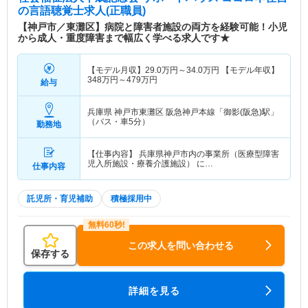
の言語聴覚士求人(正職員)
【神戸市／東灘区】病院と障害者施設の両方を経験可能！小児
から成人・重度障害まで幅広く学べる求人です★
【モデル月収】
29.0
万円～
34.0
万円
【モデル年収】
348
万円～
479
万円
給与
兵庫県 神戸市東灘区
阪急神戸本線「御影(阪急)駅」
（バス・車5分）
勤務地
【仕事内容】 兵庫県神戸市内の事業所（医療型障害
児入所施設・療養介護施設） に…
仕事内容
託児所・育児補助
積極採用中
この求人を問い合わせる
保存する
詳細を見る