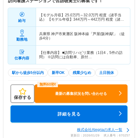
訪問看護ステーションで言語聴覚士の募集です！
【モデル月収】
25.0
万円～
32.0
万円
程度（諸手当
込） 【モデル年収】
344
万円～
442
万円
程度（諸手
給与
当込）
兵庫県 神戸市東灘区
阪神本線「芦屋(阪神)駅」（徒
歩4分）
勤務地
【仕事内容】 ■訪問リハビリ業務（1日4，5件の訪
問） ※訪問には自動車、原付…
仕事内容
駅から徒歩5分以内
新卒OK
残業少なめ
土日祝休
最新の募集状況を問い合わせる
保存する
詳細を見る
株式会社Alegriaの求人一覧
更新日：2026/01/29 求人番号：670257