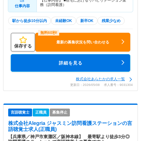
【仕事内容】 ■在宅におけるリハビリテーション業
務（訪問看護）
仕事内容
駅から徒歩10分以内
未経験OK
新卒OK
残業少なめ
最新の募集状況を問い合わせる
保存する
詳細を見る
株式会社あらたかの求人一覧
更新日：2026/05/08 求人番号：9031304
言語聴覚士
正職員
募集停止
株式会社Alegria ジャスミン訪問看護ステーション
の言
語聴覚士求人(正職員)
【兵庫県／神戸市東灘区／阪神本線】 最寄駅より徒歩3分◎