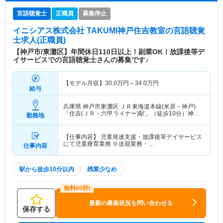
言語聴覚士
正職員
募集停止
イニシアス株式会社 TAKUMI神戸住吉教室
の言語聴覚
士求人(正職員)
【神戸市/東灘区】年間休日110日以上！副業OK！放課後等デ
イサービスでの言語聴覚士さんの募集です♪
【モデル月収】
30.0
万円～
34.0
万円
給与
兵庫県 神戸市東灘区
ＪＲ東海道本線(米原－神戸)
「住吉(ＪＲ・六甲ライナー)駅」（徒歩10分）神戸
勤務地
新交通六甲アイランド線「住吉(ＪＲ・六甲ライナ
ー)駅」（徒歩10分）
【仕事内容】 児童発達支援・放課後等デイサービス
にて児童療育業務 ※送迎業務・…
仕事内容
駅から徒歩10分以内
残業少なめ
最新の募集状況を問い合わせる
保存する