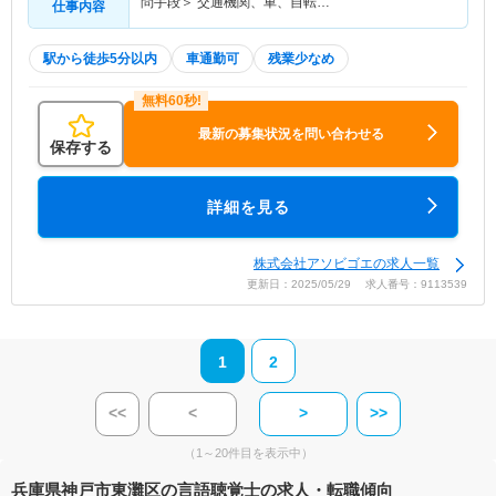
問手段＞ 交通機関、車、自転…
仕事内容
駅から徒歩5分以内
車通勤可
残業少なめ
最新の募集状況を問い合わせる
保存する
詳細を見る
株式会社アソビゴエの求人一覧
更新日：2025/05/29 求人番号：9113539
1
2
<<
<
>
>>
（1～20件目を表示中）
兵庫県神戸市東灘区の言語聴覚士の求人・転職傾向