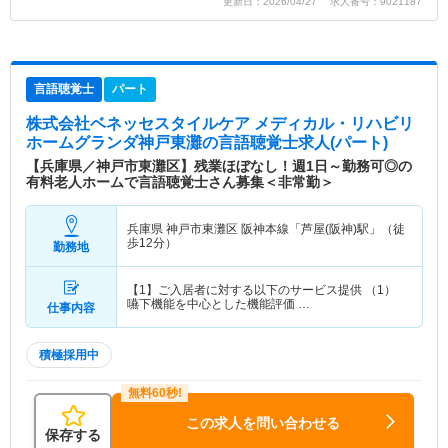
更新日：2026/04/27 求人番号：9021187
言語聴覚士
パート
株式会社ベネッセスタイルケア メディカル・リハビリ
ホームグランダ神戸東灘
の言語聴覚士求人(パート)
【兵庫県／神戸市東灘区】残業ほぼなし！週1日～勤務可◎の
有料老人ホームで言語聴覚士さん募集＜非常勤＞
兵庫県 神戸市東灘区
阪神本線「芦屋(阪神)駅」（徒
歩12分）
勤務地
【1】ご入居者に対する以下のサービス提供 （1）
嚥下機能を中心とした機能評価 …
仕事内容
積極採用中
この求人を問い合わせる
保存する