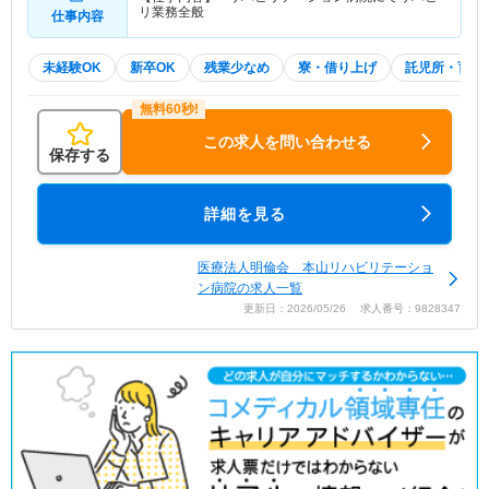
リ業務全般
仕事内容
未経験OK
新卒OK
残業少なめ
寮・借り上げ
託児所・育児
この求人を問い合わせる
保存する
詳細を見る
医療法人明倫会 本山リハビリテーショ
ン病院の求人一覧
更新日：2026/05/26 求人番号：9828347