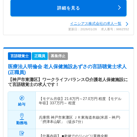
詳細を見る
イニシアス株式会社の求人一覧
更新日：2026/01/26 求人番号：9862552
言語聴覚士
正職員
募集停止
医療法人明倫会 老人保健施設あずさ
の言語聴覚士求人
(正職員)
【神戸市東灘区】ワークライフバランス◎介護老人保健施設に
て言語聴覚士の求人です！
【モデル月収】
21.6
万円～
27.0
万円
程度 【モデル
年収】
337
万円～
程度
給与
兵庫県 神戸市東灘区
ＪＲ東海道本線(米原－神戸)
「摂津本山駅」（徒歩7分）
勤務地
【仕事内容】 ■老健でのリハビリ業務全般