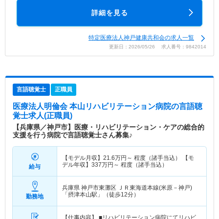
詳細を見る
特定医療法人神戸健康共和会の求人一覧
更新日：2026/05/26 求人番号：9842014
言語聴覚士
正職員
医療法人明倫会 本山リハビリテーション病院
の言語聴
覚士求人(正職員)
【兵庫県／神戸市】医療・リハビリテーション・ケアの総合的
支援を行う病院で言語聴覚士さん募集♪
【モデル月収】
21.6
万円～
程度（諸手当込） 【モ
デル年収】
337
万円～
程度（諸手当込）
給与
兵庫県 神戸市東灘区
ＪＲ東海道本線(米原－神戸)
「摂津本山駅」（徒歩12分）
勤務地
【仕事内容】 ■リハビリテーション病院にてリハビ