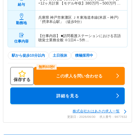
÷12ヶ月計算 【モデル年収】
380
万円～
500
万円
程
給与
度 ※別途インセンティブなど加算給あり
兵庫県 神戸市東灘区
ＪＲ東海道本線(米原－神戸)
「摂津本山駅」（徒歩9分）
勤務地
【仕事内容】 ■訪問看護ステーションにおける言語
聴覚士業務全般 ※1日4～5件…
仕事内容
駅から徒歩10分以内
土日祝休
積極採用中
この求人を問い合わせる
保存する
詳細を見る
株式会社おはあさの求人一覧
更新日：2026/06/30 求人番号：9877632