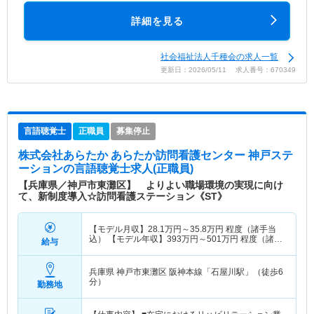
詳細を見る
社会福祉法人千種会の求人一覧
更新日：2026/05/11 求人番号：670349
言語聴覚士
正職員
募集停止
株式会社あらたか あらたか訪問看護センター 神戸ステ
ーション
の言語聴覚士求人(正職員)
【兵庫県／神戸市東灘区】 よりよい職場環境の実現に向け
て、新制度導入☆訪問看護ステーション《ST》
【モデル月収】
28.1
万円～
35.8
万円
程度（諸手当
込） 【モデル年収】
393
万円～
501
万円
程度（諸手
給与
当込）
兵庫県 神戸市東灘区
阪神本線「石屋川駅」（徒歩6
分）
勤務地