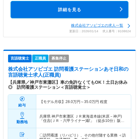
詳細を見る
株式会社アソビゴエの求人一覧
更新日：2026/01/14 求人番号：9108624
言語聴覚士
正職員
募集停止
株式会社アソビゴエ 訪問看護ステーションあそ日和
の
言語聴覚士求人(正職員)
【兵庫県／神戸市東灘区】車の免許なくてもOK！土日お休み
◎ 訪問看護ステーション＜言語聴覚士＞
【モデル月収】
28.0
万円～
35.0
万円
程度
給与
兵庫県 神戸市東灘区
ＪＲ東海道本線(米原－神戸)
「住吉(ＪＲ・六甲ライナー)駅」（徒歩10分）阪神
勤務地
本線「御影(阪神)駅」（徒歩4分） 他
〇訪問看護（リハビリ）、その他付随する業務 ＜訪