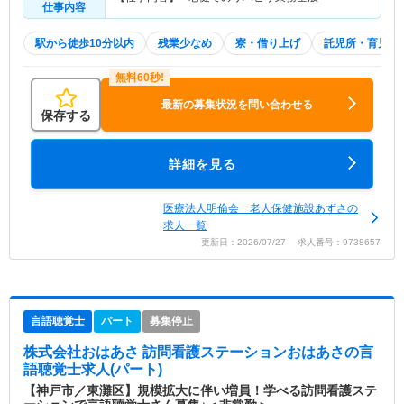
仕事内容
駅から徒歩10分以内
残業少なめ
寮・借り上げ
託児所・育児補
最新の募集状況を問い合わせる
保存する
詳細を見る
医療法人明倫会 老人保健施設あずさの
求人一覧
更新日：2026/07/27 求人番号：9738657
言語聴覚士
パート
募集停止
株式会社おはあさ 訪問看護ステーションおはあさ
の言
語聴覚士求人(パート)
【神戸市／東灘区】規模拡大に伴い増員！学べる訪問看護ステ