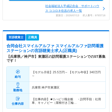
社会福祉法人平成記念会 サポートハウ
ス ココロネ住吉の求人一覧
更新日：2026/07/13 求人番号：9765716
言語聴覚士
正職員
合同会社スマイルアルファ スマイルアルファ訪問看護
ステーション
の言語聴覚士求人(正職員)
【兵庫県／神戸市】東灘区の訪問看護ステーションでのST募集
です！
【モデル月収】
25.5
万円～
【モデル年収】
340
万円
～
給与
兵庫県 神戸市東灘区
勤務地
【仕事内容】 ■リハビリ職全般 ・訪問手段：社用
車、キャノピー（屋根付き三輪…
仕事内容