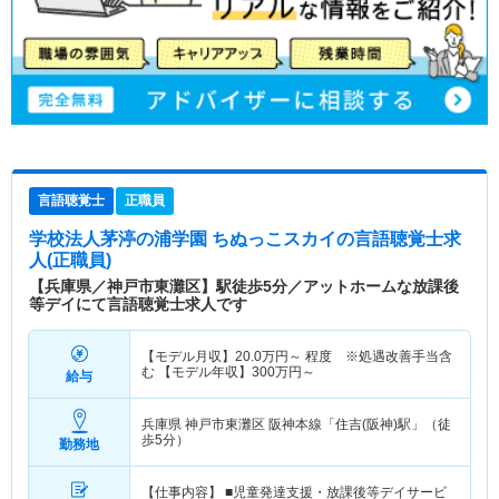
言語聴覚士
正職員
学校法人茅渟の浦学園 ちぬっこスカイ
の言語聴覚士求
人(正職員)
【兵庫県／神戸市東灘区】駅徒歩5分／アットホームな放課後
等デイにて言語聴覚士求人です
【モデル月収】
20.0
万円～
程度 ※処遇改善手当含
む 【モデル年収】
300
万円～
給与
兵庫県 神戸市東灘区
阪神本線「住吉(阪神)駅」（徒
歩5分）
勤務地
【仕事内容】 ■児童発達支援・放課後等デイサービ