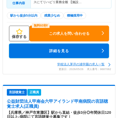
スにてリハビリ業務全般 【施設…
仕事内容
駅から徒歩5分以内
残業少なめ
積極採用中
この求人を問い合わせる
保存する
詳細を見る
学校法人茅渟の浦学園の求人一覧
更新日：2026/05/26 求人番号：9687062
言語聴覚士
正職員
公益財団法人甲南会六甲アイランド甲南病院
の言語聴
覚士求人(正職員)
【兵庫県／神戸市東灘区】駅から直結・徒歩3分◎年間休日120
日以上♪病院にて言語聴覚士募集です！