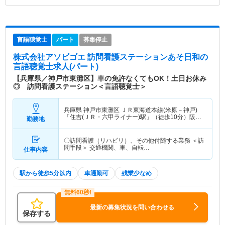
言語聴覚士
パート
募集停止
株式会社アソビゴエ 訪問看護ステーションあそ日和
の
言語聴覚士求人(パート)
【兵庫県／神戸市東灘区】車の免許なくてもOK！土日お休み
◎ 訪問看護ステーション＜言語聴覚士＞
兵庫県 神戸市東灘区
ＪＲ東海道本線(米原－神戸)
「住吉(ＪＲ・六甲ライナー)駅」（徒歩10分）阪神
勤務地
本線「御影(阪神)駅」（徒歩4分） 他
〇訪問看護（リハビリ）、その他付随する業務 ＜訪
問手段＞ 交通機関、車、自転…
仕事内容
駅から徒歩5分以内
車通勤可
残業少なめ
最新の募集状況を問い合わせる
保存する