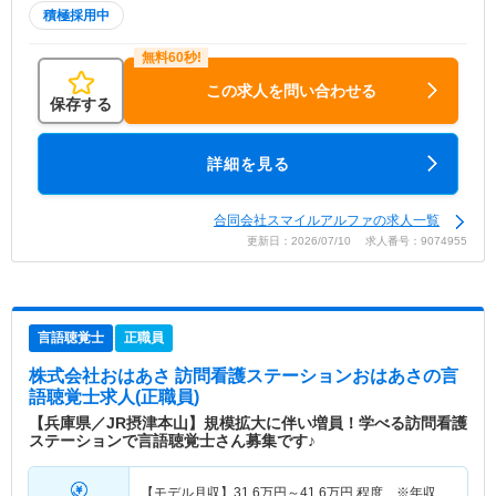
積極採用中
この求人を問い合わせる
保存する
詳細を見る
合同会社スマイルアルファの求人一覧
更新日：2026/07/10 求人番号：9074955
言語聴覚士
正職員
株式会社おはあさ 訪問看護ステーションおはあさ
の言
語聴覚士求人(正職員)
【兵庫県／JR摂津本山】規模拡大に伴い増員！学べる訪問看護
ステーションで言語聴覚士さん募集です♪
【モデル月収】
31.6
万円～
41.6
万円
程度 ※年収