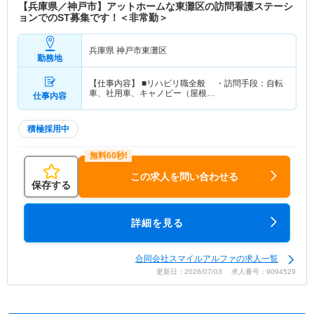
【兵庫県／神戸市】アットホームな東灘区の訪問看護ステーシ
ョンでのST募集です！＜非常勤＞
兵庫県 神戸市東灘区
勤務地
【仕事内容】 ■リハビリ職全般 ・訪問手段：自転
車、社用車、キャノピー（屋根…
仕事内容
積極採用中
この求人を問い合わせる
保存する
詳細を見る
合同会社スマイルアルファの求人一覧
更新日：2026/07/03 求人番号：9094529