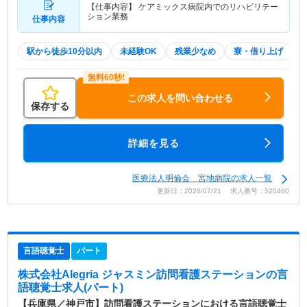
【仕事内容】 ケアミックス病院内でのリハビリテー
ション業務
仕事内容
駅から徒歩10分以内
未経験OK
残業少なめ
寮・借り上げ
この求人を問い合わせる
保存する
詳細を見る
医療法人明倫会 宮地病院の求人一覧
更新日：2026/07/21 求人番号：520460
言語聴覚士
パート
株式会社Alegria ジャスミン訪問看護ステーション
の言
語聴覚士求人(パート)
【兵庫県／神戸市】訪問看護ステーションにおける言語聴覚士