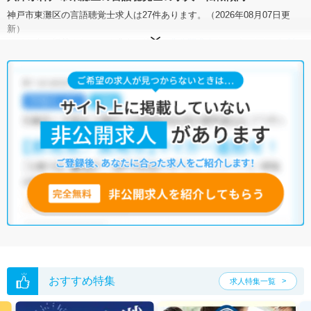
神戸市東灘区の言語聴覚士求人は27件あります。（2026年08月07日更
新）
サイト上に掲載されている求人の他に、
非公開求人
もございます。
無料
転職支援サービス
にお申し込みいただくと、全求人からご希望条件に合
う求人を提案させていただきます。
神戸市東灘区の言語聴覚士求人では以下のような条件が人気です。
・
土日祝休
・
積極採用中
・
新卒OK
・
正社員(正職員)
・
病院
・
介護福祉施設
・
訪問リハビリ(在宅医療)
・
小児リハビリ
・
保育
園
・
その他
他の条件でも人気の求人がございますので、「こだわり条件」から検索
いただくか、お気軽にお問い合わせください。
全国の言語聴覚士求人
から検索いただくことも可能です。
無料転職支援サービス
にお申し込みいただくと、ご希望条件をヒアリン
グした上で求人をご提案いたします。
ご希望条件がまだ定まっていない方は
人気の希望条件をピックアップし
た求人特集
をぜひご活用ください。
転職支援の他、情報収集や募集状況の確認も、お気軽にご相談くださ
おすすめ特集
求人特集一覧
い。