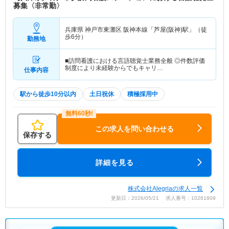
募集〈非常勤〉
兵庫県 神戸市東灘区
阪神本線「芦屋(阪神)駅」（徒
歩6分）
勤務地
■訪問看護における言語聴覚士業務全般 ◎件数評価
制度により未経験からでもキャリ…
仕事内容
駅から徒歩10分以内
土日祝休
積極採用中
この求人を問い合わせる
保存する
詳細を見る
株式会社Alegriaの求人一覧
更新日：2026/05/21 求人番号：10261809