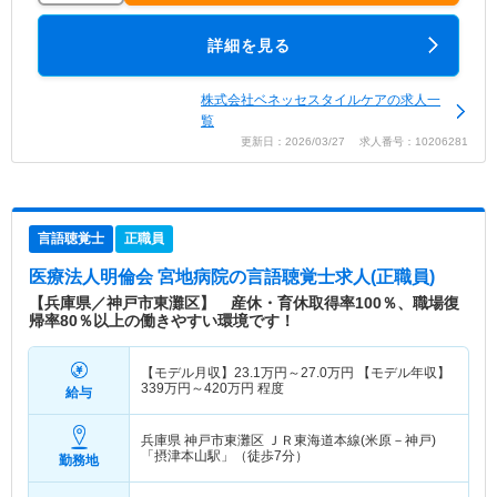
詳細を見る
株式会社ベネッセスタイルケアの求人一
覧
更新日：2026/03/27 求人番号：10206281
言語聴覚士
正職員
医療法人明倫会 宮地病院
の言語聴覚士求人(正職員)
【兵庫県／神戸市東灘区】 産休・育休取得率100％、職場復
帰率80％以上の働きやすい環境です！
【モデル月収】
23.1
万円～
27.0
万円
【モデル年収】
339
万円～
420
万円
程度
給与
兵庫県 神戸市東灘区
ＪＲ東海道本線(米原－神戸)
「摂津本山駅」（徒歩7分）
勤務地