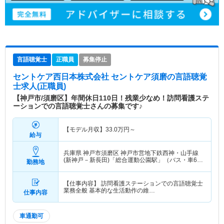
言語聴覚士
正職員
募集停止
セントケア西日本株式会社 セントケア須磨
の言語聴覚
士求人(正職員)
【神戸市/須磨区】年間休日110日！残業少なめ！訪問看護ステ
ーションでの言語聴覚士さんの募集です♪
【モデル月収】
33.0
万円～
給与
兵庫県 神戸市須磨区
神戸市営地下鉄西神・山手線
(新神戸－新長田)「総合運動公園駅」（バス・車6
勤務地
分）
【仕事内容】 訪問看護ステーションでの言語聴覚士
業務全般 基本的な生活動作の維…
仕事内容
車通勤可