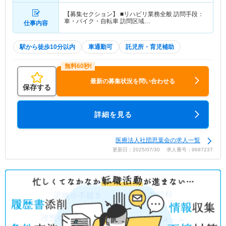
【募集セクション】 ■リハビリ業務全般 訪問手段：
車・バイク・自転車 訪問区域…
仕事内容
駅から徒歩10分以内
車通勤可
託児所・育児補助
最新の募集状況を問い合わせる
保存する
詳細を見る
医療法人社団思葉会の求人一覧
更新日：2025/07/30 求人番号：9687237