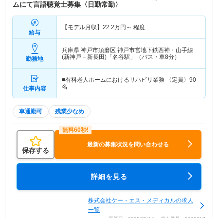
ムにて言語聴覚士募集〈日勤常勤〉
【モデル月収】
22.2
万円～
程度
給与
兵庫県 神戸市須磨区
神戸市営地下鉄西神・山手線
(新神戸－新長田)「名谷駅」（バス・車8分）
勤務地
■有料老人ホームにおけるリハビリ業務 〈定員〉90
名
仕事内容
車通勤可
残業少なめ
最新の募集状況を問い合わせる
保存する
詳細を見る
株式会社ケー・エス・メディカルの求人
一覧