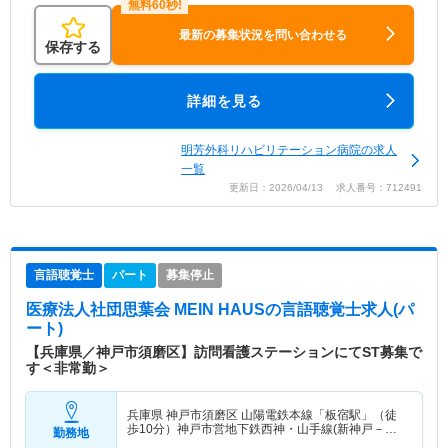
最新の募集状況を問い合わせる
保存する
詳細を見る
明芳外科リハビリテーション病院の求人
一覧
更新日：2026/04/13 求人番号：712491
言語聴覚士
パート
募集停止
医療法人社団思葉会 MEIN HAUS
の言語聴覚士求人(パ
ート)
【兵庫県／神戸市須磨区】訪問看護ステーションにてST募集で
す＜非常勤＞
兵庫県 神戸市須磨区
山陽電鉄本線「板宿駅」（徒
歩10分）神戸市営地下鉄西神・山手線(新神戸－新
勤務地
長田)「板宿駅」（徒歩10分）