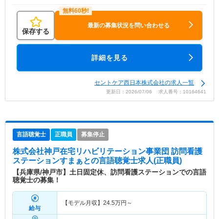
最新の募集状況を問い合わせる
保存する
詳細を見る
セントケア西日本株式会社の求人一覧
更新日：2026/07/06 求人番号：10164641
言語聴覚士
正職員
募集停止
株式会社神戸在宅リハビリテーション事業団 訪問看護
ステーションすまぁと
の言語聴覚士求人(正職員)
【兵庫県/神戸市】土日固定休、訪問看護ステーションでの言語
聴覚士の募集！
【モデル月収】
24.5
万円～
給与