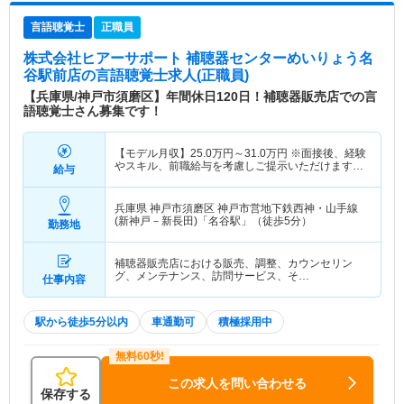
言語聴覚士
正職員
株式会社ヒアーサポート 補聴器センターめいりょう名
谷駅前店
の言語聴覚士求人(正職員)
【兵庫県/神戸市須磨区】年間休日120日！補聴器販売店での言
語聴覚士さん募集です！
【モデル月収】
25.0
万円～
31.0
万円
※面接後、経験
やスキル、前職給与を考慮しご提示いただけます。
給与
【モデル年収】
312
万円～
兵庫県 神戸市須磨区
神戸市営地下鉄西神・山手線
(新神戸－新長田)「名谷駅」（徒歩5分）
勤務地
補聴器販売店における販売、調整、カウンセリン
グ、メンテナンス、訪問サービス、そ…
仕事内容
駅から徒歩5分以内
車通勤可
積極採用中
この求人を問い合わせる
保存する