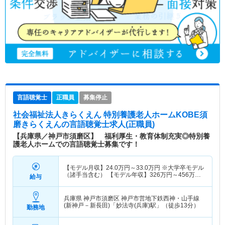
言語聴覚士
正職員
募集停止
社会福祉法人きらくえん 特別養護老人ホームKOBE須
磨きらくえん
の言語聴覚士求人(正職員)
【兵庫県／神戸市須磨区】 福利厚生・教育体制充実◎特別養
護老人ホームでの言語聴覚士募集です！
【モデル月収】
24.0
万円～
33.0
万円
※大学卒モデル
（諸手当含む） 【モデル年収】
326
万円～
456
万円
給与
※大学卒モデル（諸手当含む）
兵庫県 神戸市須磨区
神戸市営地下鉄西神・山手線
(新神戸－新長田)「妙法寺(兵庫)駅」（徒歩13分）
勤務地