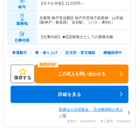
【モデル月収】
21.0
万円～
給与
兵庫県 神戸市須磨区
神戸市営地下鉄西神・山手線
(新神戸－新長田)「名谷駅」（バス・車8分）
勤務地
【仕事内容】 ■言語聴覚士としての業務全般
仕事内容
車通勤可
寮・借り上げ
託児所・育児補助
積極採用中
この求人を問い合わせる
保存する
詳細を見る
医療法人社団菫会 北須磨病院の求人
一覧
更新日：2026/04/17 求人番号：10240663