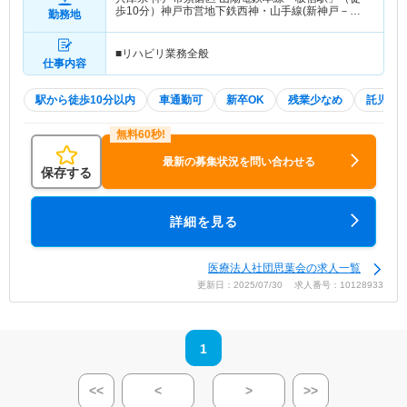
歩10分）神戸市営地下鉄西神・山手線(新神戸－新
勤務地
長田)「板宿駅」（徒歩10分）
■リハビリ業務全般
仕事内容
駅から徒歩10分以内
車通勤可
新卒OK
残業少なめ
託児所
最新の募集状況を問い合わせる
保存する
詳細を見る
医療法人社団思葉会の求人一覧
更新日：2025/07/30 求人番号：10128933
1
<<
<
>
>>