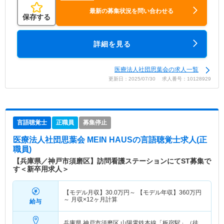
最新の募集状況を問い合わせる
保存する
詳細を見る
医療法人社団思葉会の求人一覧
更新日：2025/07/30 求人番号：10128929
言語聴覚士
正職員
募集停止
医療法人社団思葉会 MEIN HAUS
の言語聴覚士求人(正
職員)
【兵庫県／神戸市須磨区】訪問看護ステーションにてST募集で
す＜新卒用求人＞
【モデル月収】
30.0
万円～
【モデル年収】
360
万円
～
月収×12ヶ月計算
給与
兵庫県 神戸市須磨区
山陽電鉄本線「板宿駅」（徒