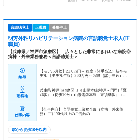
更新日：2025/07/10 求人番号：10116462
言語聴覚士
正職員
募集停止
明芳外科リハビリテーション病院
の言語聴覚士求人(正
職員)
【兵庫県／神戸市須磨区】 広々とした非常にきれいな病院◎
病棟・外来業務兼務＜言語聴覚士＞
【モデル月収】
21.0
万円～
程度（諸手当込）新卒モ
デル 【モデル年収】
290
万円～
程度（諸手当込）新
給与
卒モデル
兵庫県 神戸市須磨区
ＪＲ山陽本線(神戸－門司)「鷹
取駅」（徒歩10分）山陽電鉄本線「東須磨駅」（徒
勤務地
歩8分） 他
【仕事内容】 言語聴覚士業務全般（病棟・外来兼
務） 主に90代以上のご高齢の…
仕事内容
駅から徒歩10分以内