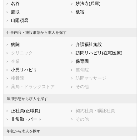
熊本県
姫路市
名谷
大分県
尼崎市
妙法寺(兵庫)
宮崎県
鹿児島県
明石市
鷹取
沖縄県
西宮市
板宿
洲本市
山陽須磨
芦屋市
伊丹市
相生市
仕事内容・施設形態から求人を探す
豊岡市
加古川市
病院
介護福祉施設
赤穂市
西脇市
クリニック
訪問リハビリ(在宅医療)
宝塚市
三木市
企業
保育園
高砂市
川西市
小児リハビリ
整骨院
小野市
三田市
接骨院
訪問マッサージ
加西市
丹波篠山市
薬局・ドラッグストア
その他
養父市
丹波市
南あわじ市
朝来市
雇用形態から求人を探す
淡路市
宍粟市
正社員(正職員)
契約社員・嘱託社員
加東市
たつの市
非常勤・パート
その他
川辺郡猪名川町
多可郡多可町
加古郡稲美町
加古郡播磨町
年収から求人を探す
神崎郡市川町
神崎郡福崎町