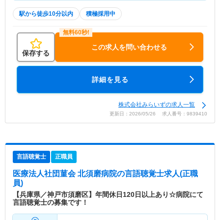
駅から徒歩10分以内
積極採用中
この求人を問い合わせる
保存する
詳細を見る
株式会社みらいずの求人一覧
更新日：2026/05/26 求人番号：9839410
言語聴覚士
正職員
医療法人社団菫会 北須磨病院
の言語聴覚士求人(正職
員)
【兵庫県／神戸市須磨区】年間休日120日以上あり☆病院にて
言語聴覚士の募集です！