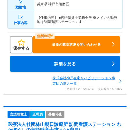
兵庫県 神戸市須磨区
勤務地
【仕事内容】 ■言語聴覚士業務全般 ※メインの勤務
地は訪問看護ステーションす…
仕事内容
最新の募集状況を問い合わせる
保存する
詳細を見る
株式会社神戸在宅リハビリテーション事
業団の求人一覧
更新日：2025/07/14 求人番号：599027
言語聴覚士
正職員
募集停止
医療法人社団林山朝日診療所 訪問看護ステーション わ
たぼうし
の言語聴覚士求人(正職員)