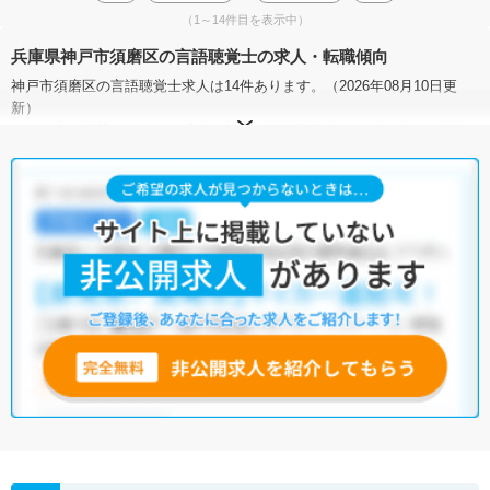
（1～14件目を表示中）
兵庫県神戸市須磨区の言語聴覚士の求人・転職傾向
神戸市須磨区の言語聴覚士求人は14件あります。（2026年08月10日更
新）
サイト上に掲載されている求人の他に、
非公開求人
もございます。
無料
転職支援サービス
にお申し込みいただくと、全求人からご希望条件に合
う求人を提案させていただきます。
神戸市須磨区の言語聴覚士求人では以下のような条件が人気です。
・
土日祝休
・
積極採用中
・
新卒OK
・
正社員(正職員)
・
病院
・
介護福祉施設
・
訪問リハビリ(在宅医療)
・
小児リハビリ
・
保育園
他の条件でも人気の求人がございますので、「こだわり条件」から検索
いただくか、お気軽にお問い合わせください。
全国の言語聴覚士求人
から検索いただくことも可能です。
無料転職支援サービス
にお申し込みいただくと、ご希望条件をヒアリン
グした上で求人をご提案いたします。
ご希望条件がまだ定まっていない方は
人気の希望条件をピックアップし
た求人特集
をぜひご活用ください。
転職支援の他、情報収集や募集状況の確認も、お気軽にご相談くださ