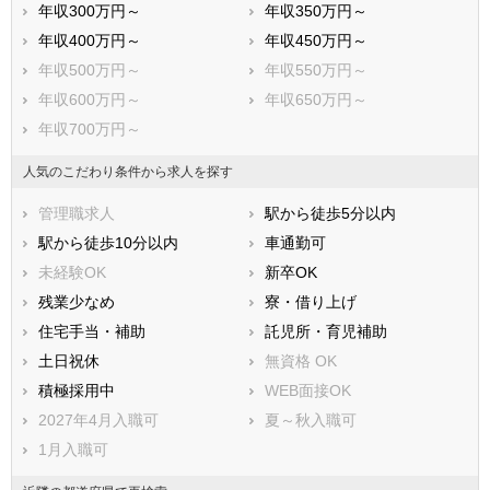
年収300万円～
年収350万円～
神崎郡神河町
揖保郡太子町
年収400万円～
年収450万円～
赤穂郡上郡町
佐用郡佐用町
年収500万円～
年収550万円～
美方郡香美町
美方郡新温泉町
年収600万円～
年収650万円～
年収700万円～
人気のこだわり条件から求人を探す
管理職求人
駅から徒歩5分以内
駅から徒歩10分以内
車通勤可
未経験OK
新卒OK
残業少なめ
寮・借り上げ
住宅手当・補助
託児所・育児補助
土日祝休
無資格 OK
積極採用中
WEB面接OK
2027年4月入職可
夏～秋入職可
1月入職可