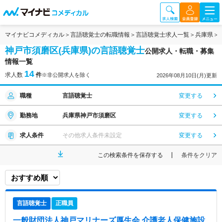
マイナビコメディカル
言語聴覚士の転職情報
言語聴覚士求人一覧
兵庫県
神戸市須磨区(兵庫県)の言語聴覚士
公開求人・転職・募集
情報一覧
14
求人数
件
※非公開求人を除く
2026年08月10日(月)更新
職種
言語聴覚士
変更する
勤務地
兵庫県神戸市須磨区
変更する
求人条件
その他求人条件未設定
変更する
この検索条件を保存する
条件をクリア
言語聴覚士
正職員
一般財団法人神戸マリナーズ厚生会 介護老人保健施設