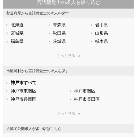
言語聴覚士の求人を絞り込む
都道府県から言語聴覚士の求人を探す
北海道
青森県
岩手県
宮城県
秋田県
山形県
福島県
茨城県
栃木県
群馬県
埼玉県
千葉県
もっと見る
東京都
神奈川県
新潟県
山梨県
長野県
富山県
市区町村から言語聴覚士の求人を探す
石川県
福井県
岐阜県
静岡県
神戸市すべて
愛知県
三重県
滋賀県
神戸市東灘区
京都府
神戸市灘区
大阪府
兵庫県
神戸市兵庫区
奈良県
神戸市長田区
和歌山県
鳥取県
神戸市須磨区
島根県
神戸市垂水区
岡山県
もっと見る
広島県
神戸市北区
山口県
神戸市中央区
徳島県
香川県
神戸市西区
愛媛県
高知県
近隣で公開求人が多い駅はこちら
福岡県
市部
佐賀県
長崎県