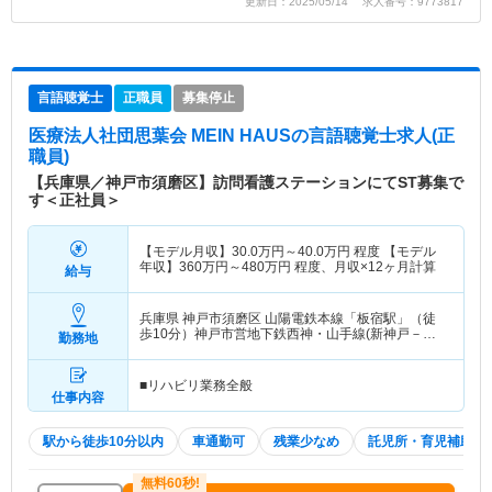
更新日：2025/05/14 求人番号：9773817
言語聴覚士
正職員
募集停止
医療法人社団思葉会 MEIN HAUS
の言語聴覚士求人(正
職員)
【兵庫県／神戸市須磨区】訪問看護ステーションにてST募集で
す＜正社員＞
【モデル月収】
30.0
万円～
40.0
万円
程度 【モデル
年収】
360
万円～
480
万円
程度、月収×12ヶ月計算
給与
兵庫県 神戸市須磨区
山陽電鉄本線「板宿駅」（徒
歩10分）神戸市営地下鉄西神・山手線(新神戸－新
勤務地
長田)「板宿駅」（徒歩10分）
■リハビリ業務全般
仕事内容
駅から徒歩10分以内
車通勤可
残業少なめ
託児所・育児補助