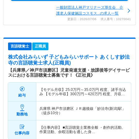
一般財団法人神戸マリナーズ厚生会 介
護老人保健施設コスモス...の求人一覧
更新日：2026/07/06 求人番号：10270041
言語聴覚士
正職員
株式会社みらいず 子どもみらいサポート あくしす妙法
寺
の言語聴覚士求人(正職員)
【兵庫県／神戸市須磨区】児童発達支援・放課後等デイサービ
スにおける言語聴覚士募集です！《正社員》
【モデル月収】
25.0
万円～
35.0
万円
程度、諸手当込
み 【モデル年収】
300
万円～
420
万円
程度、月収
給与
×12ヶ月計算
兵庫県 神戸市須磨区
ＪＲ越後線「妙法寺(新潟)駅」
（徒歩10分）
勤務地
【仕事内容】 ■言語聴覚士業務全般 ・創作的活動、
作業活動、余暇活動を通した身…
仕事内容