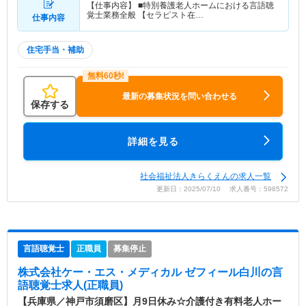
【仕事内容】 ■特別養護老人ホームにおける言語聴
覚士業務全般 【セラピスト在…
仕事内容
住宅手当・補助
最新の募集状況を問い合わせる
保存する
詳細を見る
社会福祉法人きらくえんの求人一覧
更新日：2025/07/10 求人番号：598572
言語聴覚士
正職員
募集停止
株式会社ケー・エス・メディカル ゼフィール白川
の言
語聴覚士求人(正職員)
【兵庫県／神戸市須磨区】月9日休み☆介護付き有料老人ホー