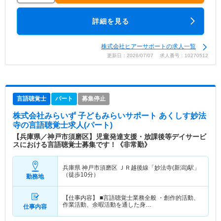
詳細を見る
株式会社ヒアーサポートの求人一覧
更新日：2026/07/07 求人番号：10270512
言語聴覚士
パート
募集停止
株式会社みらいず 子どもみらいサポート あくしす妙法
寺
の言語聴覚士求人(パート)
【兵庫県／神戸市須磨区】児童発達支援・放課後等デイサービ
スにおける言語聴覚士募集です！《非常勤》
兵庫県 神戸市須磨区
ＪＲ越後線「妙法寺(新潟)駅」
（徒歩10分）
勤務地
【仕事内容】 ■言語聴覚士業務全般 ・創作的活動、
作業活動、余暇活動を通した身…
仕事内容