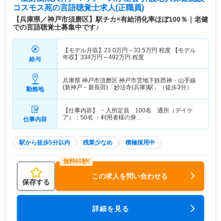
コスモス苑
の言語聴覚士求人(正職員)
【兵庫県／神戸市須磨区】駅チカ×有給消化率ほぼ100％｜老健
での言語聴覚士募集中です♪
【モデル月収】
23.0
万円～
33.5
万円
程度 【モデル
年収】
334
万円～
492
万円
程度
給与
兵庫県 神戸市須磨区
神戸市営地下鉄西神・山手線
(新神戸－新長田)「妙法寺(兵庫)駅」（徒歩3分）
勤務地
【仕事内容】 ・入所定員 100名 通所（デイケ
ア）：50名 ・利用者様の身…
仕事内容
駅から徒歩5分以内
残業少なめ
積極採用中
この求人を問い合わせる
保存する
詳細を見る