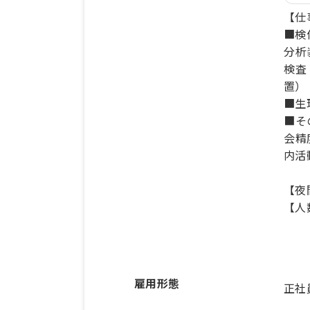
【仕
■検
分析
検査
置）
■生理
■そ
会精
内活
【夜
【人
雇用形態
正社