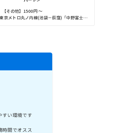
【その他】1500円 ～
【月収】22
東京メトロ丸ノ内線(池袋－荻窪)「中野富士見町駅」（徒歩18分）
やすい環境です
務時間でオスス