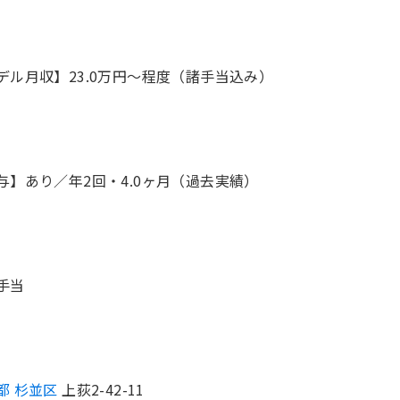
デル月収】23.0万円〜程度（諸手当込み）
与】あり／年2回・4.0ヶ月（過去実績）
手当
都 杉並区
上荻2-42-11