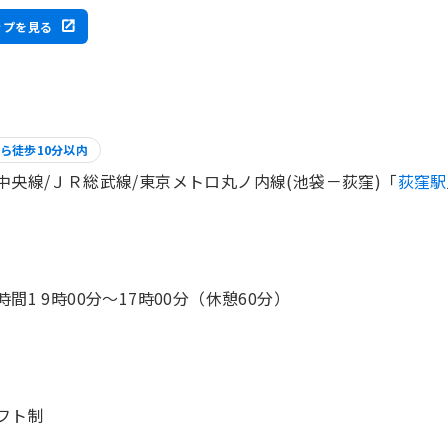
ップを見る
ら徒歩10分以内
中央線/ＪＲ総武線/東京メトロ丸ノ内線(池袋－荻窪)「
荻窪駅
時間1 9時00分〜17時00分（休憩60分）