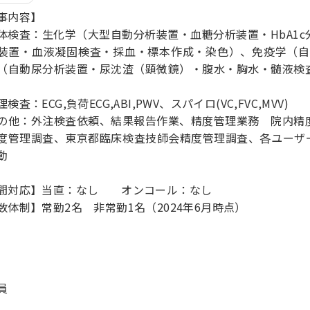
事内容】
体検査：生化学（大型自動分析装置・血糖分析装置・HbA1
装置・血液凝固検査・採血・標本作成・染色）、免疫学（自
（自動尿分析装置・尿沈渣（顕微鏡）・腹水・胸水・髄液検
検査：ECG,負荷ECG,ABI,PWV、スパイロ(VC,FVC,MVV)
の他：外注検査依頼、結果報告作業、精度管理業務 院内精
度管理調査、東京都臨床検査技師会精度管理調査、各ユーザ
動
間対応】当直：なし オンコール：なし
数体制】常勤2名 非常勤1名（2024年6月時点）
員