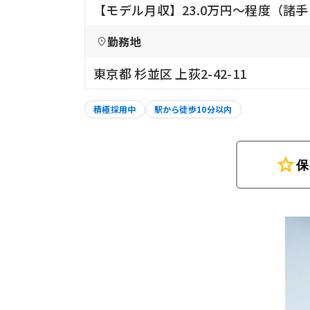
【モデル月収】23.0万円〜程度（諸
勤務地
東京都 杉並区 上荻2-42-11
積極採用中
駅から徒歩10分以内
star
保