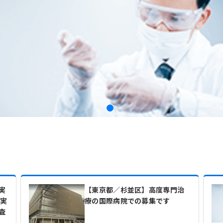
実
【東京都／杉並区】高度専門治
月実
療の国際病院での募集です
査