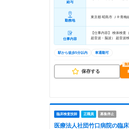
給与
東京都 昭島市
ＪＲ青梅
勤務地
【仕事内容】 検体検査
超音波・脳波） 超音波
仕事内容
駅から徒歩5分以内
車通勤可
保存する
臨床検査技師
正職員
募集停止
医療法人社団竹口病院
の臨床