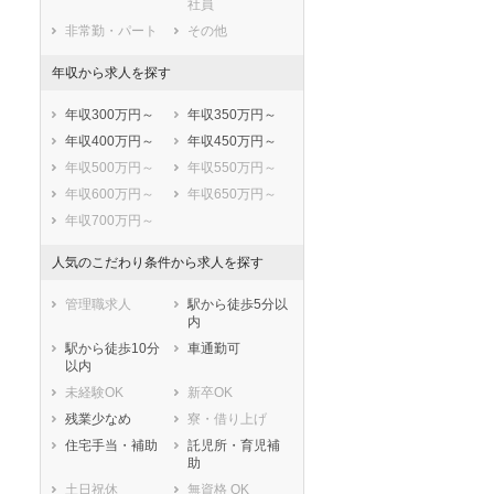
社員
国立市
福生市
非常勤・パート
その他
狛江市
東大和市
年収から求人を探す
清瀬市
東久留米市
武蔵村山市
多摩市
年収300万円～
年収350万円～
稲城市
羽村市
年収400万円～
年収450万円～
あきる野市
西東京市
年収500万円～
年収550万円～
西多摩郡瑞穂町
西多摩郡日の出
年収600万円～
年収650万円～
町
年収700万円～
西多摩郡檜原村
西多摩郡奥多摩
町
人気のこだわり条件から求人を探す
大島町
利島村
新島村
神津島村
管理職求人
駅から徒歩5分以
三宅村
御蔵島村
内
八丈島八丈町
青ヶ島村
駅から徒歩10分
車通勤可
以内
小笠原村
未経験OK
新卒OK
残業少なめ
寮・借り上げ
住宅手当・補助
託児所・育児補
助
土日祝休
無資格 OK