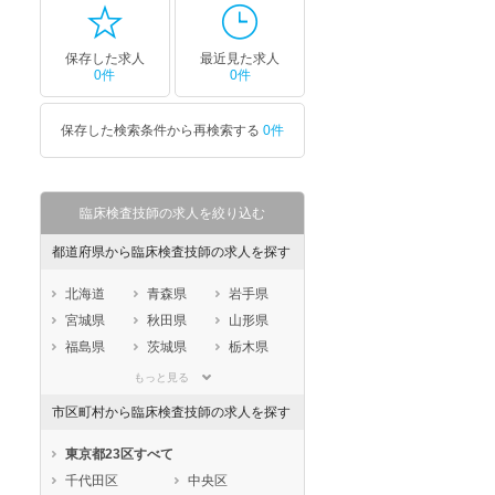
保存した求人
最近見た求人
0件
0件
保存した検索条件から再検索する
0件
臨床検査技師の求人を絞り込む
都道府県から臨床検査技師の求人を探す
北海道
青森県
岩手県
宮城県
秋田県
山形県
福島県
茨城県
栃木県
群馬県
埼玉県
千葉県
もっと見る
東京都
神奈川県
新潟県
市区町村から臨床検査技師の求人を探す
山梨県
長野県
富山県
石川県
福井県
岐阜県
東京都23区すべて
静岡県
愛知県
三重県
千代田区
中央区