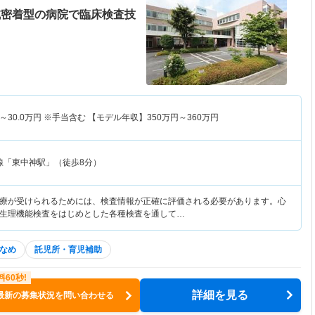
域密着型の病院で臨床検査技
～
30.0
万円
※手当含む 【モデル年収】
350
万円～
360
万円
線「東中神駅」（徒歩8分）
療が受けられるためには、検査情報が正確に評価される必要があります。心
生理機能検査をはじめとした各種検査を通して…
なめ
託児所・育児補助
詳細を見る
最新の募集状況を問い合わせる