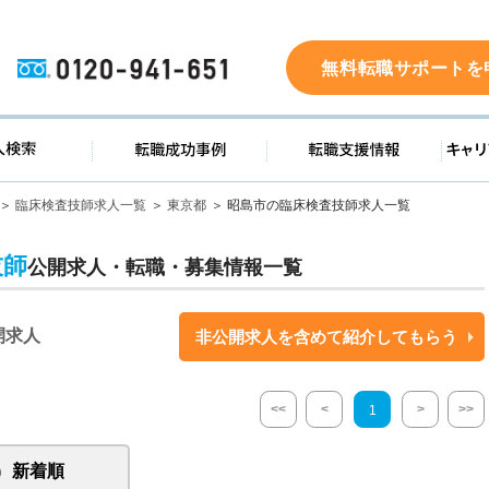
0120-941-651
無料転職サポートを
ド
求人検索
転職成功事例
転職支
臨床検査技師求人一覧
東京都
昭島市の臨床検査技師求人一覧
技師
公開求人・転職・募集情報一覧
開求人
非公開求人を含めて紹介してもらう
<<
<
>
>>
1
新着順