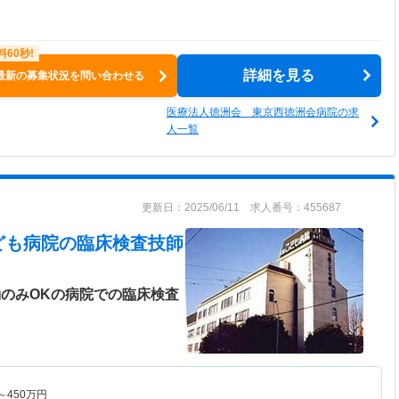
詳細を見る
最新の募集状況を問い合わせる
医療法人徳洲会 東京西徳洲会病院の求
人一覧
更新日：2025/06/11 求人番号：455687
ども病院
の臨床検査技師
勤のみOKの病院での臨床検査
～
450
万円