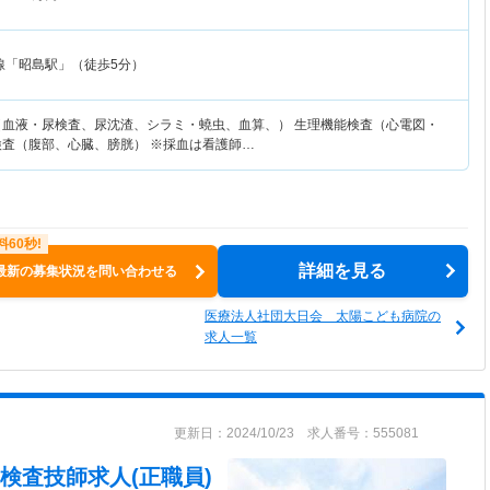
線「昭島駅」（徒歩5分）
（血液・尿検査、尿沈渣、シラミ・蟯虫、血算、） 生理機能検査（心電図・
検査（腹部、心臓、膀胱） ※採血は看護師…
詳細を見る
最新の募集状況を問い合わせる
医療法人社団大日会 太陽こども病院の
求人一覧
更新日：2024/10/23 求人番号：555081
検査技師求人(正職員)