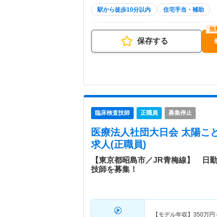
駅から徒歩10分以内
住宅手当・補助
保存する
臨床検査技師
正職員
募集停止
医療法人社団大日会 太陽こ
求人(正職員)
【東京都昭島市／JR青梅線】 日
技師を募集！
【モデル年収】
350
万円