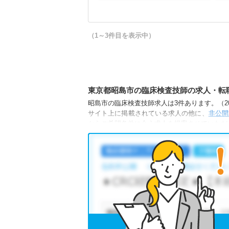
（1～3件目を表示中）
東京都昭島市の臨床検査技師の求人・転
昭島市の臨床検査技師求人は3件あります。（202
サイト上に掲載されている求人の他に、
非公開
からご希望条件に合う求人を提案させていただ
昭島市の臨床検査技師求人では以下のような条
・
残業少なめ
・
住宅手当・補助あり
・
託児
他の条件でも人気の求人がございますので、「
全国の臨床検査技師求人
から検索いただくこと
無料転職支援サービス
にお申し込みいただくと
ご希望条件がまだ定まっていない方は
人気の希
転職支援の他、情報収集や募集状況の確認も、