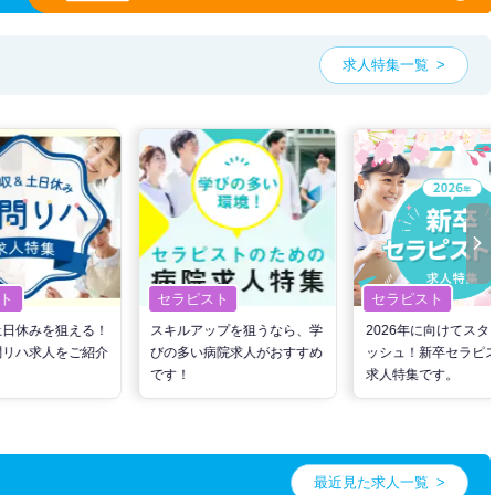
求人特集一覧
ト
セラピスト
セラピスト
土日休みを狙える！
スキルアップを狙うなら、学
2026年に向けてスタ
問リハ求人をご紹介
びの多い病院求人がおすすめ
ッシュ！新卒セラピ
です！
求人特集です。
最近見た求人一覧