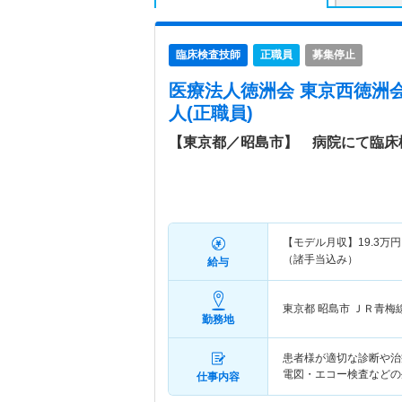
臨床検査技師
正職員
募集停止
医療法人徳洲会 東京西徳洲
人(正職員)
【東京都／昭島市】 病院にて臨床
【モデル月収】
19.3
万円
（諸手当込み）
給与
東京都 昭島市
ＪＲ青梅
勤務地
患者様が適切な診断や治
電図・エコー検査などの
仕事内容