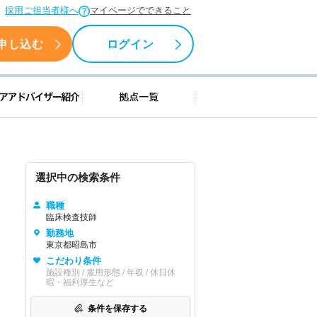
採用ご担当者様へ
マイページでできること
申し込む
ログイン
援情報
キャリアアドバイザー紹介
拠点一覧
選択中の検索条件
職種
臨床検査技師
勤務地
東京都昭島市
こだわり条件
施設種別 / 雇用形態 / 年収 / 休日休
暇・福利厚生など
条件を保存する