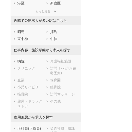
滋賀県
京都府
大阪府
港区
新宿区
兵庫県
奈良県
和歌山県
文京区
台東区
もっと見る
鳥取県
島根県
岡山県
墨田区
江東区
近隣で公開求人が多い駅はこちら
広島県
山口県
徳島県
品川区
目黒区
香川県
愛媛県
高知県
大田区
世田谷区
昭島
拝島
福岡県
佐賀県
長崎県
渋谷区
中野区
東中神
中神
熊本県
大分県
宮崎県
杉並区
豊島区
仕事内容・施設形態から求人を探す
鹿児島県
沖縄県
北区
荒川区
板橋区
練馬区
病院
介護福祉施設
足立区
葛飾区
クリニック
訪問リハビリ(在
宅医療)
江戸川区
セラピスト
セラピスト
企業
保育園
市部
小児リハビリ
整骨院
八王子市
立川市
ートダ
世の中の需要の高まりととも
ワークライフバランス重視派
スト向け
に増加傾向の「介護施設」求
の方へ！なぜ120日が基準？
接骨院
訪問マッサージ
武蔵野市
三鷹市
人をご紹介！
数え方も解説
薬局・ドラッグ
その他
青梅市
府中市
ストア
昭島市
調布市
町田市
小金井市
雇用形態から求人を探す
小平市
日野市
正社員(正職員)
契約社員・嘱託
東村山市
国分寺市