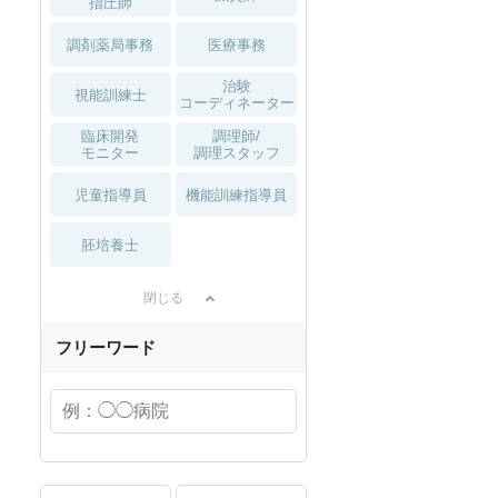
指圧師
調剤薬局事務
医療事務
治験
視能訓練士
コーディネーター
臨床開発
調理師/
モニター
調理スタッフ
児童指導員
機能訓練指導員
胚培養士
閉じる
フリーワード