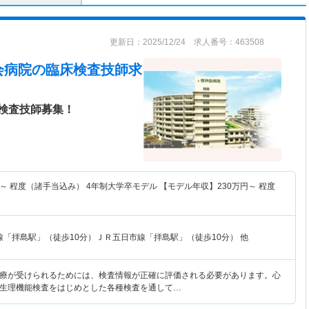
更新日：2025/12/24 求人番号：463508
会病院
の臨床検査技師求
検査技師募集！
～
程度（諸手当込み） 4年制大学卒モデル 【モデル年収】
230
万円～
程度
線「拝島駅」（徒歩10分）ＪＲ五日市線「拝島駅」（徒歩10分） 他
療が受けられるためには、検査情報が正確に評価される必要があります。心
生理機能検査をはじめとした各種検査を通して…