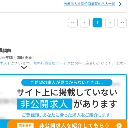
医療法人社団竹口病院の求人一覧
<<
<
>
>>
1
職傾向
6年08月06日更新）
求人
もございます。
無料転職支援サービス
にお申し込みいただくと、全求人
きます。
件が人気です。
所・育児補助あり
・
正社員(正職員)
・
病院
こだわり条件」から検索いただくか、お気軽にお問い合わせください。
も可能です。
、ご希望条件をヒアリングした上で求人をご提案いたします。
望条件をピックアップした求人特集
をぜひご活用ください。
お気軽にご相談ください。