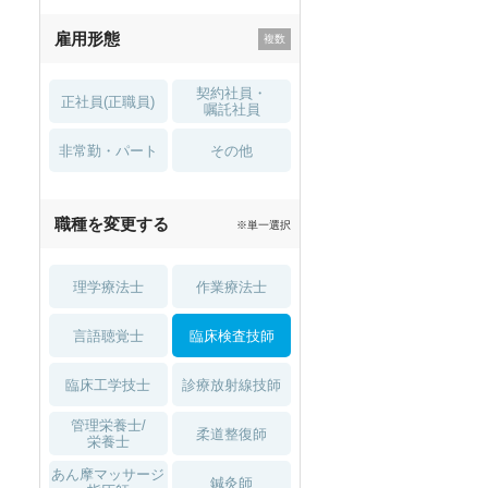
残業少なめ
寮・借り上げ
雇用形態
託児所・
住宅手当・補助
育児補助
契約社員・
正社員(正職員)
土日祝休
無資格 OK
嘱託社員
非常勤・パート
積極採用中
WEB面接OK
その他
2027年4月入職可
夏～秋入職可
職種を変更する
※単一選択
1月入職可
理学療法士
作業療法士
言語聴覚士
臨床検査技師
臨床工学技士
診療放射線技師
管理栄養士/
柔道整復師
栄養士
あん摩マッサージ
鍼灸師