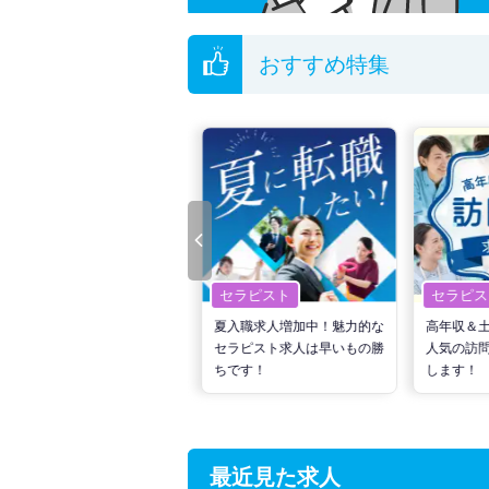
おすすめ特集
セラピスト
セラピスト
セラピス
転職で高収入を狙う！計画的
夏入職求人増加中！魅力的な
高年収＆
な活動でPTの好条件求人を
セラピスト求人は早いもの勝
人気の訪
見つけるには？
ちです！
します！
最近見た求人