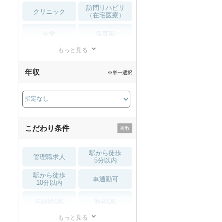
訪問リハビリ
クリニック
（在宅医療）
企業
保育園
もっと見る
小児リハビリ
整骨院
年収
※単一選択
接骨院
訪問マッサージ
薬局・
その他
ドラッグストア
こだわり条件
駅から徒歩
管理職求人
5分以内
駅から徒歩
車通勤可
10分以内
未経験OK
新卒OK
もっと見る