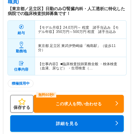
職員)
【東京都／足立区】日勤のみ◎腎臓内科・人工透析に特化した
病院での臨床検査技師募集です！
【モデル月収】
24.0
万円～
程度 諸手当込み 【モ
デル年収】
350
万円～
500
万円
程度 諸手当込み
給与
東京都 足立区
東武伊勢崎線「梅島駅」（徒歩11
分）
勤務地
【仕事内容】 ■臨床検査技師業務全般 ・検体検査
（血液、尿など） ・生理検査（…
仕事内容
積極採用中
この求人を問い合わせる
保存する
詳細を見る