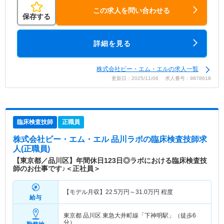
この求人を問い合わせる
保存する
詳細を見る
株式会社ビー・エム・エルの求人一覧
更新日：2025/11/06 求人番号：9878618
臨床検査技師
正職員
株式会社ビー・エム・エル 品川ラボ
の臨床検査技師求
人(正職員)
【東京都／品川区】年間休日123日◎ラボにおける臨床検査技
師のお仕事です♪＜正社員＞
【モデル月収】
22.5
万円～
31.0
万円
程度
給与
東京都 品川区
東急大井町線「下神明駅」（徒歩6
分）