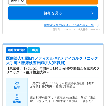
保存する
詳細を見る
医療法人社団MYメディカルの求人一覧
更新日：2026/01/14 求人番号：9018434
臨床検査技師
正職員
医療法人社団MYメディカル MYメディカルクリニック
大手町
の臨床検査技師求人(正職員)
【東京都／千代田区】年間休日120日♪研修や勉強会も充実のク
リニック！＜臨床検査技師＞
【モデル月収】
33.0
万円～
程度諸手当込み 【モデ
ル年収】
396
万円～
程度諸手当込み
給与
東京都 千代田区
ＪＲ東海道本線(東京－熱海)「東京
駅」（徒歩7分）ＪＲ山手線「東京駅」（徒歩7分）
勤務地
他