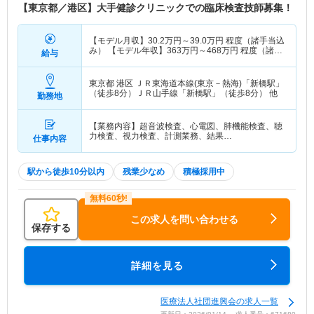
【東京都／港区】大手健診クリニックでの臨床検査技師募集！
【モデル月収】
30.2
万円～
39.0
万円
程度（諸手当込
み） 【モデル年収】
363
万円～
468
万円
程度（諸手
給与
当込み）
東京都 港区
ＪＲ東海道本線(東京－熱海)「新橋駅」
（徒歩8分）ＪＲ山手線「新橋駅」（徒歩8分） 他
勤務地
【業務内容】超音波検査、心電図、肺機能検査、聴
力検査、視力検査、計測業務、結果…
仕事内容
駅から徒歩10分以内
残業少なめ
積極採用中
この求人を問い合わせる
保存する
詳細を見る
医療法人社団進興会の求人一覧