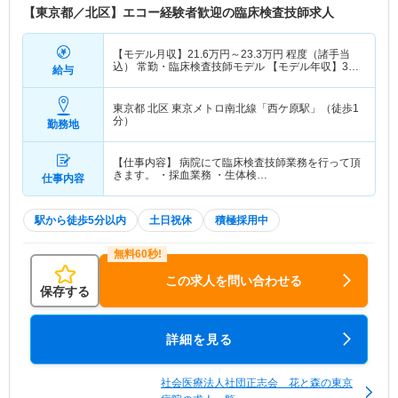
【東京都／北区】エコー経験者歓迎の臨床検査技師求人
【モデル月収】
21.6
万円～
23.3
万円
程度（諸手当
込） 常勤・臨床検査技師モデル 【モデル年収】
348
給与
万円～
379
万円
程度（諸手当込） 常勤・臨床検査技
師モデル
東京都 北区
東京メトロ南北線「西ケ原駅」（徒歩1
分）
勤務地
【仕事内容】 病院にて臨床検査技師業務を行って頂
きます。 ・採血業務 ・生体検…
仕事内容
駅から徒歩5分以内
土日祝休
積極採用中
この求人を問い合わせる
保存する
詳細を見る
社会医療法人社団正志会 花と森の東京