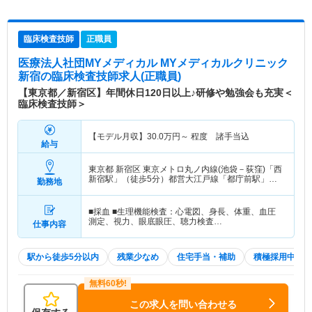
臨床検査技師
正職員
医療法人社団MYメディカル MYメディカルクリニック
新宿
の臨床検査技師求人(正職員)
【東京都／新宿区】年間休日120日以上♪研修や勉強会も充実＜
臨床検査技師＞
【モデル月収】
30.0
万円～
程度 諸手当込
給与
東京都 新宿区
東京メトロ丸ノ内線(池袋－荻窪)「西
新宿駅」（徒歩5分）都営大江戸線「都庁前駅」
勤務地
（徒歩8分） 他
■採血 ■生理機能検査：心電図、身長、体重、血圧
測定、視力、眼底眼圧、聴力検査…
仕事内容
駅から徒歩5分以内
残業少なめ
住宅手当・補助
積極採用中
この求人を問い合わせる