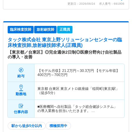
更新日：2026/06/24 求人番号：691906
臨床検査技師
放射線技師
正職員
タック株式会社 東京上野ソリューションセンター
の臨
床検査技師,放射線技師求人(正職員)
【東京都／台東区】◎完全週休2日制◎医療分野向け自社製品
の導入・改善
【モデル月収】
21.2
万円～
30.3
万円
【モデル年収】
400
万円～
700
万円
給与
東京都 台東区
東京メトロ銀座線「稲荷町(東京)駅」
（徒歩5分）
勤務地
■医療機関へ自社製品「タック総合健診システム」
の導入業務を担当いただきます。 …
仕事内容
駅から徒歩5分以内
積極採用中