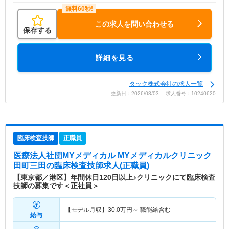
この求人を問い合わせる
保存する
詳細を見る
タック株式会社の求人一覧
更新日：2026/08/03 求人番号：10240620
臨床検査技師
正職員
医療法人社団MYメディカル MYメディカルクリニック
田町三田
の臨床検査技師求人(正職員)
【東京都／港区】年間休日120日以上♪クリニックにて臨床検査
技師の募集です＜正社員＞
【モデル月収】
30.0
万円～
職能給含む
給与