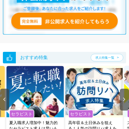
いただくか、お気軽にお問い合わせください。
全国の臨床検査技師求人
から検索いただくことも可能です。
無料転職支援サービス
にお申し込みいただくと、ご希望条件をヒアリン
グした上で求人をご提案いたします。
ご希望条件がまだ定まっていない方は
人気の希望条件をピックアップし
た求人特集
をぜひご活用ください。
転職支援の他、情報収集や募集状況の確認も、お気軽にご相談くださ
い。
おすすめ特集
求人特集一覧
セラピスト
セラピスト
夏入職求人増加中！魅力的
高年収＆土日休みを狙え
なセラピスト求人は早いも
る！人気の訪問リハ求人を