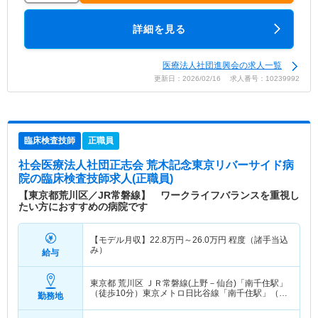
詳細を見る
医療法人社団進興会の求人一覧
更新日：2026/02/16 求人番号：10239992
臨床検査技師
正職員
社会医療法人社団正志会 荒木記念東京リバーサイド病
院
の臨床検査技師求人(正職員)
【東京都荒川区／JR常磐線】 ワークライフバランスを重視し
たい方におすすめの病院です
【モデル月収】
22.8
万円～
26.0
万円
程度（諸手当込
み）
給与
東京都 荒川区
ＪＲ常磐線(上野－仙台)「南千住駅」
（徒歩10分）東京メトロ日比谷線「南千住駅」（徒
勤務地
歩10分） 他