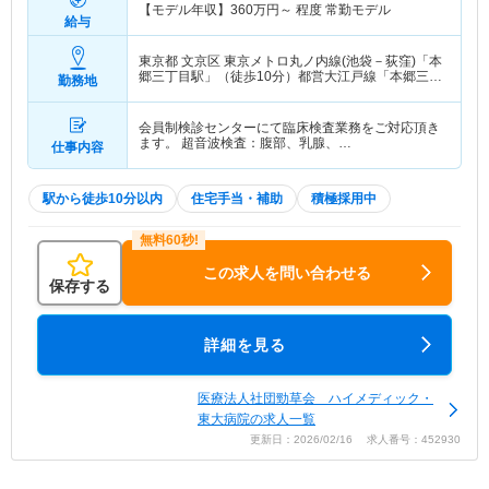
【モデル年収】
360
万円～
程度 常勤モデル
給与
東京都 文京区
東京メトロ丸ノ内線(池袋－荻窪)「本
郷三丁目駅」（徒歩10分）都営大江戸線「本郷三丁
勤務地
目駅」（徒歩10分）
会員制検診センターにて臨床検査業務をご対応頂き
ます。 超音波検査：腹部、乳腺、…
仕事内容
駅から徒歩10分以内
住宅手当・補助
積極採用中
この求人を問い合わせる
保存する
詳細を見る
医療法人社団勁草会 ハイメディック・
東大病院の求人一覧
更新日：2026/02/16 求人番号：452930