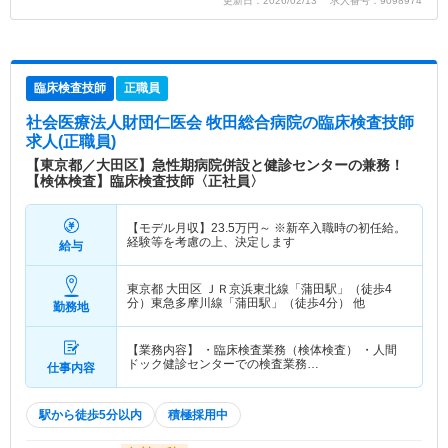
更新日：2026/02/13 求人番号：9098974
臨床検査技師
正職員
社会医療法人財団仁医会 牧田総合病院
の臨床検査技師
求人(正職員)
【東京都／大田区】急性期病院併設と健診センターの兼務！
【検体検査】臨床検査技師〈正社員〉
【モデル月収】
23.5
万円～
※新卒入職時の初任給。
経験等を考慮の上、決定します
給与
東京都 大田区
ＪＲ京浜東北線「蒲田駅」（徒歩4
分）東急多摩川線「蒲田駅」（徒歩4分） 他
勤務地
【業務内容】 ・臨床検査業務（検体検査） ・人間
ドック健診センターでの検査業務…
仕事内容
駅から徒歩5分以内
積極採用中