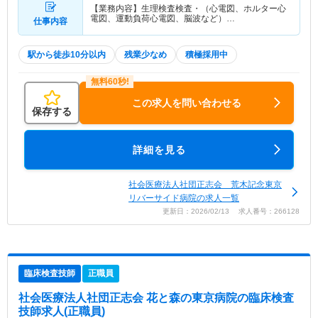
【業務内容】生理検査検査・（心電図、ホルター心
電図、運動負荷心電図、脳波など）…
仕事内容
駅から徒歩10分以内
残業少なめ
積極採用中
この求人を問い合わせる
保存する
詳細を見る
社会医療法人社団正志会 荒木記念東京
リバーサイド病院の求人一覧
更新日：2026/02/13 求人番号：266128
臨床検査技師
正職員
社会医療法人社団正志会 花と森の東京病院
の臨床検査
技師求人(正職員)