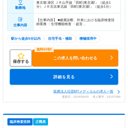
東京都 港区
ＪＲ山手線「田町(東京)駅」（徒歩1
分）ＪＲ京浜東北線「田町(東京)駅」（徒歩1分）
勤務地
【仕事内容】 ■健康診断、外来における臨床検査技
師業務 ・生理機能検査 ・超音…
仕事内容
駅から徒歩5分以内
住宅手当・補助
積極採用中
この求人を問い合わせる
保存する
詳細を見る
医療法人社団MYメディカルの求人一覧
更新日：2026/06/05 求人番号：10157489
臨床検査技師
正職員