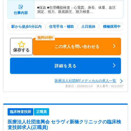
■採血 ■生理機能検査：心電図、身長、体重、血圧
測定、視力、眼底眼圧、聴力検査…
仕事内容
駅から徒歩5分以内
住宅手当・補助
土日祝休
積極採用中
この求人を問い合わせる
保存する
詳細を見る
医療法人社団MYメディカルの求人一覧
更新日：2026/01/14 求人番号：9111537
臨床検査技師
正職員
医療法人社団進興会 セラヴィ新橋クリニック
の臨床検
査技師求人(正職員)