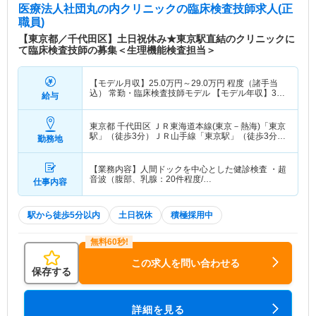
医療法人社団丸の内クリニック
の臨床検査技師求人(正
職員)
【東京都／千代田区】土日祝休み★東京駅直結のクリニックに
て臨床検査技師の募集＜生理機能検査担当＞
【モデル月収】
25.0
万円～
29.0
万円
程度（諸手当
込） 常勤・臨床検査技師モデル 【モデル年収】
350
給与
万円～
450
万円
東京都 千代田区
ＪＲ東海道本線(東京－熱海)「東京
駅」（徒歩3分）ＪＲ山手線「東京駅」（徒歩3分）
勤務地
他
【業務内容】人間ドックを中心とした健診検査 ・超
音波（腹部、乳腺：20件程度/…
仕事内容
駅から徒歩5分以内
土日祝休
積極採用中
この求人を問い合わせる
保存する
詳細を見る