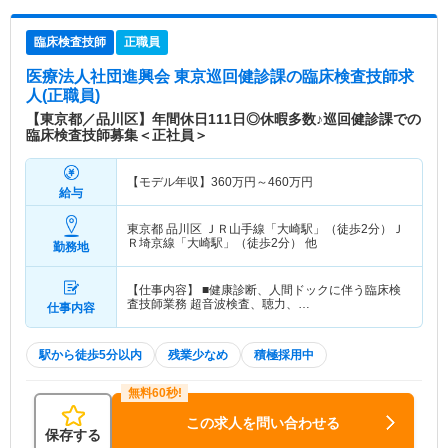
臨床検査技師
正職員
医療法人社団進興会 東京巡回健診課
の臨床検査技師求
人(正職員)
【東京都／品川区】年間休日111日◎休暇多数♪巡回健診課での
臨床検査技師募集＜正社員＞
【モデル年収】
360
万円～
460
万円
給与
東京都 品川区
ＪＲ山手線「大崎駅」（徒歩2分）Ｊ
Ｒ埼京線「大崎駅」（徒歩2分） 他
勤務地
【仕事内容】 ■健康診断、人間ドックに伴う臨床検
査技師業務 超音波検査、聴力、…
仕事内容
駅から徒歩5分以内
残業少なめ
積極採用中
この求人を問い合わせる
保存する