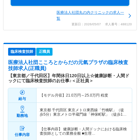
医療法人社団丸の内クリニックの求人一
覧
更新日：2026/05/07 求人番号：488120
臨床検査技師
正職員
医療法人社団こころとからだの元氣プラザ
の臨床検査
技師求人(正職員)
【東京都／千代田区】年間休日120日以上☆健康診断・人間ド
ックにて臨床検査技師のお仕事♪＜正社員＞
【モデル月収】
21.0
万円～
25.0
万円
程度
給与
東京都 千代田区
東京メトロ東西線「竹橋駅」（徒
歩5分）東京メトロ半蔵門線「神保町駅」（徒歩1
勤務地
分） 他
【仕事内容】 健康診断・人間ドックにおける臨床検
査技師としての業務全般 ■生理…
仕事内容