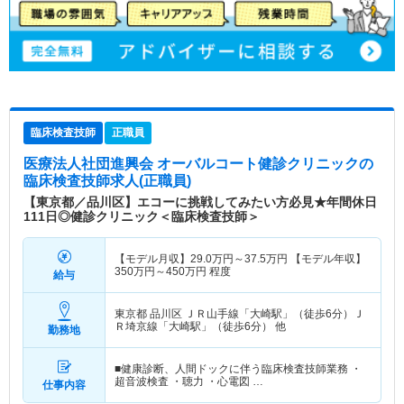
臨床検査技師
正職員
医療法人社団進興会 オーバルコート健診クリニック
の
臨床検査技師求人(正職員)
【東京都／品川区】エコーに挑戦してみたい方必見★年間休日
111日◎健診クリニック＜臨床検査技師＞
【モデル月収】
29.0
万円～
37.5
万円
【モデル年収】
350
万円～
450
万円
程度
給与
東京都 品川区
ＪＲ山手線「大崎駅」（徒歩6分）Ｊ
Ｒ埼京線「大崎駅」（徒歩6分） 他
勤務地
■健康診断、人間ドックに伴う臨床検査技師業務 ・
超音波検査 ・聴力 ・心電図 …
仕事内容