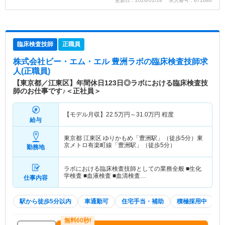
更新日：2026/01/14 求人番号：671680
臨床検査技師
正職員
株式会社ビー・エム・エル 豊洲ラボ
の臨床検査技師求
人(正職員)
【東京都／江東区】年間休日123日◎ラボにおける臨床検査技
師のお仕事です♪＜正社員＞
【モデル月収】
22.5
万円～
31.0
万円
程度
給与
東京都 江東区
ゆりかもめ「豊洲駅」（徒歩5分）東
京メトロ有楽町線「豊洲駅」（徒歩5分）
勤務地
ラボにおける臨床検査技師としての業務全般 ■生化
学検査 ■血液検査 ■血清検査…
仕事内容
駅から徒歩5分以内
車通勤可
住宅手当・補助
積極採用中