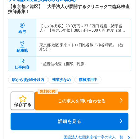
【東京都／港区】 大手法人が展開するクリニックで臨床検査
技師募集！
【モデル月収】
28.3
万円～
37.3
万円
程度（諸手当
込） 【モデル年収】
380
万円～
500
万円
程度（諸手
給与
当込）
東京都 港区
東京メトロ日比谷線「神谷町駅」（徒
歩5分）
勤務地
・超音波検査（腹部、乳腺）
仕事内容
駅から徒歩5分以内
残業少なめ
積極採用中
この求人を問い合わせる
保存する
詳細を見る
医療法人社団東京桜十字の求人一覧