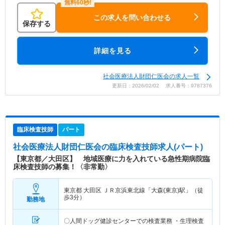
この求人を問い合わせる
保存する
詳細を見る
社会医療法人財団仁医会の求人一覧
更新日：2026/02/02 求人番号：9787376
臨床検査技師
パート
社会医療法人財団仁医会
の臨床検査技師求人(パート)
【東京都／大田区】 地域医療に力を入れている急性期病院臨
床検査技師の募集！〈非常勤〉
東京都 大田区
ＪＲ京浜東北線「大森(東京)駅」（徒
歩3分）
勤務地
〇人間ドッグ健診センターでの検査業務 ・生理検査