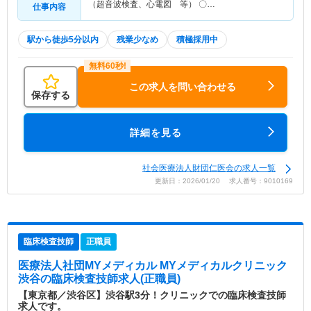
（超音波検査、心電図 等） 〇…
仕事内容
駅から徒歩5分以内
残業少なめ
積極採用中
この求人を問い合わせる
保存する
詳細を見る
社会医療法人財団仁医会の求人一覧
更新日：2026/01/20 求人番号：9010169
臨床検査技師
正職員
医療法人社団MYメディカル MYメディカルクリニック
渋谷
の臨床検査技師求人(正職員)
【東京都／渋谷区】渋谷駅3分！クリニックでの臨床検査技師
求人です。