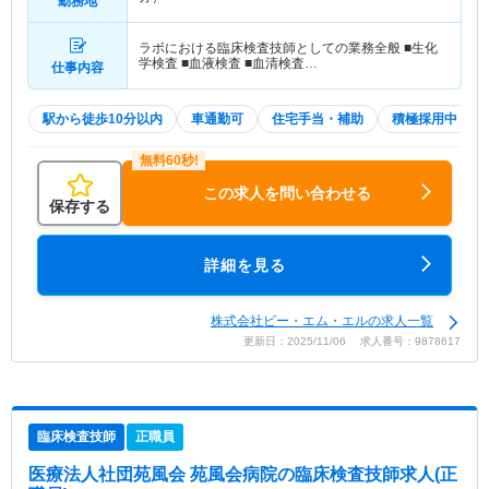
勤務地
ラボにおける臨床検査技師としての業務全般 ■生化
学検査 ■血液検査 ■血清検査…
仕事内容
駅から徒歩10分以内
車通勤可
住宅手当・補助
積極採用中
この求人を問い合わせる
保存する
詳細を見る
株式会社ビー・エム・エルの求人一覧
更新日：2025/11/06 求人番号：9878617
臨床検査技師
正職員
医療法人社団苑風会 苑風会病院
の臨床検査技師求人(正