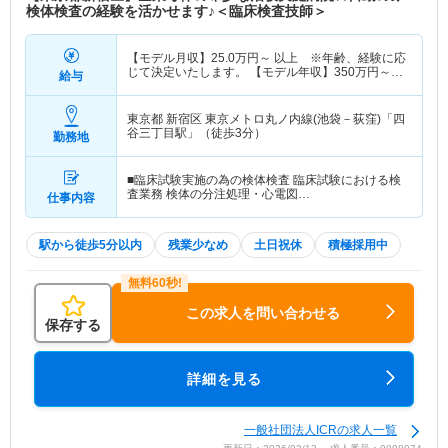
検体検査の経験を活かせます♪＜臨床検査技師＞
【モデル月収】
25.0
万円～
以上 ※年齢、経験に応
じて決定いたします。 【モデル年収】
350
万円～
給与
500
万円
程度 ※年齢、経験に応じて決定いたしま
す。
東京都 新宿区
東京メトロ丸ノ内線(池袋－荻窪)「四
谷三丁目駅」（徒歩3分）
勤務地
■臨床試験実施の為の検体検査 臨床試験における検
査業務 検体の分注処理・心電図…
仕事内容
駅から徒歩5分以内
残業少なめ
土日祝休
積極採用中
この求人を問い合わせる
保存する
詳細を見る
一般社団法人ICRの求人一覧