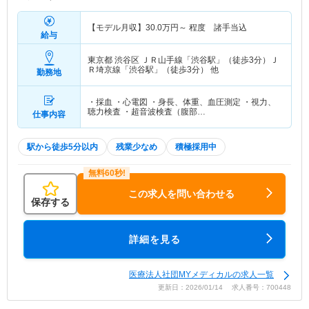
【モデル月収】
30.0
万円～
程度 諸手当込
給与
東京都 渋谷区
ＪＲ山手線「渋谷駅」（徒歩3分）Ｊ
Ｒ埼京線「渋谷駅」（徒歩3分） 他
勤務地
・採血 ・心電図 ・身長、体重、血圧測定 ・視力、
聴力検査 ・超音波検査（腹部…
仕事内容
駅から徒歩5分以内
残業少なめ
積極採用中
この求人を問い合わせる
保存する
詳細を見る
医療法人社団MYメディカルの求人一覧
更新日：2026/01/14 求人番号：700448