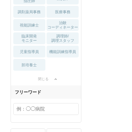
指圧師
調剤薬局事務
医療事務
治験
視能訓練士
コーディネーター
臨床開発
調理師/
モニター
調理スタッフ
児童指導員
機能訓練指導員
胚培養士
閉じる
フリーワード