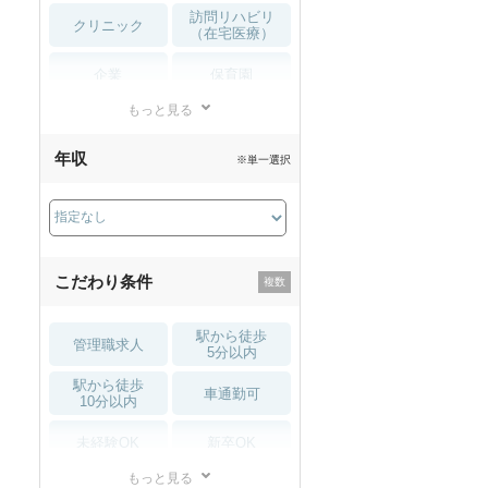
訪問リハビリ
クリニック
（在宅医療）
企業
保育園
もっと見る
小児リハビリ
整骨院
年収
※単一選択
接骨院
訪問マッサージ
薬局・
その他
ドラッグストア
こだわり条件
駅から徒歩
管理職求人
5分以内
駅から徒歩
車通勤可
10分以内
未経験OK
新卒OK
もっと見る