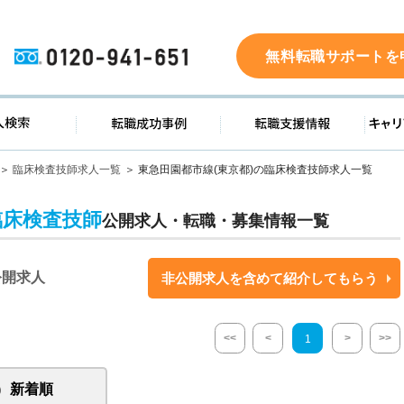
0120-941-651
無料転職サポートを
ド
求人検索
転職成功事例
転職支
臨床検査技師求人一覧
東急田園都市線(東京都)の臨床検査技師求人一覧
臨床検査技師
公開求人・転職・募集情報一覧
公開求人
非公開求人を含めて紹介してもらう
<<
<
>
>>
1
新着順