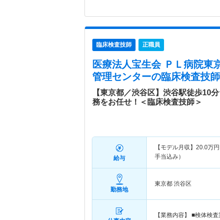
臨床検査技師
正職員
医療法人宝生会 ＰＬ病院東
管理センター
の臨床検査技師
【東京都／渋谷区】渋谷駅徒歩10
務をお任せ！＜臨床検査技師＞
【モデル月収】
20.0
万円
手当込み）
給与
東京都 渋谷区
勤務地
【業務内容】 ■検体検査