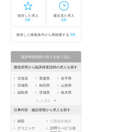
保存した求人
最近見た求人
0件
0件
保存した検索条件から再検索する
0件
臨床検査技師の求人を絞り込む
都道府県から臨床検査技師の求人を探す
北海道
青森県
岩手県
宮城県
秋田県
山形県
福島県
茨城県
栃木県
群馬県
埼玉県
千葉県
もっと見る
東京都
神奈川県
新潟県
仕事内容・施設形態から求人を探す
山梨県
長野県
富山県
石川県
福井県
岐阜県
病院
介護福祉施設
静岡県
愛知県
三重県
クリニック
訪問リハビリ(在