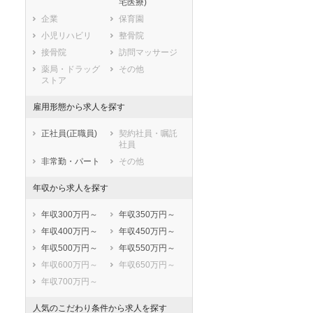
宅医療)
滋賀県
京都府
大阪府
企業
保育園
兵庫県
奈良県
和歌山県
小児リハビリ
整骨院
鳥取県
島根県
岡山県
接骨院
訪問マッサージ
広島県
山口県
徳島県
薬局・ドラッグ
その他
香川県
愛媛県
高知県
ストア
福岡県
佐賀県
長崎県
雇用形態から求人を探す
熊本県
大分県
宮崎県
鹿児島県
沖縄県
正社員(正職員)
契約社員・嘱託
社員
非常勤・パート
その他
年収から求人を探す
年収300万円～
年収350万円～
年収400万円～
年収450万円～
年収500万円～
年収550万円～
年収600万円～
年収650万円～
年収700万円～
人気のこだわり条件から求人を探す