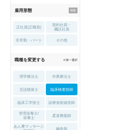
残業少なめ
寮・借り上げ
雇用形態
託児所・
住宅手当・補助
育児補助
契約社員・
正社員(正職員)
土日祝休
無資格 OK
嘱託社員
非常勤・パート
積極採用中
WEB面接OK
その他
2027年4月入職可
夏～秋入職可
職種を変更する
※単一選択
1月入職可
理学療法士
作業療法士
言語聴覚士
臨床検査技師
臨床工学技士
診療放射線技師
管理栄養士/
柔道整復師
栄養士
あん摩マッサージ
鍼灸師