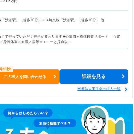
～
31.5
万円
線「渋谷駅」（徒歩10分）ＪＲ埼京線「渋谷駅」（徒歩10分） 他
応じて担っていただく担当が変わります ■心電図＋検体検査サポート 心電
／身長体重／血液／尿等※エコーと採血以…
詳細を見る
この求人を問い合わせる
医療法人宝生会の求人一覧