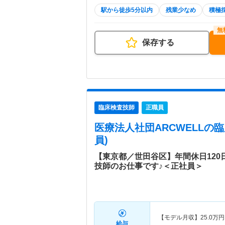
駅から徒歩5分以内
残業少なめ
積極
保存する
臨床検査技師
正職員
医療法人社団ARCWELL
の臨
員)
【東京都／世田谷区】年間休日12
技師のお仕事です♪＜正社員＞
【モデル月収】
25.0
万円
給与