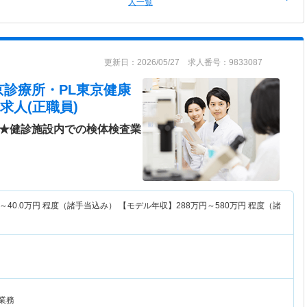
人一覧
更新日：2026/05/27 求人番号：9833087
京診療所・PL東京健康
求人(正職員)
分★健診施設内での検体検査業
～
40.0
万円
程度（諸手当込み） 【モデル年収】
288
万円～
580
万円
程度（諸
業務