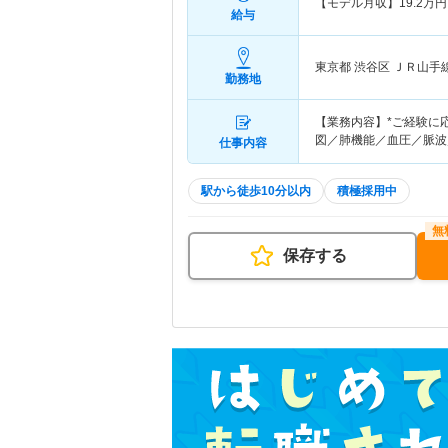
【モデル月収】
19.2
万円
給与
東京都 渋谷区
ＪＲ山手
勤務地
【業務内容】*ご経験に
図／肺機能／血圧／脈波
仕事内容
駅から徒歩10分以内
積極採用中
保存する