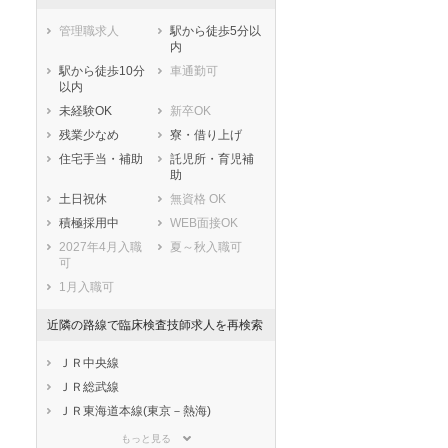
管理職求人
駅から徒歩5分以
内
駅から徒歩10分
車通勤可
以内
未経験OK
新卒OK
残業少なめ
寮・借り上げ
住宅手当・補助
託児所・育児補
助
土日祝休
無資格 OK
積極採用中
WEB面接OK
2027年4月入職
夏～秋入職可
可
1月入職可
近隣の路線で臨床検査技師求人を再検索
ＪＲ中央線
ＪＲ総武線
ＪＲ東海道本線(東京－熱海)
ＪＲ京浜東北線
もっと見る