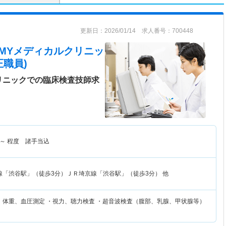
更新日：2026/01/14 求人番号：700448
 MYメディカルクリニッ
職員)
リニックでの臨床検査技師求
～
程度 諸手当込
線「渋谷駅」（徒歩3分）ＪＲ埼京線「渋谷駅」（徒歩3分） 他
長、体重、血圧測定 ・視力、聴力検査 ・超音波検査（腹部、乳腺、甲状腺等）