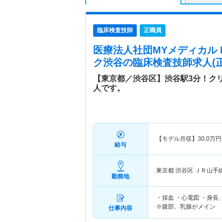
臨床検査技師
正職員
医療法人社団MYメディカル
ク渋谷
の臨床検査技師求人(正
【東京都／渋谷区】渋谷駅3分！ク
人です。
【モデル月収】
30.0
万円
給与
東京都 渋谷区
ＪＲ山手
勤務地
・採血 ・心電図 ・身
※腹部、乳腺がメイン
仕事内容