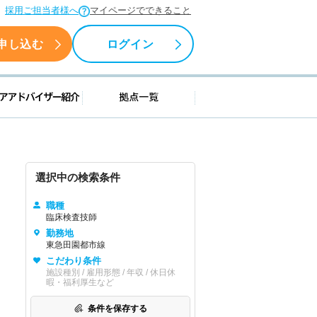
採用ご担当者様へ
マイページでできること
申し込む
ログイン
援情報
キャリアアドバイザー紹介
拠点一覧
選択中の検索条件
職種
臨床検査技師
勤務地
東急田園都市線
こだわり条件
施設種別 / 雇用形態 / 年収 / 休日休
暇・福利厚生など
条件を保存する