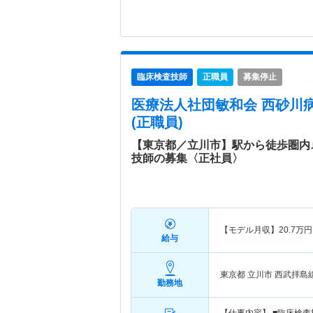
臨床検査技師
正職員
募集停止
医療法人社団敏和会 西砂川
(正職員)
【東京都／立川市】駅から徒歩圏内
技師の募集〈正社員〉
【モデル月収】
20.7
万円
給与
東京都 立川市
西武拝島
勤務地