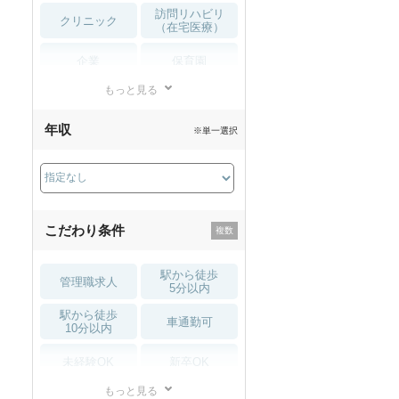
訪問リハビリ
クリニック
（在宅医療）
企業
保育園
もっと見る
小児リハビリ
整骨院
年収
※単一選択
接骨院
訪問マッサージ
薬局・
その他
ドラッグストア
こだわり条件
駅から徒歩
管理職求人
5分以内
駅から徒歩
車通勤可
10分以内
未経験OK
新卒OK
もっと見る