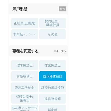
残業少なめ
寮・借り上げ
雇用形態
託児所・
住宅手当・補助
育児補助
契約社員・
正社員(正職員)
土日祝休
無資格 OK
嘱託社員
非常勤・パート
積極採用中
WEB面接OK
その他
2027年4月入職可
夏～秋入職可
職種を変更する
※単一選択
1月入職可
理学療法士
作業療法士
言語聴覚士
臨床検査技師
臨床工学技士
診療放射線技師
管理栄養士/
柔道整復師
栄養士
あん摩マッサージ
鍼灸師