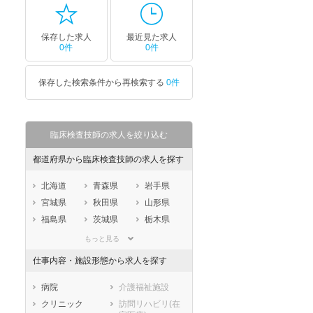
保存した求人
最近見た求人
0件
0件
保存した検索条件から再検索する
0件
臨床検査技師の求人を絞り込む
都道府県から臨床検査技師の求人を探す
北海道
青森県
岩手県
宮城県
秋田県
山形県
福島県
茨城県
栃木県
群馬県
埼玉県
千葉県
もっと見る
東京都
神奈川県
新潟県
仕事内容・施設形態から求人を探す
山梨県
長野県
富山県
石川県
福井県
岐阜県
病院
介護福祉施設
静岡県
愛知県
三重県
クリニック
訪問リハビリ(在