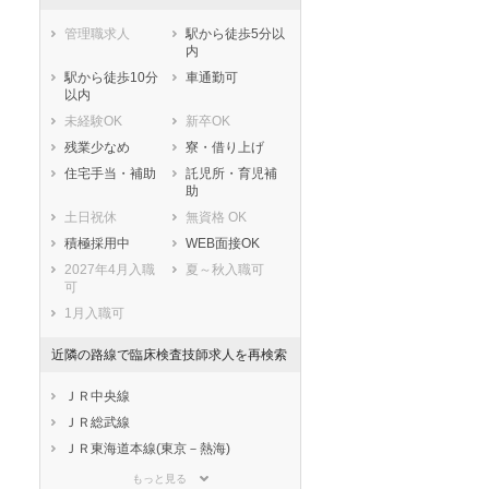
管理職求人
駅から徒歩5分以
内
駅から徒歩10分
車通勤可
以内
未経験OK
新卒OK
残業少なめ
寮・借り上げ
住宅手当・補助
託児所・育児補
助
土日祝休
無資格 OK
積極採用中
WEB面接OK
2027年4月入職
夏～秋入職可
可
1月入職可
近隣の路線で臨床検査技師求人を再検索
ＪＲ中央線
ＪＲ総武線
ＪＲ東海道本線(東京－熱海)
ＪＲ京浜東北線
もっと見る