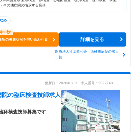
査技師業務全般 血液検査・尿検査・心電図検査・聴力検査・視力検査・採血・
・その他病院の指示する業務
なめ
詳細を見る
最新の募集状況を問い合わせる
医療法人社団敏和会 西砂川病院の求人
一覧
更新日：2026/01/13 求人番号：9022748
病院
の臨床検査技師求人
臨床検査技師募集です