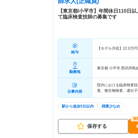
師求人(正職員)
【東京都/小平市】年間休日110日
て臨床検査技師の募集です
【モデル月収】
22.0
万円
給与
東京都 小平市
西武拝島線
勤務地
院内における臨床検査技
査、微生物検査、遺伝子
仕事内容
駅から徒歩5分以内
残業少なめ
保存する