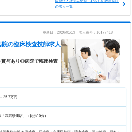
医療法人社団晃悠会 むさしの救急病院
の求人一覧
更新日：2026/01/13 求人番号：10177418
病院
の臨床検査技師求人
♪賞与あり◎病院で臨床検査
～
25.7
万円
線「武蔵砂川駅」（徒歩10分）