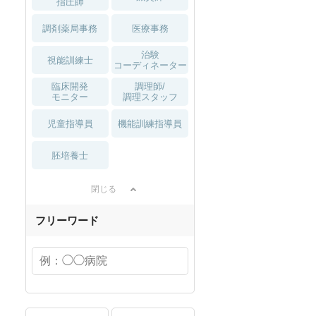
指圧師
調剤薬局事務
医療事務
治験
視能訓練士
コーディネーター
臨床開発
調理師/
モニター
調理スタッフ
児童指導員
機能訓練指導員
胚培養士
閉じる
フリーワード