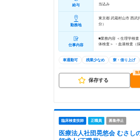
当込み
給与
東京都 武蔵村山市
西武
分）
勤務地
■業務内容 ＜生理学検査
体検査＞ ・血液検査（
仕事内容
車通勤可
残業少なめ
寮・借り上げ
保存する
臨床検査技師
正職員
募集停止
医療法人社団晃悠会 むさし