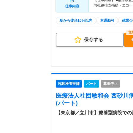
【仕事内容】 ■臨床検
内視鏡検査補助・エコー
仕事内容
駅から徒歩10分以内
車通勤可
残業少
保存する
臨床検査技師
パート
募集停止
医療法人社団敏和会 西砂川
(パート)
【東京都／立川市】療養型病院での