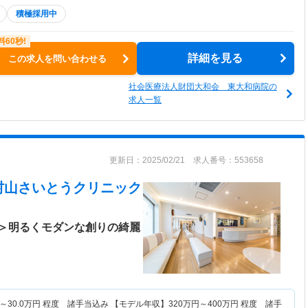
積極採用中
詳細を見る
この求人を問い合わせる
社会医療法人財団大和会 東大和病院の
求人一覧
更新日：2025/02/21 求人番号：553658
村山さいとうクリニック
＞明るくモダンな創りの綺麗
～
30.0
万円
程度 諸手当込み 【モデル年収】
320
万円～
400
万円
程度 諸手