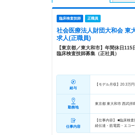
臨床検査技師
正職員
社会医療法人財団大和会 東
求人(正職員)
【東京都／東大和市】年間休日115
臨床検査技師募集（正社員）
【モデル月収】
20.3
万円
給与
東京都 東大和市
西武拝
勤務地
【仕事内容】 ■臨床検
経伝達・筋電図・エコー
仕事内容