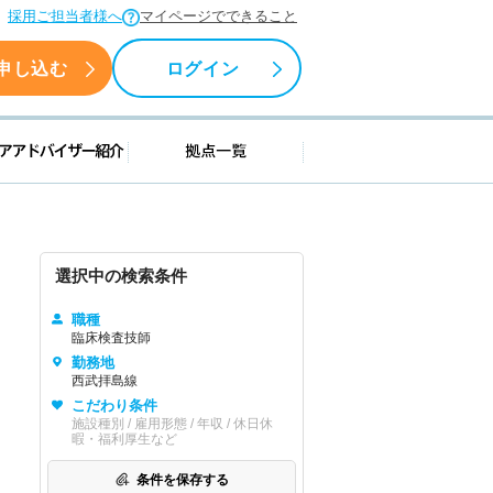
採用ご担当者様へ
マイページでできること
申し込む
ログイン
援情報
キャリアアドバイザー紹介
拠点一覧
選択中の検索条件
職種
臨床検査技師
勤務地
西武拝島線
こだわり条件
施設種別 / 雇用形態 / 年収 / 休日休
暇・福利厚生など
条件を保存する