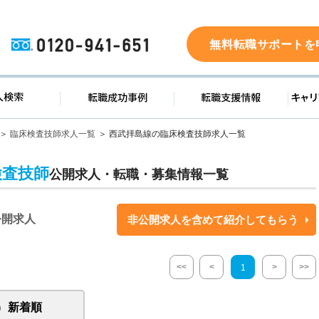
0120-941-651
無料転職サポートを
ド
求人検索
転職成功事例
転職支
臨床検査技師求人一覧
西武拝島線の臨床検査技師求人一覧
検査技師
公開求人・転職・募集情報一覧
公開求人
非公開求人を含めて紹介してもらう
<<
<
>
>>
1
新着順