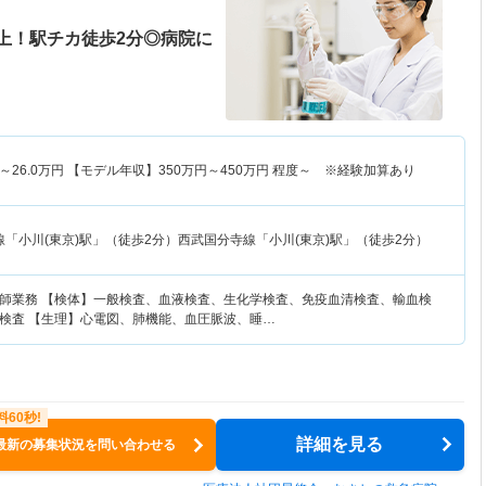
以上！駅チカ徒歩2分◎病院に
～
26.0
万円
【モデル年収】
350
万円～
450
万円
程度～ ※経験加算あり
「小川(東京)駅」（徒歩2分）西武国分寺線「小川(東京)駅」（徒歩2分）
師業務 【検体】一般検査、血液検査、生化学検査、免疫血清検査、輸血検
検査 【生理】心電図、肺機能、血圧脈波、睡…
詳細を見る
最新の募集状況を問い合わせる