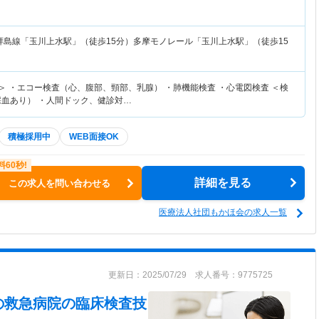
拝島線「玉川上水駅」（徒歩15分）多摩モノレール「玉川上水駅」（徒歩15
＞ ・エコー検査（心、腹部、頸部、乳腺） ・肺機能検査 ・心電図検査 ＜検
採血あり） ・人間ドック、健診対…
積極採用中
WEB面接OK
詳細を見る
この求人を問い合わせる
医療法人社団もかほ会の求人一覧
更新日：2025/07/29 求人番号：9775725
の救急病院
の臨床検査技