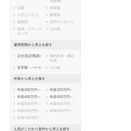
宅医療)
滋賀県
京都府
大阪府
企業
保育園
兵庫県
奈良県
和歌山県
小児リハビリ
整骨院
鳥取県
島根県
岡山県
接骨院
訪問マッサージ
広島県
山口県
徳島県
薬局・ドラッグ
その他
香川県
愛媛県
高知県
ストア
福岡県
佐賀県
長崎県
雇用形態から求人を探す
熊本県
大分県
宮崎県
鹿児島県
沖縄県
正社員(正職員)
契約社員・嘱託
社員
非常勤・パート
その他
年収から求人を探す
年収300万円～
年収350万円～
年収400万円～
年収450万円～
年収500万円～
年収550万円～
年収600万円～
年収650万円～
年収700万円～
人気のこだわり条件から求人を探す