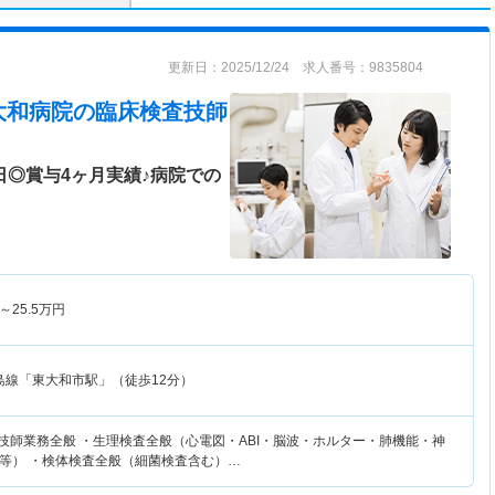
更新日：2025/12/24 求人番号：9835804
大和病院
の臨床検査技師
日◎賞与4ヶ月実績♪病院での
～
25.5
万円
島線「東大和市駅」（徒歩12分）
査技師業務全般 ・生理検査全般（心電図・ABI・脳波・ホルター・肺機能・神
等） ・検体検査全般（細菌検査含む）…