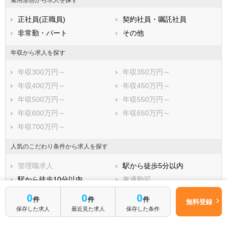
熊本県
大分県
宮崎県
正社員(正職員)
契約社員・嘱託社員
鹿児島県
沖縄県
非常勤・パート
その他
年収から求人を探す
年収300万円～
年収350万円～
年収400万円～
年収450万円～
年収500万円～
年収550万円～
年収600万円～
年収650万円～
年収700万円～
人気のこだわり条件から求人を探す
管理職求人
駅から徒歩5分以内
駅から徒歩10分以内
車通勤可
未経験OK
新卒OK
0
0
0
件
件
件
無料登録
残業少なめ
寮・借り上げ
保存した求人
最近見た求人
保存した条件
住宅手当・補助
託児所・育児補助