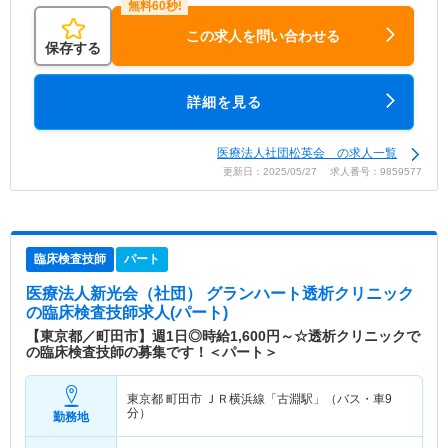
この求人を問い合わせる
保存する
詳細を見る
医療法人社団松英会 の求人一覧
更新日：2025/05/27 求人番号：9859577
臨床検査技師
パート
医療法人新光会（社団） グランハート透析クリニック
の臨床検査技師求人(パート)
【東京都／町田市】週1日◎時給1,600円～☆透析クリニックで
の臨床検査技師の募集です！＜パート＞
東京都 町田市
ＪＲ横浜線「古淵駅」（バス・車9
分）
勤務地