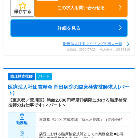
この求人を問い合わせる
保存する
詳細を見る
医療法人社団ウイリングの求人一覧
更新日：2025/07/22 求人番号：10178810
臨床検査技師
パート
医療法人社団杏精会 岡田病院
の臨床検査技師求人(パー
ト)
【東京都／荒川区】時給2,000円程度◎病院における臨床検査
技師のお仕事です♪＜パート＞
東京都 荒川区
京成本線「新三河島駅」（徒歩4分）
勤務地
病院における臨床検査技師としての業務全般 ■心電