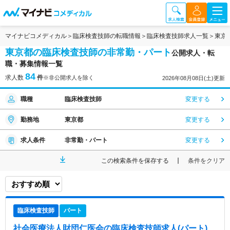
マイナビコメディカル
臨床検査技師の転職情報
臨床検査技師求人一覧
東京
東京都の臨床検査技師の非常勤・パート
公開求人・転
職・募集情報一覧
84
求人数
件
※非公開求人を除く
2026年08月08日(土)更新
職種
臨床検査技師
変更する
勤務地
東京都
変更する
求人条件
非常勤・パート
変更する
この検索条件を保存する
条件をクリア
臨床検査技師
パート
社会医療法人財団仁医会
の臨床検査技師求人(パート)