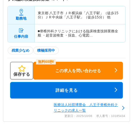
東京都 八王子市
ＪＲ横浜線「八王子駅」（徒歩15
分）ＪＲ中央線「八王子駅」（徒歩15分） 他
勤務地
■脊椎外科クリニックにおける臨床検査技師業務全
般 ・超音波検査 ・採血、心電図…
仕事内容
残業少なめ
積極採用中
この求人を問い合わせる
保存する
詳細を見る
医療法人社団博豊会 八王子脊椎外科ク
リニックの求人一覧
更新日：2025/10/06 求人番号：10185434