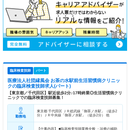
臨床検査技師
パート
医療法人社団縁風会 お茶の水駅前生活習慣病クリニッ
ク
の臨床検査技師求人(パート)
【東京都／千代田区】駅近徒歩2分♪17時終業◎生活習慣病クリ
ニックでの臨床検査技師募集！
東京都 千代田区
ＪＲ総武線「御茶ノ水駅」（徒歩2
分）ＪＲ中央線「御茶ノ水駅」（徒歩2分） 他
勤務地
【仕事内容】 ■臨床検査技師業務全般 ・診療の補助