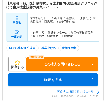
【東京都／品川区】最寄駅から徒歩圏内♪総合健診クリニック
にて臨床検査技師の募集＜パート＞
東京都 品川区
ＪＲ山手線「目黒駅」（徒歩7分）東
急目黒線「目黒駅」（徒歩7分） 他
勤務地
【仕事内容】 健診センターにて臨床検査技師業務
・採血業務、測定業務、生理機能…
仕事内容
駅から徒歩10分以内
残業少なめ
積極採用中
この求人を問い合わせる
保存する
詳細を見る
医療法人社団令樹の求人一覧
更新日：2025/03/13 求人番号：10151931