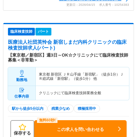
更新日：2026/04/15 求人番号：10254383
臨床検査技師
パート
医療法人社団英怜会 新宿しまだ内科クリニック
の臨床
検査技師求人(パート)
【東京都／新宿区】週3日～OK☆クリニックにて臨床検査技師
募集＜非常勤＞
東京都 新宿区
ＪＲ山手線「新宿駅」（徒歩1分）Ｊ
Ｒ総武線「新宿駅」（徒歩1分） 他
勤務地
クリニックにて臨床検査技師業務全般
仕事内容
駅から徒歩5分以内
残業少なめ
積極採用中
この求人を問い合わせる
保存する