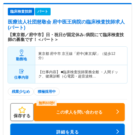
臨床検査技師
パート
医療法人社団慈敬会 府中医王病院
の臨床検査技師求人
(パート)
【東京都／府中市】日・祝日が固定休み♪病院にて臨床検査技
師の募集です！＜パート＞
東京都 府中市
京王線「府中(東京)駅」（徒歩12
分）
勤務地
【仕事内容】 ■臨床検査技師業務全般 ・人間ドッ
ク、健康診断（心電図・超音波検…
仕事内容
残業少なめ
積極採用中
この求人を問い合わせる
保存する
詳細を見る