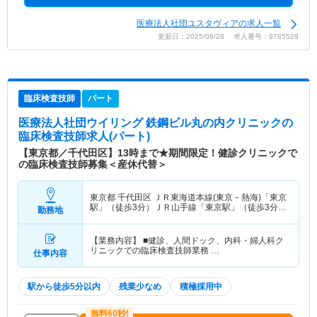
医療法人社団ユスタヴィアの求人一覧
更新日：2025/08/28 求人番号：9785529
臨床検査技師
パート
医療法人社団ウイリング 鉄鋼ビル丸の内クリニック
の
臨床検査技師求人(パート)
【東京都／千代田区】13時まで★期間限定！健診クリニックで
の臨床検査技師募集＜産休代替＞
東京都 千代田区
ＪＲ東海道本線(東京－熱海)「東京
駅」（徒歩3分）ＪＲ山手線「東京駅」（徒歩3分）
勤務地
他
【業務内容】 ■健診、人間ドック、内科・婦人科ク
リニックでの臨床検査技師業務 …
仕事内容
駅から徒歩5分以内
残業少なめ
積極採用中