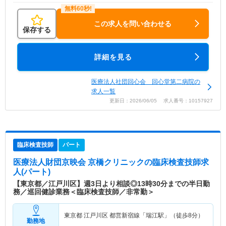
この求人を問い合わせる
保存する
詳細を見る
医療法人社団回心会 回心堂第二病院の
求人一覧
更新日：2026/06/05 求人番号：10157927
臨床検査技師
パート
医療法人財団京映会 京橋クリニック
の臨床検査技師求
人(パート)
【東京都／江戸川区】週3日より相談◎13時30分までの半日勤
務／巡回健診業務＜臨床検査技師／非常勤＞
東京都 江戸川区
都営新宿線「瑞江駅」（徒歩8分）
勤務地