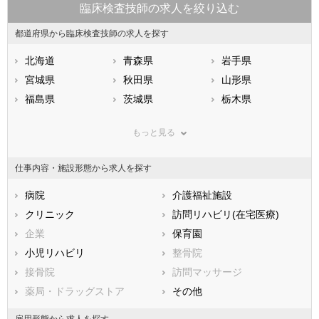
臨床検査技師の求人を絞り込む
都道府県から臨床検査技師の求人を探す
北海道
青森県
岩手県
宮城県
秋田県
山形県
福島県
茨城県
栃木県
群馬県
埼玉県
千葉県
もっと見る
東京都
神奈川県
新潟県
山梨県
長野県
富山県
仕事内容・施設形態から求人を探す
石川県
福井県
岐阜県
静岡県
病院
愛知県
介護福祉施設
三重県
滋賀県
クリニック
京都府
訪問リハビリ(在宅医療)
大阪府
兵庫県
企業
奈良県
保育園
和歌山県
鳥取県
小児リハビリ
島根県
整骨院
岡山県
広島県
接骨院
山口県
訪問マッサージ
徳島県
香川県
薬局・ドラッグストア
愛媛県
その他
高知県
福岡県
佐賀県
長崎県
雇用形態から求人を探す