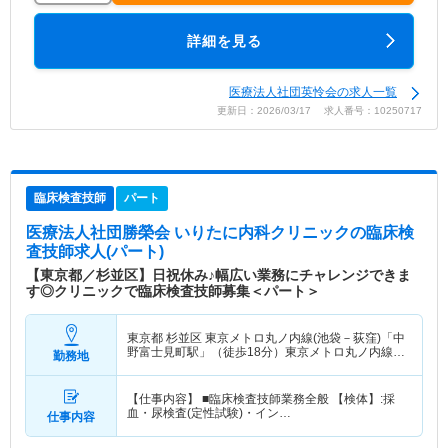
詳細を見る
医療法人社団英怜会の求人一覧
更新日：2026/03/17 求人番号：10250717
臨床検査技師
パート
医療法人社団勝榮会 いりたに内科クリニック
の臨床検
査技師求人(パート)
【東京都／杉並区】日祝休み♪幅広い業務にチャレンジできま
す◎クリニックで臨床検査技師募集＜パート＞
東京都 杉並区
東京メトロ丸ノ内線(池袋－荻窪)「中
野富士見町駅」（徒歩18分）東京メトロ丸ノ内線
勤務地
(池袋－荻窪)「方南町駅」（徒歩1分）
【仕事内容】 ■臨床検査技師業務全般 【検体】:採
血・尿検査(定性試験)・イン…
仕事内容