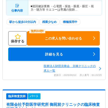
■巡回健診業務 ・心電図・採血・眼底・眼圧・視
力・聴力等 ※エコーは専属の技師…
仕事内容
駅から徒歩10分以内
残業少なめ
積極採用中
この求人を問い合わせる
保存する
詳細を見る
医療法人財団京映会 京橋クリニックの
求人一覧
更新日：2026/06/02 求人番号：9113235
臨床検査技師
パート
有限会社予防医学研究所 御苑前クリニック
の臨床検査