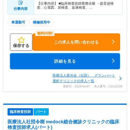
【仕事内容】 ■臨床検査技師業務全般 ・超音波検
査、心電図、尿検査、血液検査、…
仕事内容
車通勤可
積極採用中
この求人を問い合わせる
保存する
詳細を見る
医療法人新光会（社団） グランハート
透析クリニックの求人一覧
更新日：2025/04/07 求人番号：10122236
臨床検査技師
パート
医療法人社団令樹 medock総合健診クリニック
の臨床
検査技師求人(パート)