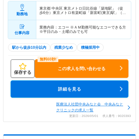
東京都 中央区
東京メトロ日比谷線「築地駅」（徒
歩6分）東京メトロ有楽町線「新富町(東京)駅」（徒
勤務地
歩7分） 他
業務内容：エコー ※ＡＭ勤務可能なエコーできる方
※平日のみ・土曜のみでも可
仕事内容
駅から徒歩10分以内
残業少なめ
積極採用中
この求人を問い合わせる
保存する
詳細を見る
医療法人社団中央みなと会 中央みなと
クリニックの求人一覧
更新日：2026/05/01 求人番号：9020393