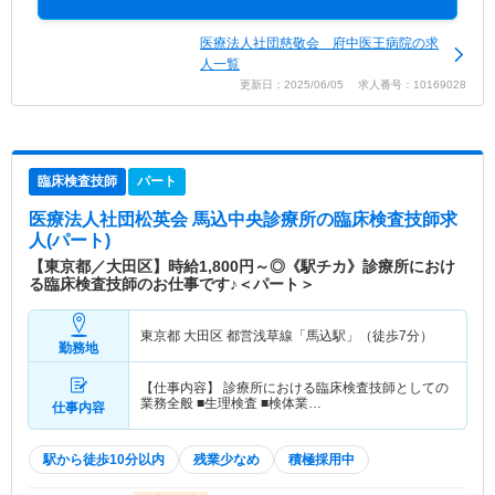
医療法人社団慈敬会 府中医王病院の求
人一覧
更新日：2025/06/05 求人番号：10169028
臨床検査技師
パート
医療法人社団松英会 馬込中央診療所
の臨床検査技師求
人(パート)
【東京都／大田区】時給1,800円～◎《駅チカ》診療所におけ
る臨床検査技師のお仕事です♪＜パート＞
東京都 大田区
都営浅草線「馬込駅」（徒歩7分）
勤務地
【仕事内容】 診療所における臨床検査技師としての
業務全般 ■生理検査 ■検体業…
仕事内容
駅から徒歩10分以内
残業少なめ
積極採用中