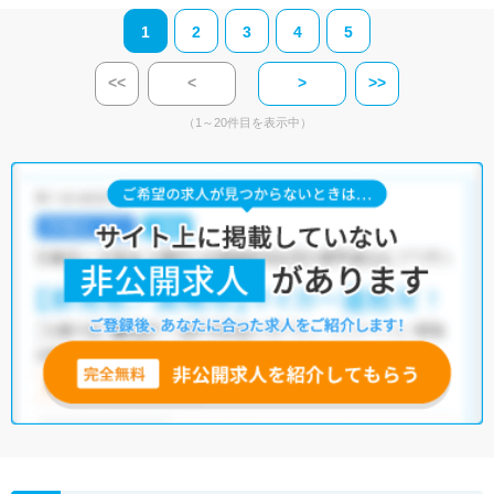
1
2
3
4
5
<<
<
>
>>
（1～20件目を表示中）