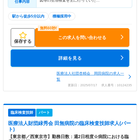
図等の生理検査を主に行っていた…
仕事内容
駅から徒歩5分以内
積極採用中
この求人を問い合わせる
保存する
詳細を見る
医療法人社団杏精会 岡田病院の求人一
覧
更新日：2025/07/17 求人番号：10124235
臨床検査技師
パート
医療法人財団緑秀会 田無病院
の臨床検査技師求人(パー
ト)
【東京都／西東京市】勤務日数：週2日程度☆病院における臨