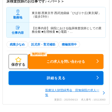
床検査技師のお仕事です♪＜パート＞
東京都 西東京市
西武池袋線「ひばりケ丘(東京)駅」
（徒歩19分）
勤務地
【仕事内容】 病院における臨床検査技師としての業
務全般 ■生理検査 ■心電図・…
仕事内容
残業少なめ
託児所・育児補助
積極採用中
この求人を問い合わせる
保存する
詳細を見る
医療法人財団緑秀会 田無病院の求人一
覧
更新日：2025/06/13 求人番号：10113063