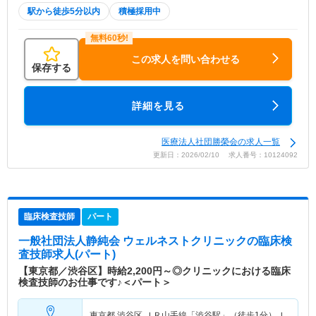
駅から徒歩5分以内
積極採用中
この求人を問い合わせる
保存する
詳細を見る
医療法人社団勝榮会の求人一覧
更新日：2026/02/10 求人番号：10124092
臨床検査技師
パート
一般社団法人静純会 ウェルネストクリニック
の臨床検
査技師求人(パート)
【東京都／渋谷区】時給2,200円～◎クリニックにおける臨床
検査技師のお仕事です♪＜パート＞
東京都 渋谷区
ＪＲ山手線「渋谷駅」（徒歩1分）Ｊ