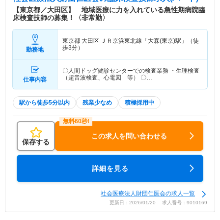
【東京都／大田区】 地域医療に力を入れている急性期病院臨
床検査技師の募集！〈非常勤〉
東京都 大田区
ＪＲ京浜東北線「大森(東京)駅」（徒
歩3分）
勤務地
〇人間ドッグ健診センターでの検査業務 ・生理検査
（超音波検査、心電図 等） 〇…
仕事内容
駅から徒歩5分以内
残業少なめ
積極採用中
この求人を問い合わせる
保存する
詳細を見る
社会医療法人財団仁医会の求人一覧
更新日：2026/01/20 求人番号：9010169