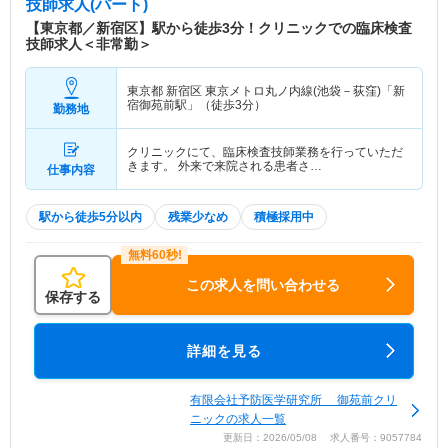
技師求人(パート)
【東京都／新宿区】駅から徒歩3分！クリニックでの臨床検査
技師求人＜非常勤＞
東京都 新宿区
東京メトロ丸ノ内線(池袋－荻窪)「新
宿御苑前駅」（徒歩3分）
勤務地
クリニックにて、臨床検査技師業務を行っていただ
きます。 外来で来院される患者さ…
仕事内容
駅から徒歩5分以内
残業少なめ
積極採用中
この求人を問い合わせる
保存する
詳細を見る
有限会社予防医学研究所 御苑前クリ
ニックの求人一覧
更新日：2026/05/08 求人番号：9057784