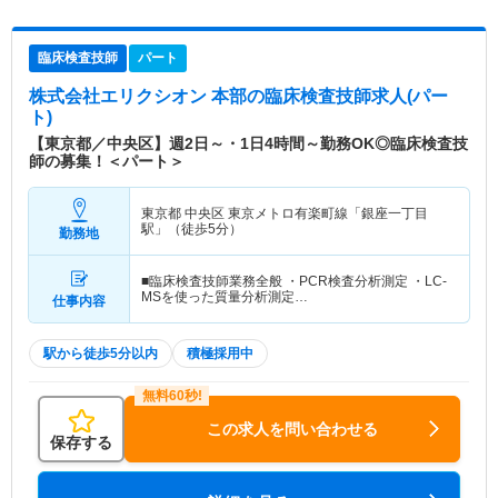
臨床検査技師
パート
株式会社エリクシオン 本部
の臨床検査技師求人(パー
ト)
【東京都／中央区】週2日～・1日4時間～勤務OK◎臨床検査技
師の募集！＜パート＞
東京都 中央区
東京メトロ有楽町線「銀座一丁目
駅」（徒歩5分）
勤務地
■臨床検査技師業務全般 ・PCR検査分析測定 ・LC-
MSを使った質量分析測定…
仕事内容
駅から徒歩5分以内
積極採用中
この求人を問い合わせる
保存する