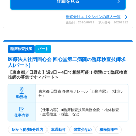
詳細を見る
株式会社エリクシオンの求人一覧
更新日：2026/06/22 求人番号：10267312
臨床検査技師
パート
医療法人社団回心会 回心堂第二病院
の臨床検査技師求
人(パート)
【東京都／日野市】週3日～4日で相談可能！病院にて臨床検査
技師の募集です＜パート＞
東京都 日野市
多摩モノレール「万願寺駅」（徒歩5
分）
勤務地
【仕事内容】 ■臨床検査技師業務全般 ・検体検査
・生理検査 ・採血 など
仕事内容
駅から徒歩5分以内
車通勤可
残業少なめ
積極採用中