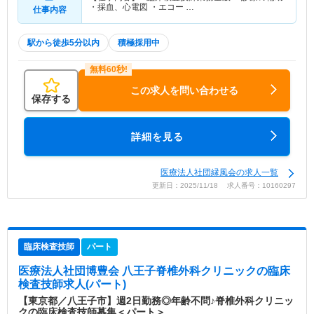
・採血、心電図 ・エコー …
仕事内容
駅から徒歩5分以内
積極採用中
この求人を問い合わせる
保存する
詳細を見る
医療法人社団縁風会の求人一覧
更新日：2025/11/18 求人番号：10160297
臨床検査技師
パート
医療法人社団博豊会 八王子脊椎外科クリニック
の臨床
検査技師求人(パート)
【東京都／八王子市】週2日勤務◎年齢不問♪脊椎外科クリニッ
クの臨床検査技師募集＜パート＞