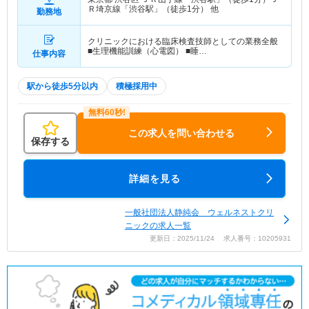
Ｒ埼京線「渋谷駅」（徒歩1分） 他
勤務地
クリニックにおける臨床検査技師としての業務全般
■生理機能訓練（心電図） ■睡…
仕事内容
駅から徒歩5分以内
積極採用中
この求人を問い合わせる
保存する
詳細を見る
一般社団法人静純会 ウェルネストクリ
ニックの求人一覧
更新日：2025/11/24 求人番号：10205931