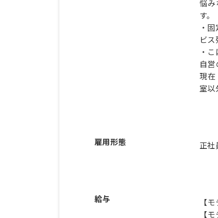
悩み
す。
・固
ビス
・こ
自営
現在
室以
雇用形態
正社
給与
【モ
【モ