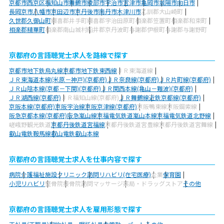
京都市西京区
福知山市
舞鶴市
綾部市
宇治市
宮津市
亀岡市
城陽市
向日市
長岡京市
八幡市
京田辺市
京丹後市
南丹市
木津川市
乙訓郡大山崎町
久世郡久御山町
綴喜郡井手町
綴喜郡宇治田原町
相楽郡笠置町
相楽郡和束町
相楽郡精華町
相楽郡南山城村
船井郡京丹波町
与謝郡伊根町
与謝郡与謝野町
京都府の言語聴覚士求人を路線で探す
京都市地下鉄烏丸線
京都市地下鉄東西線
ＪＲ東海道線
ＪＲ東海道本線(米原－神戸)(京都府)
ＪＲ奈良線(京都府)
ＪＲ片町線(京都府)
ＪＲ山陰本線(京都－下関)(京都府)
ＪＲ関西本線(亀山－難波)(京都府)
ＪＲ湖西線(京都府)
ＪＲ福知山線(京都府)
ＪＲ舞鶴線
近鉄京都線(京都府)
京阪本線(京都府)
京阪宇治線
京阪京津線(京都府)
京阪鴨東線
京阪鋼索線
阪急京都本線(京都府)
阪急嵐山線
京福電気鉄道嵐山本線
京福電気鉄道北野線
嵯峨野観光鉄道
京都丹後鉄道宮福線
京都丹後鉄道宮豊線
京都丹後鉄道宮舞線
叡山電鉄鞍馬線
叡山電鉄叡山本線
京都府の言語聴覚士求人を仕事内容で探す
病院
介護福祉施設
クリニック
訪問リハビリ(在宅医療)
企業
保育園
小児リハビリ
整骨院
接骨院
訪問マッサージ
薬局・ドラッグストア
その他
京都府の言語聴覚士求人を雇用形態で探す