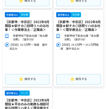
保存する
保存する
正社員
正社員
作業療法士
理学療法士
【京都市／中京区】2022年6月
【京都市／中京区】2022年6月
開設★駅チカ◎訪問リハのお仕
開設★駅チカ◎訪問リハのお仕
事！＜作業療法士／正職員＞
事！＜理学療法士／正職員＞
京都市地下鉄烏丸線「烏丸御
京都市地下鉄烏丸線「烏丸御
池駅」（徒歩5分）
池駅」（徒歩5分）
【月収】26.0万円 ～ 程度 諸手
【月収】26.0万円 ～ 30.2万円程
当込み
度 諸手当込み
保存する
保存する
パート
理学療法士
【京都市／中京区】2022年6月
開設★平日のみの勤務も相談可
能な訪問リハ求人＜理学療法士