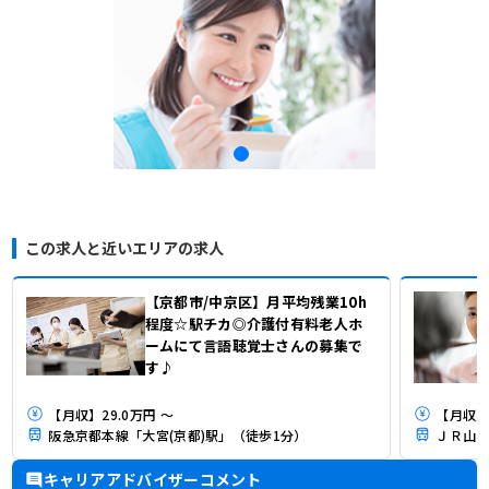
この求人と近いエリアの求人
【京都市/中京区】月平均残業10h
程度☆駅チカ◎介護付有料老人ホ
ームにて言語聴覚士さんの募集で
す♪
【月収】29.0万円 ～
【月収】3
阪急京都本線「大宮(京都)駅」（徒歩1分）
ＪＲ山陰
キャリアアドバイザーコメント