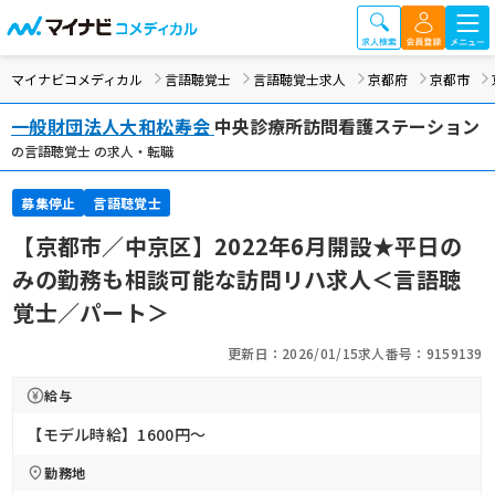
マイナビコメディカル
言語聴覚士
言語聴覚士求人
京都府
京都市
一般財団法人大和松寿会
中央診療所訪問看護ステーション
の言語聴覚士 の求人・転職
募集停止
言語聴覚士
【京都市／中京区】2022年6月開設★平日の
みの勤務も相談可能な訪問リハ求人＜言語聴
覚士／パート＞
更新日：2026/01/15
求人番号：9159139
給与
【モデル時給】1600円〜
勤務地