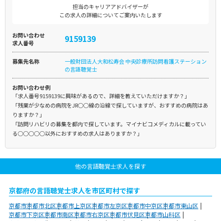
担当のキャリアアドバイザーが
この求人の詳細についてご案内いたします
お問い合わせ
9159139
求人番号
募集先名称
一般財団法人大和松寿会 中央診療所訪問看護ステーション
の言語聴覚士
お問い合わせ例
「求人番号9159139に興味があるので、詳細を教えていただけますか？」
「残業が少なめの病院をJR○○線の沿線で探していますが、おすすめの病院はあ
りますか？」
「訪問リハビリの募集を都内で探しています。マイナビコメディカルに載ってい
る○○○○○以外におすすめの求人はありますか？」
他の言語聴覚士求人を探す
京都府の言語聴覚士求人を市区町村で探す
京都市
京都市北区
京都市上京区
京都市左京区
京都市中京区
京都市東山区
京都市下京区
京都市南区
京都市右京区
京都市伏見区
京都市山科区