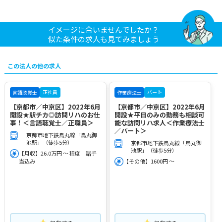
イメージに合いませんでしたか？
似た条件の求人も見てみましょう
この法人の他の求人
正社員
パート
言語聴覚士
作業療法士
【京都市／中京区】2022年6月
【京都市／中京区】2022年6月
開設★駅チカ◎訪問リハのお仕
開設★平日のみの勤務も相談可
事！＜言語聴覚士／正職員＞
能な訪問リハ求人＜作業療法士
／パート＞
京都市地下鉄烏丸線「烏丸御
池駅」（徒歩5分）
京都市地下鉄烏丸線「烏丸御
池駅」（徒歩5分）
【月収】26.0万円 ～ 程度 諸手
当込み
【その他】1600円 ～