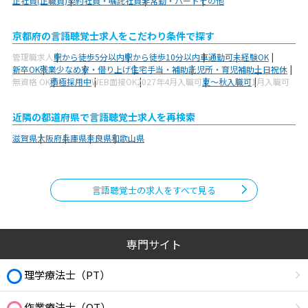
正社員(正職員)
契約社員・嘱託社員
非常勤・パート
その他
京都府の言語聴覚士求人をこだわり条件で探す
管理職求人
駅から徒歩5分以内
駅から徒歩10分以内
車通勤可
未経験OK
新卒OK
残業少なめ
寮・借り上げ
住宅手当・補助
託児所・育児補助
土日祝休
無資格 OK
積極採用中
WEB面接OK
2027年4月入職可
夏～秋入職可
1月入職可
近隣の都道府県で言語聴覚士求人を再検索
滋賀県
大阪府
兵庫県
奈良県
和歌山県
言語聴覚士の求人をすべて見る
専門サイト
理学療法士（PT）
作業療法士（OT）