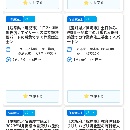
保存する
保存する
パート
パート
作業療法士
作業療法士
【岐阜県／可児市】1日2～3時
【愛知県／岡崎市】土日休み、
間程度♪デイサービスにて短時
週3日～勤務可の介護老人保健
間パートの募集です＜作業療法
施設での作業療法士募集！＜パ
士＞
ート＞
ＪＲ中央本線(名古屋－塩尻)
名鉄名古屋本線「名電山中
「多治見駅」（バス・車5分）
駅」（徒歩10分）
【その他】1900円 ～
【その他】1350円 ～
保存する
保存する
パート
パート
作業療法士
作業療法士
【愛知県／名古屋市緑区】
【大阪府／松原市】教育体制あ
2022年4月開設の自費リハ施設
り◎リハビリ特化型の有料老人