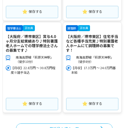
保存する
保存する
正社員
正社員
理学療法士
調理師
【大阪府／堺市東区】賞与4.0
【大阪府／堺市東区】住宅手当
ヶ月分支給実績あり♪特別養護
など各種手当充実♪特別養護老
老人ホームでの理学療法士さん
人ホームにて調理師の募集で
の募集です♪
す！
南海高野線「萩原天神駅」
南海高野線「萩原天神駅」
（徒歩10分）
（徒歩8分）
【月収】22.8万円 ～ 30.8万円程
【月収】17.3万円 ～ 24.0万円基
度※諸手当込
本給
保存する
保存する