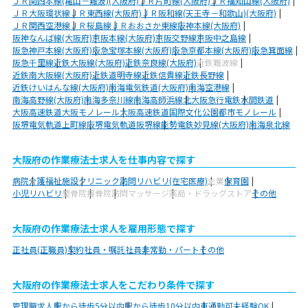
ＪＲ関西本線(亀山－難波)(大阪府)
ＪＲ片町線(大阪府)
ＪＲ福知山線(大阪府)
ＪＲ大阪環状線
ＪＲ東西線(大阪府)
ＪＲ阪和線(天王寺－和歌山)(大阪府)
ＪＲ関西空港線
ＪＲ桜島線
ＪＲおおさか東線
阪神本線(大阪府)
阪神なんば線(大阪府)
京阪本線(大阪府)
京阪交野線
京阪中之島線
阪急神戸本線(大阪府)
阪急宝塚本線(大阪府)
阪急京都本線(大阪府)
阪急箕面線
阪急千里線
近鉄大阪線(大阪府)
近鉄奈良線(大阪府)
近鉄難波線
近鉄南大阪線(大阪府)
近鉄道明寺線
近鉄信貴線
近鉄長野線
近鉄けいはんな線(大阪府)
南海電気鉄道(大阪府)
南海空港線
南海高野線(大阪府)
南海多奈川線
南海高師浜線
北大阪急行電鉄
水間鉄道
大阪高速鉄道大阪モノレール
大阪高速鉄道国際文化公園都市モノレール
阪堺電気軌道上町線
阪堺電気軌道阪堺線
能勢電鉄妙見線(大阪府)
南海泉北線
大阪府の作業療法士求人を仕事内容で探す
病院
介護福祉施設
クリニック
訪問リハビリ(在宅医療)
企業
保育園
小児リハビリ
整骨院
接骨院
訪問マッサージ
薬局・ドラッグストア
その他
大阪府の作業療法士求人を雇用形態で探す
正社員(正職員)
契約社員・嘱託社員
非常勤・パート
その他
大阪府の作業療法士求人をこだわり条件で探す
管理職求人
駅から徒歩5分以内
駅から徒歩10分以内
車通勤可
未経験OK