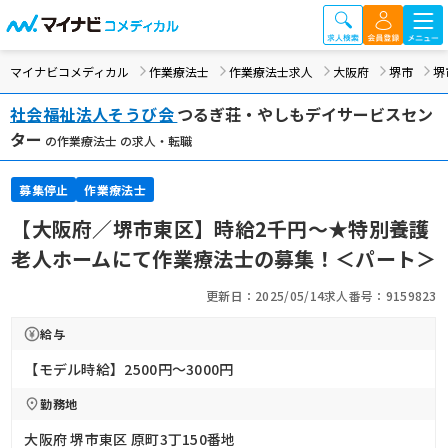
マイナビコメディカル
作業療法士
作業療法士求人
大阪府
堺市
堺
社会福祉法人そうび会
つるぎ荘・やしもデイサービスセン
ター
の作業療法士 の求人・転職
募集停止
作業療法士
【大阪府／堺市東区】時給2千円～★特別養護
老人ホームにて作業療法士の募集！＜パート＞
更新日：2025/05/14
求人番号：9159823
給与
【モデル時給】2500円〜3000円
勤務地
大阪府 堺市東区 原町3丁150番地