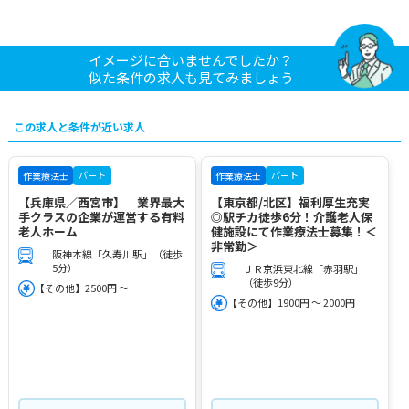
イメージに合いませんでしたか？
似た条件の求人も見てみましょう
この求人と条件が近い求人
パート
パート
作業療法士
作業療法士
【兵庫県／西宮市】 業界最大
【東京都/北区】福利厚生充実
手クラスの企業が運営する有料
◎駅チカ徒歩6分！介護老人保
老人ホーム
健施設にて作業療法士募集！＜
非常勤＞
阪神本線「久寿川駅」（徒歩
5分）
ＪＲ京浜東北線「赤羽駅」
（徒歩9分）
【その他】2500円 ～
【その他】1900円 ～ 2000円