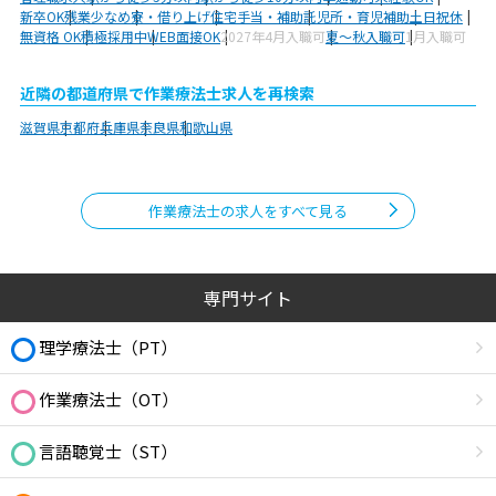
新卒OK
残業少なめ
寮・借り上げ
住宅手当・補助
託児所・育児補助
土日祝休
無資格 OK
積極採用中
WEB面接OK
2027年4月入職可
夏～秋入職可
1月入職可
近隣の都道府県で作業療法士求人を再検索
滋賀県
京都府
兵庫県
奈良県
和歌山県
作業療法士の求人をすべて見る
専門サイト
理学療法士（PT）
作業療法士（OT）
言語聴覚士（ST）