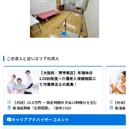
この求人と近いエリアの求人
【大阪府／堺市東区】年間休日
120日程度☆介護老人保健施設に
て作業療法士の募集！
【月収】25.8万円 ～ 固定時間外手当10時間分を含む
南海高野線「北野田駅」（徒歩15分）
南海高野
キャリアアドバイザーコメント