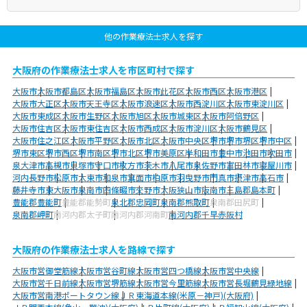
他の作業療法士求人を探す
大阪府の作業療法士求人を市区町村で探す
大阪市
大阪市都島区
大阪市福島区
大阪市此花区
大阪市西区
大阪市港区
大阪市大正区
大阪市天王寺区
大阪市浪速区
大阪市西淀川区
大阪市東淀川区
大阪市東成区
大阪市生野区
大阪市旭区
大阪市城東区
大阪市阿倍野区
大阪市住吉区
大阪市東住吉区
大阪市西成区
大阪市淀川区
大阪市鶴見区
大阪市住之江区
大阪市平野区
大阪市北区
大阪市中央区
堺市
堺市堺区
堺市中区
堺市東区
堺市西区
堺市南区
堺市北区
堺市美原区
岸和田市
豊中市
池田市
吹田市
泉大津市
高槻市
貝塚市
守口市
枚方市
茨木市
八尾市
泉佐野市
富田林市
寝屋川市
河内長野市
松原市
大東市
和泉市
箕面市
柏原市
羽曳野市
門真市
摂津市
高石市
藤井寺市
東大阪市
泉南市
四條畷市
交野市
大阪狭山市
阪南市
三島郡島本町
豊能郡豊能町
豊能郡能勢町
泉北郡忠岡町
泉南郡熊取町
泉南郡田尻町
泉南郡岬町
南河内郡太子町
南河内郡河南町
南河内郡千早赤阪村
大阪府の作業療法士求人を路線で探す
大阪市営御堂筋線
大阪市営谷町線
大阪市営四つ橋線
大阪市営中央線
大阪市営千日前線
大阪市営堺筋線
大阪市営今里筋線
大阪市営長堀鶴見緑地線
大阪市営南港ポートタウン線
ＪＲ東海道本線(米原－神戸)(大阪府)