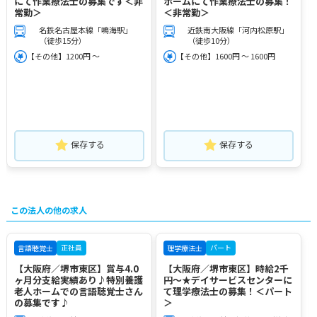
にて作業療法士の募集です＜非
ホームにて作業療法士の募集！
常勤＞
＜非常勤＞
名鉄名古屋本線「鳴海駅」
近鉄南大阪線「河内松原駅」
（徒歩15分）
（徒歩10分）
【その他】1200円 ～
【その他】1600円 ～ 1600円
保存する
保存する
この法人の他の求人
正社員
パート
言語聴覚士
理学療法士
【大阪府／堺市東区】賞与4.0
【大阪府／堺市東区】時給2千
ヶ月分支給実績あり♪特別養護
円～★デイサービスセンターに
老人ホームでの言語聴覚士さん
て理学療法士の募集！＜パート
の募集です♪
＞