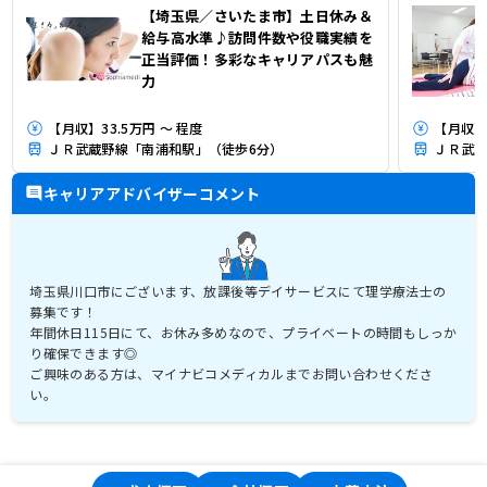
【埼玉県／さいたま市】土日休み＆
給与高水準♪訪問件数や役職実績を
正当評価！多彩なキャリアパスも魅
力
【月収】33.5万円 ～ 程度
【月収】
ＪＲ武蔵野線「南浦和駅」（徒歩6分）
ＪＲ武蔵
キャリアアドバイザーコメント
埼玉県川口市にございます、放課後等デイサービスにて理学療法士の
募集です！
年間休日115日にて、お休み多めなので、プライベートの時間もしっか
り確保できます◎
ご興味のある方は、マイナビコメディカルまでお問い合わせくださ
い。