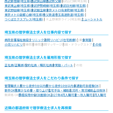
西武新宿線(埼玉県)
西武狭山線
西武秩父線
西武山口線(埼玉県)
東武東上線(埼玉県)
東武伊勢崎線(埼玉県)
東武日光線(埼玉県)
東武野田線(埼玉県)
東武越生線
東京メトロ有楽町線(埼玉県)
東京メトロ副都心線(埼玉県)
秩父鉄道
埼玉高速鉄道(埼玉県)
つくばエクスプレス(埼玉県)
ＪＲ上野東京ライン(埼玉県)
ニューシャトル
埼玉県の理学療法士求人を仕事内容で探す
病院
介護福祉施設
クリニック
訪問リハビリ(在宅医療)
企業
保育園
小児リハビリ
整骨院
接骨院
訪問マッサージ
薬局・ドラッグストア
その他
埼玉県の理学療法士求人を雇用形態で探す
正社員(正職員)
契約社員・嘱託社員
非常勤・パート
その他
埼玉県の理学療法士求人をこだわり条件で探す
管理職求人
駅から徒歩5分以内
駅から徒歩10分以内
車通勤可
未経験OK
新卒OK
残業少なめ
寮・借り上げ
住宅手当・補助
託児所・育児補助
土日祝休
無資格 OK
積極採用中
WEB面接OK
2027年4月入職可
夏～秋入職可
1月入職可
近隣の都道府県で理学療法士求人を再検索