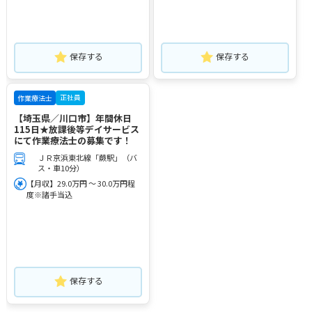
保存する
保存する
正社員
作業療法士
【埼玉県／川口市】年間休日
115日★放課後等デイサービス
にて作業療法士の募集です！
ＪＲ京浜東北線「蕨駅」（バ
ス・車10分）
【月収】29.0万円 ～ 30.0万円程
度※諸手当込
保存する