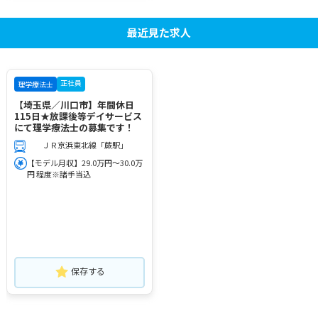
最近見た求人
正社員
理学療法士
【埼玉県／川口市】年間休日
115日★放課後等デイサービス
にて理学療法士の募集です！
ＪＲ京浜東北線「蕨駅」
【モデル月収】29.0万円～30.0万
円 程度※諸手当込
保存する