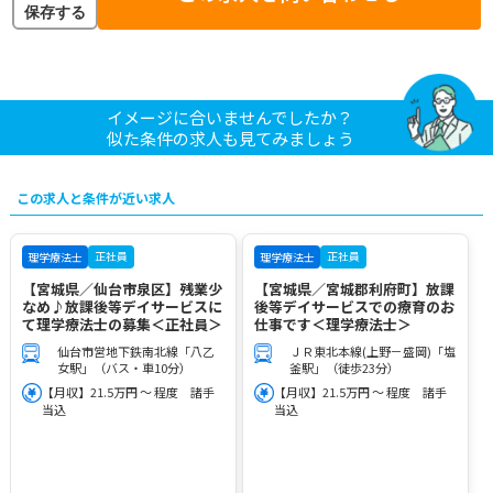
保存する
イメージに合いませんでしたか？
似た条件の求人も見てみましょう
この求人と条件が近い求人
正社員
正社員
理学療法士
理学療法士
【宮城県／仙台市泉区】残業少
【宮城県／宮城郡利府町】放課
なめ♪放課後等デイサービスに
後等デイサービスでの療育のお
て理学療法士の募集＜正社員＞
仕事です＜理学療法士＞
仙台市営地下鉄南北線「八乙
ＪＲ東北本線(上野－盛岡)「塩
女駅」（バス・車10分）
釜駅」（徒歩23分）
【月収】21.5万円 ～ 程度 諸手
【月収】21.5万円 ～ 程度 諸手
当込
当込