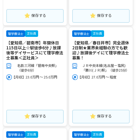
保存する
保存する
正社員
正社員
理学療法士
理学療法士
【愛知県／碧南市】年間休日
【愛知県／春日井市】完全週休
115日以上☆駅徒歩6分♪放課
2日制★業界未経験の方でも歓
後等デイサービスにて理学療法
迎♪放課後デイにて理学療法士
士募集＜正社員＞
募集！
名鉄三河線「碧南中央駅」
ＪＲ中央本線(名古屋－塩尻)
（徒歩6分）
「勝川(ＪＲ)駅」（徒歩25分）
【月収】23.0万円 ～ 25.0万円
【月収】27.0万円 ～ 程度
保存する
保存する
正社員
正社員
理学療法士
理学療法士