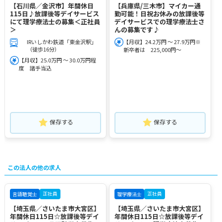
【石川県／金沢市】年間休日
【兵庫県/三木市】マイカー通
115日♪放課後等デイサービス
勤可能！日祝お休みの放課後等
にて理学療法士の募集＜正社員
デイサービスでの理学療法士さ
＞
んの募集です♪
IRいしかわ鉄道「東金沢駅」
【月収】24.2万円 ～ 27.9万円※
（徒歩16分）
新卒者は 225,000円～
【月収】25.0万円 ～ 30.0万円程
度 諸手当込
保存する
保存する
この法人の他の求人
正社員
正社員
言語聴覚士
理学療法士
【埼玉県／さいたま市大宮区】
【埼玉県／さいたま市大宮区】
年間休日115日☆放課後等デイ
年間休日115日☆放課後等デイ