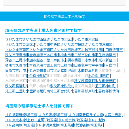
他の理学療法士求人を探す
埼玉県の理学療法士求人を市区町村で探す
さいたま市
さいたま市西区
さいたま市北区
さいたま市大宮区
さいたま市見沼区
さいたま市中央区
さいたま市桜区
さいたま市浦和区
さいたま市南区
さいたま市緑区
さいたま市岩槻区
川越市
熊谷市
川口市
行田市
秩父市
所沢市
飯能市
加須市
本庄市
東松山市
春日部市
狭山市
羽生市
鴻巣市
深谷市
上尾市
草加市
越谷市
蕨市
戸田市
入間市
朝霞市
志木市
和光市
新座市
桶川市
久喜市
北本市
八潮市
富士見市
三郷市
蓮田市
坂戸市
幸手市
鶴ヶ島市
日高市
吉川市
ふじみ野市
白岡市
北足立郡伊奈町
入間郡三芳町
入間郡毛呂山町
入間郡越生町
比企郡滑川町
比企郡嵐山町
比企郡小川町
比企郡川島町
比企郡吉見町
比企郡鳩山町
比企郡ときがわ町
秩父郡横瀬町
秩父郡皆野町
秩父郡長瀞町
秩父郡小鹿野町
秩父郡東秩父村
児玉郡美里町
児玉郡神川町
児玉郡上里町
大里郡寄居町
南埼玉郡宮代町
北葛飾郡杉戸町
北葛飾郡松伏町
埼玉県の理学療法士求人を路線で探す
ＪＲ武蔵野線(埼玉県)
ＪＲ八高線(埼玉県)
ＪＲ湘南新宿ライン線(大宮－赤羽)
ＪＲ東北本線(上野－盛岡)(埼玉県)
ＪＲ埼京線(埼玉県)
ＪＲ川越線
ＪＲ高崎線(埼玉県)
ＪＲ京浜東北線(埼玉県)
西武池袋線(埼玉県)