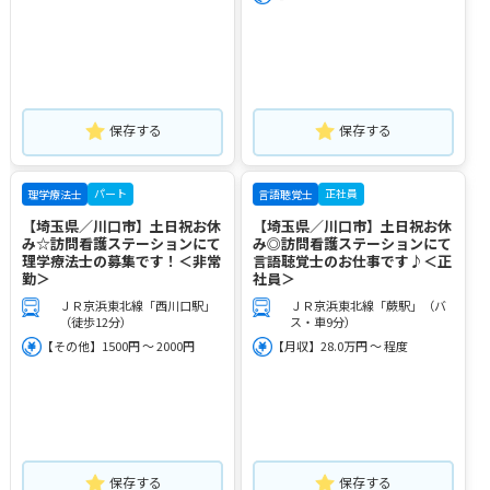
保存する
保存する
パート
正社員
理学療法士
言語聴覚士
【埼玉県／川口市】土日祝お休
【埼玉県／川口市】土日祝お休
み☆訪問看護ステーションにて
み◎訪問看護ステーションにて
理学療法士の募集です！＜非常
言語聴覚士のお仕事です♪＜正
勤＞
社員＞
ＪＲ京浜東北線「西川口駅」
ＪＲ京浜東北線「蕨駅」（バ
（徒歩12分）
ス・車9分）
【その他】1500円 ～ 2000円
【月収】28.0万円 ～ 程度
保存する
保存する