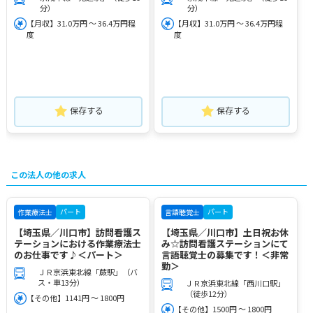
分）
分）
【月収】31.0万円 ～ 36.4万円程
【月収】31.0万円 ～ 36.4万円程
度
度
保存する
保存する
この法人の他の求人
パート
パート
作業療法士
言語聴覚士
【埼玉県／川口市】訪問看護ス
【埼玉県／川口市】土日祝お休
テーションにおける作業療法士
み☆訪問看護ステーションにて
のお仕事です♪＜パート＞
言語聴覚士の募集です！＜非常
勤＞
ＪＲ京浜東北線「蕨駅」（バ
ス・車13分）
ＪＲ京浜東北線「西川口駅」
（徒歩12分）
【その他】1141円 ～ 1800円
【その他】1500円 ～ 1800円