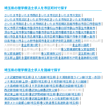
埼玉県の理学療法士求人を市区町村で探す
さいたま市
さいたま市西区
さいたま市北区
さいたま市大宮区
さいたま市見沼区
さいたま市中央区
さいたま市桜区
さいたま市浦和区
さいたま市南区
さいたま市緑区
さいたま市岩槻区
川越市
熊谷市
川口市
行田市
秩父市
所沢市
飯能市
加須市
本庄市
東松山市
春日部市
狭山市
羽生市
鴻巣市
深谷市
上尾市
草加市
越谷市
蕨市
戸田市
入間市
朝霞市
志木市
和光市
新座市
桶川市
久喜市
北本市
八潮市
富士見市
三郷市
蓮田市
坂戸市
幸手市
鶴ヶ島市
日高市
吉川市
ふじみ野市
白岡市
北足立郡伊奈町
入間郡三芳町
入間郡毛呂山町
入間郡越生町
比企郡滑川町
比企郡嵐山町
比企郡小川町
比企郡川島町
比企郡吉見町
比企郡鳩山町
比企郡ときがわ町
秩父郡横瀬町
秩父郡皆野町
秩父郡長瀞町
秩父郡小鹿野町
秩父郡東秩父村
児玉郡美里町
児玉郡神川町
児玉郡上里町
大里郡寄居町
南埼玉郡宮代町
北葛飾郡杉戸町
北葛飾郡松伏町
埼玉県の理学療法士求人を路線で探す
ＪＲ武蔵野線(埼玉県)
ＪＲ八高線(埼玉県)
ＪＲ湘南新宿ライン線(大宮－赤羽)
ＪＲ東北本線(上野－盛岡)(埼玉県)
ＪＲ埼京線(埼玉県)
ＪＲ川越線
ＪＲ高崎線(埼玉県)
ＪＲ京浜東北線(埼玉県)
西武池袋線(埼玉県)
西武新宿線(埼玉県)
西武狭山線
西武秩父線
西武山口線(埼玉県)
東武東上線(埼玉県)
東武伊勢崎線(埼玉県)
東武日光線(埼玉県)
東武野田線(埼玉県)
東武越生線
東京メトロ有楽町線(埼玉県)
東京メトロ副都心線(埼玉県)
秩父鉄道
埼玉高速鉄道(埼玉県)