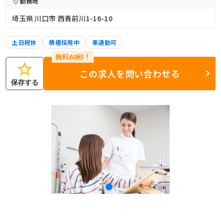
勤務地
埼玉県 川口市 西青前川1-16-10
土日祝休
積極採用中
車通勤可
star
この求人を問い合わせる
保存する