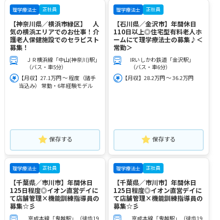
正社員
正社員
理学療法士
理学療法士
【神奈川県／横浜市緑区】 人
【石川県／金沢市】年間休日
気の横浜エリアでのお仕事！介
110日以上◎住宅型有料老人ホ
護老人保健施設でのセラピスト
ームにて理学療法士の募集♪＜
募集！
常勤＞
ＪＲ横浜線「中山(神奈川)駅」
IRいしかわ鉄道「金沢駅」
（バス・車5分）
（バス・車6分）
【月収】27.1万円 ～ 程度（諸手
【月収】28.2万円 ～ 36.2万円
当込み） 常勤・6年経験モデル
保存する
保存する
正社員
正社員
理学療法士
理学療法士
【千葉県／市川市】年間休日
【千葉県／市川市】年間休日
125日程度◎イオン直営デイに
125日程度◎イオン直営デイに
て店舗管理×機能訓練指導員の
て店舗管理×機能訓練指導員の
募集☆彡
募集☆彡
京成本線「鬼越駅」（徒歩19
京成本線「鬼越駅」（徒歩19