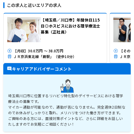
この求人と近いエリアの求人
【埼玉県／川口市】年間休日115
日◎ホスピスにおける理学療法士
募集〈正社員〉
【月収】30.0万円 ～ 38.0万円
【その他
ＪＲ京浜東北線「蕨駅」（徒歩10分）
ＪＲ京浜
キャリアアドバイザーコメント
埼玉県川口市に位置するリハビリ特化型のデイサービスにおける理学
療法士の募集です。
マイカー通勤が可能なので、通勤が苦になりません。完全週休2日制な
のでお休みがしっかりと取れ、メリハリをつけた働き方ができます。
ご興味のある方には、面接対策ポイントなど、さらに詳細をお話しい
たしますのでお気軽にご相談ください！