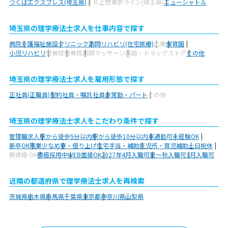
つくばエクスプレス(埼玉県)
ＪＲ上野東京ライン(埼玉県)
ニューシャトル
埼玉県の理学療法士求人を仕事内容で探す
病院
介護福祉施設
クリニック
訪問リハビリ(在宅医療)
企業
保育園
小児リハビリ
整骨院
接骨院
訪問マッサージ
薬局・ドラッグストア
その他
埼玉県の理学療法士求人を雇用形態で探す
正社員(正職員)
契約社員・嘱託社員
非常勤・パート
その他
埼玉県の理学療法士求人をこだわり条件で探す
管理職求人
駅から徒歩5分以内
駅から徒歩10分以内
車通勤可
未経験OK
新卒OK
残業少なめ
寮・借り上げ
住宅手当・補助
託児所・育児補助
土日祝休
無資格 OK
積極採用中
WEB面接OK
2027年4月入職可
夏～秋入職可
1月入職可
近隣の都道府県で理学療法士求人を再検索
茨城県
栃木県
群馬県
千葉県
東京都
神奈川県
山梨県