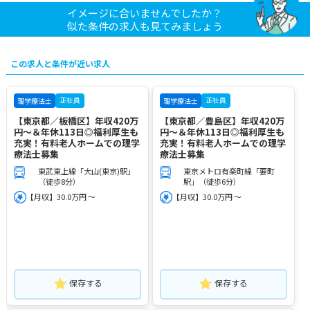
イメージに合いませんでしたか？
似た条件の求人も見てみましょう
この求人と条件が近い求人
正社員
正社員
理学療法士
理学療法士
【東京都／板橋区】年収420万
【東京都／豊島区】年収420万
円～＆年休113日◎福利厚生も
円～＆年休113日◎福利厚生も
充実！有料老人ホームでの理学
充実！有料老人ホームでの理学
療法士募集
療法士募集
東武東上線「大山(東京)駅」
東京メトロ有楽町線「要町
（徒歩8分）
駅」（徒歩6分）
【月収】30.0万円 ～
【月収】30.0万円 ～
保存する
保存する