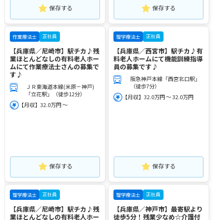
保存する
保存する
正社員
正社員
作業療法士
理学療法士
【兵庫県／尼崎市】駅チカ♪残
【兵庫県／西宮市】駅チカ♪有
業ほとんどなしの有料老人ホー
料老人ホームにて機能訓練指導
ムにて作業療法士さんの募集で
員の募集です♪
す♪
阪急神戸本線「西宮北口駅」
（徒歩7分）
ＪＲ東海道本線(米原－神戸)
「立花駅」（徒歩12分）
【月収】32.0万円 ～ 32.0万円
【月収】32.0万円 ～
保存する
保存する
正社員
正社員
理学療法士
理学療法士
【兵庫県／尼崎市】駅チカ♪残
【兵庫県／神戸市】最寄駅より
業ほとんどなしの有料老人ホー
徒歩5分！残業少なめ☆介護付