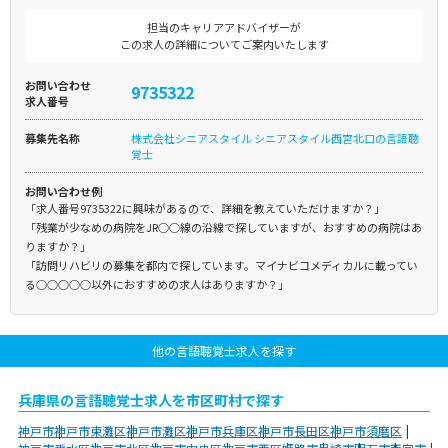
担当のキャリアアドバイザーが
この求人の詳細についてご案内いたします
お問い合わせ
9735322
求人番号
募集先名称
株式会社シニアスタイル シニアスタイル西宮北口の言語聴
覚士
お問い合わせ例
「求人番号9735322に興味があるので、詳細を教えていただけますか？」
「残業が少なめの病院をJR○○線の沿線で探していますが、おすすめの病院はあ
りますか？」
「訪問リハビリの募集を都内で探しています。マイナビコメディカルに載ってい
る○○○○○以外におすすめの求人はありますか？」
他の言語聴覚士求人を探す
兵庫県の言語聴覚士求人を市区町村で探す
神戸市
神戸市東灘区
神戸市灘区
神戸市兵庫区
神戸市長田区
神戸市須磨区