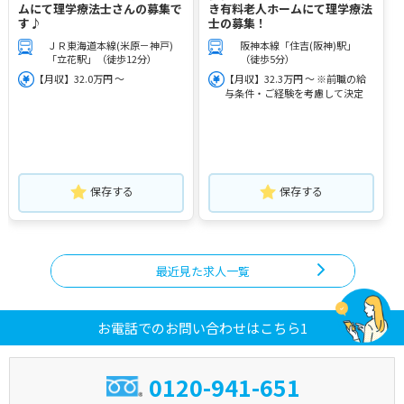
ムにて理学療法士さんの募集で
き有料老人ホームにて理学療法
す♪
士の募集！
ＪＲ東海道本線(米原－神戸)
阪神本線「住吉(阪神)駅」
「立花駅」（徒歩12分）
（徒歩5分）
【月収】32.0万円 ～
【月収】32.3万円 ～ ※前職の給
与条件・ご経験を考慮して決定
保存する
保存する
最近見た求人一覧
お電話でのお問い合わせはこちら1
0120-941-651