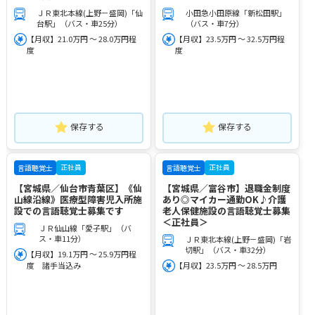
ＪＲ東北本線(上野－盛岡)「仙
小田急小田原線「新松田駅」
台駅」（バス・車25分）
（バス・車7分）
【月収】21.0万円 ～ 28.0万円程
【月収】23.5万円 ～ 32.5万円程
度
度
保存する
保存する
正社員
正社員
言語聴覚士
言語聴覚士
【宮城県／仙台市青葉区】《仙
【宮城県／富谷市】退職金制度
山線沿線》医療型障害児入所施
あり◎マイカー通勤OK♪介護
設での言語聴覚士募集です
老人保健施設の言語聴覚士募集
＜正社員＞
ＪＲ仙山線「愛子駅」（バ
ス・車11分）
ＪＲ東北本線(上野－盛岡)「岩
切駅」（バス・車32分）
【月収】19.1万円 ～ 25.9万円程
度 諸手当込み
【月収】23.5万円 ～ 28.5万円