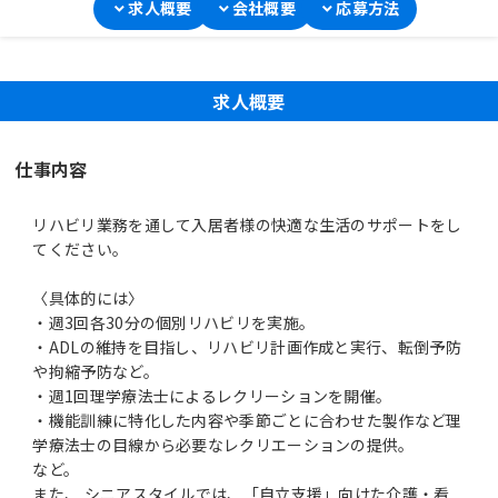
求人概要
会社概要
応募方法
求人概要
仕事内容
リハビリ業務を通して入居者様の快適な生活のサポートをし
てください。
〈具体的には〉
・週3回各30分の個別リハビリを実施。
・ADLの維持を目指し、リハビリ計画作成と実行、転倒予防
や拘縮予防など。
・週1回理学療法士によるレクリーションを開催。
・機能訓練に特化した内容や季節ごとに合わせた製作など理
学療法士の目線から必要なレクリエーションの提供。
など。
また、 シニアスタイルでは、「自立支援」向けた介護・看