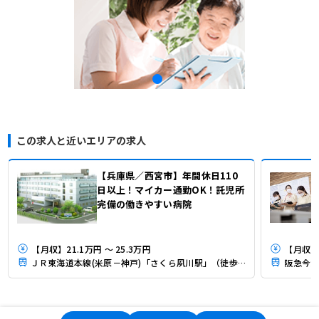
この求人と近いエリアの求人
【兵庫県／西宮市】年間休日110
日以上！マイカー通勤OK！託児所
完備の働きやすい病院
【月収】21.1万円 ～ 25.3万円
【月収】2
ＪＲ東海道本線(米原－神戸)「さくら夙川駅」（徒歩10分）
阪急今津