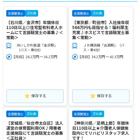
正社員
正社員
言語聴覚士
言語聴覚士
【石川県／金沢市】年間休日
【東京都／町田市】入社後年収
110日以上◎住宅型有料老人ホ
566万円も目指せる！福利厚生
ームにて言語聴覚士の募集♪＜
充実♪ホスピスで言語聴覚士募
常勤＞
集＜常勤＞
IRいしかわ鉄道「金沢駅」
ＪＲ横浜線「古淵駅」（バ
（バス・車6分）
ス・車4分）
【月収】28.2万円 ～ 36.2万円
【月収】34.2万円 ～ 42.3万円
保存する
保存する
正社員
正社員
言語聴覚士
言語聴覚士
【宮城県／仙台市太白区】法人
【神奈川県／足柄上郡】年間休
運営の保育園利用OK♪障害者
日110日以上★介護老人保健施
支援施設にて言語聴覚士の募集
設内にてリハビリスタッフ求人
＜正社員＞
です！