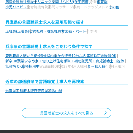
病院
介護福祉施設
クリニック
訪問リハビリ(在宅医療)
企業
保育園
小児リハビリ
整骨院
接骨院
訪問マッサージ
薬局・ドラッグストア
その他
兵庫県の言語聴覚士求人を雇用形態で探す
正社員(正職員)
契約社員・嘱託社員
非常勤・パート
その他
兵庫県の言語聴覚士求人をこだわり条件で探す
管理職求人
駅から徒歩5分以内
駅から徒歩10分以内
車通勤可
未経験OK
新卒OK
残業少なめ
寮・借り上げ
住宅手当・補助
託児所・育児補助
土日祝休
無資格 OK
積極採用中
WEB面接OK
2027年4月入職可
夏～秋入職可
1月入職可
近隣の都道府県で言語聴覚士求人を再検索
滋賀県
京都府
大阪府
奈良県
和歌山県
言語聴覚士の求人をすべて見る