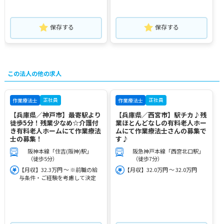
保存する
保存する
この法人の他の求人
正社員
正社員
作業療法士
作業療法士
【兵庫県／神戸市】最寄駅より
【兵庫県／西宮市】駅チカ♪残
徒歩5分！残業少なめ☆介護付
業ほとんどなしの有料老人ホー
き有料老人ホームにて作業療法
ムにて作業療法士さんの募集で
士の募集！
す♪
阪神本線「住吉(阪神)駅」
阪急神戸本線「西宮北口駅」
（徒歩5分）
（徒歩7分）
【月収】32.3万円 ～ ※前職の給
【月収】32.0万円 ～ 32.0万円
与条件・ご経験を考慮して決定