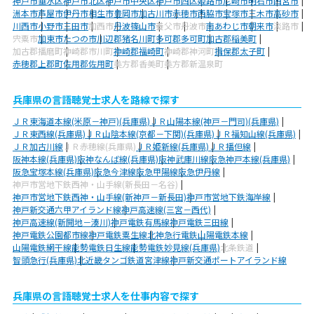
神戸市垂水区
神戸市北区
神戸市中央区
神戸市西区
姫路市
尼崎市
明石市
西宮市
洲本市
芦屋市
伊丹市
相生市
豊岡市
加古川市
赤穂市
西脇市
宝塚市
三木市
高砂市
川西市
小野市
三田市
加西市
丹波篠山市
養父市
丹波市
南あわじ市
朝来市
淡路市
宍粟市
加東市
たつの市
川辺郡猪名川町
多可郡多可町
加古郡稲美町
加古郡播磨町
神崎郡市川町
神崎郡福崎町
神崎郡神河町
揖保郡太子町
赤穂郡上郡町
佐用郡佐用町
美方郡香美町
美方郡新温泉町
兵庫県の言語聴覚士求人を路線で探す
ＪＲ東海道本線(米原－神戸)(兵庫県)
ＪＲ山陽本線(神戸－門司)(兵庫県)
ＪＲ東西線(兵庫県)
ＪＲ山陰本線(京都－下関)(兵庫県)
ＪＲ福知山線(兵庫県)
ＪＲ加古川線
ＪＲ赤穂線(兵庫県)
ＪＲ姫新線(兵庫県)
ＪＲ播但線
阪神本線(兵庫県)
阪神なんば線(兵庫県)
阪神武庫川線
阪急神戸本線(兵庫県)
阪急宝塚本線(兵庫県)
阪急今津線
阪急甲陽線
阪急伊丹線
神戸市営地下鉄西神・山手線(新長田－名谷)
神戸市営地下鉄西神・山手線(新神戸－新長田)
神戸市営地下鉄海岸線
神戸新交通六甲アイランド線
神戸高速線(三宮－西代)
神戸高速線(新開地－湊川)
神戸電鉄有馬線
神戸電鉄三田線
神戸電鉄公園都市線
神戸電鉄粟生線
北神急行電鉄
山陽電鉄本線
山陽電鉄網干線
能勢電鉄日生線
能勢電鉄妙見線(兵庫県)
北条鉄道
智頭急行(兵庫県)
北近畿タンゴ鉄道宮津線
神戸新交通ポートアイランド線
兵庫県の言語聴覚士求人を仕事内容で探す