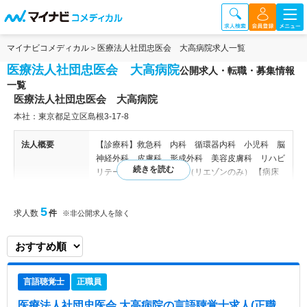
マイナビコメディカル
医療法人社団忠医会 大高病院求人一覧
医療法人社団忠医会 大高病院
公開求人・転職・募集情報
一覧
医療法人社団忠医会 大高病院
本社：東京都足立区島根3-17-8
法人概要
【診療科】救急科 内科 循環器内科 小児科 脳
神経外科 皮膚科 形成外科 美容皮膚科 リハビ
リテーション科 精神科（リエゾンのみ） 【病床
数】82床 【看護体制】10：1
5
求人数
件
※非公開求人を除く
病院情報補足
電子カルテ導入済み、オーダリングシステム導入済
み
特色
大高病院では「東京都指定二次救急医療機関」とし
て、下記3つのを診療の柱としております。 ・アー
言語聴覚士
正職員
ジェントケア ・搬送困難になりやすい症例を可能
な限り受け入れること ・救命救急センターで治療
医療法人社団忠医会 大高病院
の言語聴覚士求人(正職