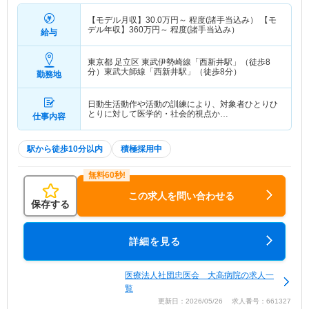
【モデル月収】
30.0
万円～
程度(諸手当込み） 【モ
デル年収】
360
万円～
程度(諸手当込み）
給与
東京都 足立区
東武伊勢崎線「西新井駅」（徒歩8
分）東武大師線「西新井駅」（徒歩8分）
勤務地
日動生活動作や活動の訓練により、対象者ひとりひ
とりに対して医学的・社会的視点か…
仕事内容
駅から徒歩10分以内
積極採用中
この求人を問い合わせる
保存する
詳細を見る
医療法人社団忠医会 大高病院の求人一
覧
更新日：2026/05/26 求人番号：661327