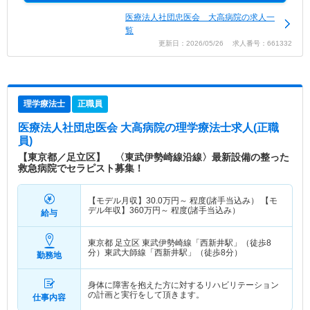
医療法人社団忠医会 大高病院の求人一
覧
更新日：2026/05/26 求人番号：661332
理学療法士
正職員
医療法人社団忠医会 大高病院
の理学療法士求人(正職
員)
【東京都／足立区】 〈東武伊勢崎線沿線〉最新設備の整った
救急病院でセラピスト募集！
【モデル月収】
30.0
万円～
程度(諸手当込み） 【モ
デル年収】
360
万円～
程度(諸手当込み）
給与
東京都 足立区
東武伊勢崎線「西新井駅」（徒歩8
分）東武大師線「西新井駅」（徒歩8分）
勤務地
身体に障害を抱えた方に対するリハビリテーション
の計画と実行をして頂きます。
仕事内容