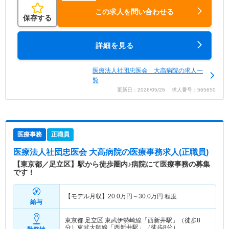
この求人を問い合わせる
保存する
詳細を見る
医療法人社団忠医会 大高病院の求人一
覧
更新日：2026/05/26 求人番号：565650
医療事務
正職員
医療法人社団忠医会 大高病院
の医療事務求人(正職員)
【東京都／足立区】駅から徒歩圏内♪病院にて医療事務の募集
です！
【モデル月収】
20.0
万円～
30.0
万円
程度
給与
東京都 足立区
東武伊勢崎線「西新井駅」（徒歩8
分）東武大師線「西新井駅」（徒歩8分）