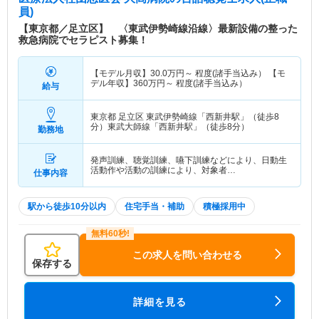
を円滑に行える環境にするため、転院搬送を受け入
員)
れること
【東京都／足立区】 〈東武伊勢崎線沿線〉最新設備の整った
救急病院でセラピスト募集！
【モデル月収】
30.0
万円～
程度(諸手当込み） 【モ
デル年収】
360
万円～
程度(諸手当込み）
給与
東京都 足立区
東武伊勢崎線「西新井駅」（徒歩8
分）東武大師線「西新井駅」（徒歩8分）
勤務地
発声訓練、聴覚訓練、嚥下訓練などにより、日動生
活動作や活動の訓練により、対象者…
仕事内容
駅から徒歩10分以内
住宅手当・補助
積極採用中
この求人を問い合わせる
保存する
詳細を見る