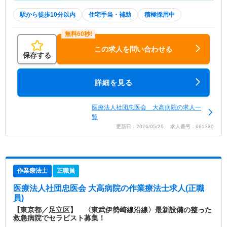
駅から徒歩10分以内
住宅手当・補助
積極採用中
この求人を問い合わせる
保存する
詳細を見る
医療法人社団忠医会 大高病院の求人一
覧
更新日：2026/05/26 求人番号：661330
作業療法士
正職員
医療法人社団忠医会 大高病院
の作業療法士求人(正職
員)
【東京都／足立区】 〈東武伊勢崎線沿線〉最新設備の整った
救急病院でセラピスト募集！