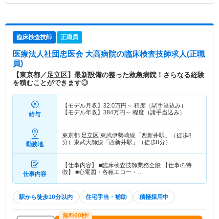
臨床検査技師
正職員
医療法人社団忠医会 大高病院
の臨床検査技師求人(正職
員)
【東京都／足立区】最新設備の整った救急病院！さらなる経験
を積むことができます◎
【モデル月収】
32.0
万円～
程度（諸手当込み）
【モデル年収】
384
万円～
程度（諸手当込み）
給与
東京都 足立区
東武伊勢崎線「西新井駅」（徒歩8
分）東武大師線「西新井駅」（徒歩8分）
勤務地
【仕事内容】 ■臨床検査技師業務全般 【仕事の特
徴】 ■心電図・各種エコー・…
仕事内容
駅から徒歩10分以内
住宅手当・補助
積極採用中