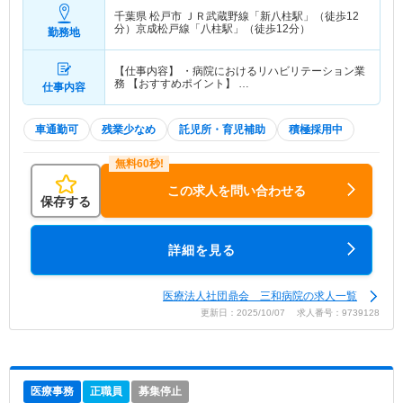
千葉県 松戸市
ＪＲ武蔵野線「新八柱駅」（徒歩12
分）京成松戸線「八柱駅」（徒歩12分）
勤務地
【仕事内容】 ・病院におけるリハビリテーション業
務 【おすすめポイント】 …
仕事内容
車通勤可
残業少なめ
託児所・育児補助
積極採用中
この求人を問い合わせる
保存する
詳細を見る
医療法人社団鼎会 三和病院の求人一覧
更新日：2025/10/07 求人番号：9739128
医療事務
正職員
募集停止