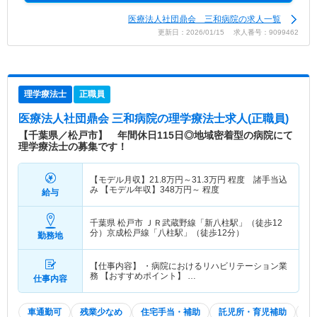
医療法人社団鼎会 三和病院の求人一覧
更新日：2026/01/15 求人番号：9099462
理学療法士
正職員
医療法人社団鼎会 三和病院
の理学療法士求人(正職員)
【千葉県／松戸市】 年間休日115日◎地域密着型の病院にて
理学療法士の募集です！
【モデル月収】
21.8
万円～
31.3
万円
程度 諸手当込
み 【モデル年収】
348
万円～
程度
給与
千葉県 松戸市
ＪＲ武蔵野線「新八柱駅」（徒歩12
分）京成松戸線「八柱駅」（徒歩12分）
勤務地
【仕事内容】 ・病院におけるリハビリテーション業
務 【おすすめポイント】 …
仕事内容
車通勤可
残業少なめ
住宅手当・補助
託児所・育児補助
積