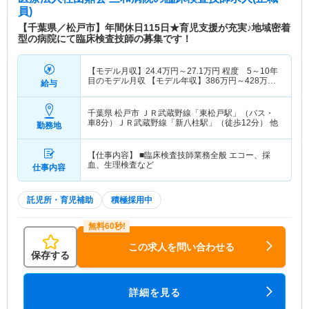
科」「形成外科」「整形外科」の5本柱の地域密着
員)
型50床の病院です。日本乳癌学会の「認定施設」
【千葉県／松戸市】年間休日115日★育児支援が充実♪地域密着
となります。患者さまを中心に医師・看護師だけで
型の病院にて臨床検査技師の募集です！
はなく様々な職種のスタッフが協力し、最適なサポ
ートができるよう、また多施設とも連携しあえる環
【モデル月収】
24.4
万円～
27.1
万円
程度 5～10年
境を目指しています。 JR武蔵野線「新八柱駅」・
目のモデル月収 【モデル年収】
386
万円～
428
万円
給与
新京成線「八柱駅」徒歩12分とアクセスも良い環
程度 5～10年目のモデル年収
境です。
千葉県 松戸市
ＪＲ武蔵野線「東松戸駅」（バス・
車8分）ＪＲ武蔵野線「新八柱駅」（徒歩12分） 他
勤務地
【仕事内容】 ■臨床検査技師業務全般 エコー、採
血、生理検査など
仕事内容
託児所・育児補助
積極採用中
この求人を問い合わせる
保存する
詳細を見る