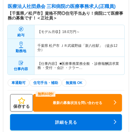
医療法人社団鼎会 三和病院
の医療事務求人(正職員)
【千葉県／松戸市】資格不問◎住宅手当あり！病院にて医療事
務の募集です！＜正社員＞
【モデル月収】
18.0
万円～
給与
千葉県 松戸市
ＪＲ武蔵野線「新八柱駅」（徒歩12
分）
勤務地
【仕事内容】 ■医療事務業務全般 ・診療報酬請求業
務 ・受付 ・会計 ・クラー…
仕事内容
車通勤可
住宅手当・補助
無資格 OK
最新の募集状況を問い合わせる
保存する
詳細を見る