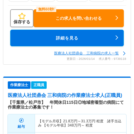
この求人を問い合わせる
保存する
詳細を見る
医療法人社団鼎会 三和病院の求人一覧
更新日：2026/01/14 求人番号：9739118
作業療法士
正職員
医療法人社団鼎会 三和病院
の作業療法士求人(正職員)
【千葉県／松戸市】 年間休日115日◎地域密着型の病院にて
作業療法士の募集です！
【モデル月収】
21.8
万円～
31.3
万円
程度 諸手当込
み 【モデル年収】
348
万円～
程度
給与