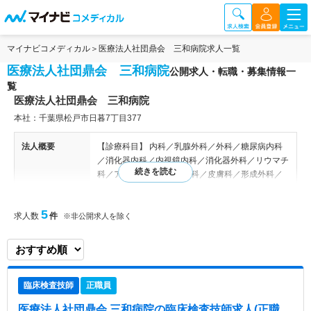
マイナビコメディカル
医療法人社団鼎会 三和病院求人一覧
医療法人社団鼎会 三和病院
公開求人・転職・募集情報一
覧
医療法人社団鼎会 三和病院
本社：千葉県松戸市日暮7丁目377
法人概要
【診療科目】 内科／乳腺外科／外科／糖尿病内科
／消化器内科／内視鏡内科／消化器外科／リウマチ
科／アレルギー科 整形外科／皮膚科／形成外科／
放射線科 【病棟編成】 1階 外来、診察室（5室）
内視鏡室（2室）、検査室 2階 オペ室（2室） 3
5
求人数
件
階 病棟（50床） 4階 事務棟、看護部、リハビリ
※非公開求人を除く
テーション室、言語聴覚室 【関連施設】 八柱三和
クリニック
病院情報補足
電子カルテ導入済み
臨床検査技師
正職員
特色
三和病院は「内科」「乳腺外科」「外科・消化器外
医療法人社団鼎会 三和病院
の臨床検査技師求人(正職