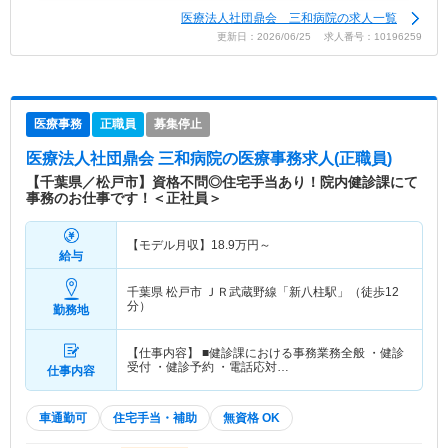
医療法人社団鼎会 三和病院の求人一覧
更新日：2026/06/25 求人番号：10196259
医療事務
正職員
募集停止
医療法人社団鼎会 三和病院
の医療事務求人(正職員)
【千葉県／松戸市】資格不問◎住宅手当あり！院内健診課にて
事務のお仕事です！＜正社員＞
【モデル月収】
18.9
万円～
給与
千葉県 松戸市
ＪＲ武蔵野線「新八柱駅」（徒歩12
分）
勤務地
【仕事内容】 ■健診課における事務業務全般 ・健診
受付 ・健診予約 ・電話応対…
仕事内容
車通勤可
住宅手当・補助
無資格 OK